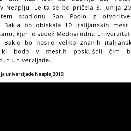
 v Neaplju. Le-ta se bo pričela 3. junija 2
tem stadionu San Paolo z otvoritve
. Bakla bo obiskala 10 italijanskih mest
zano, kjer je sedež Mednarodne univerzite
. Baklo bo nosilo veliko znanih italijans
, ki bodo v mestih poskušali čim bo
duh univerzijade.
a univerzijade Neaplej2019: