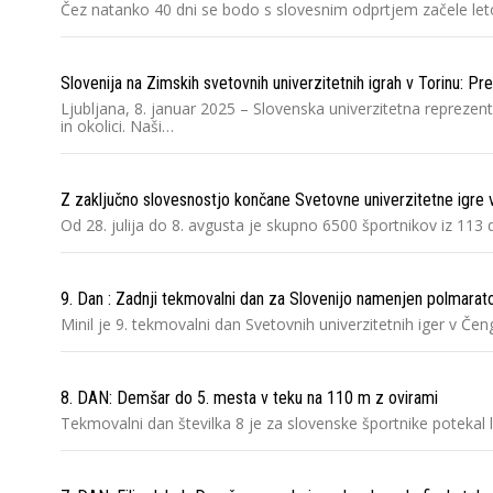
Čez natanko 40 dni se bodo s slovesnim odprtjem začele leto
Slovenija na Zimskih svetovnih univerzitetnih igrah v Torinu: P
Ljubljana, 8. januar 2025 – Slovenska univerzitetna reprezen
in okolici. Naši…
Z zaključno slovesnostjo končane Svetovne univerzitetne igr
Od 28. julija do 8. avgusta je skupno 6500 športnikov iz 113
9. Dan : Zadnji tekmovalni dan za Slovenijo namenjen polmaraton
Minil je 9. tekmovalni dan Svetovnih univerzitetnih iger v Čen
8. DAN: Demšar do 5. mesta v teku na 110 m z ovirami
Tekmovalni dan številka 8 je za slovenske športnike potekal 