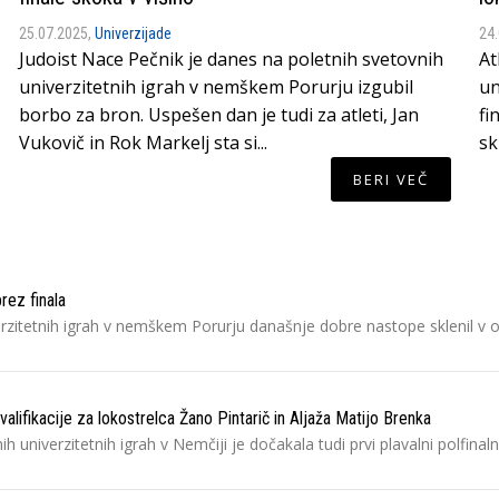
25.07.2025,
Univerzijade
24
Judoist Nace Pečnik je danes na poletnih svetovnih
At
univerzitetnih igrah v nemškem Porurju izgubil
un
borbo za bron. Uspešen dan je tudi za atleti, Jan
fi
Vukovič in Rok Markelj sta si...
sk
BERI VEČ
rez finala
erzitetnih igrah v nemškem Porurju današnje dobre nastope sklenil v o
valifikacije za lokostrelca Žano Pintarič in Aljaža Matijo Brenka
 univerzitetnih igrah v Nemčiji je dočakala tudi prvi plavalni polfinaln