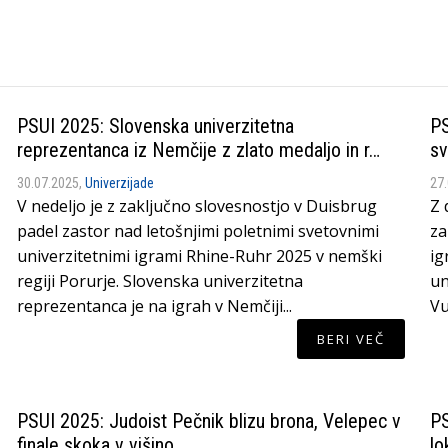
PSUI 2025: Slovenska univerzitetna
PS
reprezentanca iz Nemčije z zlato medaljo in r…
sv
30.07.2025,
Univerzijade
27
V nedeljo je z zaključno slovesnostjo v Duisbrug
Z 
padel zastor nad letošnjimi poletnimi svetovnimi
za
univerzitetnimi igrami Rhine-Ruhr 2025 v nemški
ig
regiji Porurje. Slovenska univerzitetna
un
reprezentanca je na igrah v Nemčiji...
Vu
BERI VEČ
PSUI 2025: Judoist Pečnik blizu brona, Velepec v
PS
finale skoka v višino
lo