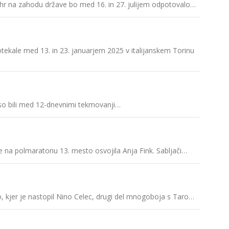
uhr na zahodu države bo med 16. in 27. julijem odpotovalo…
Sneg ni 
Prva med
otekale med 13. in 23. januarjem 2025 v italijanskem Torinu
Daša Gr
a so bili med 12-dnevnimi tekmovanji…
Uspeh na
 je na polmaratonu 13. mesto osvojila Anja Fink. Sabljači…
Prve kon
o, kjer je nastopil Nino Celec, drugi del mnogoboja s Taro…
28. ZIM