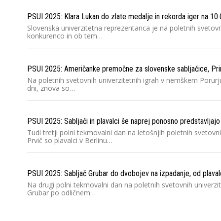
PSUI 2025: Klara Lukan do zlate medalje in rekorda iger na 10
Slovenska univerzitetna reprezentanca je na poletnih svetov
konkurenco in ob tem…
PSUI 2025: Američanke premočne za slovenske sabljačice, Primc 
Na poletnih svetovnih univerzitetnih igrah v nemškem Porurju
dni, znova so…
PSUI 2025: Sabljači in plavalci še naprej ponosno predstavljaj
Tudi tretji polni tekmovalni dan na letošnjih poletnih svetov
Prvič so plavalci v Berlinu…
PSUI 2025: Sabljač Grubar do dvobojev na izpadanje, od plavalce
Na drugi polni tekmovalni dan na poletnih svetovnih univerzi
Grubar po odličnem…