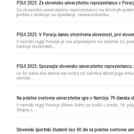
PSUI 2025: Za slovensko univerzitetno reprezentanco v Porurju
Za slovensko univerzitetno reprezentanco na letošnjih polet
prebila v dvoboje na izpadanje, taekwondoistka…
PSUI 2025: V Porurju danes otvoritvena slovesnost, prvi sloven
V nemški regiji Porurje je vse pripravljeno na začetek 32. po
nastopi slovenskih…
PSUI 2025: Spoznajte slovensko univerzitetno reprezentanco 
Le še slaba dva dneva nas ločita od začetka letošnjega vrhu
nemški…
Na poletne svetovne univerzitetne igre v Nemčijo 79-članska s
V nemški regiji Porurje (Rhine-Ruhr) se bodo v sredo, 16. jul
Skupaj s…
Slovenski športniki študenti čez 40 dni na poletne svetovne un