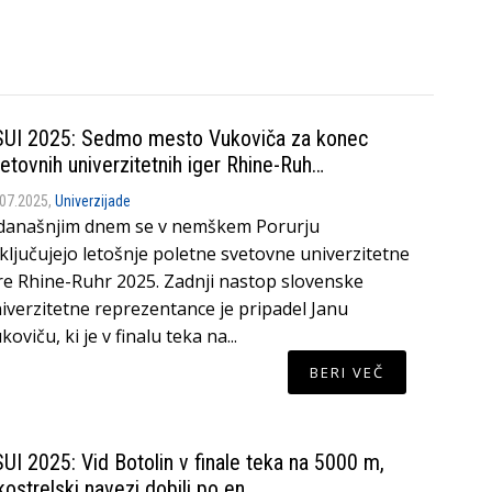
UI 2025: Sedmo mesto Vukoviča za konec
etovnih univerzitetnih iger Rhine-Ruh…
.07.2025,
Univerzijade
današnjim dnem se v nemškem Porurju
ključujejo letošnje poletne svetovne univerzitetne
re Rhine-Ruhr 2025. Zadnji nastop slovenske
iverzitetne reprezentance je pripadel Janu
koviču, ki je v finalu teka na...
BERI VEČ
UI 2025: Vid Botolin v finale teka na 5000 m,
kostrelski navezi dobili po en…