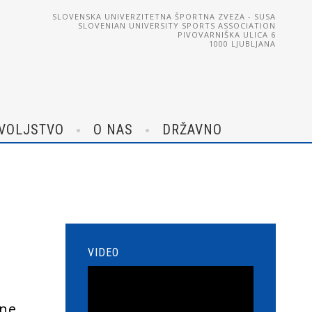
SLOVENSKA UNIVERZITETNA ŠPORTNA ZVEZA - SUSA
SLOVENIAN UNIVERSITY SPORTS ASSOCIATION
PIVOVARNIŠKA ULICA 6
1000 LJUBLJANA
VOLJSTVO
O NAS
DRŽAVNO
VIDEO
ne