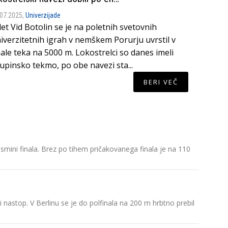
.07.2025,
Univerzijade
let Vid Botolin se je na poletnih svetovnih
iverzitetnih igrah v nemškem Porurju uvrstil v
nale teka na 5000 m. Lokostrelci so danes imeli
upinsko tekmo, po obe navezi sta...
BERI VEČ
Šajnova n
smini finala. Brez po tihem pričakovanega finala je na 110
V mesecu
bogatih 
Mankoč i
i nastop. V Berlinu se je do polfinala na 200 m hrbtno prebil
V Tajpej
tekmoval