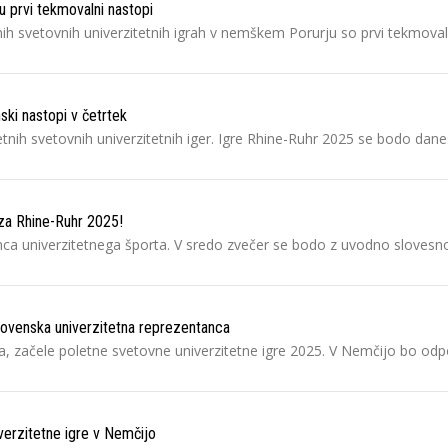
 prvi tekmovalni nastopi
nih svetovnih univerzitetnih igrah v nemškem Porurju so prvi tekmoval
ski nastopi v četrtek
letnih svetovnih univerzitetnih iger. Igre Rhine-Ruhr 2025 se bodo da
za Rhine-Ruhr 2025!
nca univerzitetnega športa. V sredo zvečer se bodo z uvodno slovesno
lovenska univerzitetna reprezentanca
ija, začele poletne svetovne univerzitetne igre 2025. V Nemčijo bo odp
iverzitetne igre v Nemčijo