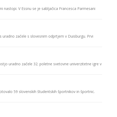
ni nastopi. V Essnu se je sabljačica Francesca Parmesani
Uspešno 
Zaključek
nes uradno začele s slovesnim odprtjem v Duisburgu. Prvi
Predzadn
stjo uradno začele 32. poletne svetovne univerzitetne igre v
Tokrat s
otovalo 59 slovenskih študentskih športnikov in športnic.
Novo sre