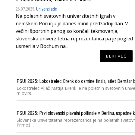
26.07.2025,
Univerzijade
Na poletnih svetovnih univerzitetnih igrah v
nemškem Porurju je danes minil predzadnji dan. V
večini športnih panog so končali tekmovanja,
slovenska univerzitetna reprezentanca pa je pogled
usmerila v Bochum na...
BERI VEČ
PSUI 2025: Lokostrelec Brenk do osmine finala, atlet Demšar b
Lokostrelec Aljaž Matija Brenk je na poletnih svetovnih univ
m ovire…
PSUI 2025: Prvi slovenski plavalni polfinale v Berlinu, uspešne k
Slovenska univerzitetna reprezentanca je na poletnih svetovnih
Primož…