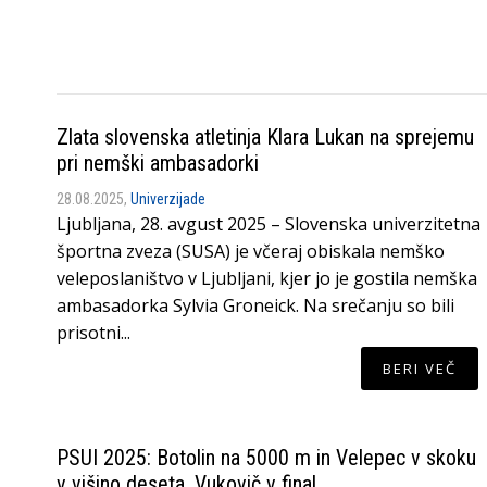
Zlata slovenska atletinja Klara Lukan na sprejemu
pri nemški ambasadorki
28.08.2025,
Univerzijade
Ljubljana, 28. avgust 2025 – Slovenska univerzitetna
športna zveza (SUSA) je včeraj obiskala nemško
veleposlaništvo v Ljubljani, kjer jo je gostila nemška
ambasadorka Sylvia Groneick. Na srečanju so bili
prisotni...
BERI VEČ
PSUI 2025: Botolin na 5000 m in Velepec v skoku
v višino deseta, Vukovič v final…