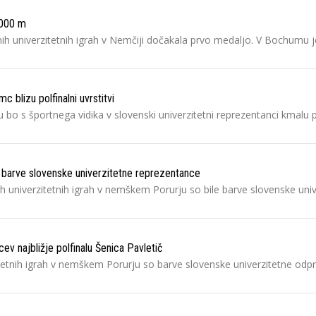
.000 m
nih univerzitetnih igrah v Nemčiji dočakala prvo medaljo. V Bochumu 
blizu polfinalni uvrstitvi
 bo s športnega vidika v slovenski univerzitetni reprezentanci kmalu p
o barve slovenske univerzitetne reprezentance
nih univerzitetnih igrah v nemškem Porurju so bile barve slovenske uni
v najbližje polfinalu Šenica Pavletič
tetnih igrah v nemškem Porurju so barve slovenske univerzitetne odprav