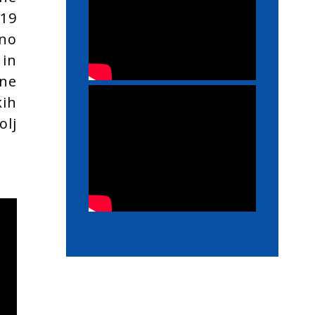
019
no
 in
tne
kih
lj