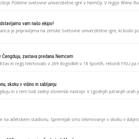
šnje Poletne svetovne univerzitetne igre v Nemčiji. V regijo Rhine-R
redstavljamo vam našo ekipo!
tanca je pripravljena na zimske Svetovne univerzitetne igre, ki bodo p
e v Čengduju, zastava predana Nemcem
 držav in regij tekmovalo v 269 dogodkih v 18 športih, rekordi FISU p
u, skoku v višino in sabljanju
gduju in s tem tudi zadnji slovenski nastopi. V zgodnjih jutranjih urah
le na atletskem stadionu. Spremljali smo tekmovanje v skoku v daljin