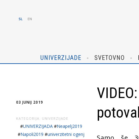
SL
EN
UNIVERZIJADE
SVETOVNO
VIDEO:
03 JUNIJ 2019
potoval
KATEGORIJA:
UNIVERZIJADE
#
UNIVERZIJADA
#
Neapelj2019
#
Napoli2019
#
univerzitetni ogenj
Samo še 30