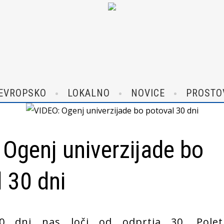
EVROPSKO
LOKALNO
NOVICE
PROSTO
 Ogenj univerzijade bo
 30 dni
 dni nas loči od odprtja 30. Polet