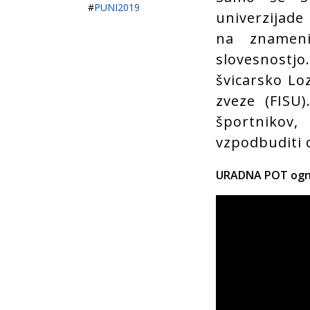
#
PUNI2019
univerzijade
na znameni
slovesnostjo
švicarsko Lo
zveze (FISU)
športnikov
vzpodbuditi 
URADNA POT ognj