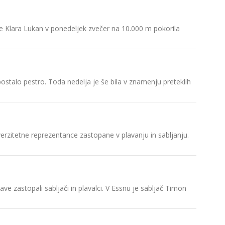
Slovenij
je Klara Lukan v ponedeljek zvečer na 10.000 m pokorila
Znano je
Predstavi
Tajpej, 
ostalo pestro. Toda nedelja je še bila v znamenju preteklih
univerzi
Predstav
Letošnja
verzitetne reprezentance zastopane v plavanju in sabljanju.
Splošna 
Natanko 
e zastopali sabljači in plavalci. V Essnu je sabljač Timon
Rektor Un
Rektor Un