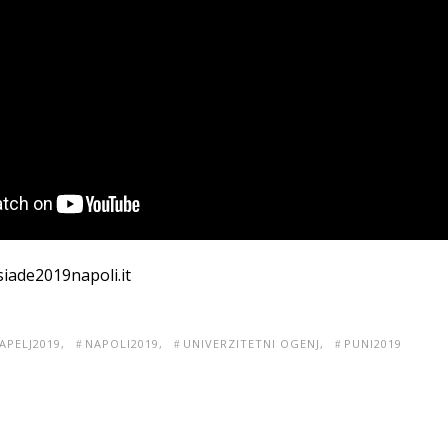
iade2019napoli.it
APELJ2019
NAPOLI2019
UNIVERZITETNI OGENJ
PUNI2019