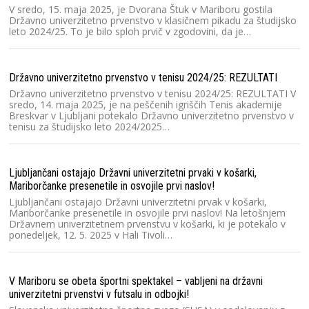
V
V sredo, 15. maja 2025, je Dvorana Štuk v Mariboru gostila
p
Državno univerzitetno prvenstvo v klasičnem pikadu za študijsko
št
leto 2024/25. To je bilo sploh prvič v zgodovini, da je…
un
Državno univerzitetno prvenstvo v tenisu 2024/25: REZULTATI
Ra
Državno univerzitetno prvenstvo v tenisu 2024/25: REZULTATI V
Sl
sredo, 14. maja 2025, je na peščenih igriščih Tenis akademije
Sl
Breskvar v Ljubljani potekalo Državno univerzitetno prvenstvo v
dv
tenisu za študijsko leto 2024/2025…
cu
Ljubljančani ostajajo Državni univerzitetni prvaki v košarki,
Ra
Mariborčanke presenetile in osvojile prvi naslov!
2
Ljubljančani ostajajo Državni univerzitetni prvak v košarki,
V 
Mariborčanke presenetile in osvojile prvi naslov! Na letošnjem
un
Državnem univerzitetnem prvenstvu v košarki, ki je potekalo v
kv
ponedeljek, 12. 5. 2025 v Hali Tivoli…
O
V Mariboru se obeta športni spektakel – vabljeni na državni
Lj
univerzitetni prvenstvi v futsalu in odbojki!
3 