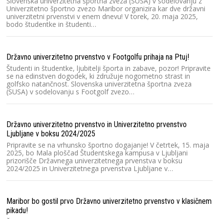
Slovenska univerzitetna športna zveza (SUSA) v sodelovanju z
Lj
Univerzitetno športno zvezo Maribor organizira kar dve državni
ka
univerzitetni prvenstvi v enem dnevu! V torek, 20. maja 2025,
kv
bodo študentke in študenti…
S
Državno univerzitetno prvenstvo v Footgolfu prihaja na Ptuj!
Ra
Študenti in študentke, ljubitelji športa in zabave, pozor! Pripravite
2
se na edinstven dogodek, ki združuje nogometno strast in
golfsko natančnost. Slovenska univerzitetna športna zveza
Sl
(SUSA) v sodelovanju s Footgolf zvezo…
pr
na
E
Državno univerzitetno prvenstvo in Univerzitetno prvenstvo
Ljubljane v boksu 2024/2025
Un
Pripravite se na vrhunsko športno dogajanje! V četrtek, 15. maja
S
2025, bo Mala ploščad Študentskega kampusa v Ljubljani
pr
prizorišče Državnega univerzitetnega prvenstva v boksu
so
2024/2025 in Univerzitetnega prvenstva Ljubljane v…
ro
Maribor bo gostil prvo Državno univerzitetno prvenstvo v klasičnem
SU
pikadu!
r