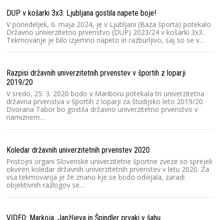
Sl
Sl
DUP v košarki 3x3: Ljubljana gostila napete boje!
un
V ponedeljek, 6. maja 2024, je v Ljubljani (Baza športa) potekalo
si
Državno univerzitetno prvenstvo (DUP) 2023/24 v košarki 3x3.
Tekmovanje je bilo izjemno napeto in razburljivo, saj so se v…
Mu
Un
Razpisi državnih univerzitetnih prvenstev v športih z loparji
za
2019/20
iz
V sredo, 25. 3. 2020 bodo v Mariboru potekala tri univerzitetna
di
državna prvenstva v športih z loparji za študijsko leto 2019/20.
p
Dvorana Tabor bo gostila državno univerzitetno prvenstvo v
namiznem…
V 
Šp
Koledar državnih univerzitetnih prvenstev 2020
šp
Pristojni organi Slovenske univerzitetne športne zveze so sprejeli
pr
okviren koledar državnih univerzitetnih prvenstev v letu 2020. Za
na
vsa tekmovanja je že znano kje se bodo odvijala, zaradi
objektivnih razlogov se…
Čl
V 
VIDEO: Markoja, Janžljeva in Špindler prvaki v šahu