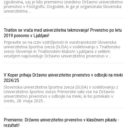
la
zgodovina, saj je bilo premierno izvedeno Državno univerzitetno
prvenstvo v Footgolfu. Dogodek, ki ga je organizirala Slovenska
V
univerzitetna…
un
ga
k
Triatlon se vrača med univerzitetna tekmovanja! Prvenstvo po letu
2019 ponovno v Ljubljani!
Au
Pripravite se na izziv vzdržljivosti in vsestranskosti! Slovenska
dr
univerzitetna športna zveza (SUSA) v sodelovanju s Triatlonsko
zvezo Slovenije in Triatlonskim klubom Ljubljana z velikim
V
veseljem napoveduje Državno univerzitetno prvenstvo v…
un
st
Cu
V Koper prihaja Državno univerzitetno prvenstvo v odbojki na mivki
2024/25
SU
Slovenska univerzitetna športna zveza (SUSA) v sodelovanju z
Univerzitetno športno zvezo Primorske vabi vse na Državno
Za
univerzitetno prvenstvo v odbojki na mivki, ki bo potekalo v
20
sredo, 28. maja 2025…
or
(
Premierno: Državno univerzitetno prvenstvo v klasičnem pikadu -
Ra
rezultati!