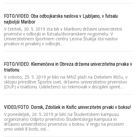
Dr
FOTO/VIDEO: Oba odbojkarska naslova v Ljubljano, v futsalu
najboljši Maribor
V četrtek, 30. 5. 2019 sta bili v Mariboru državni univerzitetni
prvenstvi v odbojki in futsalu/dvoranskem nogometu. V
Univerzitetnem športnem centru Leona Štuklja sta naslov
prvakov in prvakinj v odbojki…
Dr
FOTO/VIDEO: Klemenčeva in Obreza državna univerzitetna prvaka v
triatlonu
V soboto, 25. 5. 2019 je bilo na MNZ plaži na Debelem Rtiču, v
sklopu prireditve Športni svet, državno univerzitetno prvenstvo
(DUP) v triatlonu. Udeleženci so tekmovali v disciplini sprint…
Dr
VIDEO/FOTO: Dornik, Zdolšek in Knific univerzitetni prvaki v boksu!
V ponedeljek, 20. 5. 2019 je bilo na Študentskem kampusu
organizirano Odprto prvenstvo Študentskega kampusa in
državno univerzitetno prvenstvo v boksu. V ringu na prostem
Dr
smo videli 8 borb, od…