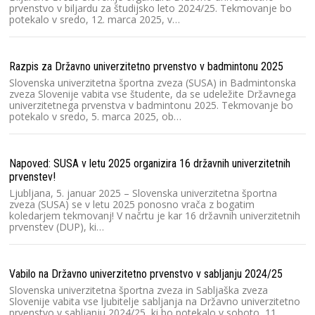
prvenstvo v biljardu za študijsko leto 2024/25. Tekmovanje bo
potekalo v sredo, 12. marca 2025, v…
Ra
Sl
Razpis za Državno univerzitetno prvenstvo v badmintonu 2025
20
2
Slovenska univerzitetna športna zveza (SUSA) in Badmintonska
zveza Slovenije vabita vse študente, da se udeležite Državnega
univerzitetnega prvenstva v badmintonu 2025. Tekmovanje bo
potekalo v sredo, 5. marca 2025, ob…
Ra
Po
č
Napoved: SUSA v letu 2025 organizira 16 državnih univerzitetnih
u
prvenstev!
or
Ljubljana, 5. januar 2025 – Slovenska univerzitetna športna
zveza (SUSA) se v letu 2025 ponosno vrača z bogatim
koledarjem tekmovanj! V načrtu je kar 16 državnih univerzitetnih
Ra
prvenstev (DUP), ki…
2
Pr
Sl
Vabilo na Državno univerzitetno prvenstvo v sabljanju 2024/25
ro
u
Slovenska univerzitetna športna zveza in Sabljaška zveza
Slovenije vabita vse ljubitelje sabljanja na Državno univerzitetno
prvenstvo v sabljanju 2024/25, ki bo potekalo v soboto, 11.