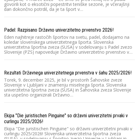
govorili kot o eksotični popestritvi teniške sezone, je včerajšnji
dan dokončno potrdil, da je ta šport v…
Ra
2
Padel: Razpisano Državno univerzitetno prvenstvo 2026!
D
Eden najhitreje rastočih športov na svetu, padel, dodajamo na
če
koledar slovenskega univerzitetnega športa. Slovenska
b
univerzitetna športna zveza (SUSA) v sodelovanju s Padel zvezo
Slovenije (PZS) napoveduje Državno univerzitetno prvenstvo v…
Kr
Ko
Rezultati Državnega univerzitetnega prvenstva v šahu 2025/2026!
20
Torek, 9. december 2025, je bil v prostorih Šahovske zveze
št
Slovenije v Ljubljani v znamenju miselnega športa. Slovenska
u
univerzitetna športna zveza (SUSA) in Šahovska zveza Slovenije
sta uspešno organizirali Državno…
Ra
Sl
Ekipa "Die juristischen Pinguine" so državni univerzitetni prvaki v
Sl
curlingu 2025/2026!
un
Ekipa "Die juristischen Pinguine" so državni univerzitetni prvaki v
T
curlingu 2025/2026! Slovenska univerzitetna športna zveza
(SUSA), v sodelovanju s Športno zvezo Univerze v Ljubljani in