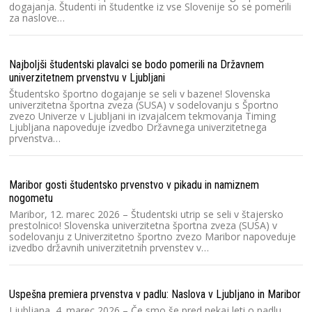
dogajanja. Študenti in študentke iz vse Slovenije so se pomerili
zv
za naslove…
Dr
20
Najboljši študentski plavalci se bodo pomerili na Državnem
Ra
univerzitetnem prvenstvu v Ljubljani
V 
Študentsko športno dogajanje se seli v bazene! Slovenska
un
univerzitetna športna zveza (SUSA) v sodelovanju s Športno
zvezo Univerze v Ljubljani in izvajalcem tekmovanja Timing
Ljubljana napoveduje izvedbo Državnega univerzitetnega
prvenstva…
Ra
2
Dv
Maribor gosti študentsko prvenstvo v pikadu in namiznem
2
nogometu
te
Maribor, 12. marec 2026 – Študentski utrip se seli v štajersko
prestolnico! Slovenska univerzitetna športna zveza (SUSA) v
sodelovanju z Univerzitetno športno zvezo Maribor napoveduje
izvedbo državnih univerzitetnih prvenstev v…
Kl
pr
Sl
Sl
Uspešna premiera prvenstva v padlu: Naslova v Ljubljano in Maribor
un
Ljubljana, 4. marec 2026 – Če smo še pred nekaj leti o padlu
T