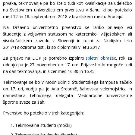
prvaka, tekmovanje pa bo štelo tudi kot kvalifikacije za udeležbo
na Svetovnem univerzitetnem prvenstvu v šahu, ki bo potekalo
med 12. in 18. septembrom 2018 v brazilskem mestu Aracaju.
Na Državno univerzitetno prvenstvo se lahko prijavijo vsi
študentje z veljavnim statusom na kateremkoli višješolskem ali
visokošolskem zavodu v Sloveniji in tujini za študijsko leto
2017/18 oziroma tisti, ki so diplomirali v letu 2017.
Za prijavo na DUP je potrebno izpolniti
spletni obrazec
, rok za
oddajo pa je 27. november do 17. ure. Prijave bodo mogoče tudi
na dan tekmovanja, in sicer med 16.30 in 16.45.
Tekmovanje se bo v Modri učilnici Študentskega kampusa začelo
ob 17. uri, vodja pa je Ana Srebrnič, šahovska velemojstrica in
namestnica tehničnega delegata Mednarodne univerzitetne
športne zveze za šah.
Prvenstvo bo potekalo v treh kategorijah:
Tekmovalna študenti (moški)
Tekmovalna študentke (ženske)