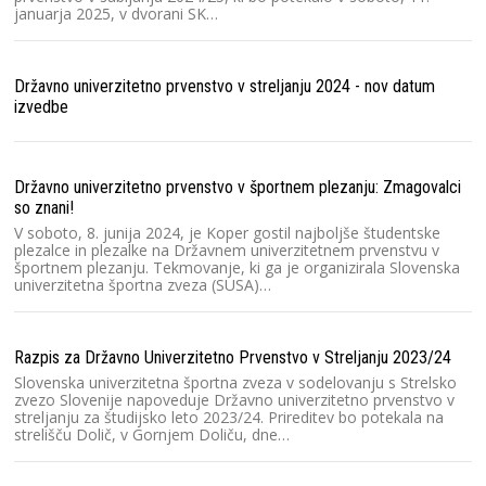
januarja 2025, v dvorani SK…
St
St
Dr
Državno univerzitetno prvenstvo v streljanju 2024 - nov datum
le
izvedbe
m
Ra
Državno univerzitetno prvenstvo v športnem plezanju: Zmagovalci
so znani!
Sl
(S
V soboto, 8. junija 2024, je Koper gostil najboljše študentske
pr
plezalce in plezalke na Državnem univerzitetnem prvenstvu v
športnem plezanju. Tekmovanje, ki ga je organizirala Slovenska
univerzitetna športna zveza (SUSA)…
Me
Ar
Razpis za Državno Univerzitetno Prvenstvo v Streljanju 2023/24
Sl
Lj
Slovenska univerzitetna športna zveza v sodelovanju s Strelsko
Št
zvezo Slovenije napoveduje Državno univerzitetno prvenstvo v
un
streljanju za študijsko leto 2023/24. Prireditev bo potekala na
strelišču Dolič, v Gornjem Doliču, dne…
Vi