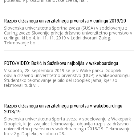
potekalo v prostorih šahovske zveza, na…
Zi
Razpis državnega univerzitetnega prvenstva v curlingu 2019/20
Slovenska univerzitetna športna zveza (SUSA) v sodelovanju z
Curling zvezo Slovenije prireja državno univerzitetno prvenstvo v
curlingu, ki bo 4. in 11. 11. 2019 v Ledni dvorani Zalog.
Dr
Tekmovanje bo…
FOTO/VIDEO: Božič in Sužnikova najboljša v wakeboardingu
V soboto, 28. septembra 2019 se je v Wake parku Dooplek
odvija državno univerzitetno prvenstvo (DUP) v wakeboardingu.
Dr
Študentsko tekmovanje je bilo del Dooplek Jama, kjer so
tekmovali tudi v…
Razpis državnega univerzitetnega prvenstva v wakeboardingu
2018/19
Dr
Slovenska univerzitetna športa zveza v sodelovanju z Wakepark
Dooplek, ki je izvajalec tekmovanja, objavlja razpis za državno
univerzitetno prvenstvo v wakeboardingu 2018/19. Tekmovanje
bo v Zg. Dupleku, v soboto 28…