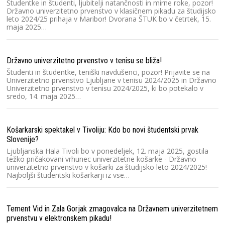
Študentke in študenti, ljubitelji natančnosti in mirne roke, pozor!
Sl
Državno univerzitetno prvenstvo v klasičnem pikadu za študijsko
Š
leto 2024/25 prihaja v Maribor! Dvorana ŠTUK bo v četrtek, 15.
žr
maja 2025…
ro
Državno univerzitetno prvenstvo v tenisu se bliža!
Ok
Študenti in študentke, teniški navdušenci, pozor! Prijavite se na
Sl
Univerzitetno prvenstvo Ljubljane v tenisu 2024/2025 in Državno
Te
Univerzitetno prvenstvo v tenisu 2024/2025, ki bo potekalo v
pr
sredo, 14. maja 2025…
le
Košarkarski spektakel v Tivoliju: Kdo bo novi študentski prvak
Pa
Slovenije?
na
Ljubljanska Hala Tivoli bo v ponedeljek, 12. maja 2025, gostila
Na
težko pričakovani vrhunec univerzitetne košarke - Državno
če
univerzitetno prvenstvo v košarki za študijsko leto 2024/2025!
od
Najboljši študentski košarkarji iz vse…
Do
Tement Vid in Zala Gorjak zmagovalca na Državnem univerzitetnem
prvenstvu v elektronskem pikadu!
Sl