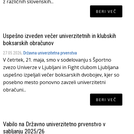
z različnih slovenskih...
BERI VEČ
Uspešno izveden večer univerzitetnih in klubskih
boksarskih obračunov
27.05.2026,
Državna univerzitetna prvenstva
V četrtek, 21. maja, smo v sodelovanju s Športno
zvezo Univerze v Ljubljani in Fight clubom Ljubljana
uspešno izpeljali večer boksarskih dvobojev, kjer so
posebno mesto ponovno zavzeli univerzitetni
obračuni...
BERI VEČ
Vabilo na Državno univerzitetno prvenstvo v
sabljanju 2025/26