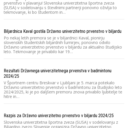
k
prvenstvo v plavanju! Slovenska univerzitetna športna zveza
(SUSA) v sodelovanju s številnimi partnerji ponovno oživlja to
tekmovanje, ki bo študentom in…
V 
Sl
Biljardnica Kaval gostila Državno univerzitetno prvenstvo v biljardu
ro
Pr
Po nekaj letih premora se je v biljardnici Kaval, pionirju
h
slovenskih študentskih biljardnih turnirjev, ponovno odvilo
Državno univerzitetno prvenstvo v biljardu za aktualno študijsko
leto. Tekmovanje je privabilo kar 19…
Ra
2
Rezultati Državnega univerzitetnega prvenstva v badmintonu
Na
2024/25
Lj
pr
V Športnem centru Breskvar v Ljubljani je 5. marca potekalo
S
Državno univerzitetno prvenstvo v badmintonu za študijsko leto
2024/2025, ki je po daljšem premoru znova privabilo ljubitelje te
hitre in…
Ra
2
Razpis za Državno univerzitetno prvenstvo v biljardu 2024/25
S
l
Slovenska univerzitetna športna zveza (SUSA) v sodelovanju z
pr
Biljardno zvezo Slovenije organizira Državno univerzitetno