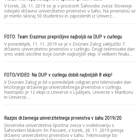
lj
V torek, 26. 11. 2019 se je v prostorih Šahovske zveze Slovenije
un
odvijalo državno univerzitetno prvenstvo v šahu. Na prvenstvu se
di
je merilo skoraj 50 študentov in zaposlenih iz Univerz…
Zi
FOTO: Team Erazmus prepričljivo najboljši na DUP v curlingu
V ponedeljek, 11. 11. 2019 se je v Dvorani Zalog zaključilo 7.
državno univerzitetno prvenstvo v curlingu. Drugi tekmovalni dan
smo videli izločilne boje osmih najboljših ekip. V velikem finalu…
Dr
FOTO/VIDEO: Na DUP v curlingu dobili najboljših 8 ekip!
V Dvorani Zalog je bil v ponedeljek odigran prvi tekmovalni dan
letošnjega državnega univerzitetnega prvenstva v curlingu.
Nastopilo je 12 ekipi iz Univerze v Ljubljani, Univerze v Mariboru
in Univerze…
Dr
Razpis državnega univerzitetnega prvenstva v šahu 2019/20
Slovenska univerzitetna športna zveza v sodelovanju s
Šahovskim klubom En Passant, v torek, 26. 11. 2019 prireja
državno univerzitetno prvenstvo v šahu. Tekmovanje bo