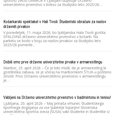
Športno zvezo Univerze v Ljubljani razpisuje Državno
univerzitetno prvenstvo v boksu za študijsko leto 2025/26…
Hv
V 
Košarkarski spektakel v Hali Tivoli: Študentski obračuni za naslov
Dr
državnih prvakov
20
Pr
V ponedeljek, 11. maja 2026, bo ljubljanska Hala Tivoli gostila
SPALDING državno univerzitetno prvenstvo v košarki. Na
parketu se bodo v boju za naslov prvakov za študijsko leto
2025/26 pomerile…
Ra
Šp
če
Dobili smo prve državne univerzitetne prvake v armwrestlingu
fu
š
Maribor, 25. april 2026 – Če je kdo mislil, da je armwrestling le
gostilniška zabava, se je včeraj na mariborskem ŠTUK-u pošteno
zmotil. Prvo Državno univerzitetno prvenstvo v armwrestlingu
je…
Ra
Sl
20
Vabljeni na Državno univerzitetno prvenstvo v badmintonu in tenisu!
o
Ljubljana, 20. april 2026 – Maj prinaša vrhunec študentskega
športnega dogajanja za vse ljubitelje loparjev! Slovenska
univerzitetna športna zveza (SUSA) vabi študente in študentke iz