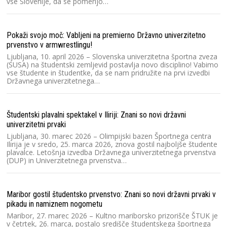
vse Slovenije, da se pomerijo…
Ra
V
Dr
20
Pokaži svojo moč: Vabljeni na premierno Državno univerzitetno
šp
prvenstvo v armwrestlingu!
Ljubljana, 10. april 2026 – Slovenska univerzitetna športna zveza
(SUSA) na študentski zemljevid postavlja novo disciplino! Vabimo
Ra
vse študente in študentke, da se nam pridružite na prvi izvedbi
Državnega univerzitetnega…
Sl
zv
D
Študentski plavalni spektakel v Iliriji: Znani so novi državni
univerzitetni prvaki
Ra
Ljubljana, 30. marec 2026 – Olimpijski bazen Športnega centra
Ilirija je v sredo, 25. marca 2026, znova gostil najboljše študente
Sl
plavalce. Letošnja izvedba Državnega univerzitetnega prvenstva
Sl
(DUP) in Univerzitetnega prvenstva…
20
s
Maribor gostil študentsko prvenstvo: Znani so novi državni prvaki v
Ra
pikadu in namiznem nogometu
2
Maribor, 27. marec 2026 – Kultno mariborsko prizorišče ŠTUK je
v četrtek, 26. marca, postalo središče študentskega športnega
Sl