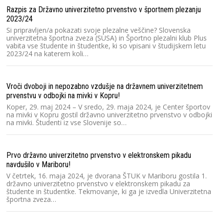
Razpis za Državno univerzitetno prvenstvo v športnem plezanju
Un
2023/24
pr
or
Si pripravljen/a pokazati svoje plezalne veščine? Slovenska
zv
univerzitetna športna zveza (SUSA) in Športno plezalni klub Plus
vabita vse študente in študentke, ki so vpisani v študijskem letu
2023/24 na katerem koli…
Ra
Un
Vroči dvoboji in nepozabno vzdušje na državnem univerzitetnem
Lj
pr
prvenstvu v odbojki na mivki v Kopru!
un
Koper, 29. maj 2024 – V sredo, 29. maja 2024, je Center športov
na mivki v Kopru gostil državno univerzitetno prvenstvo v odbojki
na mivki. Študenti iz vse Slovenije so…
Ra
2
Prvo državno univerzitetno prvenstvo v elektronskem pikadu
Sl
s
navdušilo v Mariboru!
pr
V četrtek, 16. maja 2024, je dvorana ŠTUK v Mariboru gostila 1.
n
državno univerzitetno prvenstvo v elektronskem pikadu za
študente in študentke. Tekmovanje, ki ga je izvedla Univerzitetna
športna zveza…
Gr