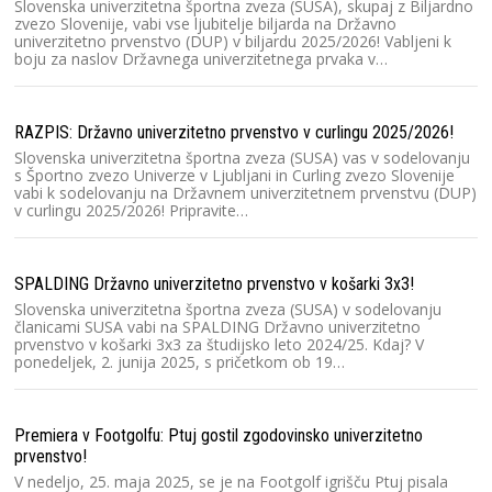
Slovenska univerzitetna športna zveza (SUSA), skupaj z Biljardno
DU
zvezo Slovenije, vabi vse ljubitelje biljarda na Državno
univerzitetno prvenstvo (DUP) v biljardu 2025/2026! Vabljeni k
Dr
boju za naslov Državnega univerzitetnega prvaka v…
le
Tr
u
RAZPIS: Državno univerzitetno prvenstvo v curlingu 2025/2026!
Slovenska univerzitetna športna zveza (SUSA) vas v sodelovanju
Ra
s Športno zvezo Univerze v Ljubljani in Curling zvezo Slovenije
vabi k sodelovanju na Državnem univerzitetnem prvenstvu (DUP)
Sl
v curlingu 2025/2026! Pripravite…
Sl
Dr
2
SPALDING Državno univerzitetno prvenstvo v košarki 3x3!
Slovenska univerzitetna športna zveza (SUSA) v sodelovanju
Na
članicami SUSA vabi na SPALDING Državno univerzitetno
prvenstvo v košarki 3x3 za študijsko leto 2024/25. Kdaj? V
Na
ponedeljek, 2. junija 2025, s pričetkom ob 19…
št
Dr
na
Premiera v Footgolfu: Ptuj gostil zgodovinsko univerzitetno
prvenstvo!
Ma
V nedeljo, 25. maja 2025, se je na Footgolf igrišču Ptuj pisala