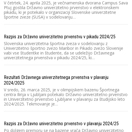
n
V četrtek, 24. aprila 2025, je večnamenska dvorana Campus Sava
un
Ptuj gostila Državno univerzitetno prvenstvo v elektronskem
pikadu, ki je potekalo v organizaciji Slovenske univerzitetne
športne zveze (SUSA) v sodelovanju…
Mi
Na
Razpis za Državno univerzitetno prvenstvu v pikadu 2024/25
1
pr
Slovenska univerzitetna športna zveza v sodelovanju z
šp
Univerzitetno športno zvezo Maribor in Pikado zvezo Slovenije
vabi vse študentke in študente, da se udeležijo Državnega
univerzitetnega prvenstva v pikadu 2024/25, ki…
Pi
iz
Rezultati Državnega univerzitetnega prvenstva v plavanju
Na
2024/2025
ži
or
V sredo, 26. marca 2025, je v olimpijskem bazenu Športnega
u
centra Ilirija v Ljubljani potekalo Državno univerzitetno prvenstvo
in Univerzitetno prvenstvo Ljubljane v plavanju za študijsko leto
2024/2025. Tekmovanje je…
Ra
V 
Razpis za Državno univerzitetno prvenstvo v plavanju 2024/25
bo
pr
Po dolgem premoru se na bazene vrača Državno univerzitetno