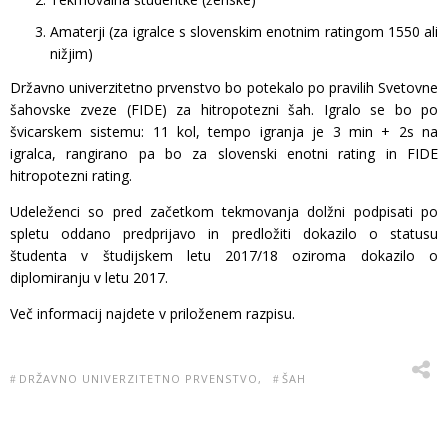
Amaterji (za igralce s slovenskim enotnim ratingom 1550 ali
nižjim)
Državno univerzitetno prvenstvo bo potekalo po pravilih Svetovne
šahovske zveze (FIDE) za hitropotezni šah. Igralo se bo po
švicarskem sistemu: 11 kol, tempo igranja je 3 min + 2s na
igralca, rangirano pa bo za slovenski enotni rating in FIDE
hitropotezni rating.
Udeleženci so pred začetkom tekmovanja dolžni podpisati po
spletu oddano predprijavo in predložiti dokazilo o statusu
študenta v študijskem letu 2017/18 oziroma dokazilo o
diplomiranju v letu 2017.
Več informacij najdete v priloženem razpisu.
DRŽAVNO UNIVERZITETNO PRVENSTVO
ŠAH