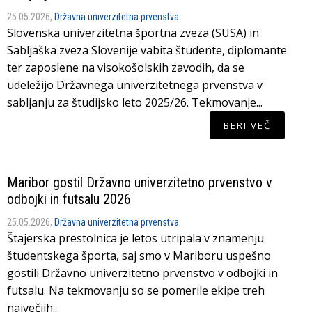
25.05.2026,
Državna univerzitetna prvenstva
Slovenska univerzitetna športna zveza (SUSA) in
Sabljaška zveza Slovenije vabita študente, diplomante
ter zaposlene na visokošolskih zavodih, da se
udeležijo Državnega univerzitetnega prvenstva v
sabljanju za študijsko leto 2025/26. Tekmovanje...
BERI VEČ
Maribor gostil Državno univerzitetno prvenstvo v
odbojki in futsalu 2026
25.05.2026,
Državna univerzitetna prvenstva
Štajerska prestolnica je letos utripala v znamenju
študentskega športa, saj smo v Mariboru uspešno
gostili Državno univerzitetno prvenstvo v odbojki in
futsalu. Na tekmovanju so se pomerile ekipe treh
največjih...