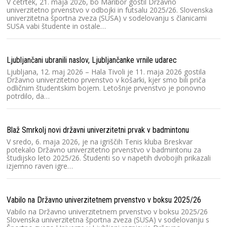
V četrtek, 21. maja 2026, bo Maribor gostil Državno
univerzitetno prvenstvo v odbojki in futsalu 2025/26. Slovenska
univerzitetna športna zveza (SUSA) v sodelovanju s članicami
SUSA vabi študente in ostale…
Ve
P
V 
Ljubljančani ubranili naslov, Ljubljančanke vrnile udarec
Dr
2
Ljubljana, 12. maj 2026 – Hala Tivoli je 11. maja 2026 gostila
Državno univerzitetno prvenstvo v košarki, kjer smo bili priča
odličnim študentskim bojem. Letošnje prvenstvo je ponovno
potrdilo, da…
Ra
čo
V 
Blaž Smrkolj novi državni univerzitetni prvak v badmintonu
Dr
V sredo, 6. maja 2026, je na igriščih Tenis kluba Breskvar
2
potekalo Državno univerzitetno prvenstvo v badmintonu za
T
študijsko leto 2025/26. Študenti so v napetih dvobojih prikazali
izjemno raven igre…
Na
V
Vabilo na Državno univerzitetnem prvenstvo v boksu 2025/26
un
Vabilo na Državno univerzitetnem prvenstvo v boksu 2025/26
U
Slovenska univerzitetna športna zveza (SUSA) v sodelovanju s
v