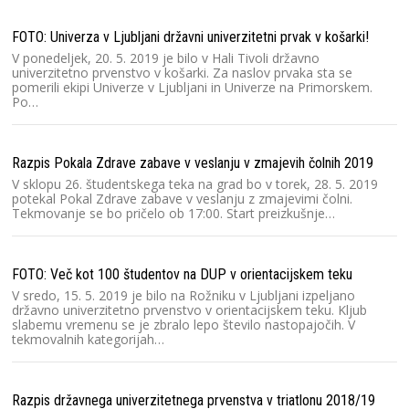
FOTO: Univerza v Ljubljani državni univerzitetni prvak v košarki!
V ponedeljek, 20. 5. 2019 je bilo v Hali Tivoli državno
univerzitetno prvenstvo v košarki. Za naslov prvaka sta se
Dr
pomerili ekipi Univerze v Ljubljani in Univerze na Primorskem.
Po…
Razpis Pokala Zdrave zabave v veslanju v zmajevih čolnih 2019
V sklopu 26. študentskega teka na grad bo v torek, 28. 5. 2019
potekal Pokal Zdrave zabave v veslanju z zmajevimi čolni.
Tekmovanje se bo pričelo ob 17:00. Start preizkušnje…
FOTO: Več kot 100 študentov na DUP v orientacijskem teku
V sredo, 15. 5. 2019 je bilo na Rožniku v Ljubljani izpeljano
državno univerzitetno prvenstvo v orientacijskem teku. Kljub
slabemu vremenu se je zbralo lepo število nastopajočih. V
tekmovalnih kategorijah…
Razpis državnega univerzitetnega prvenstva v triatlonu 2018/19