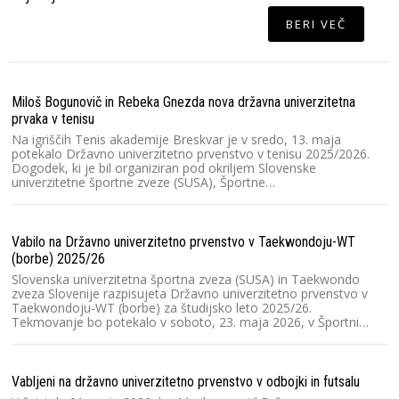
BERI VEČ
Miloš Bogunovič in Rebeka Gnezda nova državna univerzitetna
Lj
prvaka v tenisu
V 
un
Na igriščih Tenis akademije Breskvar je v sredo, 13. maja
v 
potekalo Državno univerzitetno prvenstvo v tenisu 2025/2026.
N
Dogodek, ki je bil organiziran pod okriljem Slovenske
univerzitetne športne zveze (SUSA), Športne…
V 
Vabilo na Državno univerzitetno prvenstvo v Taekwondoju-WT
V 
(borbe) 2025/26
Lj
un
Slovenska univerzitetna športna zveza (SUSA) in Taekwondo
kv
zveza Slovenije razpisujeta Državno univerzitetno prvenstvo v
Taekwondoju-WT (borbe) za študijsko leto 2025/26.
Tekmovanje bo potekalo v soboto, 23. maja 2026, v Športni…
V 
V 
Vabljeni na državno univerzitetno prvenstvo v odbojki in futsalu
zv
D