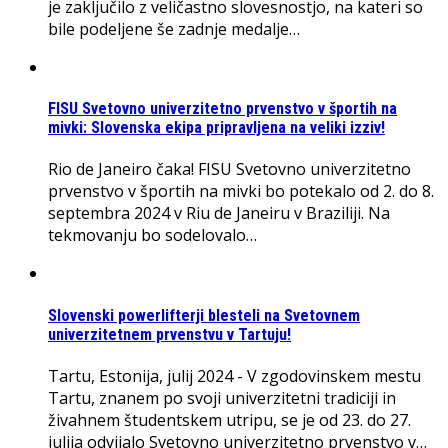
je zaključilo z veličastno slovesnostjo, na kateri so
bile podeljene še zadnje medalje…
FISU Svetovno univerzitetno prvenstvo v športih na
mivki: Slovenska ekipa pripravljena na veliki izziv!
Rio de Janeiro čaka! FISU Svetovno univerzitetno
prvenstvo v športih na mivki bo potekalo od 2. do 8.
septembra 2024 v Riu de Janeiru v Braziliji. Na
tekmovanju bo sodelovalo…
Slovenski powerlifterji blesteli na Svetovnem
univerzitetnem prvenstvu v Tartuju!
Tartu, Estonija, julij 2024 - V zgodovinskem mestu
Tartu, znanem po svoji univerzitetni tradiciji in
živahnem študentskem utripu, se je od 23. do 27.
julija odvijalo Svetovno univerzitetno prvenstvo v…