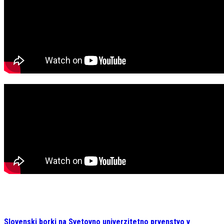
Slovenski borki na Svetovno univerzitetno prvenstvo v