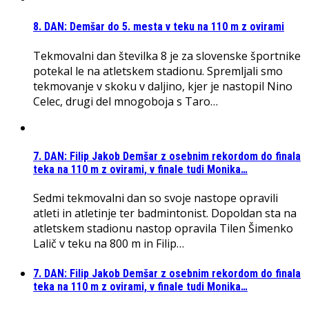
8. DAN: Demšar do 5. mesta v teku na 110 m z ovirami
Tekmovalni dan številka 8 je za slovenske športnike
potekal le na atletskem stadionu. Spremljali smo
tekmovanje v skoku v daljino, kjer je nastopil Nino
Celec, drugi del mnogoboja s Taro…
7. DAN: Filip Jakob Demšar z osebnim rekordom do finala
teka na 110 m z ovirami, v finale tudi Monika…
Sedmi tekmovalni dan so svoje nastope opravili
atleti in atletinje ter badmintonist. Dopoldan sta na
atletskem stadionu nastop opravila Tilen Šimenko
Lalič v teku na 800 m in Filip…
7. DAN: Filip Jakob Demšar z osebnim rekordom do finala
teka na 110 m z ovirami, v finale tudi Monika…