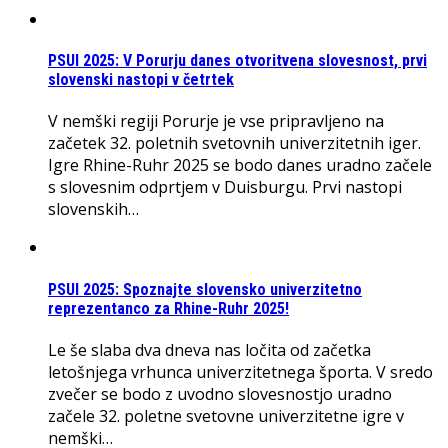
PSUI 2025: V Porurju danes otvoritvena slovesnost, prvi
slovenski nastopi v četrtek
V nemški regiji Porurje je vse pripravljeno na
začetek 32. poletnih svetovnih univerzitetnih iger.
Igre Rhine-Ruhr 2025 se bodo danes uradno začele
s slovesnim odprtjem v Duisburgu. Prvi nastopi
slovenskih…
PSUI 2025: Spoznajte slovensko univerzitetno
reprezentanco za Rhine-Ruhr 2025!
Le še slaba dva dneva nas ločita od začetka
letošnjega vrhunca univerzitetnega športa. V sredo
zvečer se bodo z uvodno slovesnostjo uradno
začele 32. poletne svetovne univerzitetne igre v
nemški…