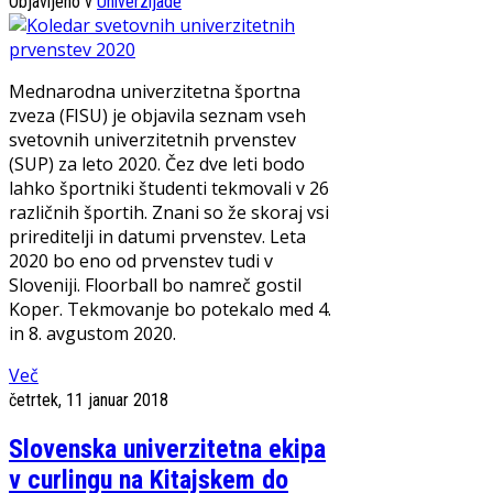
Objavljeno v
Univerzijade
Mednarodna univerzitetna športna
zveza (FISU) je objavila seznam vseh
svetovnih univerzitetnih prvenstev
(SUP) za leto 2020. Čez dve leti bodo
lahko športniki študenti tekmovali v 26
različnih športih. Znani so že skoraj vsi
prireditelji in datumi prvenstev. Leta
2020 bo eno od prvenstev tudi v
Sloveniji. Floorball bo namreč gostil
Koper. Tekmovanje bo potekalo med 4.
in 8. avgustom 2020.
Več
četrtek, 11 januar 2018
Slovenska univerzitetna ekipa
v curlingu na Kitajskem do