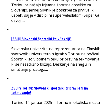
Torinu prinašajo izjemne športne dosežke za
Slovenijo. Jernej Slivnik je poskrbel za prvi velik
uspeh, saj je v disciplini superveleslalom (Super G)
osvojil…
[ZSUI] Slovenski športniki že v "akciji"
Slovenska univerzitetna reprezentanca na Zimskih
svetovnih univerzitetnih igrah v Torinu ne počiva!
Športniki so v polnem teku priprav na tekmovanja,
ki se nezadržno bližajo. Deskanje na snegu in
smučanje prostega…
ZSUI v Torinu: Slovenski športniki pripravljeni na
tekmovanje!
Torino, 14. januar 2025 – Torino in okoliška mesta