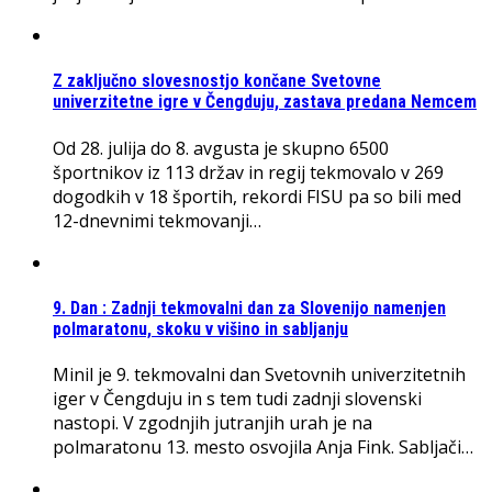
Z zaključno slovesnostjo končane Svetovne
univerzitetne igre v Čengduju, zastava predana Nemcem
Od 28. julija do 8. avgusta je skupno 6500
športnikov iz 113 držav in regij tekmovalo v 269
dogodkih v 18 športih, rekordi FISU pa so bili med
12-dnevnimi tekmovanji…
9. Dan : Zadnji tekmovalni dan za Slovenijo namenjen
polmaratonu, skoku v višino in sabljanju
Minil je 9. tekmovalni dan Svetovnih univerzitetnih
iger v Čengduju in s tem tudi zadnji slovenski
nastopi. V zgodnjih jutranjih urah je na
polmaratonu 13. mesto osvojila Anja Fink. Sabljači…