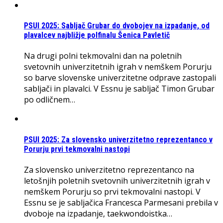
PSUI 2025: Sabljač Grubar do dvobojev na izpadanje, od
plavalcev najbližje polfinalu Šenica Pavletič
Na drugi polni tekmovalni dan na poletnih
svetovnih univerzitetnih igrah v nemškem Porurju
so barve slovenske univerzitetne odprave zastopali
sabljači in plavalci. V Essnu je sabljač Timon Grubar
po odličnem…
PSUI 2025: Za slovensko univerzitetno reprezentanco v
Porurju prvi tekmovalni nastopi
Za slovensko univerzitetno reprezentanco na
letošnjih poletnih svetovnih univerzitetnih igrah v
nemškem Porurju so prvi tekmovalni nastopi. V
Essnu se je sabljačica Francesca Parmesani prebila v
dvoboje na izpadanje, taekwondoistka…