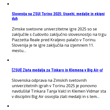
Slovenija na ZSUI Torino 2025: Uspehi, medalje in ekipni
duh
Zimske svetovne univerzitetne igre 2025 so se
zaključile s čudovito zaključno slovesnostjo na trgu
Piazzetta Reale pred Kraljevo palačo v Torinu.
Slovenija je te igre zaključila na izjemnem 11.
mestu…
[ZSUI] Zlata medalja za Tinkaro in Klemena v Big Air-u!
Slovenska odprava na Zimskih svetovnih
univerzitetnih igrah v Torinu 2025 je ponovno
navdušila! Tinkara Tanja Valcl in Klemen Vidmar sta
v disciplini Big Air osvojila zlati medalji in s tem…