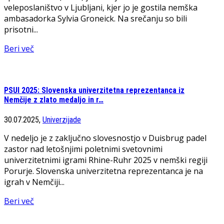
veleposlaništvo v Ljubljani, kjer jo je gostila nemška
ambasadorka Sylvia Groneick. Na srečanju so bili
prisotni...
Beri več
PSUI 2025: Slovenska univerzitetna reprezentanca iz
Nemčije z zlato medaljo in r…
30.07.2025,
Univerzijade
V nedeljo je z zaključno slovesnostjo v Duisbrug padel
zastor nad letošnjimi poletnimi svetovnimi
univerzitetnimi igrami Rhine-Ruhr 2025 v nemški regiji
Porurje. Slovenska univerzitetna reprezentanca je na
igrah v Nemčiji...
Beri več