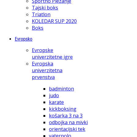
Športno Plezanje
Tajski boks
Triatlon
KOLEDAR SUP 2020
Boks
Evropsko
Evropske
univerzitetne igre
Evropska
univerzitetna
prvenstva
badminton
judo
karate
kickboksing
košarka 3 na 3
odbojka na mivki
orientacijski tek
vaterpolo