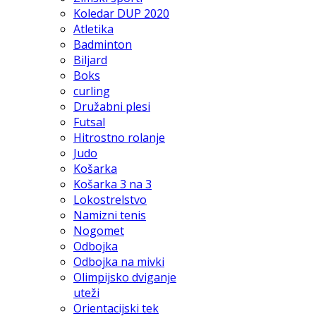
Koledar DUP 2020
Atletika
Badminton
Biljard
Boks
curling
Družabni plesi
Futsal
Hitrostno rolanje
Judo
Košarka
Košarka 3 na 3
Lokostrelstvo
Namizni tenis
Nogomet
Odbojka
Odbojka na mivki
Olimpijsko dviganje
uteži
Orientacijski tek