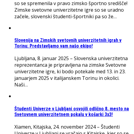
so se spremenila v pravo zimsko športno središče!
Zimske svetovne univerzitetne igre so se uradno
začele, slovenski študenti-športniki pa so že…
Slovenija na Zimskih svetovnih univerzitetnih igrah v
Torinu: Predstavljamo vam našo ekipo!
Ljubljana, 8. januar 2025 – Slovenska univerzitetna
reprezentanca je pripravljena na zimske Svetovne
univerzitetne igre, ki bodo potekale med 13. in 23.
januarjem 2025 v italijanskem Torinu in okolici.
Naši…
Študenti Univerze v Ljubljani osvojili odlično 8. mesto na
Svetovnem univerzitetnem pokalu v košarki 3x3!
Xiamen, Kitajska, 24. november 2024 – Študenti
Univerze v Ljubljani se vračajo s Kitajske, kjer so se