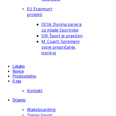
EU Erasmus+
projekti
DCJA: Dvojna kariera
za mlade športnike
SIR: Šport je pravičen
M_Coach: Spremeni
svoje prepričanje,
treniraj
Lokalno
Novice
Prostovoljstvo
O nas
Kontakt
Državno
Wakeboarding
Zimski športi