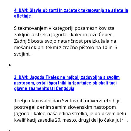
4. DAN: Slavje ob torti in začetek tekmovanja za atlete in
atletinje
S tekmovanjem v kategoriji posameznikov sta
zaključila strelca Jagoda Tkalec in Jože Čeper.
Zadnjič bosta svojo natančnost preizkušala na
mešani ekipni tekmi z zračno pištolo na 10 m. S
svojimi…
3. DAN: Jagoda Tkalec ne najbolj zadovoljna s svojim
nastopom, ostali športniki in športnice obiskali tudi
glavne znamenitosti Čengduja
Tretji tekmovalni dan Svetovnih univerzitetnih je
postregel z enim samim slovenskim nastopom.
Jagoda Tkalec, naša edina strelka, je po prvem delu
kvalifikacij zasedla 20. mesto, drugi del jo čaka jutri…