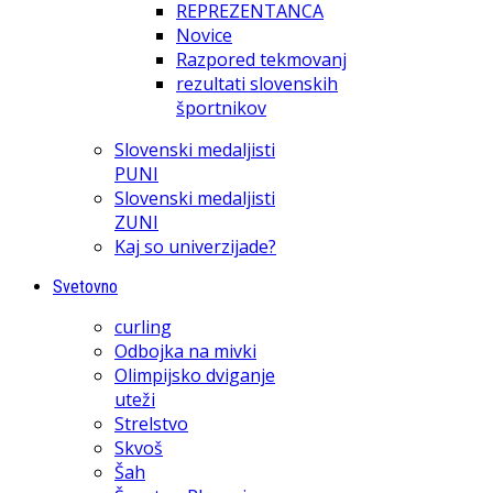
REPREZENTANCA
Novice
Razpored tekmovanj
rezultati slovenskih
športnikov
Slovenski medaljisti
PUNI
Slovenski medaljisti
ZUNI
Kaj so univerzijade?
Svetovno
curling
Odbojka na mivki
Olimpijsko dviganje
uteži
Strelstvo
Skvoš
Šah