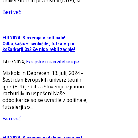
univerzitetnih prvenstev (DUP), ki...
Beri več
EUI 2024: Slovenija v polfinalu!
Odbojkašice navdušile, futsalerji in
košarkarji 3x3 še niso rekli zadnje!
14.07.2024,
Evropske univerzitetne igre
Miskolc in Debrecen, 13. julij 2024 –
Šesti dan Evropskih univerzitetnih
iger (EUI) je bil za Slovenijo izjemno
razburljiv in uspešen! Naše
odbojkarice so se uvrstile v polfinale,
futsalerji so...
Beri več
EUI 2024: Slovenija nadaljuje zmagoviti