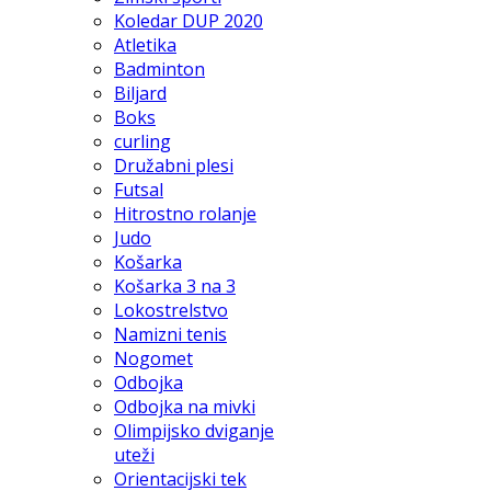
Koledar DUP 2020
Atletika
Badminton
Biljard
Boks
curling
Družabni plesi
Futsal
Hitrostno rolanje
Judo
Košarka
Košarka 3 na 3
Lokostrelstvo
Namizni tenis
Nogomet
Odbojka
Odbojka na mivki
Olimpijsko dviganje
uteži
Orientacijski tek