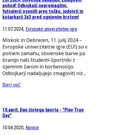
pohod! Odbojkaši nepremagljivi,
futsalerji osvojili prvo točko, judoisti in
košarkarji 3x3 pred ognjenim krstom!
11.07.2024,
Evropske univerzitetne igre
Miskolc in Debrecen, 11. julij 2024 –
Evropske univerzitetne igre (EUI) so v
polnem zamahu, slovenske barve pa
branijo naši študenti-športniki z
izjemnim žarom in borbenostjo.
Odbojkarji nadaljujejo zmagoviti niz...
Beri več
10.april, Dan čistega športa - "Play True
Day"
10.04.2020,
Novice