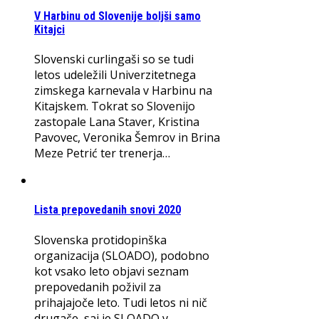
V Harbinu od Slovenije boljši samo
Kitajci
Slovenski curlingaši so se tudi
letos udeležili Univerzitetnega
zimskega karnevala v Harbinu na
Kitajskem. Tokrat so Slovenijo
zastopale Lana Staver, Kristina
Pavovec, Veronika Šemrov in Brina
Meze Petrić ter trenerja…
Lista prepovedanih snovi 2020
Slovenska protidopinška
organizacija (SLOADO), podobno
kot vsako leto objavi seznam
prepovedanih poživil za
prihajajoče leto. Tudi letos ni nič
drugače, saj je SLOADO v