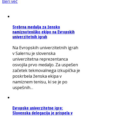
Beri več
Srebrna medalja za žensko
namiznoteniško ekipo na Evropskih
univerzitetnih igrah
Na Evropskih univerzitetnih igrah
v Salernu je slovenska
univerzitetna reprezentanca
osvojila prvo medaljo. Za uspešen
začetek tekmovalnega izkupička je
poskrbela ženska ekipa v
namiznem tenisu, ki se je po
uspešnih…
Evropske univerzitetne igre:
Slovenska delegacija je prispela v