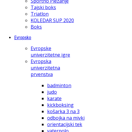
Športno Plezanje
Tajski boks
Triatlon
KOLEDAR SUP 2020
Boks
Evropsko
Evropske
univerzitetne igre
Evropska
univerzitetna
prvenstva
badminton
judo
karate
kickboksing
košarka 3 na 3
odbojka na mivki
orientacijski tek
vaterpolo