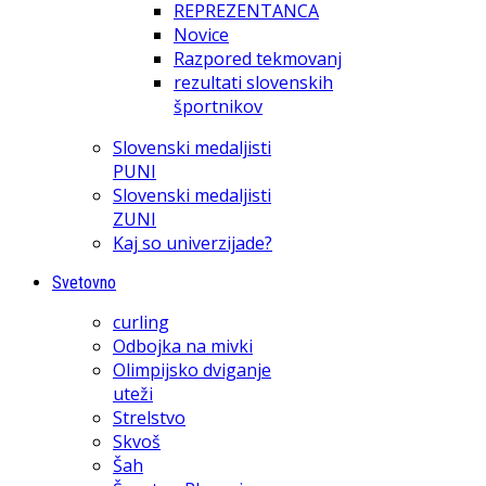
REPREZENTANCA
Novice
Razpored tekmovanj
rezultati slovenskih
športnikov
Slovenski medaljisti
PUNI
Slovenski medaljisti
ZUNI
Kaj so univerzijade?
Svetovno
curling
Odbojka na mivki
Olimpijsko dviganje
uteži
Strelstvo
Skvoš
Šah