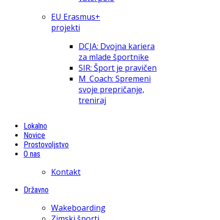
EU Erasmus+
projekti
DCJA: Dvojna kariera
za mlade športnike
SIR: Šport je pravičen
M_Coach: Spremeni
svoje prepričanje,
treniraj
Lokalno
Novice
Prostovoljstvo
O nas
Kontakt
Državno
Wakeboarding
Zimski športi