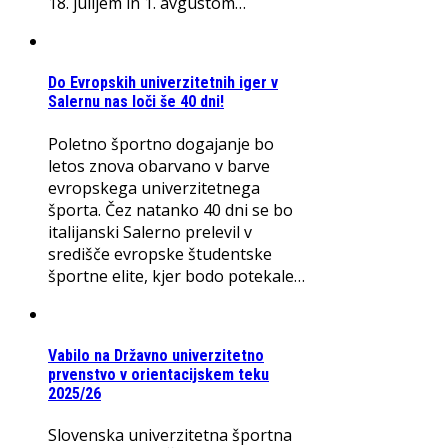
18. julijem in 1. avgustom…
Do Evropskih univerzitetnih iger v
Salernu nas loči še 40 dni!
Poletno športno dogajanje bo
letos znova obarvano v barve
evropskega univerzitetnega
športa. Čez natanko 40 dni se bo
italijanski Salerno prelevil v
središče evropske študentske
športne elite, kjer bodo potekale…
Vabilo na Državno univerzitetno
prvenstvo v orientacijskem teku
2025/26
Slovenska univerzitetna športna