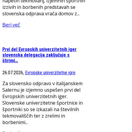
napetih tekmovanj, izjemnih športnih
izzivih in borbenih predstavah se
slovenska odprava vrača domov z...
Beri več
Prvi del Evropskih univerzitetnih iger
slovenska delegacija zaključuje s
štirimi…
26.07.2026,
Evropske univerzitetne igre
Za slovensko odpravo v italijanskem
Salernu je izjemno uspešen prvi del
Evropskih univerzitetnih iger.
Slovenske univerzitetne športnice in
športniki so se izkazali na številnih
tekmovališčih ter z zrelimi in
borbenimi...