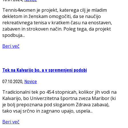
Tennis4women je projekt, katerega cilj je mladim
dekletom in ženskam omogočiti, da se naučijo
rekreativnega tenisa v kratkem času na enostaven,
zabaven in strokoven način. Poleg tega, da projekt
spodbuja...
Beri več
Tek na Kalvarijo bo, a v spremenjeni podobi
07.10.2020,
Novice
Tradicionalni tek po 454 stopnicah, kolikor jih vodi na
Kalvarijo, bo Univerzitetna športna zveza Maribor (ki
je bolj prepoznana pod sloganom Zdrava zabava),
tako vsaj srčno in zagnano upajo, uspela...
Beri več