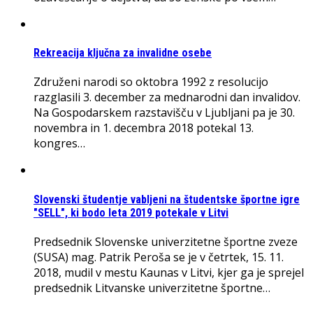
Rekreacija ključna za invalidne osebe
Združeni narodi so oktobra 1992 z resolucijo
razglasili 3. december za mednarodni dan invalidov.
Na Gospodarskem razstavišču v Ljubljani pa je 30.
novembra in 1. decembra 2018 potekal 13.
kongres…
Slovenski študentje vabljeni na študentske športne igre
"SELL", ki bodo leta 2019 potekale v Litvi
Predsednik Slovenske univerzitetne športne zveze
(SUSA) mag. Patrik Peroša se je v četrtek, 15. 11.
2018, mudil v mestu Kaunas v Litvi, kjer ga je sprejel
predsednik Litvanske univerzitetne športne…