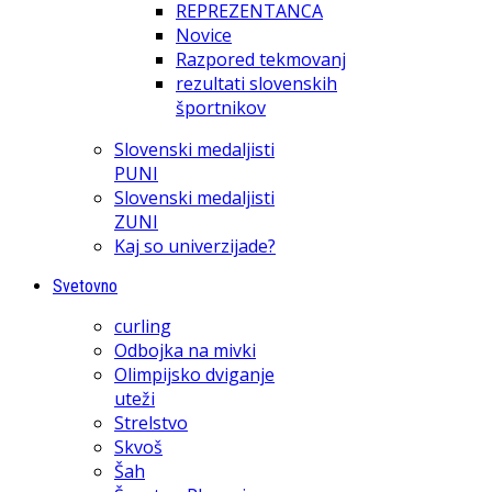
REPREZENTANCA
Novice
Razpored tekmovanj
rezultati slovenskih
športnikov
Slovenski medaljisti
PUNI
Slovenski medaljisti
ZUNI
Kaj so univerzijade?
Svetovno
curling
Odbojka na mivki
Olimpijsko dviganje
uteži
Strelstvo
Skvoš
Šah