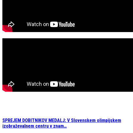
SPREJEM DOBITNIKOV MEDALJ: V Slovenskem olimpijskem
izobraževalnem centru v znam…