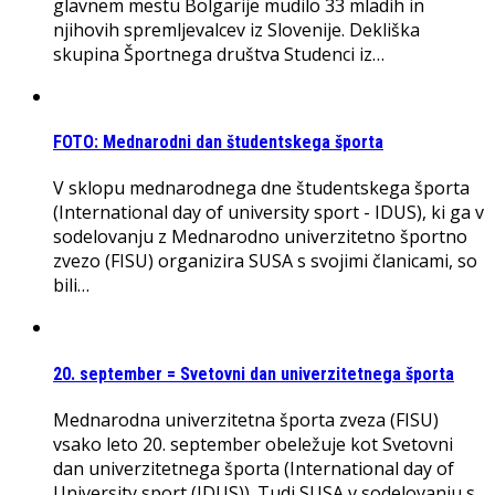
glavnem mestu Bolgarije mudilo 33 mladih in
njihovih spremljevalcev iz Slovenije. Dekliška
skupina Športnega društva Studenci iz…
FOTO: Mednarodni dan študentskega športa
V sklopu mednarodnega dne študentskega športa
(International day of university sport - IDUS), ki ga v
sodelovanju z Mednarodno univerzitetno športno
zvezo (FISU) organizira SUSA s svojimi članicami, so
bili…
20. september = Svetovni dan univerzitetnega športa
Mednarodna univerzitetna športa zveza (FISU)
vsako leto 20. september obeležuje kot Svetovni
dan univerzitetnega športa (International day of
University sport (IDUS)). Tudi SUSA v sodelovanju s