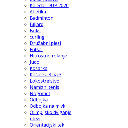
Koledar DUP 2020
Atletika
Badminton
Biljard
Boks
curling
Družabni plesi
Futsal
Hitrostno rolanje
Judo
Košarka
Košarka 3 na 3
Lokostrelstvo
Namizni tenis
Nogomet
Odbojka
Odbojka na mivki
Olimpijsko dviganje
uteži
Orientacijski tek