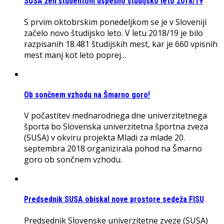
SUSA želi študentom uspešno študijsko leto 2018/19
S prvim oktobrskim ponedeljkom se je v Sloveniji
začelo novo študijsko leto. V letu 2018/19 je bilo
razpisanih 18.481 študijskih mest, kar je 660 vpisnih
mest manj kot leto poprej…
Ob sončnem vzhodu na Šmarno goro!
V počastitev mednarodnega dne univerzitetnega
športa bo Slovenska univerzitetna športna zveza
(SUSA) v okviru projekta Mladi za mlade 20.
septembra 2018 organizirala pohod na Šmarno
goro ob sončnem vzhodu.
Predsednik SUSA obiskal nove prostore sedeža FISU
Predsednik Slovenske univerzitetne zveze (SUSA)