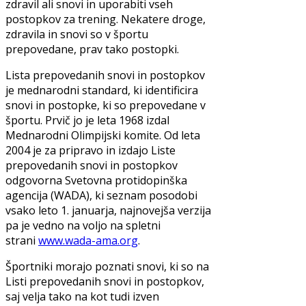
zdravil ali snovi in uporabiti vseh
postopkov za trening. Nekatere droge,
zdravila in snovi so v športu
prepovedane, prav tako postopki.
Lista prepovedanih snovi in postopkov
je mednarodni standard, ki identificira
snovi in postopke, ki so prepovedane v
športu. Prvič jo je leta 1968 izdal
Mednarodni Olimpijski komite. Od leta
2004 je za pripravo in izdajo Liste
prepovedanih snovi in postopkov
odgovorna Svetovna protidopinška
agencija (WADA), ki seznam posodobi
vsako leto 1. januarja, najnovejša verzija
pa je vedno na voljo na spletni
strani
www.wada-ama.org
.
Športniki morajo poznati snovi, ki so na
Listi prepovedanih snovi in postopkov,
saj velja tako na kot tudi izven