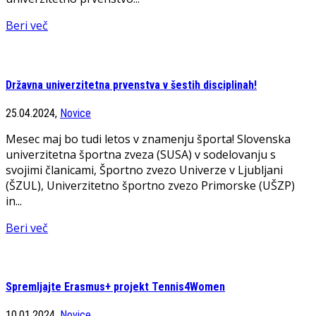
Beri več
Državna univerzitetna prvenstva v šestih disciplinah!
25.04.2024,
Novice
Mesec maj bo tudi letos v znamenju športa! Slovenska
univerzitetna športna zveza (SUSA) v sodelovanju s
svojimi članicami, Športno zvezo Univerze v Ljubljani
(ŠZUL), Univerzitetno športno zvezo Primorske (UŠZP)
in...
Beri več
Spremljajte Erasmus+ projekt Tennis4Women
10.01.2024,
Novice