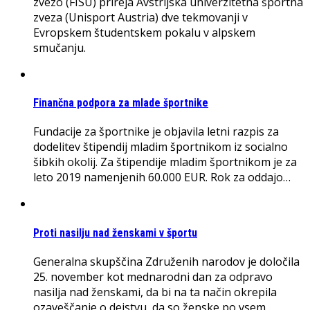
zvezo (FISU) prireja Avstrijska univerzitetna športna
zveza (Unisport Austria) dve tekmovanji v
Evropskem študentskem pokalu v alpskem
smučanju.
Finančna podpora za mlade športnike
Fundacije za športnike je objavila letni razpis za
dodelitev štipendij mladim športnikom iz socialno
šibkih okolij. Za štipendije mladim športnikom je za
leto 2019 namenjenih 60.000 EUR. Rok za oddajo…
Proti nasilju nad ženskami v športu
Generalna skupščina Združenih narodov je določila
25. november kot mednarodni dan za odpravo
nasilja nad ženskami, da bi na ta način okrepila
ozaveščanje o dejstvu, da so ženske po vsem…