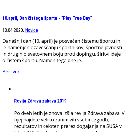
10.april, Dan čistega športa - "Play True Day"
10.04.2020,
Novice
Današnji dan (10. april) je posvečen čistemu športu in
je namenjen ozaveščanju športnikov, športne javnosti
in drugih o svetovnem boju proti dopingu, širitvi ideje
o čistem športu. Namen tega dne je...
Beri več
Revija Zdrava zabava 2019
Po dveh letih je znova izšla revija Zdrava zabava. V
njej najdete veliko zanimivih vsebin, zgodb,
rezultatov in celoten prerez dogajanja na SUSA v