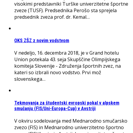
visokimi predstavniki Turške univerzitetne športne
zveze (TUSF). Predsednika Perošo sta sprejela
predsednik zveza prof. dr. Kemal…
OKS ZŠZ z novim vodstvom
V nedeljo, 16. decembra 2018, je v Grand hotelu
Union potekala 43. seja Skupščine Olimpijskega
komiteja Slovenije - Združenja športnih zvez, na
kateri so izbrali novo vodstvo. Prvi mož
slovenskega…
Tekmovanja za študentski evropski pokal v alpskem
smučanju (FIS/Uni-Europa-Cup) v Avstriji
V okviru sodelovanja med Mednarodno smučarsko
zvezo (FIS) in Mednarodno univerzitetno športno