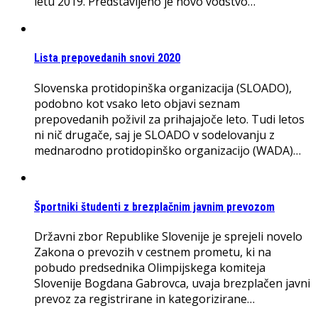
letu 2019. Predstavljeno je novo vodstvo…
Lista prepovedanih snovi 2020
Slovenska protidopinška organizacija (SLOADO),
podobno kot vsako leto objavi seznam
prepovedanih poživil za prihajajoče leto. Tudi letos
ni nič drugače, saj je SLOADO v sodelovanju z
mednarodno protidopinško organizacijo (WADA)…
Športniki študenti z brezplačnim javnim prevozom
Državni zbor Republike Slovenije je sprejeli novelo
Zakona o prevozih v cestnem prometu, ki na
pobudo predsednika Olimpijskega komiteja
Slovenije Bogdana Gabrovca, uvaja brezplačen javni
prevoz za registrirane in kategorizirane…