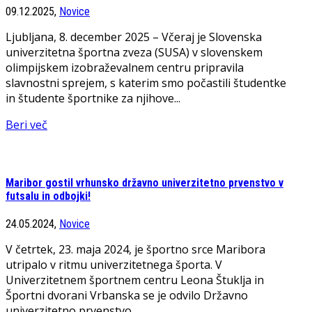
09.12.2025,
Novice
Ljubljana, 8. december 2025 – Včeraj je Slovenska
univerzitetna športna zveza (SUSA) v slovenskem
olimpijskem izobraževalnem centru pripravila
slavnostni sprejem, s katerim smo počastili študentke
in študente športnike za njihove...
Beri več
Maribor gostil vrhunsko državno univerzitetno prvenstvo v
futsalu in odbojki!
24.05.2024,
Novice
V četrtek, 23. maja 2024, je športno srce Maribora
utripalo v ritmu univerzitetnega športa. V
Univerzitetnem športnem centru Leona Štuklja in
Športni dvorani Vrbanska se je odvilo Državno
univerzitetno prvenstvo...