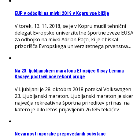
EUP v odbojki na mivki 2019 v Kopru vse bližje
V torek, 13. 11. 2018, se je v Kopru mudil tehnični
delegat Evropske univerzitetne športne zveze EUSA
za odbojko na mivki Adrian Paço, ki je obiskal
prizorišča Evropskega univerzitetnega prvenstva…
Na 23. ljubljanskem maratonu Etiopijec Sisay Lemma
Kasaye postavil nov rekord proge
V Ljubljani je 28. oktobra 2018 potekal Volkswagen
23. Ljubljanski maraton. Ljubljanski maraton je sicer
največja rekreativna športna prireditev pri nas, na
katero je bilo letos prijavljenih 26.685 tekačev.
Nevarnosti uporabe prepovedanih substanc