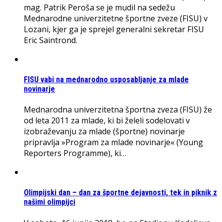
mag. Patrik Peroša se je mudil na sedežu
Mednarodne univerzitetne športne zveze (FISU) v
Lozani, kjer ga je sprejel generalni sekretar FISU
Eric Saintrond.
FISU vabi na mednarodno usposabljanje za mlade
novinarje
Mednarodna univerzitetna športna zveza (FISU) že
od leta 2011 za mlade, ki bi želeli sodelovati v
izobraževanju za mlade (športne) novinarje
pripravlja »Program za mlade novinarje« (Young
Reporters Programme), ki…
Olimpijski dan – dan za športne dejavnosti, tek in piknik z
našimi olimpijci