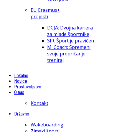
EU Erasmus+
projekti
DCJA: Dvojna kariera
za mlade športnike
SIR: Šport je pravičen
M_Coach: Spremeni
svoje prepričanje,
treniraj
Lokalno
Novice
Prostovoljstvo
O nas
Kontakt
Državno
Wakeboarding
Zimski športi