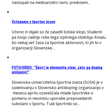
nastopali na mednarodni ravni, predvsem…
Vstopamo v športno jesen
Učenci in dijaki so že zasedli šolske klopi, študenti
pa lovijo zadnje roke tega izpitnega obdobja. Kmalu
bo nekaj več časa za športne aktivnosti, ki jih bi v
organizaciji Slovenske…
FOTO/VIDEO: ''Šport je plemenita stvar, zato ga doping
uničujejo!''
Slovenska univerzitetna športna zveza (SUSA) je v
sodelovanju s Slovensko antidoping organizacijo v
mesecu aprilu ozaveščala mlade športnike o
pomenu in nesmislu uporabe prepovedanih
substanc v športu. Tudi športniki so…