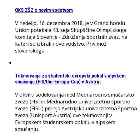
OKS ZŠZ z novim vodstvom
V nedeljo, 16. decembra 2018, je v Grand hotelu
Union potekala 43. seja Skupščine Olimpijskega
komiteja Slovenije - Združenja športnih zvez, na
kateri so izbrali novo vodstvo. Prvi mož
slovenskega…
Tekmovanja za študentski evropski pokal v alpskem
smučanju (FIS/Uni-Europa-Cup) v Avstriji
V okviru sodelovanja med Mednarodno smučarsko
zvezo (FIS) in Mednarodno univerzitetno športno
zvezo (FISU) prireja Avstrijska univerzitetna športna
zveza (Unisport Austria) dve tekmovanji v
Evropskem študentskem pokalu v alpskem
smučanju.