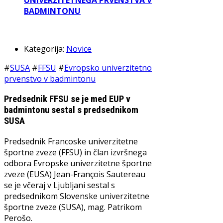
UNIVERZITETNEGA PRVENSTVA V
BADMINTONU
Kategorija:
Novice
#
SUSA
#
FFSU
#
Evropsko univerzitetno
prvenstvo v badmintonu
Predsednik FFSU se je med EUP v
badmintonu sestal s predsednikom
SUSA
Predsednik Francoske univerzitetne
športne zveze (FFSU) in član izvršnega
odbora Evropske univerzitetne športne
zveze (EUSA) Jean-François Sautereau
se je včeraj v Ljubljani sestal s
predsednikom Slovenske univerzitetne
športne zveze (SUSA), mag. Patrikom
Perošo.