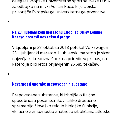
delegat Evropske univerzitetne športne zveze EUSA
za odbojko na mivki Adrian Paço, ki je obiskal
prizorišča Evropskega univerzitetnega prvenstva…
Na 23. ljubljanskem maratonu Etiopijec Sisay Lemma
Kasaye postavil nov rekord proge
V Ljubljani je 28. oktobra 2018 potekal Volkswagen
23. Ljubljanski maraton. Ljubljanski maraton je sicer
največja rekreativna športna prireditev pri nas, na
katero je bilo letos prijavljenih 26.685 tekačev.
Nevarnosti uporabe prepovedanih substanc
Prepovedane substance, ki izboljšajo fizične
sposobnosti posameznikov, lahko drastično
spremenijo človeško telo in biološke funkcije,
vključno z zmožnostjo znatnega izboljšanja atletske