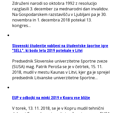
Združeni narodi so oktobra 1992 z resolucijo
razglasili 3. december za mednarodni dan invalidov.
Na Gospodarskem razstavišču v Ljubljani pa je 30.
novembra in 1. decembra 2018 potekal 13.
kongres…
Slovenski študentje vabljeni na študentske športne igre
"SELL", ki bodo leta 2019 potekale v Litvi
Predsednik Slovenske univerzitetne športne zveze
(SUSA) mag. Patrik Peroša se je v četrtek, 15. 11.
2018, mudil v mestu Kaunas v Litvi, kjer ga je sprejel
predsednik Litvanske univerzitetne športne…
EUP v odbojki na mivki 2019 v Kopru vse bližje
V torek, 13. 11. 2018, se je v Kopru mudil tehnični