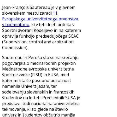
Jean-François Sautereau je v glavnem
slovenskem mestu zaradi
11.
Evropskega univerzitetnega prvenstva
v badmintonu
, ki v teh dneh poteka v
Športni dvorani Kodeljevo in na katerem
opravlja funkcijo predsedujočega SCAC
(Supervision, control and arbitration
Commission).
Sautereau in Peroša sta se na srečanju
pogovarjala o mednarodnih projektih
Mednarodne evropske univerzitetne
športne zveze (FISU) in EUSA, med
katerimi sta še posebno pozornost
namenila Univerzijadam, ter
sodelovanju slovenskih in francoskih
študentov na le-teh. Predsednik SUSA je
predstavil tudi nacionalna univerzitetna
tekmovanja, ki so glede na število
univerz in študentov občutno manjša