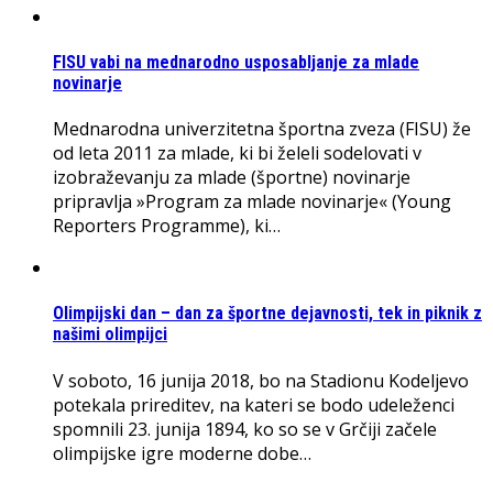
FISU vabi na mednarodno usposabljanje za mlade
novinarje
Mednarodna univerzitetna športna zveza (FISU) že
od leta 2011 za mlade, ki bi želeli sodelovati v
izobraževanju za mlade (športne) novinarje
pripravlja »Program za mlade novinarje« (Young
Reporters Programme), ki…
Olimpijski dan – dan za športne dejavnosti, tek in piknik z
našimi olimpijci
V soboto, 16 junija 2018, bo na Stadionu Kodeljevo
potekala prireditev, na kateri se bodo udeleženci
spomnili 23. junija 1894, ko so se v Grčiji začele
olimpijske igre moderne dobe…