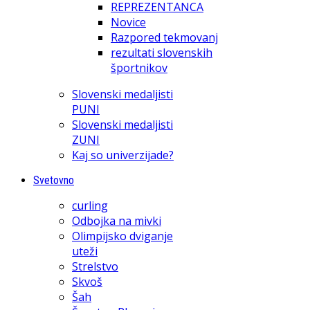
REPREZENTANCA
Novice
Razpored tekmovanj
rezultati slovenskih
športnikov
Slovenski medaljisti
PUNI
Slovenski medaljisti
ZUNI
Kaj so univerzijade?
Svetovno
curling
Odbojka na mivki
Olimpijsko dviganje
uteži
Strelstvo
Skvoš
Šah