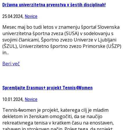
Državna univerzitetna prvenstva v šestih disciplinah!
25.04.2024,
Novice
Mesec maj bo tudi letos v znamenju športa! Slovenska
univerzitetna športna zveza (SUSA) v sodelovanju s
svojimi članicami, Športno zvezo Univerze v Ljubljani
(ŠZUL), Univerzitetno športno zvezo Primorske (UŠZP)
in...
Beri več
Spremljajte Erasmus+ projekt Tennis4Women
10.01.2024,
Novice
Tennis4women je projekt, katerega cilj je mladim
dekletom in ženskam omogočiti, da se naučijo
rekreativnega tenisa v kratkem času na enostaven,
zabaven in strokoven način. Poleg tega, da projekt