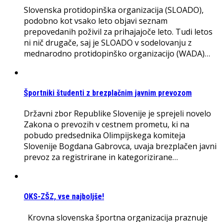
Slovenska protidopinška organizacija (SLOADO),
podobno kot vsako leto objavi seznam
prepovedanih poživil za prihajajoče leto. Tudi letos
ni nič drugače, saj je SLOADO v sodelovanju z
mednarodno protidopinško organizacijo (WADA)…
Športniki študenti z brezplačnim javnim prevozom
Državni zbor Republike Slovenije je sprejeli novelo
Zakona o prevozih v cestnem prometu, ki na
pobudo predsednika Olimpijskega komiteja
Slovenije Bogdana Gabrovca, uvaja brezplačen javni
prevoz za registrirane in kategorizirane…
OKS-ZŠZ, vse najboljše!
Krovna slovenska športna organizacija praznuje