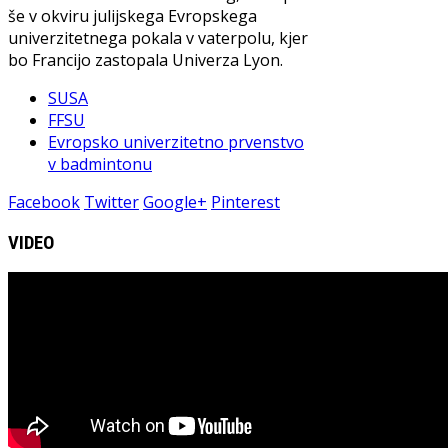
še v okviru julijskega Evropskega
univerzitetnega pokala v vaterpolu, kjer
bo Francijo zastopala Univerza Lyon.
SUSA
FFSU
Evropsko univerzitetno prvenstvo
v badmintonu
Facebook
Twitter
Google+
Pinterest
VIDEO