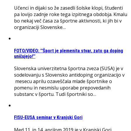
Učenci in dijaki so že zasedli šolske klopi, študenti
pa lovijo zadnje roke tega izpitnega obdobja. Kmalu
bo nekaj več časa za športne aktivnosti, ki jih bi v
organizaciji Slovenske…
FOTO/VIDEO: ''Šport je plemenita stvar, zato ga doping
uničujejo!''
Slovenska univerzitetna športna zveza (SUSA) je v
sodelovanju s Slovensko antidoping organizacijo v
mesecu aprilu ozaveščala mlade športnike o
pomenu in nesmislu uporabe prepovedanih
substanc v športu. Tudi športniki so…
FISU-EUSA seminar v Kranjski Gori
Med 11. in 14. aprilom 2019 je v Kranjski Gori