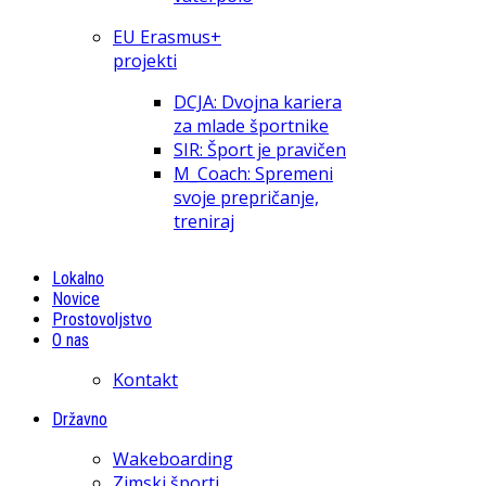
EU Erasmus+
projekti
DCJA: Dvojna kariera
za mlade športnike
SIR: Šport je pravičen
M_Coach: Spremeni
svoje prepričanje,
treniraj
Lokalno
Novice
Prostovoljstvo
O nas
Kontakt
Državno
Wakeboarding
Zimski športi