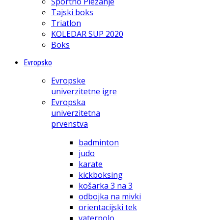
Športno Plezanje
Tajski boks
Triatlon
KOLEDAR SUP 2020
Boks
Evropsko
Evropske
univerzitetne igre
Evropska
univerzitetna
prvenstva
badminton
judo
karate
kickboksing
košarka 3 na 3
odbojka na mivki
orientacijski tek
vaterpolo