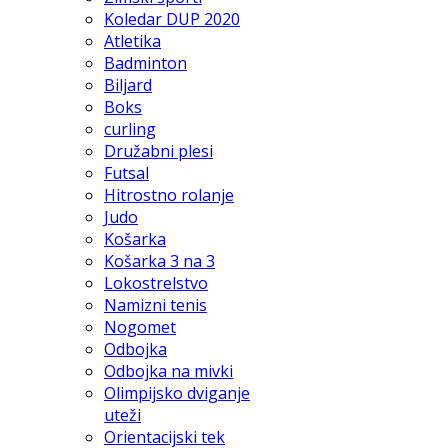
Koledar DUP 2020
Atletika
Badminton
Biljard
Boks
curling
Družabni plesi
Futsal
Hitrostno rolanje
Judo
Košarka
Košarka 3 na 3
Lokostrelstvo
Namizni tenis
Nogomet
Odbojka
Odbojka na mivki
Olimpijsko dviganje
uteži
Orientacijski tek