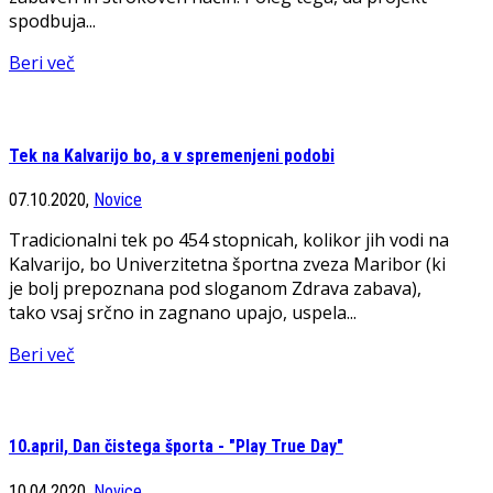
spodbuja...
Beri več
Tek na Kalvarijo bo, a v spremenjeni podobi
07.10.2020,
Novice
Tradicionalni tek po 454 stopnicah, kolikor jih vodi na
Kalvarijo, bo Univerzitetna športna zveza Maribor (ki
je bolj prepoznana pod sloganom Zdrava zabava),
tako vsaj srčno in zagnano upajo, uspela...
Beri več
10.april, Dan čistega športa - "Play True Day"
10.04.2020,
Novice