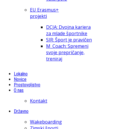
EU Erasmus+
projekti
DCJA: Dvojna kariera
za mlade športnike
SIR: Šport je pravičen
M_Coach: Spremeni
svoje prepričanje,
treniraj
Lokalno
Novice
Prostovoljstvo
O nas
Kontakt
Državno
Wakeboarding
Zimski športi