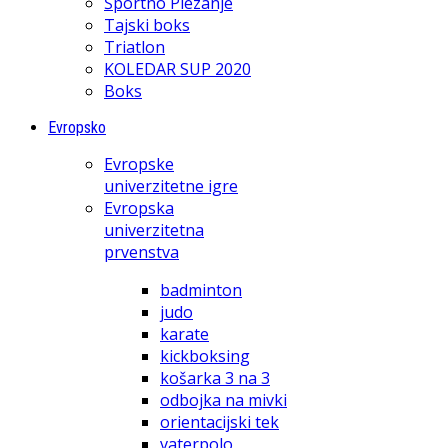
Športno Plezanje
Tajski boks
Triatlon
KOLEDAR SUP 2020
Boks
Evropsko
Evropske
univerzitetne igre
Evropska
univerzitetna
prvenstva
badminton
judo
karate
kickboksing
košarka 3 na 3
odbojka na mivki
orientacijski tek
vaterpolo