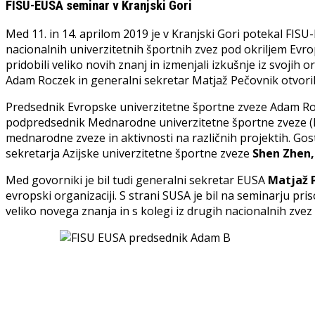
FISU-EUSA seminar v Kranjski Gori
Med 11. in 14. aprilom 2019 je v Kranjski Gori potekal FIS
nacionalnih univerzitetnih športnih zvez pod okriljem Evr
pridobili veliko novih znanj in izmenjali izkušnje iz svojih
Adam Roczek in generalni sekretar Matjaž Pečovnik otvoril
Predsednik Evropske univerzitetne športne zveze Adam Roc
podpredsednik Mednarodne univerzitetne športne zveze (FIS
mednarodne zveze in aktivnosti na različnih projektih. Gos
sekretarja Azijske univerzitetne športne zveze
Shen Zhen
Med govorniki je bil tudi generalni sekretar EUSA
Matjaž 
evropski organizaciji. S strani SUSA je bil na seminarju pr
veliko novega znanja in s kolegi iz drugih nacionalnih zvez d