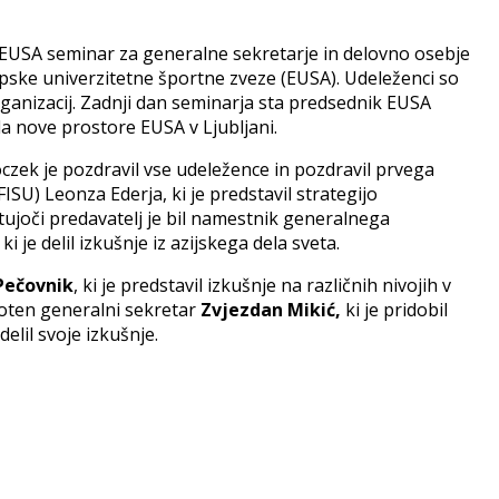
U-EUSA seminar za generalne sekretarje in delovno osebje
opske univerzitetne športne zveze (EUSA). Udeleženci so
 organizacij. Zadnji dan seminarja sta predsednik EUSA
a nove prostore EUSA v Ljubljani.
zek je pozdravil vse udeležence in pozdravil prvega
U) Leonza Ederja, ki je predstavil strategijo
tujoči predavatelj je bil namestnik generalnega
,
ki je delil izkušnje iz azijskega dela sveta.
Pečovnik
, ki je predstavil izkušnje na različnih nivojih v
isoten generalni sekretar
Zvjezdan Mikić,
ki je pridobil
elil svoje izkušnje.