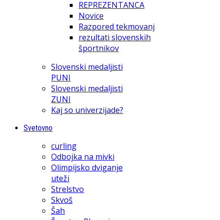
REPREZENTANCA
Novice
Razpored tekmovanj
rezultati slovenskih
športnikov
Slovenski medaljisti
PUNI
Slovenski medaljisti
ZUNI
Kaj so univerzijade?
Svetovno
curling
Odbojka na mivki
Olimpijsko dviganje
uteži
Strelstvo
Skvoš
Šah