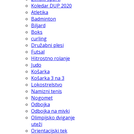
Koledar DUP 2020
Atletika
Badminton
Biljard
Boks
curling
Družabni plesi
Futsal
Hitrostno rolanje
Judo
Košarka
Košarka 3 na 3
Lokostrelstvo
Namizni tenis
Nogomet
Odbojka
Odbojka na mivki
Olimpijsko dviganje
uteži
Orientacijski tek