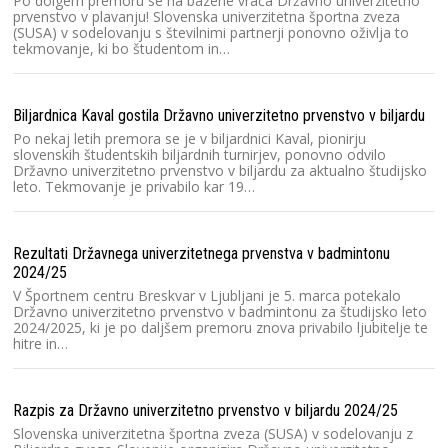
Po dolgem premoru se na bazene vrača Državno univerzitetno
k
prvenstvo v plavanju! Slovenska univerzitetna športna zveza
(SUSA) v sodelovanju s številnimi partnerji ponovno oživlja to
tekmovanje, ki bo študentom in…
V 
Sl
Biljardnica Kaval gostila Državno univerzitetno prvenstvo v biljardu
ro
Pr
Po nekaj letih premora se je v biljardnici Kaval, pionirju
h
slovenskih študentskih biljardnih turnirjev, ponovno odvilo
Državno univerzitetno prvenstvo v biljardu za aktualno študijsko
leto. Tekmovanje je privabilo kar 19…
Ra
2
Rezultati Državnega univerzitetnega prvenstva v badmintonu
Na
2024/25
Lj
pr
V Športnem centru Breskvar v Ljubljani je 5. marca potekalo
S
Državno univerzitetno prvenstvo v badmintonu za študijsko leto
2024/2025, ki je po daljšem premoru znova privabilo ljubitelje te
hitre in…
Ra
2
Razpis za Državno univerzitetno prvenstvo v biljardu 2024/25
S
l
Slovenska univerzitetna športna zveza (SUSA) v sodelovanju z