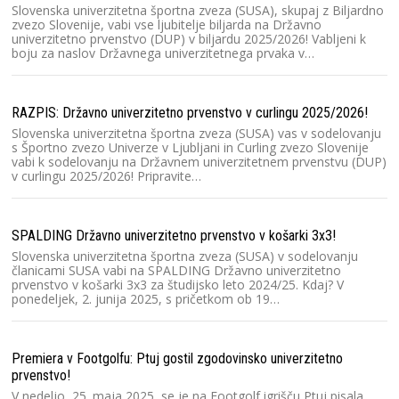
Slovenska univerzitetna športna zveza (SUSA), skupaj z Biljardno
DU
zvezo Slovenije, vabi vse ljubitelje biljarda na Državno
univerzitetno prvenstvo (DUP) v biljardu 2025/2026! Vabljeni k
Dr
boju za naslov Državnega univerzitetnega prvaka v…
le
Tr
u
RAZPIS: Državno univerzitetno prvenstvo v curlingu 2025/2026!
Slovenska univerzitetna športna zveza (SUSA) vas v sodelovanju
Ra
s Športno zvezo Univerze v Ljubljani in Curling zvezo Slovenije
vabi k sodelovanju na Državnem univerzitetnem prvenstvu (DUP)
Sl
v curlingu 2025/2026! Pripravite…
Sl
Dr
2
SPALDING Državno univerzitetno prvenstvo v košarki 3x3!
Slovenska univerzitetna športna zveza (SUSA) v sodelovanju
Na
članicami SUSA vabi na SPALDING Državno univerzitetno
prvenstvo v košarki 3x3 za študijsko leto 2024/25. Kdaj? V
Na
ponedeljek, 2. junija 2025, s pričetkom ob 19…
št
Dr
na
Premiera v Footgolfu: Ptuj gostil zgodovinsko univerzitetno
prvenstvo!
Ma
V nedeljo, 25. maja 2025, se je na Footgolf igrišču Ptuj pisala