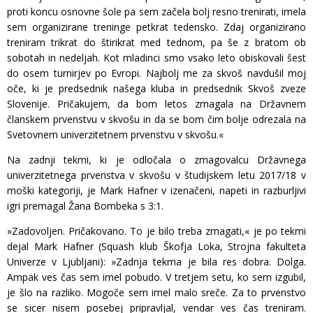
proti koncu osnovne šole pa sem začela bolj resno trenirati, imela
sem organizirane treninge petkrat tedensko. Zdaj organizirano
treniram trikrat do štirikrat med tednom, pa še z bratom ob
sobotah in nedeljah. Kot mladinci smo vsako leto obiskovali šest
do osem turnirjev po Evropi. Najbolj me za skvoš navdušil moj
oče, ki je predsednik našega kluba in predsednik Skvoš zveze
Slovenije. Pričakujem, da bom letos zmagala na Državnem
članskem prvenstvu v skvošu in da se bom čim bolje odrezala na
Svetovnem univerzitetnem prvenstvu v skvošu.«
Na zadnji tekmi, ki je odločala o zmagovalcu Državnega
univerzitetnega prvenstva v skvošu v študijskem letu 2017/18 v
moški kategoriji, je Mark Hafner v izenačeni, napeti in razburljivi
igri premagal Žana Bombeka s 3:1.
»Zadovoljen. Pričakovano. To je bilo treba zmagati,« je po tekmi
dejal Mark Hafner (Squash klub Škofja Loka, Strojna fakulteta
Univerze v Ljubljani): »Zadnja tekma je bila res dobra. Dolga.
Ampak ves čas sem imel pobudo. V tretjem setu, ko sem izgubil,
je šlo na razliko. Mogoče sem imel malo sreče. Za to prvenstvo
se sicer nisem posebej pripravljal, vendar ves čas treniram.