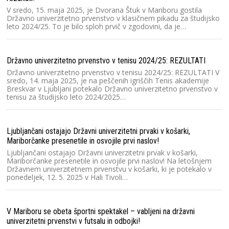
V
V sredo, 15. maja 2025, je Dvorana Štuk v Mariboru gostila
p
Državno univerzitetno prvenstvo v klasičnem pikadu za študijsko
št
leto 2024/25. To je bilo sploh prvič v zgodovini, da je…
un
Državno univerzitetno prvenstvo v tenisu 2024/25: REZULTATI
Ra
Državno univerzitetno prvenstvo v tenisu 2024/25: REZULTATI V
Sl
sredo, 14. maja 2025, je na peščenih igriščih Tenis akademije
Sl
Breskvar v Ljubljani potekalo Državno univerzitetno prvenstvo v
dv
tenisu za študijsko leto 2024/2025…
cu
Ljubljančani ostajajo Državni univerzitetni prvaki v košarki,
Ra
Mariborčanke presenetile in osvojile prvi naslov!
2
Ljubljančani ostajajo Državni univerzitetni prvak v košarki,
V 
Mariborčanke presenetile in osvojile prvi naslov! Na letošnjem
un
Državnem univerzitetnem prvenstvu v košarki, ki je potekalo v
kv
ponedeljek, 12. 5. 2025 v Hali Tivoli…
O
V Mariboru se obeta športni spektakel – vabljeni na državni
Lj
univerzitetni prvenstvi v futsalu in odbojki!
3 