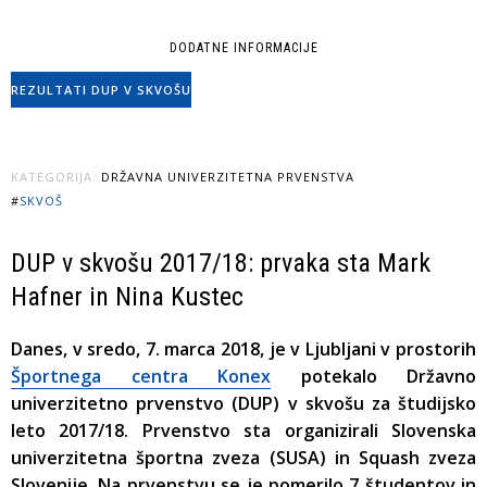
DODATNE INFORMACIJE
REZULTATI DUP V SKVOŠU
KATEGORIJA:
DRŽAVNA UNIVERZITETNA PRVENSTVA
#
SKVOŠ
DUP v skvošu 2017/18: prvaka sta Mark
Hafner in Nina Kustec
Danes, v sredo, 7. marca 2018, je v Ljubljani v prostorih
Športnega centra Konex
potekalo Državno
univerzitetno prvenstvo (DUP) v skvošu za študijsko
leto 2017/18. Prvenstvo sta organizirali Slovenska
univerzitetna športna zveza (SUSA) in Squash zveza
Slovenije. Na prvenstvu se je pomerilo 7 študentov in