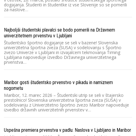
Sl
dogajanja. Študenti in študentke iz vse Slovenije so se pomerili
zv
za naslove…
Dr
20
Najboljši študentski plavalci se bodo pomerili na Državnem
Ra
univerzitetnem prvenstvu v Ljubljani
V 
Študentsko športno dogajanje se seli v bazene! Slovenska
un
univerzitetna športna zveza (SUSA) v sodelovanju s Športno
zvezo Univerze v Ljubljani in izvajalcem tekmovanja Timing
Ljubljana napoveduje izvedbo Državnega univerzitetnega
prvenstva…
Ra
2
Dv
Maribor gosti študentsko prvenstvo v pikadu in namiznem
2
nogometu
te
Maribor, 12. marec 2026 – Študentski utrip se seli v štajersko
prestolnico! Slovenska univerzitetna športna zveza (SUSA) v
sodelovanju z Univerzitetno športno zvezo Maribor napoveduje
izvedbo državnih univerzitetnih prvenstev v…
Kl
pr
Sl
Sl
Uspešna premiera prvenstva v padlu: Naslova v Ljubljano in Maribor
un