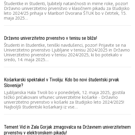
r
Študentke in študenti, ljubitelji natančnosti in mirne roke, pozor!
Sl
Državno univerzitetno prvenstvo v klasičnem pikadu za študijsko
Š
leto 2024/25 prihaja v Maribor! Dvorana ŠTUK bo v četrtek, 15.
žr
maja 2025…
ro
Državno univerzitetno prvenstvo v tenisu se bliža!
Ok
Študenti in študentke, teniški navdušenci, pozor! Prijavite se na
Sl
Univerzitetno prvenstvo Ljubljane v tenisu 2024/2025 in Državno
Te
Univerzitetno prvenstvo v tenisu 2024/2025, ki bo potekalo v
pr
sredo, 14. maja 2025…
le
Košarkarski spektakel v Tivoliju: Kdo bo novi študentski prvak
Pa
Slovenije?
na
Ljubljanska Hala Tivoli bo v ponedeljek, 12. maja 2025, gostila
Na
težko pričakovani vrhunec univerzitetne košarke - Državno
če
univerzitetno prvenstvo v košarki za študijsko leto 2024/2025!
od
Najboljši študentski košarkarji iz vse…
Do
Tement Vid in Zala Gorjak zmagovalca na Državnem univerzitetnem
prvenstvu v elektronskem pikadu!
Sl