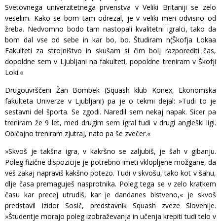
Svetovnega univerzitetnega prvenstva v Veliki Britaniji se zelo
veselim. Kako se bom tam odrezal, je v veliki meri odvisno od
žreba. Nedvomno bodo tam nastopali kvalitetni igralci, tako da
bom dal vse od sebe in kar bo, bo. Študiram n(Škofja Lokaa
Fakulteti za strojništvo in skušam si čim bolj razporediti čas,
dopoldne sem v Ljubljani na fakulteti, popoldne treniram v Škofji
Loki.«
Drugouvrščeni Žan Bombek (Squash klub Konex, Ekonomska
fakulteta Univerze v Ljubljani) pa je o tekmi dejal: »Tudi to je
sestavni del športa. Se zgodi. Naredil sem nekaj napak. Sicer pa
treniram že 9 let, med drugim sem igral tudi v drugi angleški ligi.
Običajno treniram zjutraj, nato pa še zvečer.«
»Skvoš je takšna igra, v kakršno se zaljubiš, je šah v gibanju.
Poleg fizične dispozicije je potrebno imeti vklopljene možgane, da
veš zakaj napraviš kakšno potezo. Tudi v skvošu, tako kot v šahu,
dlje časa premaguješ nasprotnika. Poleg tega se v zelo kratkem
času kar precej utrudiš, kar je dandanes bistveno,« je skvoš
predstavil Izidor Sosič, predstavnik Squash zveze Slovenije.
»Študentje morajo poleg izobraževanja in učenja krepiti tudi telo v