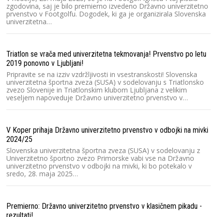
la
zgodovina, saj je bilo premierno izvedeno Državno univerzitetno
prvenstvo v Footgolfu. Dogodek, ki ga je organizirala Slovenska
V
univerzitetna…
un
ga
k
Triatlon se vrača med univerzitetna tekmovanja! Prvenstvo po letu
2019 ponovno v Ljubljani!
Au
Pripravite se na izziv vzdržljivosti in vsestranskosti! Slovenska
dr
univerzitetna športna zveza (SUSA) v sodelovanju s Triatlonsko
zvezo Slovenije in Triatlonskim klubom Ljubljana z velikim
V
veseljem napoveduje Državno univerzitetno prvenstvo v…
un
st
Cu
V Koper prihaja Državno univerzitetno prvenstvo v odbojki na mivki
2024/25
SU
Slovenska univerzitetna športna zveza (SUSA) v sodelovanju z
Univerzitetno športno zvezo Primorske vabi vse na Državno
Za
univerzitetno prvenstvo v odbojki na mivki, ki bo potekalo v
20
sredo, 28. maja 2025…
or
(
Premierno: Državno univerzitetno prvenstvo v klasičnem pikadu -
Ra
rezultati!