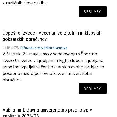
z različnih slovenskih...
BERI VEČ
Uspešno izveden večer univerzitetnih in klubskih
boksarskih obračunov
27.05.2026,
Državna univerzitetna prvenstva
V četrtek, 21. maja, smo v sodelovanju s Športno
zvezo Univerze v Ljubljani in Fight clubom Ljubljana
uspešno izpeljali večer boksarskih dvobojev, kjer so
posebno mesto ponovno zavzeli univerzitetni
obračuni...
BERI VEČ
Vabilo na Državno univerzitetno prvenstvo v
sabljanju 2025/26