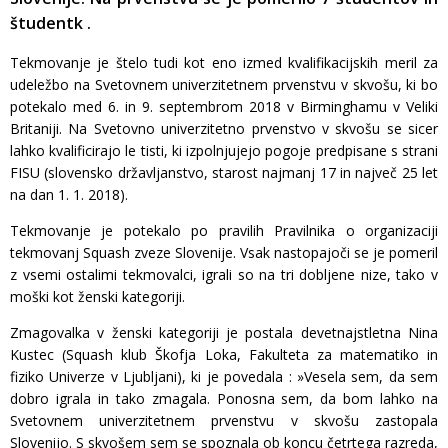
študentk .
Tekmovanje je štelo tudi kot eno izmed kvalifikacijskih meril za
udeležbo na Svetovnem univerzitetnem prvenstvu v skvošu, ki bo
potekalo med 6. in 9. septembrom 2018 v Birminghamu v Veliki
Britaniji. Na Svetovno univerzitetno prvenstvo v skvošu se sicer
lahko kvalificirajo le tisti, ki izpolnjujejo pogoje predpisane s strani
FISU (slovensko državljanstvo, starost najmanj 17 in največ 25 let
na dan 1. 1. 2018).
Tekmovanje je potekalo po pravilih Pravilnika o organizaciji
tekmovanj Squash zveze Slovenije. Vsak nastopajoči se je pomeril
z vsemi ostalimi tekmovalci, igrali so na tri dobljene nize, tako v
moški kot ženski kategoriji.
Zmagovalka v ženski kategoriji je postala devetnajstletna Nina
Kustec (Squash klub Škofja Loka, Fakulteta za matematiko in
fiziko Univerze v Ljubljani), ki je povedala : »Vesela sem, da sem
dobro igrala in tako zmagala. Ponosna sem, da bom lahko na
Svetovnem univerzitetnem prvenstvu v skvošu zastopala
Slovenijo. S skvošem sem se spoznala ob koncu četrtega razreda,