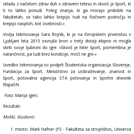
skladu z načelom zdrav duh v zdravem telesu in skvoš je šport, ki
ti to lahko ponudi. Poleg znanja, ki ga morajo pridobiti na
fakultetah, se tako lahko krepijo tudi na fizičnem področju in
krepijo nasploh, kot osebnosti.«
Vodja tekmovanja Sara Rojnik, ki je na Evropskem prvenstvu v
Ljubljani leta 2015 osvojila bron v tretji diviziji ekipno ni mogla
skriti svoje ljubezni do igre: »Skvoš je hiter šport, pomembna je
natančnost, pa tudi brez kondicije, moči ne gre.«
Izvedbo tekmovanja so podprli Študentska organizacija Slovenije,
Fundacija za šport, Ministrstvo za izobraževanje, znanost in
šport, potovalna agencija STA potovanja in športni dnevnik
EkipaSN.
Foto:
Marija Igerc
Rezultati:
Moški, študenti:
mesto: Mark Hafner (FS - Fakulteta za strojništvo, Univerza