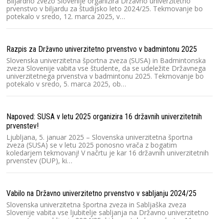
pr
Biljardno zvezo Slovenije organizira Državno univerzitetno
prvenstvo v biljardu za študijsko leto 2024/25. Tekmovanje bo
potekalo v sredo, 12. marca 2025, v…
Ra
Sl
Razpis za Državno univerzitetno prvenstvo v badmintonu 2025
20
2
Slovenska univerzitetna športna zveza (SUSA) in Badmintonska
zveza Slovenije vabita vse študente, da se udeležite Državnega
univerzitetnega prvenstva v badmintonu 2025. Tekmovanje bo
potekalo v sredo, 5. marca 2025, ob…
Ra
Po
č
Napoved: SUSA v letu 2025 organizira 16 državnih univerzitetnih
u
prvenstev!
or
Ljubljana, 5. januar 2025 – Slovenska univerzitetna športna
zveza (SUSA) se v letu 2025 ponosno vrača z bogatim
koledarjem tekmovanj! V načrtu je kar 16 državnih univerzitetnih
Ra
prvenstev (DUP), ki…
2
Pr
Sl
Vabilo na Državno univerzitetno prvenstvo v sabljanju 2024/25
ro
u
Slovenska univerzitetna športna zveza in Sabljaška zveza
Slovenije vabita vse ljubitelje sabljanja na Državno univerzitetno