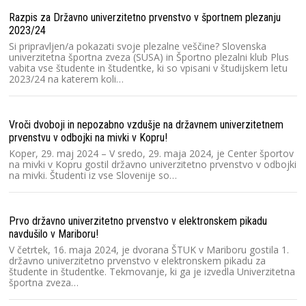
Vi
Razpis za Državno univerzitetno prvenstvo v športnem plezanju
Un
2023/24
pr
or
Si pripravljen/a pokazati svoje plezalne veščine? Slovenska
zv
univerzitetna športna zveza (SUSA) in Športno plezalni klub Plus
vabita vse študente in študentke, ki so vpisani v študijskem letu
2023/24 na katerem koli…
Ra
Un
Vroči dvoboji in nepozabno vzdušje na državnem univerzitetnem
Lj
pr
prvenstvu v odbojki na mivki v Kopru!
un
Koper, 29. maj 2024 – V sredo, 29. maja 2024, je Center športov
na mivki v Kopru gostil državno univerzitetno prvenstvo v odbojki
na mivki. Študenti iz vse Slovenije so…
Ra
2
Prvo državno univerzitetno prvenstvo v elektronskem pikadu
Sl
s
navdušilo v Mariboru!
pr
V četrtek, 16. maja 2024, je dvorana ŠTUK v Mariboru gostila 1.
n
državno univerzitetno prvenstvo v elektronskem pikadu za
študente in študentke. Tekmovanje, ki ga je izvedla Univerzitetna
športna zveza…
Gr