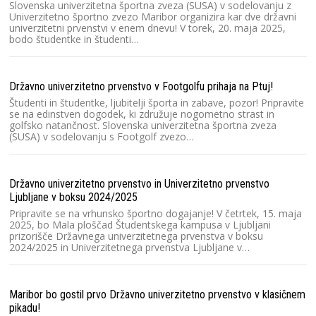
Slovenska univerzitetna športna zveza (SUSA) v sodelovanju z
Lj
Univerzitetno športno zvezo Maribor organizira kar dve državni
ka
univerzitetni prvenstvi v enem dnevu! V torek, 20. maja 2025,
kv
bodo študentke in študenti…
S
Državno univerzitetno prvenstvo v Footgolfu prihaja na Ptuj!
Ra
Študenti in študentke, ljubitelji športa in zabave, pozor! Pripravite
2
se na edinstven dogodek, ki združuje nogometno strast in
golfsko natančnost. Slovenska univerzitetna športna zveza
Sl
(SUSA) v sodelovanju s Footgolf zvezo…
pr
na
E
Državno univerzitetno prvenstvo in Univerzitetno prvenstvo
Ljubljane v boksu 2024/2025
Un
Pripravite se na vrhunsko športno dogajanje! V četrtek, 15. maja
S
2025, bo Mala ploščad Študentskega kampusa v Ljubljani
pr
prizorišče Državnega univerzitetnega prvenstva v boksu
so
2024/2025 in Univerzitetnega prvenstva Ljubljane v…
ro
Maribor bo gostil prvo Državno univerzitetno prvenstvo v klasičnem
SU
pikadu!