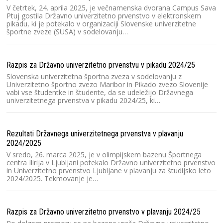
n
V četrtek, 24. aprila 2025, je večnamenska dvorana Campus Sava
un
Ptuj gostila Državno univerzitetno prvenstvo v elektronskem
pikadu, ki je potekalo v organizaciji Slovenske univerzitetne
športne zveze (SUSA) v sodelovanju…
Mi
Na
Razpis za Državno univerzitetno prvenstvu v pikadu 2024/25
1
pr
Slovenska univerzitetna športna zveza v sodelovanju z
šp
Univerzitetno športno zvezo Maribor in Pikado zvezo Slovenije
vabi vse študentke in študente, da se udeležijo Državnega
univerzitetnega prvenstva v pikadu 2024/25, ki…
Pi
iz
Rezultati Državnega univerzitetnega prvenstva v plavanju
Na
2024/2025
ži
or
V sredo, 26. marca 2025, je v olimpijskem bazenu Športnega
u
centra Ilirija v Ljubljani potekalo Državno univerzitetno prvenstvo
in Univerzitetno prvenstvo Ljubljane v plavanju za študijsko leto
2024/2025. Tekmovanje je…
Ra
V 
Razpis za Državno univerzitetno prvenstvo v plavanju 2024/25
bo
pr