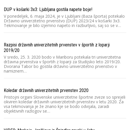
Sl
Sl
DUP v košarki 3x3: Ljubljana gostila napete boje!
un
V ponedeljek, 6. maja 2024, je v Ljubljani (Baza športa) potekalo
si
Državno univerzitetno prvenstvo (DUP) 2023/24 v košarki 3x3.
Tekmovanje je bilo izjemno napeto in razburljivo, saj so se v…
Mu
Un
Razpisi državnih univerzitetnih prvenstev v športih z loparji
za
2019/20
iz
V sredo, 25. 3. 2020 bodo v Mariboru potekala tri univerzitetna
di
državna prvenstva v športih z loparji za študijsko leto 2019/20.
p
Dvorana Tabor bo gostila državno univerzitetno prvenstvo v
namiznem…
V 
Šp
Koledar državnih univerzitetnih prvenstev 2020
šp
Pristojni organi Slovenske univerzitetne športne zveze so sprejeli
pr
okviren koledar državnih univerzitetnih prvenstev v letu 2020. Za
na
vsa tekmovanja je že znano kje se bodo odvijala, zaradi
objektivnih razlogov se…
Čl
V 