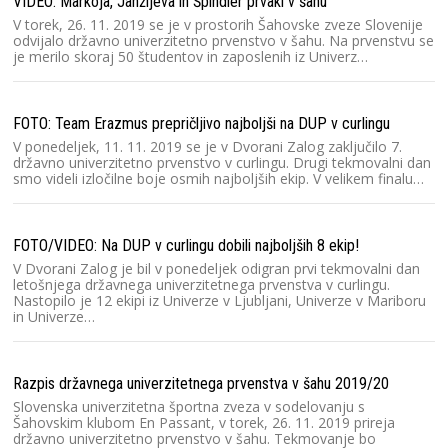
VIDEO: Markoja, Janžljeva in Špindler prvaki v šahu
lj
V torek, 26. 11. 2019 se je v prostorih Šahovske zveze Slovenije
un
odvijalo državno univerzitetno prvenstvo v šahu. Na prvenstvu se
di
je merilo skoraj 50 študentov in zaposlenih iz Univerz…
Zi
FOTO: Team Erazmus prepričljivo najboljši na DUP v curlingu
V ponedeljek, 11. 11. 2019 se je v Dvorani Zalog zaključilo 7.
državno univerzitetno prvenstvo v curlingu. Drugi tekmovalni dan
smo videli izločilne boje osmih najboljših ekip. V velikem finalu…
Dr
FOTO/VIDEO: Na DUP v curlingu dobili najboljših 8 ekip!
V Dvorani Zalog je bil v ponedeljek odigran prvi tekmovalni dan
letošnjega državnega univerzitetnega prvenstva v curlingu.
Nastopilo je 12 ekipi iz Univerze v Ljubljani, Univerze v Mariboru
in Univerze…
Dr
Razpis državnega univerzitetnega prvenstva v šahu 2019/20
Slovenska univerzitetna športna zveza v sodelovanju s
Šahovskim klubom En Passant, v torek, 26. 11. 2019 prireja
državno univerzitetno prvenstvo v šahu. Tekmovanje bo