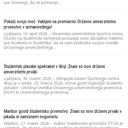
vse Slovenije, da se pomerijo…
Ra
V
Dr
20
Pokaži svojo moč: Vabljeni na premierno Državno univerzitetno
šp
prvenstvo v armwrestlingu!
Ljubljana, 10. april 2026 – Slovenska univerzitetna športna zveza
(SUSA) na študentski zemljevid postavlja novo disciplino! Vabimo
Ra
vse študente in študentke, da se nam pridružite na prvi izvedbi
Državnega univerzitetnega…
Sl
zv
D
Študentski plavalni spektakel v Iliriji: Znani so novi državni
univerzitetni prvaki
Ra
Ljubljana, 30. marec 2026 – Olimpijski bazen Športnega centra
Ilirija je v sredo, 25. marca 2026, znova gostil najboljše študente
Sl
plavalce. Letošnja izvedba Državnega univerzitetnega prvenstva
Sl
(DUP) in Univerzitetnega prvenstva…
20
s
Maribor gostil študentsko prvenstvo: Znani so novi državni prvaki v
Ra
pikadu in namiznem nogometu
2
Maribor, 27. marec 2026 – Kultno mariborsko prizorišče ŠTUK je
v četrtek, 26. marca, postalo središče študentskega športnega