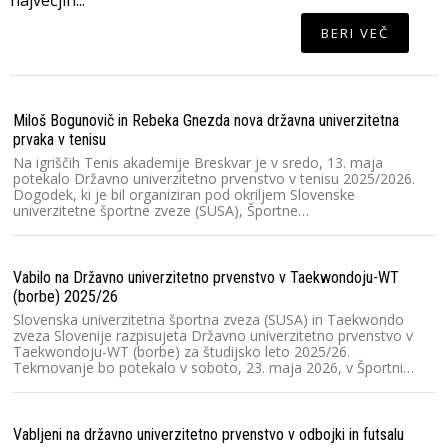
največjih...
BERI VEČ
Miloš Bogunovič in Rebeka Gnezda nova državna univerzitetna
Lj
prvaka v tenisu
V 
un
Na igriščih Tenis akademije Breskvar je v sredo, 13. maja
v 
potekalo Državno univerzitetno prvenstvo v tenisu 2025/2026.
N
Dogodek, ki je bil organiziran pod okriljem Slovenske
univerzitetne športne zveze (SUSA), Športne…
V 
Vabilo na Državno univerzitetno prvenstvo v Taekwondoju-WT
V 
(borbe) 2025/26
Lj
un
Slovenska univerzitetna športna zveza (SUSA) in Taekwondo
kv
zveza Slovenije razpisujeta Državno univerzitetno prvenstvo v
Taekwondoju-WT (borbe) za študijsko leto 2025/26.
Tekmovanje bo potekalo v soboto, 23. maja 2026, v Športni…
V 
V 
Vabljeni na državno univerzitetno prvenstvo v odbojki in futsalu
zv