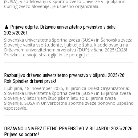
(SUSA), v sodelovanju s Športno zvezo Univerze v Ljubljani in
Curling zvezo Slovenije, je uspešno organizirala…
DU
Da
Š
♟️ Prijave odprte: Državno univerzitetno prvenstvo v šahu
pr
2025/2026!
st
Slovenska univerzitetna športna zveza (SUSA) in Šahovska zveza
Slovenije vabita vse študente, ljubitelje šaha, k sodelovanju na
Državnem univerzitetnem prvenstvu (DUP) v šahu 2025/2026!
Preizkusite svoje strategije in se potegujte…
Ra
Ko
20
št
Razburljivo državno univerzitetno prvenstvo v biljardu 2025/26:
u
Rok Spindler državni prvak!
Ljubljana, 18. november 2025, Biljardnica Direkt Organizatorja:
Slovenska univerzitetna športna zveza (SUSA) in Biljardna zveza
Ra
Slovenije V letošnjem študijskem letu so Biljardna zveza
Slovenije, SUSA in Univerzitetne športne zveze ponovno uspešno
l
vzpostavile…
Sl
Sl
Dr
2
DRŽAVNO UNIVERZITETNO PRVENSTVO V BILJARDU 2025/2026:
Prijave so odprte!