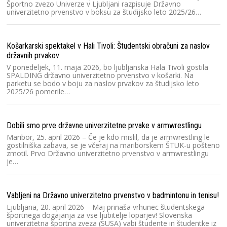
Športno zvezo Univerze v Ljubljani razpisuje Državno
univerzitetno prvenstvo v boksu za študijsko leto 2025/26…
Hv
V 
Košarkarski spektakel v Hali Tivoli: Študentski obračuni za naslov
Dr
državnih prvakov
20
Pr
V ponedeljek, 11. maja 2026, bo ljubljanska Hala Tivoli gostila
SPALDING državno univerzitetno prvenstvo v košarki. Na
parketu se bodo v boju za naslov prvakov za študijsko leto
2025/26 pomerile…
Ra
Šp
če
Dobili smo prve državne univerzitetne prvake v armwrestlingu
fu
š
Maribor, 25. april 2026 – Če je kdo mislil, da je armwrestling le
gostilniška zabava, se je včeraj na mariborskem ŠTUK-u pošteno
zmotil. Prvo Državno univerzitetno prvenstvo v armwrestlingu
je…
Ra
Sl
20
Vabljeni na Državno univerzitetno prvenstvo v badmintonu in tenisu!
o
Ljubljana, 20. april 2026 – Maj prinaša vrhunec študentskega
športnega dogajanja za vse ljubitelje loparjev! Slovenska
univerzitetna športna zveza (SUSA) vabi študente in študentke iz