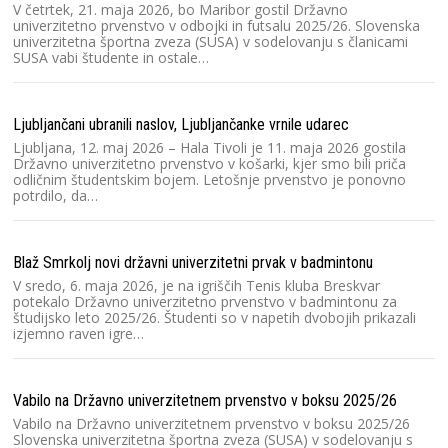
D
V četrtek, 21. maja 2026, bo Maribor gostil Državno
univerzitetno prvenstvo v odbojki in futsalu 2025/26. Slovenska
univerzitetna športna zveza (SUSA) v sodelovanju s članicami
SUSA vabi študente in ostale…
Ve
P
V 
Ljubljančani ubranili naslov, Ljubljančanke vrnile udarec
Dr
2
Ljubljana, 12. maj 2026 – Hala Tivoli je 11. maja 2026 gostila
Državno univerzitetno prvenstvo v košarki, kjer smo bili priča
odličnim študentskim bojem. Letošnje prvenstvo je ponovno
potrdilo, da…
Ra
čo
V 
Blaž Smrkolj novi državni univerzitetni prvak v badmintonu
Dr
V sredo, 6. maja 2026, je na igriščih Tenis kluba Breskvar
2
potekalo Državno univerzitetno prvenstvo v badmintonu za
T
študijsko leto 2025/26. Študenti so v napetih dvobojih prikazali
izjemno raven igre…
Na
V
Vabilo na Državno univerzitetnem prvenstvo v boksu 2025/26
un
Vabilo na Državno univerzitetnem prvenstvo v boksu 2025/26
U
Slovenska univerzitetna športna zveza (SUSA) v sodelovanju s
v