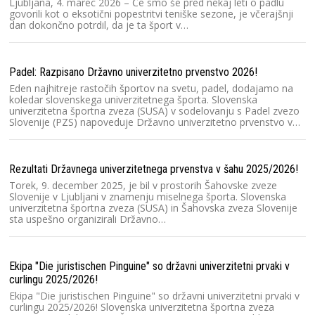
Ljubljana, 4. marec 2026 – Če smo še pred nekaj leti o padlu
T
govorili kot o eksotični popestritvi teniške sezone, je včerajšnji
dan dokončno potrdil, da je ta šport v…
Ra
2
Padel: Razpisano Državno univerzitetno prvenstvo 2026!
D
Eden najhitreje rastočih športov na svetu, padel, dodajamo na
če
koledar slovenskega univerzitetnega športa. Slovenska
b
univerzitetna športna zveza (SUSA) v sodelovanju s Padel zvezo
Slovenije (PZS) napoveduje Državno univerzitetno prvenstvo v…
Kr
Ko
Rezultati Državnega univerzitetnega prvenstva v šahu 2025/2026!
20
Torek, 9. december 2025, je bil v prostorih Šahovske zveze
št
Slovenije v Ljubljani v znamenju miselnega športa. Slovenska
u
univerzitetna športna zveza (SUSA) in Šahovska zveza Slovenije
sta uspešno organizirali Državno…
Ra
Sl
Ekipa "Die juristischen Pinguine" so državni univerzitetni prvaki v
Sl
curlingu 2025/2026!
un
Ekipa "Die juristischen Pinguine" so državni univerzitetni prvaki v
T
curlingu 2025/2026! Slovenska univerzitetna športna zveza