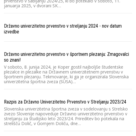
prvenstvo v sabljanju 2024/25, ki bo potekalo v soboto, 11.
januarja 2025, v dvorani SK…
St
St
Dr
Državno univerzitetno prvenstvo v streljanju 2024 - nov datum
le
izvedbe
m
Ra
Državno univerzitetno prvenstvo v športnem plezanju: Zmagovalci
so znani!
Sl
(S
V soboto, 8. junija 2024, je Koper gostil najboljše študentske
pr
plezalce in plezalke na Državnem univerzitetnem prvenstvu v
športnem plezanju. Tekmovanje, ki ga je organizirala Slovenska
univerzitetna športna zveza (SUSA)…
Me
Ar
Razpis za Državno Univerzitetno Prvenstvo v Streljanju 2023/24
Sl
Lj
Slovenska univerzitetna športna zveza v sodelovanju s Strelsko
Št
zvezo Slovenije napoveduje Državno univerzitetno prvenstvo v
un
streljanju za študijsko leto 2023/24. Prireditev bo potekala na
strelišču Dolič, v Gornjem Doliču, dne…