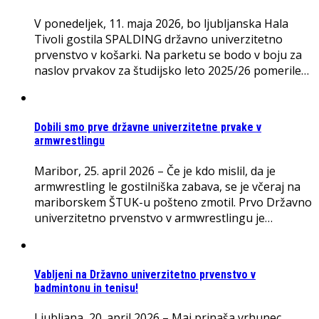
V ponedeljek, 11. maja 2026, bo ljubljanska Hala
Tivoli gostila SPALDING državno univerzitetno
prvenstvo v košarki. Na parketu se bodo v boju za
naslov prvakov za študijsko leto 2025/26 pomerile…
Dobili smo prve državne univerzitetne prvake v
armwrestlingu
Maribor, 25. april 2026 – Če je kdo mislil, da je
armwrestling le gostilniška zabava, se je včeraj na
mariborskem ŠTUK-u pošteno zmotil. Prvo Državno
univerzitetno prvenstvo v armwrestlingu je…
Vabljeni na Državno univerzitetno prvenstvo v
badmintonu in tenisu!
Ljubljana, 20. april 2026 – Maj prinaša vrhunec