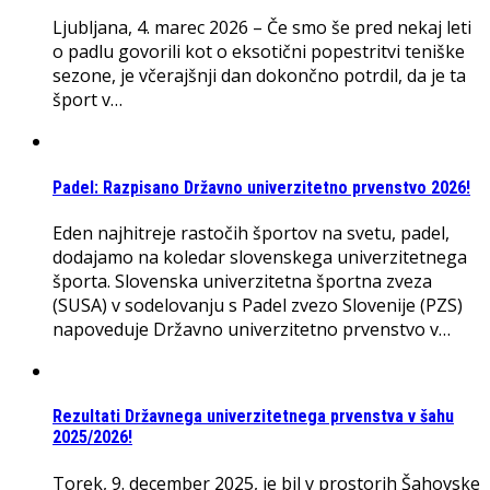
Ljubljana, 4. marec 2026 – Če smo še pred nekaj leti
o padlu govorili kot o eksotični popestritvi teniške
sezone, je včerajšnji dan dokončno potrdil, da je ta
šport v…
Padel: Razpisano Državno univerzitetno prvenstvo 2026!
Eden najhitreje rastočih športov na svetu, padel,
dodajamo na koledar slovenskega univerzitetnega
športa. Slovenska univerzitetna športna zveza
(SUSA) v sodelovanju s Padel zvezo Slovenije (PZS)
napoveduje Državno univerzitetno prvenstvo v…
Rezultati Državnega univerzitetnega prvenstva v šahu
2025/2026!
Torek, 9. december 2025, je bil v prostorih Šahovske