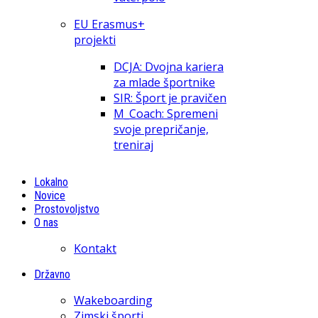
EU Erasmus+
projekti
DCJA: Dvojna kariera
za mlade športnike
SIR: Šport je pravičen
M_Coach: Spremeni
svoje prepričanje,
treniraj
Lokalno
Novice
Prostovoljstvo
O nas
Kontakt
Državno
Wakeboarding
Zimski športi