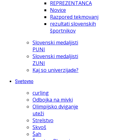
REPREZENTANCA
Novice
Razpored tekmovanj
rezultati slovenskih
športnikov
Slovenski medaljisti
PUNI
Slovenski medaljisti
ZUNI
Kaj so univerzijade?
Svetovno
curling
Odbojka na mivki
Olimpijsko dviganje
uteži
Strelstvo
Skvoš
Šah