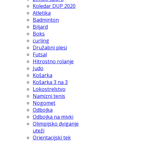
Koledar DUP 2020
Atletika
Badminton
Biljard
Boks
curling
Družabni plesi
Futsal
Hitrostno rolanje
Judo
Košarka
Košarka 3 na 3
Lokostrelstvo
Namizni tenis
Nogomet
Odbojka
Odbojka na mivki
Olimpijsko dviganje
uteži
Orientacijski tek