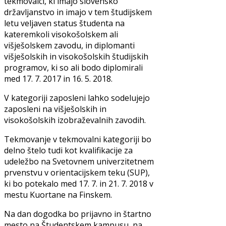
tekmovalci, ki imajo slovensko
državljanstvo in imajo v tem študijskem
letu veljaven status študenta na
kateremkoli visokošolskem ali
višješolskem zavodu, in diplomanti
višješolskih in visokošolskih študijskih
programov, ki so ali bodo diplomirali
med 17. 7. 2017 in 16. 5. 2018.
V kategoriji zaposleni lahko sodelujejo
zaposleni na višješolskih in
visokošolskih izobraževalnih zavodih.
Tekmovanje v tekmovalni kategoriji bo
delno štelo tudi kot kvalifikacije za
udeležbo na Svetovnem univerzitetnem
prvenstvu v orientacijskem teku (SUP),
ki bo potekalo med 17. 7. in 21. 7. 2018 v
mestu Kuortane na Finskem.
Na dan dogodka bo prijavno in štartno
mesto na Študentskem kampusu, na