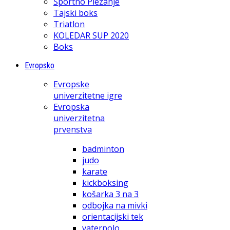
Športno Plezanje
Tajski boks
Triatlon
KOLEDAR SUP 2020
Boks
Evropsko
Evropske
univerzitetne igre
Evropska
univerzitetna
prvenstva
badminton
judo
karate
kickboksing
košarka 3 na 3
odbojka na mivki
orientacijski tek
vaterpolo