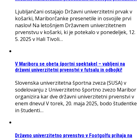
Ljubljančani ostajajo Državni univerzitetni prvak v
košarki, Mariborčanke presenetile in osvojile prvi
naslov! Na letošnjem Državnem univerzitetnem
prvenstvu v košarki, ki je potekalo v ponedeljek, 12.
5. 2025 v Hali Tivoli…
V Mariboru se obeta športni spektakel – vabljeni na
državni univerzitetni prvenstvi v futsalu in odbojki!
Slovenska univerzitetna športna zveza (SUSA) v
sodelovanju z Univerzitetno športno zvezo Maribor
organizira kar dve državni univerzitetni prvenstvi v
enem dnevu! V torek, 20. maja 2025, bodo študentke
in študenti…
Državno univerzitetno prvenstvo v Footgolfu prihaja na