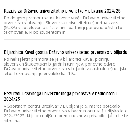
Ra
V 
Razpis za Državno univerzitetno prvenstvo v plavanju 2024/25
bo
pr
Po dolgem premoru se na bazene vrača Državno univerzitetno
k
prvenstvo v plavanju! Slovenska univerzitetna športna zveza
(SUSA) v sodelovanju s številnimi partnerji ponovno oživlja to
tekmovanje, ki bo študentom in…
V 
Sl
Biljardnica Kaval gostila Državno univerzitetno prvenstvo v biljardu
ro
Pr
Po nekaj letih premora se je v biljardnici Kaval, pionirju
h
slovenskih študentskih biljardnih turnirjev, ponovno odvilo
Državno univerzitetno prvenstvo v biljardu za aktualno študijsko
leto. Tekmovanje je privabilo kar 19…
Ra
2
Rezultati Državnega univerzitetnega prvenstva v badmintonu
Na
2024/25
Lj
pr
V Športnem centru Breskvar v Ljubljani je 5. marca potekalo
S
Državno univerzitetno prvenstvo v badmintonu za študijsko leto
2024/2025, ki je po daljšem premoru znova privabilo ljubitelje te
hitre in…
Ra