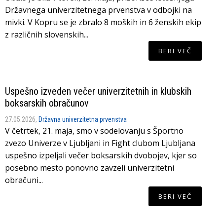
Državnega univerzitetnega prvenstva v odbojki na
mivki. V Kopru se je zbralo 8 moških in 6 ženskih ekip
z različnih slovenskih...
BERI VEČ
Uspešno izveden večer univerzitetnih in klubskih
boksarskih obračunov
27.05.2026,
Državna univerzitetna prvenstva
V četrtek, 21. maja, smo v sodelovanju s Športno
zvezo Univerze v Ljubljani in Fight clubom Ljubljana
uspešno izpeljali večer boksarskih dvobojev, kjer so
posebno mesto ponovno zavzeli univerzitetni
obračuni...
BERI VEČ