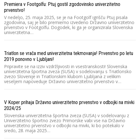
Premiera v Footgolfu: Ptuj gostil zgodovinsko univerzitetno
prvenstvo!
Ma
V nedeljo, 25. maja 2025, se je na Footgolf igrišču Ptuj pisala
la
zgodovina, saj je bilo premierno izvedeno Državno univerzitetno
prvenstvo v Footgolfu. Dogodek, ki ga je organizirala Slovenska
V
univerzitetna…
un
ga
k
Triatlon se vrača med univerzitetna tekmovanja! Prvenstvo po letu
2019 ponovno v Ljubljani!
Au
Pripravite se na izziv vzdržljivosti in vsestranskosti! Slovenska
dr
univerzitetna športna zveza (SUSA) v sodelovanju s Triatlonsko
zvezo Slovenije in Triatlonskim klubom Ljubljana z velikim
V
veseljem napoveduje Državno univerzitetno prvenstvo v…
un
st
Cu
V Koper prihaja Državno univerzitetno prvenstvo v odbojki na mivki
2024/25
SU
Slovenska univerzitetna športna zveza (SUSA) v sodelovanju z
Univerzitetno športno zvezo Primorske vabi vse na Državno
Za
univerzitetno prvenstvo v odbojki na mivki, ki bo potekalo v
20
sredo, 28. maja 2025…
or
(