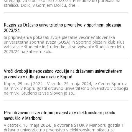
streljanju za študijsko leto 2023/24. Prireditev bo potekala na
strelišču Dolič, v Gornjem Doliču, dne…
Vi
Razpis za Državno univerzitetno prvenstvo v športnem plezanju
Un
2023/24
pr
or
Si pripravljen/a pokazati svoje plezalne veščine? Slovenska
zv
univerzitetna športna zveza (SUSA) in Športno plezalni klub Plus
vabita vse študente in študentke, ki so vpisani v študijskem letu
2023/24 na katerem koli…
Ra
Un
Vroči dvoboji in nepozabno vzdušje na državnem univerzitetnem
Lj
pr
prvenstvu v odbojki na mivki v Kopru!
un
Koper, 29. maj 2024 – V sredo, 29. maja 2024, je Center športov
na mivki v Kopru gostil državno univerzitetno prvenstvo v odbojki
na mivki. Študenti iz vse Slovenije so…
Ra
2
Prvo državno univerzitetno prvenstvo v elektronskem pikadu
Sl
s
navdušilo v Mariboru!
pr
V četrtek, 16. maja 2024, je dvorana ŠTUK v Mariboru gostila 1.
n
državno univerzitetno prvenstvo v elektronskem pikadu za