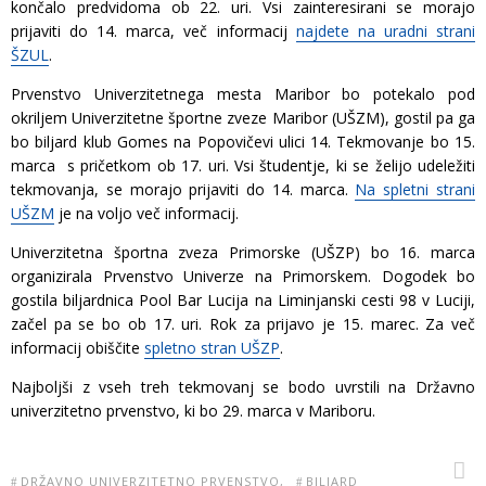
končalo predvidoma ob 22. uri. Vsi zainteresirani se morajo
prijaviti do 14. marca, več informacij
najdete na uradni strani
ŠZUL
.
Prvenstvo Univerzitetnega mesta Maribor bo potekalo pod
okriljem Univerzitetne športne zveze Maribor (UŠZM), gostil pa ga
bo biljard klub Gomes na Popovičevi ulici 14. Tekmovanje bo 15.
marca s pričetkom ob 17. uri. Vsi študentje, ki se želijo udeležiti
tekmovanja, se morajo prijaviti do 14. marca.
Na spletni strani
UŠZM
je na voljo več informacij.
Univerzitetna športna zveza Primorske (UŠZP) bo 16. marca
organizirala Prvenstvo Univerze na Primorskem. Dogodek bo
gostila biljardnica Pool Bar Lucija na Liminjanski cesti 98 v Luciji,
začel pa se bo ob 17. uri. Rok za prijavo je 15. marec. Za več
informacij obiščite
spletno stran UŠZP
.
Najboljši z vseh treh tekmovanj se bodo uvrstili na Državno
univerzitetno prvenstvo, ki bo 29. marca v Mariboru.
DRŽAVNO UNIVERZITETNO PRVENSTVO
BILJARD