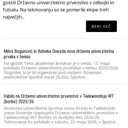
gostili Državno univerzitetno prvenstvo v odbojki in
futsalu. Na tekmovanju so se pomerile ekipe treh
največjih...
BERI VEČ
Miloš Bogunovič in Rebeka Gnezda nova državna univerzitetna
Lj
prvaka v tenisu
V 
un
Na igriščih Tenis akademije Breskvar je v sredo, 13. maja
v 
potekalo Državno univerzitetno prvenstvo v tenisu 2025/2026.
N
Dogodek, ki je bil organiziran pod okriljem Slovenske
univerzitetne športne zveze (SUSA), Športne…
V 
Vabilo na Državno univerzitetno prvenstvo v Taekwondoju-WT
V 
(borbe) 2025/26
Lj
un
Slovenska univerzitetna športna zveza (SUSA) in Taekwondo
kv
zveza Slovenije razpisujeta Državno univerzitetno prvenstvo v
Taekwondoju-WT (borbe) za študijsko leto 2025/26.
Tekmovanje bo potekalo v soboto, 23. maja 2026, v Športni…