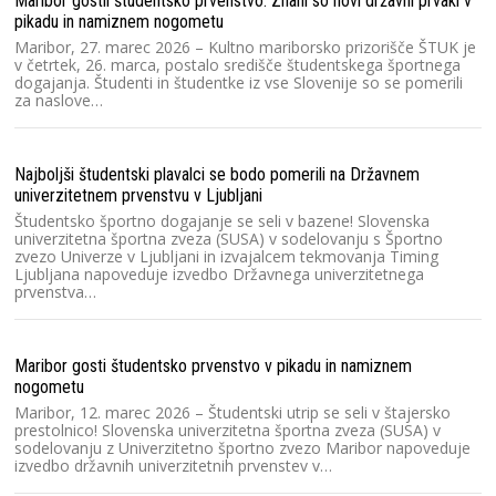
Maribor gostil študentsko prvenstvo: Znani so novi državni prvaki v
Ra
pikadu in namiznem nogometu
2
Maribor, 27. marec 2026 – Kultno mariborsko prizorišče ŠTUK je
v četrtek, 26. marca, postalo središče študentskega športnega
Sl
dogajanja. Študenti in študentke iz vse Slovenije so se pomerili
zv
za naslove…
Dr
20
Najboljši študentski plavalci se bodo pomerili na Državnem
Ra
univerzitetnem prvenstvu v Ljubljani
V 
Študentsko športno dogajanje se seli v bazene! Slovenska
un
univerzitetna športna zveza (SUSA) v sodelovanju s Športno
zvezo Univerze v Ljubljani in izvajalcem tekmovanja Timing
Ljubljana napoveduje izvedbo Državnega univerzitetnega
prvenstva…
Ra
2
Dv
Maribor gosti študentsko prvenstvo v pikadu in namiznem
2
nogometu
te
Maribor, 12. marec 2026 – Študentski utrip se seli v štajersko
prestolnico! Slovenska univerzitetna športna zveza (SUSA) v
sodelovanju z Univerzitetno športno zvezo Maribor napoveduje
izvedbo državnih univerzitetnih prvenstev v…
Kl
pr