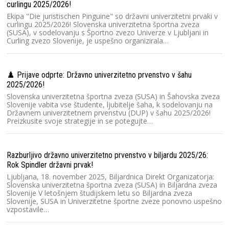
Sl
curlingu 2025/2026!
un
Ekipa "Die juristischen Pinguine" so državni univerzitetni prvaki v
T
curlingu 2025/2026! Slovenska univerzitetna športna zveza
(SUSA), v sodelovanju s Športno zvezo Univerze v Ljubljani in
Curling zvezo Slovenije, je uspešno organizirala…
DU
Da
Š
♟️ Prijave odprte: Državno univerzitetno prvenstvo v šahu
pr
2025/2026!
st
Slovenska univerzitetna športna zveza (SUSA) in Šahovska zveza
Slovenije vabita vse študente, ljubitelje šaha, k sodelovanju na
Državnem univerzitetnem prvenstvu (DUP) v šahu 2025/2026!
Preizkusite svoje strategije in se potegujte…
Ra
Ko
20
št
Razburljivo državno univerzitetno prvenstvo v biljardu 2025/26:
u
Rok Spindler državni prvak!
Ljubljana, 18. november 2025, Biljardnica Direkt Organizatorja:
Slovenska univerzitetna športna zveza (SUSA) in Biljardna zveza
Ra
Slovenije V letošnjem študijskem letu so Biljardna zveza
Slovenije, SUSA in Univerzitetne športne zveze ponovno uspešno
l
vzpostavile…
Sl
Sl