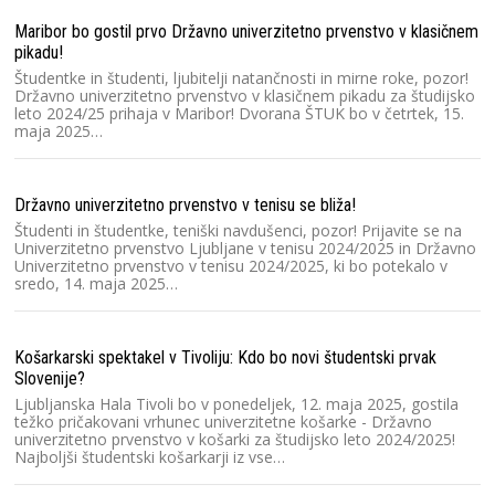
Maribor bo gostil prvo Državno univerzitetno prvenstvo v klasičnem
SU
pikadu!
r
Študentke in študenti, ljubitelji natančnosti in mirne roke, pozor!
Sl
Državno univerzitetno prvenstvo v klasičnem pikadu za študijsko
Š
leto 2024/25 prihaja v Maribor! Dvorana ŠTUK bo v četrtek, 15.
žr
maja 2025…
ro
Državno univerzitetno prvenstvo v tenisu se bliža!
Ok
Študenti in študentke, teniški navdušenci, pozor! Prijavite se na
Sl
Univerzitetno prvenstvo Ljubljane v tenisu 2024/2025 in Državno
Te
Univerzitetno prvenstvo v tenisu 2024/2025, ki bo potekalo v
pr
sredo, 14. maja 2025…
le
Košarkarski spektakel v Tivoliju: Kdo bo novi študentski prvak
Pa
Slovenije?
na
Ljubljanska Hala Tivoli bo v ponedeljek, 12. maja 2025, gostila
Na
težko pričakovani vrhunec univerzitetne košarke - Državno
če
univerzitetno prvenstvo v košarki za študijsko leto 2024/2025!
od
Najboljši študentski košarkarji iz vse…