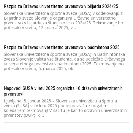
2
Razpis za Državno univerzitetno prvenstvo v biljardu 2024/25
S
l
Slovenska univerzitetna športna zveza (SUSA) v sodelovanju z
pr
Biljardno zvezo Slovenije organizira Državno univerzitetno
prvenstvo v biljardu za študijsko leto 2024/25. Tekmovanje bo
potekalo v sredo, 12. marca 2025, v…
Ra
Sl
Razpis za Državno univerzitetno prvenstvo v badmintonu 2025
20
2
Slovenska univerzitetna športna zveza (SUSA) in Badmintonska
zveza Slovenije vabita vse študente, da se udeležite Državnega
univerzitetnega prvenstva v badmintonu 2025. Tekmovanje bo
potekalo v sredo, 5. marca 2025, ob…
Ra
Po
č
Napoved: SUSA v letu 2025 organizira 16 državnih univerzitetnih
u
prvenstev!
or
Ljubljana, 5. januar 2025 – Slovenska univerzitetna športna
zveza (SUSA) se v letu 2025 ponosno vrača z bogatim
koledarjem tekmovanj! V načrtu je kar 16 državnih univerzitetnih
Ra
prvenstev (DUP), ki…
2
Pr
Sl