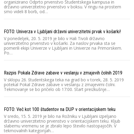
organizirano Odprto prvenstvo Študentskega kampusa in
državno univerzitetno prvenstvo v boksu. V ringu na prostem
Dr
smo videli 8 borb, od…
FOTO: Univerza v Ljubljani državni univerzitetni prvak v košarki!
V ponedeljek, 20. 5. 2019 je bilo v Hali Tivoli državno
univerzitetno prvenstvo v košarki. Za naslov prvaka sta se
Dr
pomerili ekipi Univerze v Ljubljani in Univerze na Primorskem.
Po…
Razpis Pokala Zdrave zabave v veslanju v zmajevih čolnih 2019
V sklopu 26. študentskega teka na grad bo v torek, 28. 5. 2019
potekal Pokal Zdrave zabave v veslanju z zmajevimi čolni.
Tekmovanje se bo pričelo ob 17:00. Start preizkušnje…
FOTO: Več kot 100 študentov na DUP v orientacijskem teku
V sredo, 15. 5. 2019 je bilo na Rožniku v Ljubljani izpeljano
državno univerzitetno prvenstvo v orientacijskem teku. Kljub
slabemu vremenu se je zbralo lepo število nastopajočih. V
tekmovalnih kategorijah…