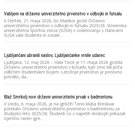
V 
V 
Vabljeni na državno univerzitetno prvenstvo v odbojki in futsalu
zv
D
V četrtek, 21. maja 2026, bo Maribor gostil Državno
univerzitetno prvenstvo v odbojki in futsalu 2025/26. Slovenska
univerzitetna športna zveza (SUSA) v sodelovanju s članicami
SUSA vabi študente in ostale…
Ve
P
V 
Ljubljančani ubranili naslov, Ljubljančanke vrnile udarec
Dr
2
Ljubljana, 12. maj 2026 – Hala Tivoli je 11. maja 2026 gostila
Državno univerzitetno prvenstvo v košarki, kjer smo bili priča
odličnim študentskim bojem. Letošnje prvenstvo je ponovno
potrdilo, da…
Ra
čo
V 
Blaž Smrkolj novi državni univerzitetni prvak v badmintonu
Dr
V sredo, 6. maja 2026, je na igriščih Tenis kluba Breskvar
2
potekalo Državno univerzitetno prvenstvo v badmintonu za
T
študijsko leto 2025/26. Študenti so v napetih dvobojih prikazali
izjemno raven igre…
Na