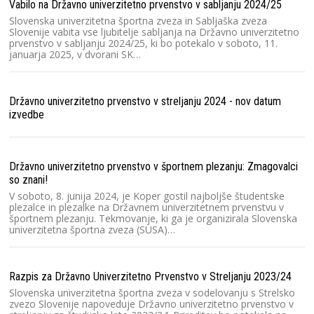
Vabilo na Državno univerzitetno prvenstvo v sabljanju 2024/25
ro
u
Slovenska univerzitetna športna zveza in Sabljaška zveza
Slovenije vabita vse ljubitelje sabljanja na Državno univerzitetno
prvenstvo v sabljanju 2024/25, ki bo potekalo v soboto, 11.
januarja 2025, v dvorani SK…
St
St
Dr
Državno univerzitetno prvenstvo v streljanju 2024 - nov datum
le
izvedbe
m
Ra
Državno univerzitetno prvenstvo v športnem plezanju: Zmagovalci
so znani!
Sl
(S
V soboto, 8. junija 2024, je Koper gostil najboljše študentske
pr
plezalce in plezalke na Državnem univerzitetnem prvenstvu v
športnem plezanju. Tekmovanje, ki ga je organizirala Slovenska
univerzitetna športna zveza (SUSA)…
Me
Ar
Razpis za Državno Univerzitetno Prvenstvo v Streljanju 2023/24
Sl
Lj
Slovenska univerzitetna športna zveza v sodelovanju s Strelsko
Št
zvezo Slovenije napoveduje Državno univerzitetno prvenstvo v
un