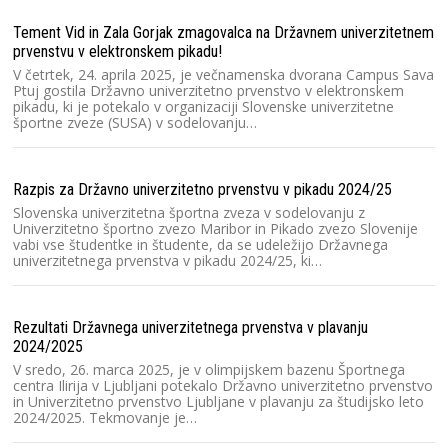
Do
Tement Vid in Zala Gorjak zmagovalca na Državnem univerzitetnem
prvenstvu v elektronskem pikadu!
Sl
n
V četrtek, 24. aprila 2025, je večnamenska dvorana Campus Sava
un
Ptuj gostila Državno univerzitetno prvenstvo v elektronskem
pikadu, ki je potekalo v organizaciji Slovenske univerzitetne
športne zveze (SUSA) v sodelovanju…
Mi
Na
Razpis za Državno univerzitetno prvenstvu v pikadu 2024/25
1
pr
Slovenska univerzitetna športna zveza v sodelovanju z
šp
Univerzitetno športno zvezo Maribor in Pikado zvezo Slovenije
vabi vse študentke in študente, da se udeležijo Državnega
univerzitetnega prvenstva v pikadu 2024/25, ki…
Pi
iz
Rezultati Državnega univerzitetnega prvenstva v plavanju
Na
2024/2025
ži
or
V sredo, 26. marca 2025, je v olimpijskem bazenu Športnega
u
centra Ilirija v Ljubljani potekalo Državno univerzitetno prvenstvo
in Univerzitetno prvenstvo Ljubljane v plavanju za študijsko leto
2024/2025. Tekmovanje je…