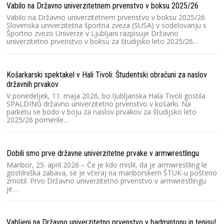
V
Vabilo na Državno univerzitetnem prvenstvo v boksu 2025/26
un
Vabilo na Državno univerzitetnem prvenstvo v boksu 2025/26
U
Slovenska univerzitetna športna zveza (SUSA) v sodelovanju s
v
Športno zvezo Univerze v Ljubljani razpisuje Državno
univerzitetno prvenstvo v boksu za študijsko leto 2025/26…
Hv
V 
Košarkarski spektakel v Hali Tivoli: Študentski obračuni za naslov
Dr
državnih prvakov
20
Pr
V ponedeljek, 11. maja 2026, bo ljubljanska Hala Tivoli gostila
SPALDING državno univerzitetno prvenstvo v košarki. Na
parketu se bodo v boju za naslov prvakov za študijsko leto
2025/26 pomerile…
Ra
Šp
če
Dobili smo prve državne univerzitetne prvake v armwrestlingu
fu
š
Maribor, 25. april 2026 – Če je kdo mislil, da je armwrestling le
gostilniška zabava, se je včeraj na mariborskem ŠTUK-u pošteno
zmotil. Prvo Državno univerzitetno prvenstvo v armwrestlingu
je…
Ra
Sl
20
Vabljeni na Državno univerzitetno prvenstvo v badmintonu in tenisu!