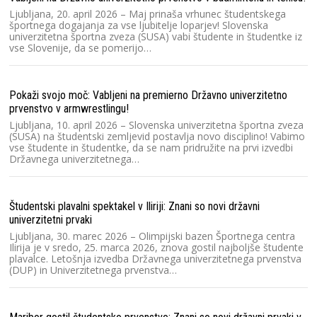
o
Ljubljana, 20. april 2026 – Maj prinaša vrhunec študentskega
športnega dogajanja za vse ljubitelje loparjev! Slovenska
univerzitetna športna zveza (SUSA) vabi študente in študentke iz
vse Slovenije, da se pomerijo…
Ra
V
Dr
20
Pokaži svojo moč: Vabljeni na premierno Državno univerzitetno
šp
prvenstvo v armwrestlingu!
Ljubljana, 10. april 2026 – Slovenska univerzitetna športna zveza
(SUSA) na študentski zemljevid postavlja novo disciplino! Vabimo
Ra
vse študente in študentke, da se nam pridružite na prvi izvedbi
Državnega univerzitetnega…
Sl
zv
D
Študentski plavalni spektakel v Iliriji: Znani so novi državni
univerzitetni prvaki
Ra
Ljubljana, 30. marec 2026 – Olimpijski bazen Športnega centra
Ilirija je v sredo, 25. marca 2026, znova gostil najboljše študente
Sl
plavalce. Letošnja izvedba Državnega univerzitetnega prvenstva
Sl
(DUP) in Univerzitetnega prvenstva…
20
s