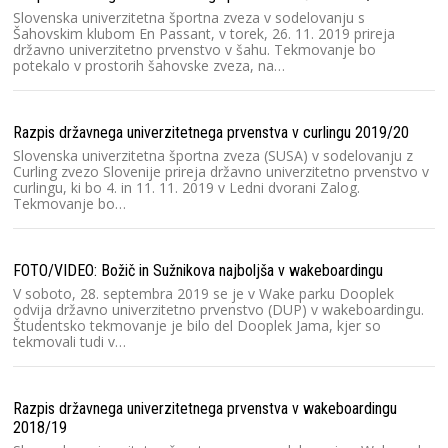
Slovenska univerzitetna športna zveza v sodelovanju s
Šahovskim klubom En Passant, v torek, 26. 11. 2019 prireja
državno univerzitetno prvenstvo v šahu. Tekmovanje bo
potekalo v prostorih šahovske zveza, na…
Zi
Razpis državnega univerzitetnega prvenstva v curlingu 2019/20
Slovenska univerzitetna športna zveza (SUSA) v sodelovanju z
Curling zvezo Slovenije prireja državno univerzitetno prvenstvo v
curlingu, ki bo 4. in 11. 11. 2019 v Ledni dvorani Zalog.
Dr
Tekmovanje bo…
FOTO/VIDEO: Božič in Sužnikova najboljša v wakeboardingu
V soboto, 28. septembra 2019 se je v Wake parku Dooplek
odvija državno univerzitetno prvenstvo (DUP) v wakeboardingu.
Dr
Študentsko tekmovanje je bilo del Dooplek Jama, kjer so
tekmovali tudi v…
Razpis državnega univerzitetnega prvenstva v wakeboardingu
2018/19
Dr