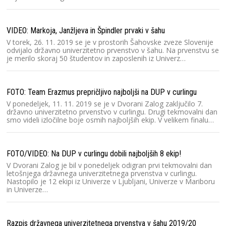
Čl
V 
VIDEO: Markoja, Janžljeva in Špindler prvaki v šahu
lj
V torek, 26. 11. 2019 se je v prostorih Šahovske zveze Slovenije
un
odvijalo državno univerzitetno prvenstvo v šahu. Na prvenstvu se
di
je merilo skoraj 50 študentov in zaposlenih iz Univerz…
Zi
FOTO: Team Erazmus prepričljivo najboljši na DUP v curlingu
V ponedeljek, 11. 11. 2019 se je v Dvorani Zalog zaključilo 7.
državno univerzitetno prvenstvo v curlingu. Drugi tekmovalni dan
smo videli izločilne boje osmih najboljših ekip. V velikem finalu…
Dr
FOTO/VIDEO: Na DUP v curlingu dobili najboljših 8 ekip!
V Dvorani Zalog je bil v ponedeljek odigran prvi tekmovalni dan
letošnjega državnega univerzitetnega prvenstva v curlingu.
Nastopilo je 12 ekipi iz Univerze v Ljubljani, Univerze v Mariboru
in Univerze…
Dr
Razpis državnega univerzitetnega prvenstva v šahu 2019/20