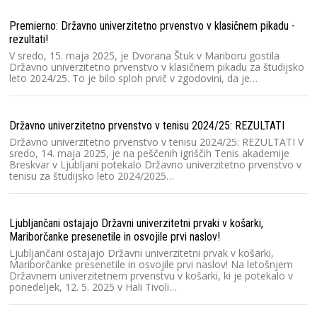
Premierno: Državno univerzitetno prvenstvo v klasičnem pikadu -
Ra
rezultati!
V
V sredo, 15. maja 2025, je Dvorana Štuk v Mariboru gostila
p
Državno univerzitetno prvenstvo v klasičnem pikadu za študijsko
št
leto 2024/25. To je bilo sploh prvič v zgodovini, da je…
un
Državno univerzitetno prvenstvo v tenisu 2024/25: REZULTATI
Ra
Državno univerzitetno prvenstvo v tenisu 2024/25: REZULTATI V
Sl
sredo, 14. maja 2025, je na peščenih igriščih Tenis akademije
Sl
Breskvar v Ljubljani potekalo Državno univerzitetno prvenstvo v
dv
tenisu za študijsko leto 2024/2025…
cu
Ljubljančani ostajajo Državni univerzitetni prvaki v košarki,
Ra
Mariborčanke presenetile in osvojile prvi naslov!
2
Ljubljančani ostajajo Državni univerzitetni prvak v košarki,
V 
Mariborčanke presenetile in osvojile prvi naslov! Na letošnjem
un
Državnem univerzitetnem prvenstvu v košarki, ki je potekalo v
kv
ponedeljek, 12. 5. 2025 v Hali Tivoli…
O