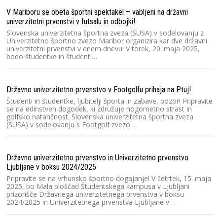
V Mariboru se obeta športni spektakel – vabljeni na državni
Lj
univerzitetni prvenstvi v futsalu in odbojki!
3 
Slovenska univerzitetna športna zveza (SUSA) v sodelovanju z
Lj
Univerzitetno športno zvezo Maribor organizira kar dve državni
ka
univerzitetni prvenstvi v enem dnevu! V torek, 20. maja 2025,
kv
bodo študentke in študenti…
S
Državno univerzitetno prvenstvo v Footgolfu prihaja na Ptuj!
Ra
Študenti in študentke, ljubitelji športa in zabave, pozor! Pripravite
2
se na edinstven dogodek, ki združuje nogometno strast in
golfsko natančnost. Slovenska univerzitetna športna zveza
Sl
(SUSA) v sodelovanju s Footgolf zvezo…
pr
na
E
Državno univerzitetno prvenstvo in Univerzitetno prvenstvo
Ljubljane v boksu 2024/2025
Un
Pripravite se na vrhunsko športno dogajanje! V četrtek, 15. maja
S
2025, bo Mala ploščad Študentskega kampusa v Ljubljani
pr
prizorišče Državnega univerzitetnega prvenstva v boksu
so
2024/2025 in Univerzitetnega prvenstva Ljubljane v…
ro