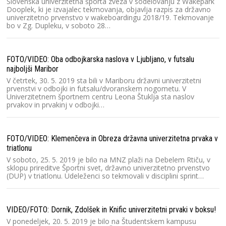
Slovenska univerzitetna športa zveza v sodelovanju z Wakepark
Dooplek, ki je izvajalec tekmovanja, objavlja razpis za državno
univerzitetno prvenstvo v wakeboardingu 2018/19. Tekmovanje
bo v Zg. Dupleku, v soboto 28…
Dr
FOTO/VIDEO: Oba odbojkarska naslova v Ljubljano, v futsalu
najboljši Maribor
V četrtek, 30. 5. 2019 sta bili v Mariboru državni univerzitetni
prvenstvi v odbojki in futsalu/dvoranskem nogometu. V
Univerzitetnem športnem centru Leona Štuklja sta naslov
prvakov in prvakinj v odbojki…
Dr
FOTO/VIDEO: Klemenčeva in Obreza državna univerzitetna prvaka v
triatlonu
V soboto, 25. 5. 2019 je bilo na MNZ plaži na Debelem Rtiču, v
sklopu prireditve Športni svet, državno univerzitetno prvenstvo
(DUP) v triatlonu. Udeleženci so tekmovali v disciplini sprint…
Dr
VIDEO/FOTO: Dornik, Zdolšek in Knific univerzitetni prvaki v boksu!
V ponedeljek, 20. 5. 2019 je bilo na Študentskem kampusu