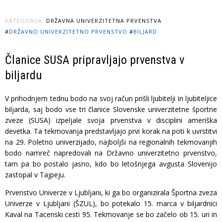
KATEGORIJA:
DRŽAVNA UNIVERZITETNA PRVENSTVA
#
DRŽAVNO UNIVERZITETNO PRVENSTVO
#
BILJARD
Članice SUSA pripravljajo prvenstva v
biljardu
V prihodnjem tednu bodo na svoj račun prišli ljubitelji in ljubiteljice
biljarda, saj bodo vse tri članice Slovenske univerzitetne športne
zveze (SUSA) izpeljale svoja prvenstva v disciplini ameriška
devetka. Ta tekmovanja predstavljajo prvi korak na poti k uvrstitvi
na 29. Poletno univerzijado, najboljši na regionalnih tekmovanjih
bodo namreč napredovali na Državno univerzitetno prvenstvo,
tam pa bo postalo jasno, kdo bo letošnjega avgusta Slovenijo
zastopal v Tajpeju.
Prvenstvo Univerze v Ljubljani, ki ga bo organizirala Športna zveza
Univerze v Ljubljani (ŠZUL), bo potekalo 15. marca v biljardnici
Kaval na Tacenski cesti 95. Tekmovanje se bo začelo ob 15. uri in