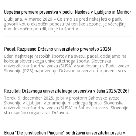
Sl
Sl
Uspešna premiera prvenstva v padlu: Naslova v Ljubljano in Maribor
un
Ljubljana, 4. marec 2026 – Če smo še pred nekaj leti o padlu
T
govorili kot o eksotični popestritvi teniške sezone, je včerajšnji
dan dokončno potrdil, da je ta šport v…
Ra
2
Padel: Razpisano Državno univerzitetno prvenstvo 2026!
D
Eden najhitreje rastočih športov na svetu, padel, dodajamo na
če
koledar slovenskega univerzitetnega športa. Slovenska
b
univerzitetna športna zveza (SUSA) v sodelovanju s Padel zvezo
Slovenije (PZS) napoveduje Državno univerzitetno prvenstvo v…
Kr
Ko
Rezultati Državnega univerzitetnega prvenstva v šahu 2025/2026!
20
Torek, 9. december 2025, je bil v prostorih Šahovske zveze
št
Slovenije v Ljubljani v znamenju miselnega športa. Slovenska
u
univerzitetna športna zveza (SUSA) in Šahovska zveza Slovenije
sta uspešno organizirali Državno…
Ra
Sl
Ekipa "Die juristischen Pinguine" so državni univerzitetni prvaki v