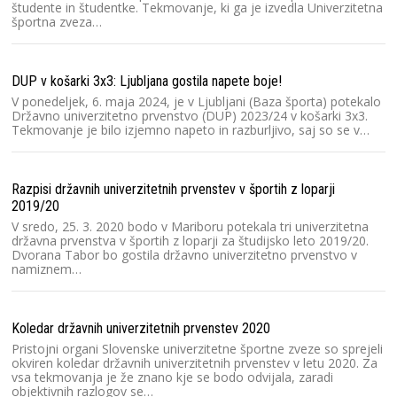
študente in študentke. Tekmovanje, ki ga je izvedla Univerzitetna
športna zveza…
Gr
Sl
Sl
DUP v košarki 3x3: Ljubljana gostila napete boje!
un
V ponedeljek, 6. maja 2024, je v Ljubljani (Baza športa) potekalo
si
Državno univerzitetno prvenstvo (DUP) 2023/24 v košarki 3x3.
Tekmovanje je bilo izjemno napeto in razburljivo, saj so se v…
Mu
Un
Razpisi državnih univerzitetnih prvenstev v športih z loparji
za
2019/20
iz
V sredo, 25. 3. 2020 bodo v Mariboru potekala tri univerzitetna
di
državna prvenstva v športih z loparji za študijsko leto 2019/20.
p
Dvorana Tabor bo gostila državno univerzitetno prvenstvo v
namiznem…
V 
Šp
Koledar državnih univerzitetnih prvenstev 2020
šp
Pristojni organi Slovenske univerzitetne športne zveze so sprejeli
pr
okviren koledar državnih univerzitetnih prvenstev v letu 2020. Za
na
vsa tekmovanja je že znano kje se bodo odvijala, zaradi
objektivnih razlogov se…