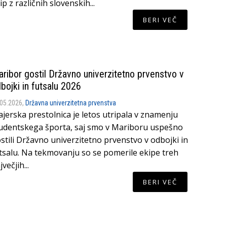
ip z različnih slovenskih...
BERI VEČ
ribor gostil Državno univerzitetno prvenstvo v
bojki in futsalu 2026
.05.2026,
Državna univerzitetna prvenstva
ajerska prestolnica je letos utripala v znamenju
udentskega športa, saj smo v Mariboru uspešno
stili Državno univerzitetno prvenstvo v odbojki in
tsalu. Na tekmovanju so se pomerile ekipe treh
jvečjih...
BERI VEČ