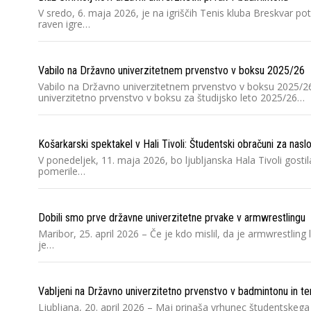
V sredo, 6. maja 2026, je na igriščih Tenis kluba Breskvar p
raven igre…
Vabilo na Državno univerzitetnem prvenstvo v boksu 2025/26
Vabilo na Državno univerzitetnem prvenstvo v boksu 2025/26
univerzitetno prvenstvo v boksu za študijsko leto 2025/26…
Košarkarski spektakel v Hali Tivoli: Študentski obračuni za nasl
V ponedeljek, 11. maja 2026, bo ljubljanska Hala Tivoli gos
pomerile…
Dobili smo prve državne univerzitetne prvake v armwrestlingu
Maribor, 25. april 2026 – Če je kdo mislil, da je armwrestli
je…
Vabljeni na Državno univerzitetno prvenstvo v badmintonu in te
Ljubljana, 20. april 2026 – Maj prinaša vrhunec študentskega