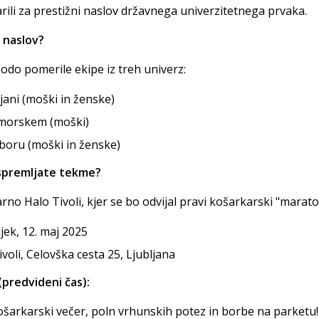
darili za prestižni naslov državnega univerzitetnega prvaka.
a naslov?
odo pomerile ekipe iz treh univerz:
jani (moški in ženske)
imorskem (moški)
boru (moški in ženske)
 spremljate tekme?
rno Halo Tivoli, kjer se bo odvijal pravi košarkarski "marato
ek, 12. maj 2025
voli, Celovška cesta 25, Ljubljana
predvideni čas):
košarkarski večer, poln vrhunskih potez in borbe na parketu!