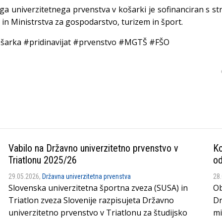
 univerzitetnega prvenstva v košarki je sofinanciran s st
 in Ministrstva za gospodarstvo, turizem in šport.
arka #pridinavijat #prvenstvo #MGTŠ #FŠO
Vabilo na Državno univerzitetno prvenstvo v
Ko
Triatlonu 2025/26
od
29.05.2026,
Državna univerzitetna prvenstva
28
Slovenska univerzitetna športna zveza (SUSA) in
Ob
Triatlon zveza Slovenije razpisujeta Državno
Dr
univerzitetno prvenstvo v Triatlonu za študijsko
mi