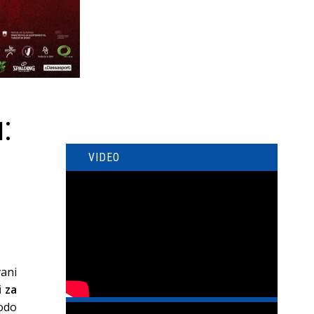
:
VIDEO
vani
 za
bodo