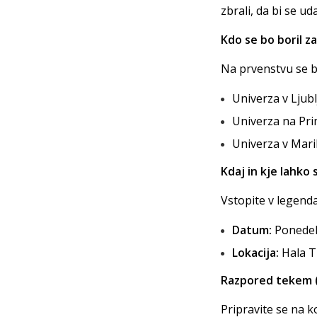
zbrali, da bi se u
Kdo se bo boril z
Na prvenstvu se b
Univerza v Ljubl
Univerza na Pr
Univerza v Mari
Kdaj in kje lahko
Vstopite v legenda
Datum:
Ponedelj
Lokacija:
Hala Ti
Razpored tekem (
Pripravite se na 