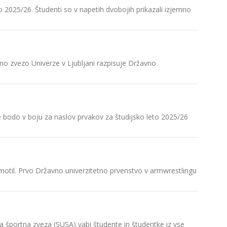
o 2025/26. Študenti so v napetih dvobojih prikazali izjemno
Na DUP v
V Velenj
v…
no zvezo Univerze v Ljubljani razpisuje Državno
Hvala in 
V sredo,
ki se je…
e bodo v boju za naslov prvakov za študijsko leto 2025/26
Razpis D
Športni c
športna
zmotil. Prvo Državno univerzitetno prvenstvo v armwrestlingu
Razpis D
Slovensk
na športna zveza (SUSA) vabi študente in študentke iz vse