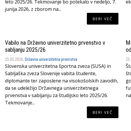
leto 2025/26. Tekmovanje bo potekalo v nedeljo, 7.
ek
junija 2026, z zborom na...
BERI VEČ
Vabilo na Državno univerzitetno prvenstvo v
Ma
sabljanju 2025/26
od
25.05.2026,
Državna univerzitetna prvenstva
25
Slovenska univerzitetna športna zveza (SUSA) in
Št
Sabljaška zveza Slovenije vabita študente,
št
diplomante ter zaposlene na visokošolskih zavodih,
go
da se udeležijo Državnega univerzitetnega
fu
prvenstva v sabljanju za študijsko leto 2025/26.
na
Tekmovanje...
BERI VEČ