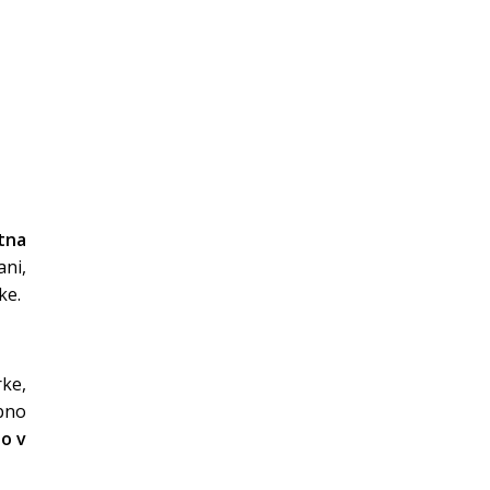
tna
ni,
ke.
rke,
abno
zo v