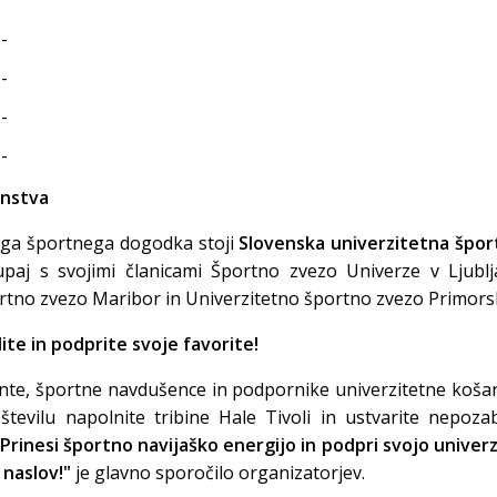
 -
 -
 -
 -
enstva
tega športnega dogodka stoji
Slovenska univerzitetna špor
paj s svojimi članicami Športno zvezo Univerze v Ljublja
rtno zvezo Maribor in Univerzitetno športno zvezo Primors
ite in podprite svoje favorite!
nte, športne navdušence in podpornike univerzitetne koša
številu napolnite tribine Hale Tivoli in ustvarite nepoz
"Prinesi športno navijaško energijo in podpri svojo univer
 naslov!"
je glavno sporočilo organizatorjev.