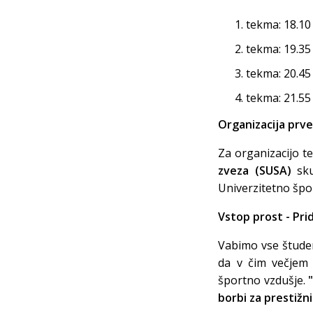
tekma: 18.10
tekma: 19.35
tekma: 20.45
tekma: 21.55
Organizacija prv
Za organizacijo 
zveza (SUSA)
sku
Univerzitetno špo
Vstop prost - Prid
Vabimo vse štude
da v čim večjem 
športno vzdušje.
borbi za prestižni