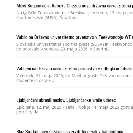
Miloš Bogunovič in Rebeka Gnezda nova državna univerzitetna p
Na igriščih Tenis akademije Breskvar je v sredo, 13. maja po
športne zveze (SUSA), Športne…
Vabilo na Državno univerzitetno prvenstvo v Taekwondoju-WT
Slovenska univerzitetna športna zveza (SUSA) in Taekwondo
bo potekalo v soboto, 23. maja 2026, v Športni…
Vabljeni na državno univerzitetno prvenstvo v odbojki in futsalu
V četrtek, 21. maja 2026, bo Maribor gostil Državno univerzi
študente in ostale…
Ljubljančani ubranili naslov, Ljubljančanke vrnile udarec
Ljubljana, 12. maj 2026 – Hala Tivoli je 11. maja 2026 gosti
potrdilo, da…
Blaž Smrkolj novi državni univerzitetni prvak v badmintonu