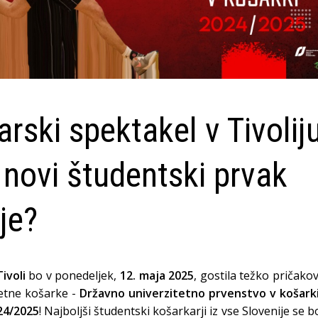
rski spektakel v Tivoliju
novi študentski prvak
je?
ivoli
bo v ponedeljek,
12. maja 2025
, gostila težko pričako
tetne košarke -
Državno univerzitetno prvenstvo v košarki
24/2025
! Najboljši študentski košarkarji iz vse Slovenije se 