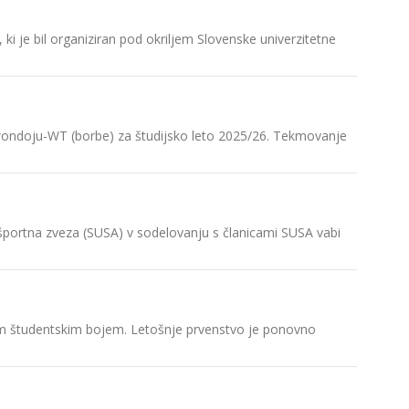
Ljubljanč
i je bil organiziran pod okriljem Slovenske univerzitetne
V četrte
V odbojki
V Biotehn
kwondoju-WT (borbe) za študijsko leto 2025/26. Tekmovanje
uvrstite
V boksu n
V četrte
a športna zveza (SUSA) v sodelovanju s članicami SUSA vabi
Veslači U
V torek,
ičnim študentskim bojem. Letošnje prvenstvo je ponovno
Razpis d
V torek,
Tromosto