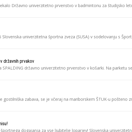
otekalo Državno univerzitetno prvenstvo v badmintonu za študijsko let
 Slovenska univerzitetna športna zveza (SUSA) v sodelovanju s Šport
ov državnih prvakov
tila SPALDING državno univerzitetno prvenstvo v košarki. Na parketu s
ng le gostilniška zabava, se je včeraj na mariborskem ŠTUK-u pošteno 
nisu!
 športnega dogajanja za vse ljubitelje loparjev! Slovenska univerzitet