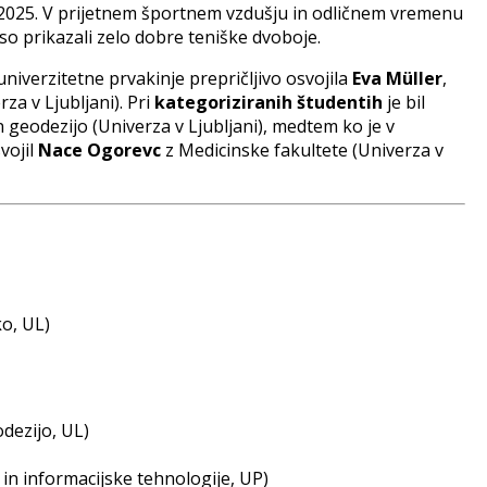
/2025. V prijetnem športnem vzdušju in odličnem vremenu
 so prikazali zelo dobre teniške dvoboje.
niverzitetne prvakinje prepričljivo osvojila
Eva Müller
,
za v Ljubljani). Pri
kategoriziranih študentih
je bil
 geodezijo (Univerza v Ljubljani), medtem ko je v
vojil
Nace Ogorevc
z Medicinske fakultete (Univerza v
ko, UL)
dezijo, UL)
in informacijske tehnologije, UP)