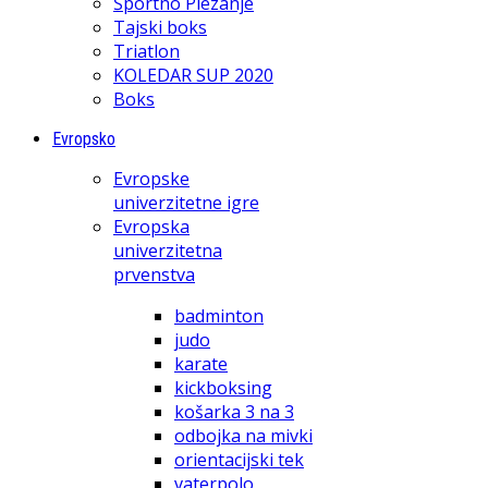
Športno Plezanje
Tajski boks
Triatlon
KOLEDAR SUP 2020
Boks
Evropsko
Evropske
univerzitetne igre
Evropska
univerzitetna
prvenstva
badminton
judo
karate
kickboksing
košarka 3 na 3
odbojka na mivki
orientacijski tek
vaterpolo