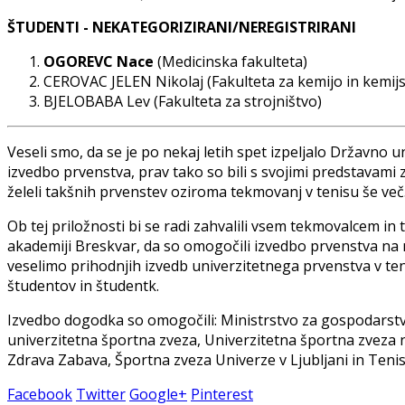
ŠTUDENTI - NEKATEGORIZIRANI/NEREGISTRIRANI
OGOREVC Nace
(Medicinska fakulteta)
CEROVAC JELEN Nikolaj (Fakulteta za kemijo in kemij
BJELOBABA Lev (Fakulteta za strojništvo)
Veseli smo, da se je po nekaj letih spet izpeljalo Državno 
izvedbo prvenstva, prav tako so bili s svojimi predstavami za
želeli takšnih prvenstev oziroma tekmovanj v tenisu še več
Ob tej priložnosti bi se radi zahvalili vsem tekmovalcem i
akademiji Breskvar, da so omogočili izvedbo prvenstva na 
veselimo prihodnjih izvedb univerzitetnega prvenstva v te
študentov in študentk.
Izvedbo dogodka so omogočili: Ministrstvo za gospodarstvo
univerzitetna športna zveza, Univerzitetna športna zveza
Zdrava Zabava, Športna zveza Univerze v Ljubljani in Teni
Facebook
Twitter
Google+
Pinterest