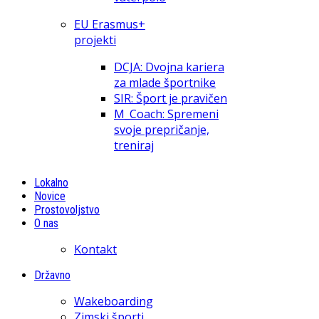
EU Erasmus+
projekti
DCJA: Dvojna kariera
za mlade športnike
SIR: Šport je pravičen
M_Coach: Spremeni
svoje prepričanje,
treniraj
Lokalno
Novice
Prostovoljstvo
O nas
Kontakt
Državno
Wakeboarding
Zimski športi