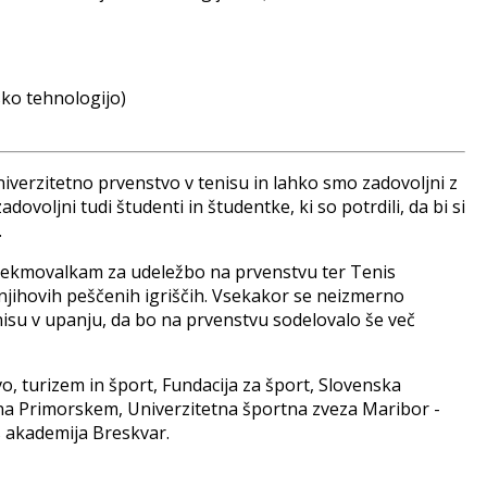
sko tehnologijo)
univerzitetno prvenstvo v tenisu in lahko smo zadovoljni z
dovoljni tudi študenti in študentke, ki so potrdili, da bi si
.
n tekmovalkam za udeležbo na prvenstvu ter Tenis
njihovih peščenih igriščih. Vsekakor se neizmerno
nisu v upanju, da bo na prvenstvu sodelovalo še več
, turizem in šport, Fundacija za šport, Slovenska
 na Primorskem, Univerzitetna športna zveza Maribor -
s akademija Breskvar.