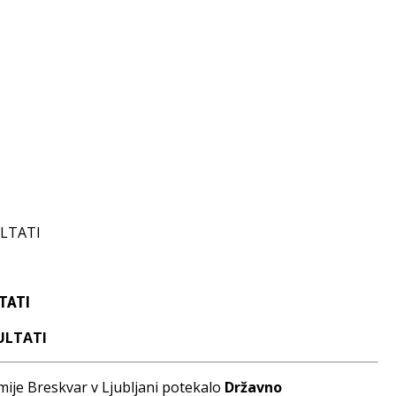
LTATI
ZULTATI
emije Breskvar v Ljubljani potekalo
Državno