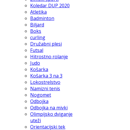
Koledar DUP 2020
Atletika
Badminton
Biljard
Boks
curling
Družabni plesi
Futsal
Hitrostno rolanje
Judo
Košarka
Košarka 3 na 3
Lokostrelstvo
Namizni tenis
Nogomet
Odbojka
Odbojka na mivki
Olimpijsko dviganje
uteži
Orientacijski tek