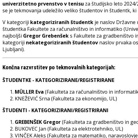
univerzitetno prvenstvo v tenisu
za študijsko leto 2024
se je tekmovanja udeležilo veliko študentov in študentk, ki
V kategoriji
kategoriziranih študentk
je naslov Državne u
študentka Fakultete za računalništvo in informatiko (Univer
najboljši
Gregor Grebenšek
s Fakultete za gradbeništvo in
kategoriji
nekategoriziranih študentov
naslov prvaka os
Ljubljani).
Končna razvrstitev po tekmovalnih kategorijah:
ŠTUDENTKE - KATEGORIZIRANE/REGISTRIRANE
MÜLLER Eva
(Fakulteta za računalništvo in informati
KNEŽEVIĆ Srna (Fakulteta za ekonomijo, UL)
ŠTUDENTI - KATEGORIZIRANI/REGISTRIRANI
GREBENŠEK Gregor
(Fakulteta za gradbeništvo in geo
BUKOVEC Jan (Fakulteta za elektrotehniko, UL)
VINČEK Aleks (Fakulteta za matematiko, naravoslovje 