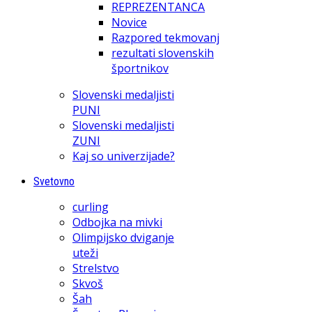
REPREZENTANCA
Novice
Razpored tekmovanj
rezultati slovenskih
športnikov
Slovenski medaljisti
PUNI
Slovenski medaljisti
ZUNI
Kaj so univerzijade?
Svetovno
curling
Odbojka na mivki
Olimpijsko dviganje
uteži
Strelstvo
Skvoš
Šah