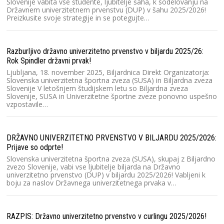
Slovenije vabita vse študente, ljubitelje šaha, k sodelovanju na
Državnem univerzitetnem prvenstvu (DUP) v šahu 2025/2026!
Preizkusite svoje strategije in se potegujte…
Ra
Ko
20
št
Razburljivo državno univerzitetno prvenstvo v biljardu 2025/26:
u
Rok Spindler državni prvak!
Ljubljana, 18. november 2025, Biljardnica Direkt Organizatorja:
Slovenska univerzitetna športna zveza (SUSA) in Biljardna zveza
Ra
Slovenije V letošnjem študijskem letu so Biljardna zveza
Slovenije, SUSA in Univerzitetne športne zveze ponovno uspešno
l
vzpostavile…
Sl
Sl
Dr
2
DRŽAVNO UNIVERZITETNO PRVENSTVO V BILJARDU 2025/2026:
Prijave so odprte!
Slovenska univerzitetna športna zveza (SUSA), skupaj z Biljardno
DU
zvezo Slovenije, vabi vse ljubitelje biljarda na Državno
univerzitetno prvenstvo (DUP) v biljardu 2025/2026! Vabljeni k
Dr
boju za naslov Državnega univerzitetnega prvaka v…
le
Tr
u
RAZPIS: Državno univerzitetno prvenstvo v curlingu 2025/2026!