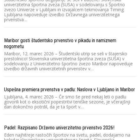
un
univerzitetna športna zveza (SUSA) v sodelovanju s Športno
zvezo Univerze v Ljubljani in izvajalcem tekmovanja Timing
Ljubljana napoveduje izvedbo Državnega univerzitetnega
prvenstva…
Ra
2
Dv
Maribor gosti študentsko prvenstvo v pikadu in namiznem
2
nogometu
te
Maribor, 12. marec 2026 – Študentski utrip se seli v štajersko
prestolnico! Slovenska univerzitetna športna zveza (SUSA) v
sodelovanju z Univerzitetno športno zvezo Maribor napoveduje
izvedbo državnih univerzitetnih prvenstev v…
Kl
pr
Sl
Sl
Uspešna premiera prvenstva v padlu: Naslova v Ljubljano in Maribor
un
Ljubljana, 4. marec 2026 – Če smo še pred nekaj leti o padlu
T
govorili kot o eksotični popestritvi teniške sezone, je včerajšnji
dan dokončno potrdil, da je ta šport v…
Ra
2
Padel: Razpisano Državno univerzitetno prvenstvo 2026!
D
Eden najhitreje rastočih športov na svetu, padel, dodajamo na
če
koledar slovenskega univerzitetnega športa. Slovenska