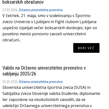
boksarskih obračunov
27.05.2026,
Državna univerzitetna prvenstva
V četrtek, 21. maja, smo v sodelovanju s Športno
zvezo Univerze v Ljubljani in Fight clubom Ljubljana
uspešno izpeljali večer boksarskih dvobojev, kjer so
posebno mesto ponovno zavzeli univerzitetni
obračuni...
BERI VEČ
Vabilo na Državno univerzitetno prvenstvo v
sabljanju 2025/26
25.05.2026,
Državna univerzitetna prvenstva
Slovenska univerzitetna športna zveza (SUSA) in
Sabljaška zveza Slovenije vabita študente, diplomante
ter zaposlene na visokošolskih zavodih, da se
udeležijo Državnega univerzitetnega prvenstva v