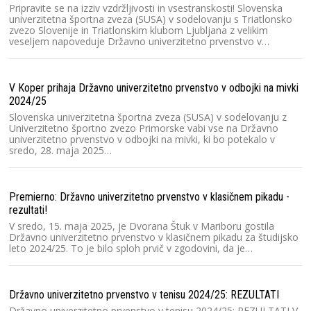
Au
Pripravite se na izziv vzdržljivosti in vsestranskosti! Slovenska
dr
univerzitetna športna zveza (SUSA) v sodelovanju s Triatlonsko
zvezo Slovenije in Triatlonskim klubom Ljubljana z velikim
V
veseljem napoveduje Državno univerzitetno prvenstvo v…
un
st
Cu
V Koper prihaja Državno univerzitetno prvenstvo v odbojki na mivki
2024/25
SU
Slovenska univerzitetna športna zveza (SUSA) v sodelovanju z
Univerzitetno športno zvezo Primorske vabi vse na Državno
Za
univerzitetno prvenstvo v odbojki na mivki, ki bo potekalo v
20
sredo, 28. maja 2025…
or
(
Premierno: Državno univerzitetno prvenstvo v klasičnem pikadu -
Ra
rezultati!
V
V sredo, 15. maja 2025, je Dvorana Štuk v Mariboru gostila
p
Državno univerzitetno prvenstvo v klasičnem pikadu za študijsko
št
leto 2024/25. To je bilo sploh prvič v zgodovini, da je…
un
Državno univerzitetno prvenstvo v tenisu 2024/25: REZULTATI
Ra
Državno univerzitetno prvenstvo v tenisu 2024/25: REZULTATI V