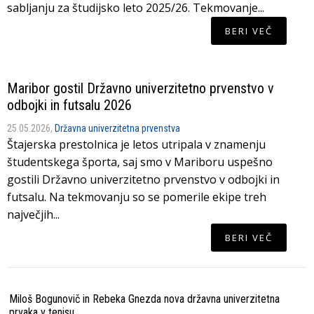
sabljanju za študijsko leto 2025/26. Tekmovanje...
BERI VEČ
Maribor gostil Državno univerzitetno prvenstvo v
odbojki in futsalu 2026
25.05.2026,
Državna univerzitetna prvenstva
Štajerska prestolnica je letos utripala v znamenju
študentskega športa, saj smo v Mariboru uspešno
gostili Državno univerzitetno prvenstvo v odbojki in
futsalu. Na tekmovanju so se pomerile ekipe treh
največjih...
BERI VEČ
Miloš Bogunovič in Rebeka Gnezda nova državna univerzitetna
Lj
prvaka v tenisu