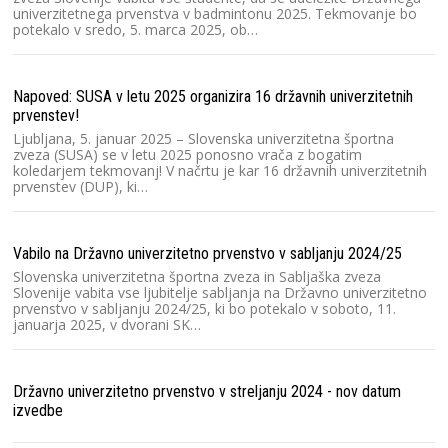
univerzitetnega prvenstva v badmintonu 2025. Tekmovanje bo
potekalo v sredo, 5. marca 2025, ob…
Ra
Po
č
Napoved: SUSA v letu 2025 organizira 16 državnih univerzitetnih
u
prvenstev!
or
Ljubljana, 5. januar 2025 – Slovenska univerzitetna športna
zveza (SUSA) se v letu 2025 ponosno vrača z bogatim
koledarjem tekmovanj! V načrtu je kar 16 državnih univerzitetnih
Ra
prvenstev (DUP), ki…
2
Pr
Sl
Vabilo na Državno univerzitetno prvenstvo v sabljanju 2024/25
ro
u
Slovenska univerzitetna športna zveza in Sabljaška zveza
Slovenije vabita vse ljubitelje sabljanja na Državno univerzitetno
prvenstvo v sabljanju 2024/25, ki bo potekalo v soboto, 11.
januarja 2025, v dvorani SK…
St
St
Dr
Državno univerzitetno prvenstvo v streljanju 2024 - nov datum
le
izvedbe
m