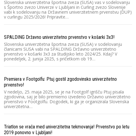
Slovenska univerzitetna športna zveza (SUSA) vas v sodelovanju
Ra
s Športno zvezo Univerze v Ljubljani in Curling zvezo Slovenije
vabi k sodelovanju na Državnem univerzitetnem prvenstvu (DUP)
Sl
v curlingu 2025/2026! Pripravite…
Sl
Dr
2
SPALDING Državno univerzitetno prvenstvo v košarki 3x3!
Slovenska univerzitetna športna zveza (SUSA) v sodelovanju
Na
članicami SUSA vabi na SPALDING Državno univerzitetno
prvenstvo v košarki 3x3 za študijsko leto 2024/25. Kdaj? V
Na
ponedeljek, 2. junija 2025, s pričetkom ob 19…
št
Dr
na
Premiera v Footgolfu: Ptuj gostil zgodovinsko univerzitetno
prvenstvo!
Ma
V nedeljo, 25. maja 2025, se je na Footgolf igrišču Ptuj pisala
la
zgodovina, saj je bilo premierno izvedeno Državno univerzitetno
prvenstvo v Footgolfu. Dogodek, ki ga je organizirala Slovenska
V
univerzitetna…
un
ga
k
Triatlon se vrača med univerzitetna tekmovanja! Prvenstvo po letu
2019 ponovno v Ljubljani!