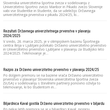
pr
Slovenska univerzitetna športna zveza v sodelovanju z
šp
Univerzitetno športno zvezo Maribor in Pikado zvezo Slovenije
vabi vse študentke in študente, da se udeležijo Državnega
univerzitetnega prvenstva v pikadu 2024/25, ki…
Pi
iz
Rezultati Državnega univerzitetnega prvenstva v plavanju
Na
2024/2025
ži
or
V sredo, 26. marca 2025, je v olimpijskem bazenu Športnega
u
centra Ilirija v Ljubljani potekalo Državno univerzitetno prvenstvo
in Univerzitetno prvenstvo Ljubljane v plavanju za študijsko leto
2024/2025. Tekmovanje je…
Ra
V 
Razpis za Državno univerzitetno prvenstvo v plavanju 2024/25
bo
pr
Po dolgem premoru se na bazene vrača Državno univerzitetno
k
prvenstvo v plavanju! Slovenska univerzitetna športna zveza
(SUSA) v sodelovanju s številnimi partnerji ponovno oživlja to
tekmovanje, ki bo študentom in…
V 
Sl
Biljardnica Kaval gostila Državno univerzitetno prvenstvo v biljardu
ro
Pr
Po nekaj letih premora se je v biljardnici Kaval, pionirju