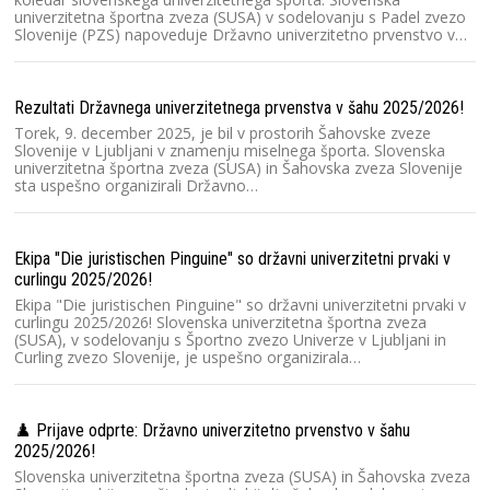
b
univerzitetna športna zveza (SUSA) v sodelovanju s Padel zvezo
Slovenije (PZS) napoveduje Državno univerzitetno prvenstvo v…
Kr
Ko
Rezultati Državnega univerzitetnega prvenstva v šahu 2025/2026!
20
Torek, 9. december 2025, je bil v prostorih Šahovske zveze
št
Slovenije v Ljubljani v znamenju miselnega športa. Slovenska
u
univerzitetna športna zveza (SUSA) in Šahovska zveza Slovenije
sta uspešno organizirali Državno…
Ra
Sl
Ekipa "Die juristischen Pinguine" so državni univerzitetni prvaki v
Sl
curlingu 2025/2026!
un
Ekipa "Die juristischen Pinguine" so državni univerzitetni prvaki v
T
curlingu 2025/2026! Slovenska univerzitetna športna zveza
(SUSA), v sodelovanju s Športno zvezo Univerze v Ljubljani in
Curling zvezo Slovenije, je uspešno organizirala…
DU
Da
Š
♟️ Prijave odprte: Državno univerzitetno prvenstvo v šahu
pr
2025/2026!
st
Slovenska univerzitetna športna zveza (SUSA) in Šahovska zveza