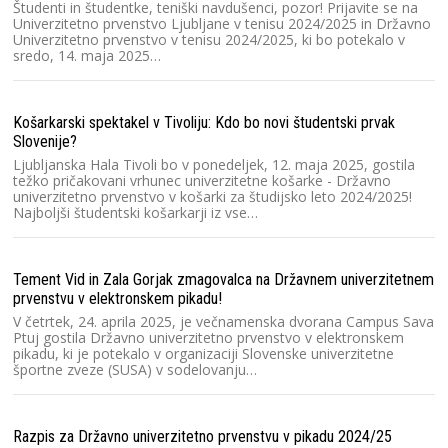
Študenti in študentke, teniški navdušenci, pozor! Prijavite se na
Sl
Univerzitetno prvenstvo Ljubljane v tenisu 2024/2025 in Državno
Te
Univerzitetno prvenstvo v tenisu 2024/2025, ki bo potekalo v
pr
sredo, 14. maja 2025…
le
Košarkarski spektakel v Tivoliju: Kdo bo novi študentski prvak
Pa
Slovenije?
na
Ljubljanska Hala Tivoli bo v ponedeljek, 12. maja 2025, gostila
Na
težko pričakovani vrhunec univerzitetne košarke - Državno
če
univerzitetno prvenstvo v košarki za študijsko leto 2024/2025!
od
Najboljši študentski košarkarji iz vse…
Do
Tement Vid in Zala Gorjak zmagovalca na Državnem univerzitetnem
prvenstvu v elektronskem pikadu!
Sl
n
V četrtek, 24. aprila 2025, je večnamenska dvorana Campus Sava
un
Ptuj gostila Državno univerzitetno prvenstvo v elektronskem
pikadu, ki je potekalo v organizaciji Slovenske univerzitetne
športne zveze (SUSA) v sodelovanju…
Mi
Na
Razpis za Državno univerzitetno prvenstvu v pikadu 2024/25
1