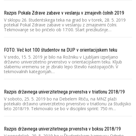
Razpis Pokala Zdrave zabave v veslanju v zmajevih čolnih 2019
V sklopu 26. študentskega teka na grad bo v torek, 28. 5. 2019
potekal Pokal Zdrave zabave v veslanju z zmajevimi čolni.
Tekmovanje se bo pričelo ob 17:00. Start preizkušnje…
FOTO: Več kot 100 študentov na DUP v orientacijskem teku
V sredo, 15. 5. 2019 je bilo na Rožniku v Ljubljani izpeljano
državno univerzitetno prvenstvo v orientacijskem teku. Kljub
slabemu vremenu se je zbralo lepo število nastopajočih. V
tekmovalnih kategorijah…
Razpis državnega univerzitetnega prvenstva v triatlonu 2018/19
V soboto, 25. 5. 2019 bo na Debelem Rtiču, na MNZ plaži
potekalo državno univerzitetno prvenstvo v triatlonu za študijsko
leto 2018/19. Tekmovalo se bo v disciplini sprint: 750 m…
Razpis državnega univerzitetnega prvenstva v boksu 2018/19
V ponedeljek, 20. 5. 2019 bo v Študentskem kampusu Odprto