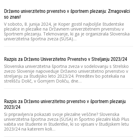
Ra
Državno univerzitetno prvenstvo v športnem plezanju: Zmagovalci
so znani!
Sl
(S
V soboto, 8. junija 2024, je Koper gostil najboljše študentske
pr
plezalce in plezalke na Državnem univerzitetnem prvenstvu v
športnem plezanju. Tekmovanje, ki ga je organizirala Slovenska
univerzitetna športna zveza (SUSA)…
Me
Ar
Razpis za Državno Univerzitetno Prvenstvo v Streljanju 2023/24
Sl
Lj
Slovenska univerzitetna športna zveza v sodelovanju s Strelsko
Št
zvezo Slovenije napoveduje Državno univerzitetno prvenstvo v
un
streljanju za študijsko leto 2023/24. Prireditev bo potekala na
strelišču Dolič, v Gornjem Doliču, dne…
Vi
Razpis za Državno univerzitetno prvenstvo v športnem plezanju
Un
2023/24
pr
or
Si pripravljen/a pokazati svoje plezalne veščine? Slovenska
zv
univerzitetna športna zveza (SUSA) in Športno plezalni klub Plus
vabita vse študente in študentke, ki so vpisani v študijskem letu
2023/24 na katerem koli…