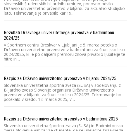
h
slovenskih študentskih biljardnih turnirjev, ponovno odvilo
Državno univerzitetno prvenstvo v biljardu za aktualno študijsko
leto. Tekmovanje je privabilo kar 19…
Ra
2
Rezultati Državnega univerzitetnega prvenstva v badmintonu
Na
2024/25
Lj
pr
V Športnem centru Breskvar v Ljubljani je 5. marca potekalo
S
Državno univerzitetno prvenstvo v badmintonu za študijsko leto
2024/2025, ki je po daljšem premoru znova privabilo ljubitelje te
hitre in…
Ra
2
Razpis za Državno univerzitetno prvenstvo v biljardu 2024/25
S
l
Slovenska univerzitetna športna zveza (SUSA) v sodelovanju z
pr
Biljardno zvezo Slovenije organizira Državno univerzitetno
prvenstvo v biljardu za študijsko leto 2024/25. Tekmovanje bo
potekalo v sredo, 12. marca 2025, v…
Ra
Sl
Razpis za Državno univerzitetno prvenstvo v badmintonu 2025
20
2
Slovenska univerzitetna športna zveza (SUSA) in Badmintonska
zveza Slovenije vabita vse študente, da se udeležite Državnega