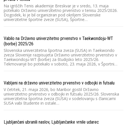
V 
un
Na igriščih Tenis akademije Breskvar je v sredo, 13. maja
v 
potekalo Državno univerzitetno prvenstvo v tenisu 2025/2026.
N
Dogodek, ki je bil organiziran pod okriljem Slovenske
univerzitetne športne zveze (SUSA), Športne…
V 
Vabilo na Državno univerzitetno prvenstvo v Taekwondoju-WT
V 
(borbe) 2025/26
Lj
un
Slovenska univerzitetna športna zveza (SUSA) in Taekwondo
kv
zveza Slovenije razpisujeta Državno univerzitetno prvenstvo v
Taekwondoju-WT (borbe) za študijsko leto 2025/26.
Tekmovanje bo potekalo v soboto, 23. maja 2026, v Športni…
V 
V 
Vabljeni na državno univerzitetno prvenstvo v odbojki in futsalu
zv
D
V četrtek, 21. maja 2026, bo Maribor gostil Državno
univerzitetno prvenstvo v odbojki in futsalu 2025/26. Slovenska
univerzitetna športna zveza (SUSA) v sodelovanju s članicami
SUSA vabi študente in ostale…
Ve
P
V 
Ljubljančani ubranili naslov, Ljubljančanke vrnile udarec
Dr