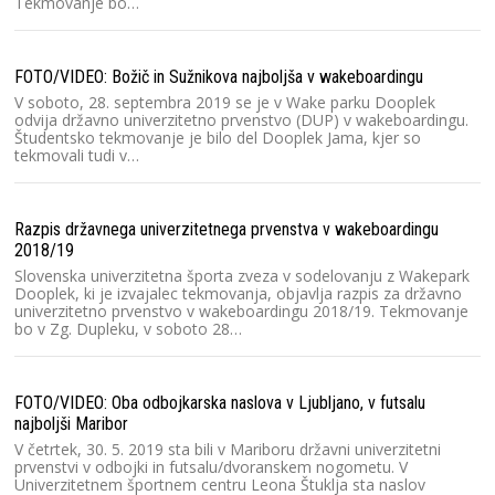
Tekmovanje bo…
FOTO/VIDEO: Božič in Sužnikova najboljša v wakeboardingu
V soboto, 28. septembra 2019 se je v Wake parku Dooplek
odvija državno univerzitetno prvenstvo (DUP) v wakeboardingu.
Dr
Študentsko tekmovanje je bilo del Dooplek Jama, kjer so
tekmovali tudi v…
Razpis državnega univerzitetnega prvenstva v wakeboardingu
2018/19
Dr
Slovenska univerzitetna športa zveza v sodelovanju z Wakepark
Dooplek, ki je izvajalec tekmovanja, objavlja razpis za državno
univerzitetno prvenstvo v wakeboardingu 2018/19. Tekmovanje
bo v Zg. Dupleku, v soboto 28…
Dr
FOTO/VIDEO: Oba odbojkarska naslova v Ljubljano, v futsalu
najboljši Maribor
V četrtek, 30. 5. 2019 sta bili v Mariboru državni univerzitetni
prvenstvi v odbojki in futsalu/dvoranskem nogometu. V
Univerzitetnem športnem centru Leona Štuklja sta naslov