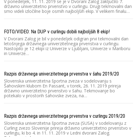
V ponedeljek, 11. 11. 2019 se je v Dvorani Zalog zaključilo 7.
državno univerzitetno prvenstvo v curlingu. Drugi tekmovalni dan
smo videli izločilne boje osmih najboljših ekip. V velikem finalu…
Dr
FOTO/VIDEO: Na DUP v curlingu dobili najboljših 8 ekip!
V Dvorani Zalog je bil v ponedeljek odigran prvi tekmovalni dan
letošnjega državnega univerzitetnega prvenstva v curlingu.
Nastopilo je 12 ekipi iz Univerze v Ljubljani, Univerze v Mariboru
in Univerze…
Dr
Razpis državnega univerzitetnega prvenstva v šahu 2019/20
Slovenska univerzitetna športna zveza v sodelovanju s
Šahovskim klubom En Passant, v torek, 26. 11. 2019 prireja
državno univerzitetno prvenstvo v šahu. Tekmovanje bo
potekalo v prostorih šahovske zveza, na…
Zi
Razpis državnega univerzitetnega prvenstva v curlingu 2019/20
Slovenska univerzitetna športna zveza (SUSA) v sodelovanju z
Curling zvezo Slovenije prireja državno univerzitetno prvenstvo v
curlingu, ki bo 4. in 11. 11. 2019 v Ledni dvorani Zalog.
Dr