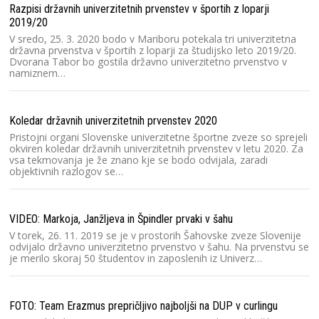
Un
Razpisi državnih univerzitetnih prvenstev v športih z loparji
za
2019/20
iz
V sredo, 25. 3. 2020 bodo v Mariboru potekala tri univerzitetna
di
državna prvenstva v športih z loparji za študijsko leto 2019/20.
p
Dvorana Tabor bo gostila državno univerzitetno prvenstvo v
namiznem…
V 
Šp
Koledar državnih univerzitetnih prvenstev 2020
šp
Pristojni organi Slovenske univerzitetne športne zveze so sprejeli
pr
okviren koledar državnih univerzitetnih prvenstev v letu 2020. Za
na
vsa tekmovanja je že znano kje se bodo odvijala, zaradi
objektivnih razlogov se…
Čl
V 
VIDEO: Markoja, Janžljeva in Špindler prvaki v šahu
lj
V torek, 26. 11. 2019 se je v prostorih Šahovske zveze Slovenije
un
odvijalo državno univerzitetno prvenstvo v šahu. Na prvenstvu se
di
je merilo skoraj 50 študentov in zaposlenih iz Univerz…
Zi
FOTO: Team Erazmus prepričljivo najboljši na DUP v curlingu