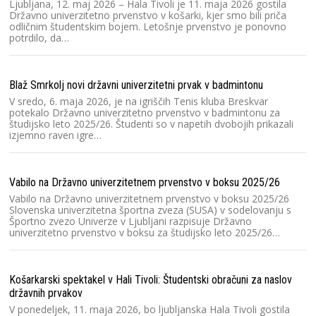
2
Ljubljana, 12. maj 2026 – Hala Tivoli je 11. maja 2026 gostila
Državno univerzitetno prvenstvo v košarki, kjer smo bili priča
odličnim študentskim bojem. Letošnje prvenstvo je ponovno
potrdilo, da…
Ra
čo
V 
Blaž Smrkolj novi državni univerzitetni prvak v badmintonu
Dr
V sredo, 6. maja 2026, je na igriščih Tenis kluba Breskvar
2
potekalo Državno univerzitetno prvenstvo v badmintonu za
T
študijsko leto 2025/26. Študenti so v napetih dvobojih prikazali
izjemno raven igre…
Na
V
Vabilo na Državno univerzitetnem prvenstvo v boksu 2025/26
un
Vabilo na Državno univerzitetnem prvenstvo v boksu 2025/26
U
Slovenska univerzitetna športna zveza (SUSA) v sodelovanju s
v
Športno zvezo Univerze v Ljubljani razpisuje Državno
univerzitetno prvenstvo v boksu za študijsko leto 2025/26…
Hv
V 
Košarkarski spektakel v Hali Tivoli: Študentski obračuni za naslov
Dr
državnih prvakov
20
Pr
V ponedeljek, 11. maja 2026, bo ljubljanska Hala Tivoli gostila