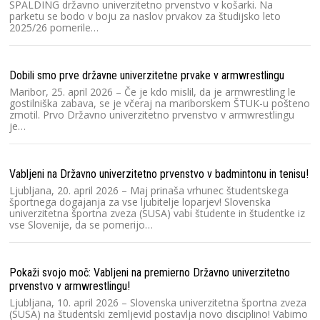
SPALDING državno univerzitetno prvenstvo v košarki. Na
parketu se bodo v boju za naslov prvakov za študijsko leto
2025/26 pomerile…
Ra
Šp
če
Dobili smo prve državne univerzitetne prvake v armwrestlingu
fu
š
Maribor, 25. april 2026 – Če je kdo mislil, da je armwrestling le
gostilniška zabava, se je včeraj na mariborskem ŠTUK-u pošteno
zmotil. Prvo Državno univerzitetno prvenstvo v armwrestlingu
je…
Ra
Sl
20
Vabljeni na Državno univerzitetno prvenstvo v badmintonu in tenisu!
o
Ljubljana, 20. april 2026 – Maj prinaša vrhunec študentskega
športnega dogajanja za vse ljubitelje loparjev! Slovenska
univerzitetna športna zveza (SUSA) vabi študente in študentke iz
vse Slovenije, da se pomerijo…
Ra
V
Dr
20
Pokaži svojo moč: Vabljeni na premierno Državno univerzitetno
šp
prvenstvo v armwrestlingu!
Ljubljana, 10. april 2026 – Slovenska univerzitetna športna zveza
(SUSA) na študentski zemljevid postavlja novo disciplino! Vabimo