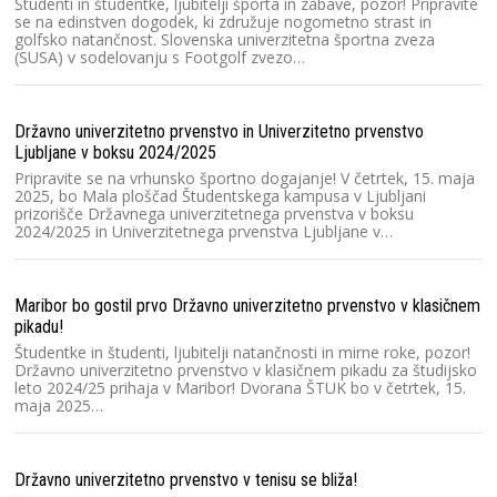
Študenti in študentke, ljubitelji športa in zabave, pozor! Pripravite
2
se na edinstven dogodek, ki združuje nogometno strast in
golfsko natančnost. Slovenska univerzitetna športna zveza
Sl
(SUSA) v sodelovanju s Footgolf zvezo…
pr
na
E
Državno univerzitetno prvenstvo in Univerzitetno prvenstvo
Ljubljane v boksu 2024/2025
Un
Pripravite se na vrhunsko športno dogajanje! V četrtek, 15. maja
S
2025, bo Mala ploščad Študentskega kampusa v Ljubljani
pr
prizorišče Državnega univerzitetnega prvenstva v boksu
so
2024/2025 in Univerzitetnega prvenstva Ljubljane v…
ro
Maribor bo gostil prvo Državno univerzitetno prvenstvo v klasičnem
SU
pikadu!
r
Študentke in študenti, ljubitelji natančnosti in mirne roke, pozor!
Sl
Državno univerzitetno prvenstvo v klasičnem pikadu za študijsko
Š
leto 2024/25 prihaja v Maribor! Dvorana ŠTUK bo v četrtek, 15.
žr
maja 2025…
ro
Državno univerzitetno prvenstvo v tenisu se bliža!
Ok