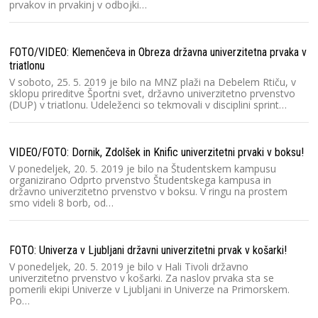
prvakov in prvakinj v odbojki…
Dr
FOTO/VIDEO: Klemenčeva in Obreza državna univerzitetna prvaka v
triatlonu
V soboto, 25. 5. 2019 je bilo na MNZ plaži na Debelem Rtiču, v
sklopu prireditve Športni svet, državno univerzitetno prvenstvo
(DUP) v triatlonu. Udeleženci so tekmovali v disciplini sprint…
Dr
VIDEO/FOTO: Dornik, Zdolšek in Knific univerzitetni prvaki v boksu!
V ponedeljek, 20. 5. 2019 je bilo na Študentskem kampusu
organizirano Odprto prvenstvo Študentskega kampusa in
državno univerzitetno prvenstvo v boksu. V ringu na prostem
Dr
smo videli 8 borb, od…
FOTO: Univerza v Ljubljani državni univerzitetni prvak v košarki!
V ponedeljek, 20. 5. 2019 je bilo v Hali Tivoli državno
univerzitetno prvenstvo v košarki. Za naslov prvaka sta se
Dr
pomerili ekipi Univerze v Ljubljani in Univerze na Primorskem.
Po…