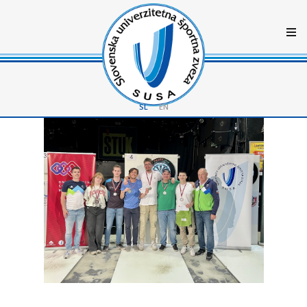
SL
EN