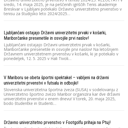
Sl
sredo, 14. maja 2025, je na peščenih igriščih Tenis akademije
Sl
Breskvar v Ljubljani potekalo Državno univerzitetno prvenstvo v
dv
tenisu za študijsko leto 2024/2025…
cu
Ljubljančani ostajajo Državni univerzitetni prvaki v košarki,
Ra
Mariborčanke presenetile in osvojile prvi naslov!
2
Ljubljančani ostajajo Državni univerzitetni prvak v košarki,
V 
Mariborčanke presenetile in osvojile prvi naslov! Na letošnjem
un
Državnem univerzitetnem prvenstvu v košarki, ki je potekalo v
kv
ponedeljek, 12. 5. 2025 v Hali Tivoli…
O
V Mariboru se obeta športni spektakel – vabljeni na državni
Lj
univerzitetni prvenstvi v futsalu in odbojki!
3 
Slovenska univerzitetna športna zveza (SUSA) v sodelovanju z
Lj
Univerzitetno športno zvezo Maribor organizira kar dve državni
ka
univerzitetni prvenstvi v enem dnevu! V torek, 20. maja 2025,
kv
bodo študentke in študenti…
S
Državno univerzitetno prvenstvo v Footgolfu prihaja na Ptuj!
Ra