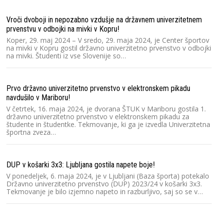
Ra
Un
Vroči dvoboji in nepozabno vzdušje na državnem univerzitetnem
Lj
pr
prvenstvu v odbojki na mivki v Kopru!
un
Koper, 29. maj 2024 – V sredo, 29. maja 2024, je Center športov
na mivki v Kopru gostil državno univerzitetno prvenstvo v odbojki
na mivki. Študenti iz vse Slovenije so…
Ra
2
Prvo državno univerzitetno prvenstvo v elektronskem pikadu
Sl
s
navdušilo v Mariboru!
pr
V četrtek, 16. maja 2024, je dvorana ŠTUK v Mariboru gostila 1.
n
državno univerzitetno prvenstvo v elektronskem pikadu za
študente in študentke. Tekmovanje, ki ga je izvedla Univerzitetna
športna zveza…
Gr
Sl
Sl
DUP v košarki 3x3: Ljubljana gostila napete boje!
un
V ponedeljek, 6. maja 2024, je v Ljubljani (Baza športa) potekalo
si
Državno univerzitetno prvenstvo (DUP) 2023/24 v košarki 3x3.
Tekmovanje je bilo izjemno napeto in razburljivo, saj so se v…
Mu