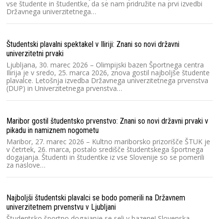
Ra
vse študente in študentke, da se nam pridružite na prvi izvedbi
Državnega univerzitetnega…
Sl
zv
D
Študentski plavalni spektakel v Iliriji: Znani so novi državni
univerzitetni prvaki
Ra
Ljubljana, 30. marec 2026 – Olimpijski bazen Športnega centra
Ilirija je v sredo, 25. marca 2026, znova gostil najboljše študente
Sl
plavalce. Letošnja izvedba Državnega univerzitetnega prvenstva
Sl
(DUP) in Univerzitetnega prvenstva…
20
s
Maribor gostil študentsko prvenstvo: Znani so novi državni prvaki v
Ra
pikadu in namiznem nogometu
2
Maribor, 27. marec 2026 – Kultno mariborsko prizorišče ŠTUK je
v četrtek, 26. marca, postalo središče študentskega športnega
Sl
dogajanja. Študenti in študentke iz vse Slovenije so se pomerili
zv
za naslove…
Dr
20
Najboljši študentski plavalci se bodo pomerili na Državnem
Ra
univerzitetnem prvenstvu v Ljubljani
V 
Študentsko športno dogajanje se seli v bazene! Slovenska