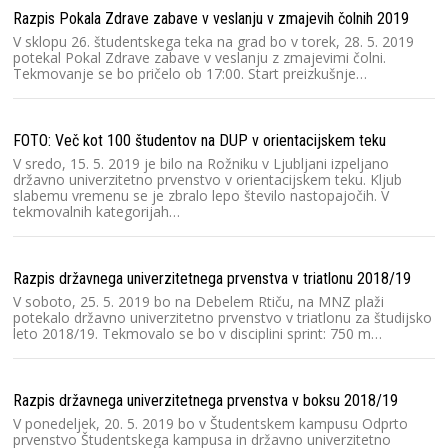
Razpis Pokala Zdrave zabave v veslanju v zmajevih čolnih 2019
V sklopu 26. študentskega teka na grad bo v torek, 28. 5. 2019
potekal Pokal Zdrave zabave v veslanju z zmajevimi čolni.
Tekmovanje se bo pričelo ob 17:00. Start preizkušnje…
FOTO: Več kot 100 študentov na DUP v orientacijskem teku
V sredo, 15. 5. 2019 je bilo na Rožniku v Ljubljani izpeljano
državno univerzitetno prvenstvo v orientacijskem teku. Kljub
slabemu vremenu se je zbralo lepo število nastopajočih. V
tekmovalnih kategorijah…
Razpis državnega univerzitetnega prvenstva v triatlonu 2018/19
V soboto, 25. 5. 2019 bo na Debelem Rtiču, na MNZ plaži
potekalo državno univerzitetno prvenstvo v triatlonu za študijsko
leto 2018/19. Tekmovalo se bo v disciplini sprint: 750 m…
Razpis državnega univerzitetnega prvenstva v boksu 2018/19
V ponedeljek, 20. 5. 2019 bo v Študentskem kampusu Odprto
prvenstvo Študentskega kampusa in državno univerzitetno