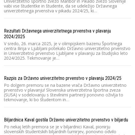
Univerzitetno športno zvezo Maribor in Pikado zvezo Slovenije
vabi vse študentke in študente, da se udeležijo Državnega
univerzitetnega prvenstva v pikadu 2024/25, ki…
Pi
iz
Rezultati Državnega univerzitetnega prvenstva v plavanju
Na
2024/2025
ži
or
V sredo, 26. marca 2025, je v olimpijskem bazenu Športnega
u
centra Ilirija v Ljubljani potekalo Državno univerzitetno prvenstvo
in Univerzitetno prvenstvo Ljubljane v plavanju za študijsko leto
2024/2025. Tekmovanje je…
Ra
V 
Razpis za Državno univerzitetno prvenstvo v plavanju 2024/25
bo
pr
Po dolgem premoru se na bazene vrača Državno univerzitetno
k
prvenstvo v plavanju! Slovenska univerzitetna športna zveza
(SUSA) v sodelovanju s številnimi partnerji ponovno oživlja to
tekmovanje, ki bo študentom in…
V 
Sl
Biljardnica Kaval gostila Državno univerzitetno prvenstvo v biljardu
ro
Pr
Po nekaj letih premora se je v biljardnici Kaval, pionirju
h
slovenskih študentskih biljardnih turnirjev, ponovno odvilo