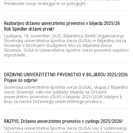
Preizkusite svoje strategije in se potegujte…
Ra
Ko
20
št
Razburljivo državno univerzitetno prvenstvo v biljardu 2025/26:
u
Rok Spindler državni prvak!
Ljubljana, 18. november 2025, Biljardnica Direkt Organizatorja:
Slovenska univerzitetna športna zveza (SUSA) in Biljardna zveza
Ra
Slovenije V letošnjem študijskem letu so Biljardna zveza
Slovenije, SUSA in Univerzitetne športne zveze ponovno uspešno
l
vzpostavile…
Sl
Sl
Dr
2
DRŽAVNO UNIVERZITETNO PRVENSTVO V BILJARDU 2025/2026:
Prijave so odprte!
Slovenska univerzitetna športna zveza (SUSA), skupaj z Biljardno
DU
zvezo Slovenije, vabi vse ljubitelje biljarda na Državno
univerzitetno prvenstvo (DUP) v biljardu 2025/2026! Vabljeni k
Dr
boju za naslov Državnega univerzitetnega prvaka v…
le
Tr
u
RAZPIS: Državno univerzitetno prvenstvo v curlingu 2025/2026!
Slovenska univerzitetna športna zveza (SUSA) vas v sodelovanju
Ra
s Športno zvezo Univerze v Ljubljani in Curling zvezo Slovenije