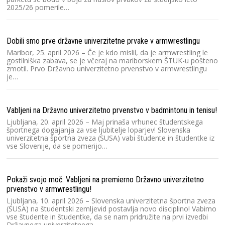
2025/26 pomerile…
Ra
Šp
če
Dobili smo prve državne univerzitetne prvake v armwrestlingu
fu
š
Maribor, 25. april 2026 – Če je kdo mislil, da je armwrestling le
gostilniška zabava, se je včeraj na mariborskem ŠTUK-u pošteno
zmotil. Prvo Državno univerzitetno prvenstvo v armwrestlingu
je…
Ra
Sl
20
Vabljeni na Državno univerzitetno prvenstvo v badmintonu in tenisu!
o
Ljubljana, 20. april 2026 – Maj prinaša vrhunec študentskega
športnega dogajanja za vse ljubitelje loparjev! Slovenska
univerzitetna športna zveza (SUSA) vabi študente in študentke iz
vse Slovenije, da se pomerijo…
Ra
V
Dr
20
Pokaži svojo moč: Vabljeni na premierno Državno univerzitetno
šp
prvenstvo v armwrestlingu!
Ljubljana, 10. april 2026 – Slovenska univerzitetna športna zveza
(SUSA) na študentski zemljevid postavlja novo disciplino! Vabimo
Ra
vse študente in študentke, da se nam pridružite na prvi izvedbi
Državnega univerzitetnega…