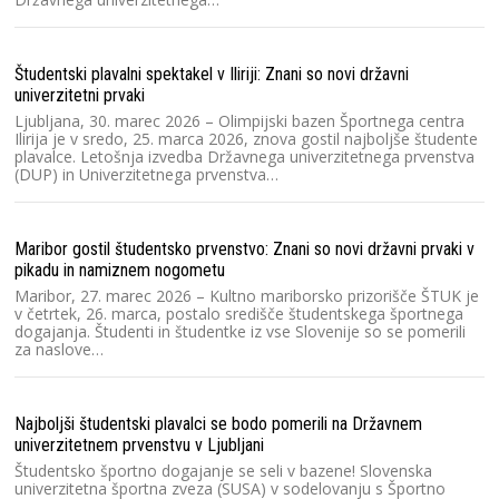
Sl
zv
D
Študentski plavalni spektakel v Iliriji: Znani so novi državni
univerzitetni prvaki
Ra
Ljubljana, 30. marec 2026 – Olimpijski bazen Športnega centra
Ilirija je v sredo, 25. marca 2026, znova gostil najboljše študente
Sl
plavalce. Letošnja izvedba Državnega univerzitetnega prvenstva
Sl
(DUP) in Univerzitetnega prvenstva…
20
s
Maribor gostil študentsko prvenstvo: Znani so novi državni prvaki v
Ra
pikadu in namiznem nogometu
2
Maribor, 27. marec 2026 – Kultno mariborsko prizorišče ŠTUK je
v četrtek, 26. marca, postalo središče študentskega športnega
Sl
dogajanja. Študenti in študentke iz vse Slovenije so se pomerili
zv
za naslove…
Dr
20
Najboljši študentski plavalci se bodo pomerili na Državnem
Ra
univerzitetnem prvenstvu v Ljubljani
V 
Študentsko športno dogajanje se seli v bazene! Slovenska
un
univerzitetna športna zveza (SUSA) v sodelovanju s Športno