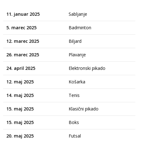
11. januar 2025
Sabljanje
Lj
5. marec 2025
Badminton
Lj
12. marec 2025
Biljard
Lj
26. marec 2025
Plavanje
Lj
24. april 2025
Elektronski pikado
Pt
12. maj 2025
Košarka
Lj
14. maj 2025
Tenis
Lj
15. maj 2025
Klasični pikado
M
15. maj 2025
Boks
Lj
20. maj 2025
Futsal
M