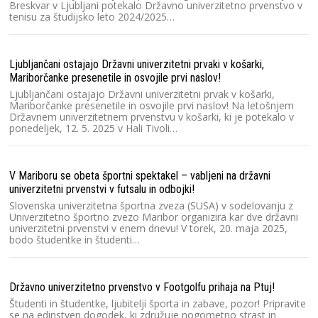
Sl
Breskvar v Ljubljani potekalo Državno univerzitetno prvenstvo v
dv
tenisu za študijsko leto 2024/2025…
cu
Ljubljančani ostajajo Državni univerzitetni prvaki v košarki,
Ra
Mariborčanke presenetile in osvojile prvi naslov!
2
Ljubljančani ostajajo Državni univerzitetni prvak v košarki,
V 
Mariborčanke presenetile in osvojile prvi naslov! Na letošnjem
un
Državnem univerzitetnem prvenstvu v košarki, ki je potekalo v
kv
ponedeljek, 12. 5. 2025 v Hali Tivoli…
O
V Mariboru se obeta športni spektakel – vabljeni na državni
Lj
univerzitetni prvenstvi v futsalu in odbojki!
3 
Slovenska univerzitetna športna zveza (SUSA) v sodelovanju z
Lj
Univerzitetno športno zvezo Maribor organizira kar dve državni
ka
univerzitetni prvenstvi v enem dnevu! V torek, 20. maja 2025,
kv
bodo študentke in študenti…
S
Državno univerzitetno prvenstvo v Footgolfu prihaja na Ptuj!
Ra
Študenti in študentke, ljubitelji športa in zabave, pozor! Pripravite
2
se na edinstven dogodek, ki združuje nogometno strast in