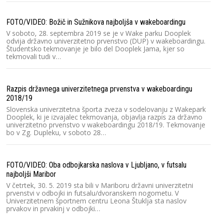
FOTO/VIDEO: Božič in Sužnikova najboljša v wakeboardingu
V soboto, 28. septembra 2019 se je v Wake parku Dooplek
odvija državno univerzitetno prvenstvo (DUP) v wakeboardingu.
Dr
Študentsko tekmovanje je bilo del Dooplek Jama, kjer so
tekmovali tudi v…
Razpis državnega univerzitetnega prvenstva v wakeboardingu
2018/19
Dr
Slovenska univerzitetna športa zveza v sodelovanju z Wakepark
Dooplek, ki je izvajalec tekmovanja, objavlja razpis za državno
univerzitetno prvenstvo v wakeboardingu 2018/19. Tekmovanje
bo v Zg. Dupleku, v soboto 28…
Dr
FOTO/VIDEO: Oba odbojkarska naslova v Ljubljano, v futsalu
najboljši Maribor
V četrtek, 30. 5. 2019 sta bili v Mariboru državni univerzitetni
prvenstvi v odbojki in futsalu/dvoranskem nogometu. V
Univerzitetnem športnem centru Leona Štuklja sta naslov
prvakov in prvakinj v odbojki…