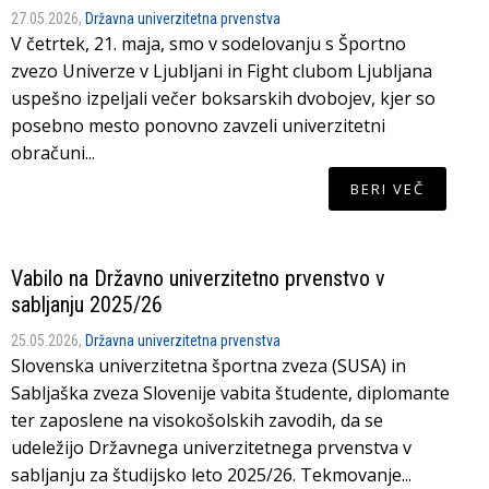
27.05.2026,
Državna univerzitetna prvenstva
V četrtek, 21. maja, smo v sodelovanju s Športno
zvezo Univerze v Ljubljani in Fight clubom Ljubljana
uspešno izpeljali večer boksarskih dvobojev, kjer so
posebno mesto ponovno zavzeli univerzitetni
obračuni...
BERI VEČ
Vabilo na Državno univerzitetno prvenstvo v
sabljanju 2025/26
25.05.2026,
Državna univerzitetna prvenstva
Slovenska univerzitetna športna zveza (SUSA) in
Sabljaška zveza Slovenije vabita študente, diplomante
ter zaposlene na visokošolskih zavodih, da se
udeležijo Državnega univerzitetnega prvenstva v
sabljanju za študijsko leto 2025/26. Tekmovanje...