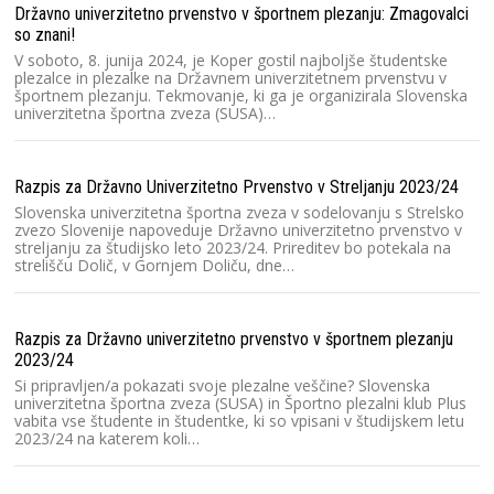
Ra
Državno univerzitetno prvenstvo v športnem plezanju: Zmagovalci
so znani!
Sl
(S
V soboto, 8. junija 2024, je Koper gostil najboljše študentske
pr
plezalce in plezalke na Državnem univerzitetnem prvenstvu v
športnem plezanju. Tekmovanje, ki ga je organizirala Slovenska
univerzitetna športna zveza (SUSA)…
Me
Ar
Razpis za Državno Univerzitetno Prvenstvo v Streljanju 2023/24
Sl
Lj
Slovenska univerzitetna športna zveza v sodelovanju s Strelsko
Št
zvezo Slovenije napoveduje Državno univerzitetno prvenstvo v
un
streljanju za študijsko leto 2023/24. Prireditev bo potekala na
strelišču Dolič, v Gornjem Doliču, dne…
Vi
Razpis za Državno univerzitetno prvenstvo v športnem plezanju
Un
2023/24
pr
or
Si pripravljen/a pokazati svoje plezalne veščine? Slovenska
zv
univerzitetna športna zveza (SUSA) in Športno plezalni klub Plus
vabita vse študente in študentke, ki so vpisani v študijskem letu
2023/24 na katerem koli…
Ra