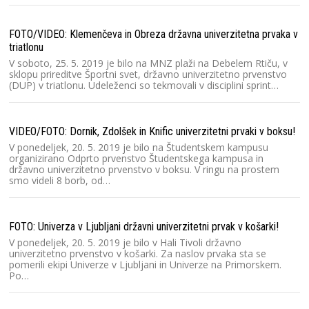
Dr
FOTO/VIDEO: Klemenčeva in Obreza državna univerzitetna prvaka v
triatlonu
V soboto, 25. 5. 2019 je bilo na MNZ plaži na Debelem Rtiču, v
sklopu prireditve Športni svet, državno univerzitetno prvenstvo
(DUP) v triatlonu. Udeleženci so tekmovali v disciplini sprint…
Dr
VIDEO/FOTO: Dornik, Zdolšek in Knific univerzitetni prvaki v boksu!
V ponedeljek, 20. 5. 2019 je bilo na Študentskem kampusu
organizirano Odprto prvenstvo Študentskega kampusa in
državno univerzitetno prvenstvo v boksu. V ringu na prostem
Dr
smo videli 8 borb, od…
FOTO: Univerza v Ljubljani državni univerzitetni prvak v košarki!
V ponedeljek, 20. 5. 2019 je bilo v Hali Tivoli državno
univerzitetno prvenstvo v košarki. Za naslov prvaka sta se
Dr
pomerili ekipi Univerze v Ljubljani in Univerze na Primorskem.
Po…