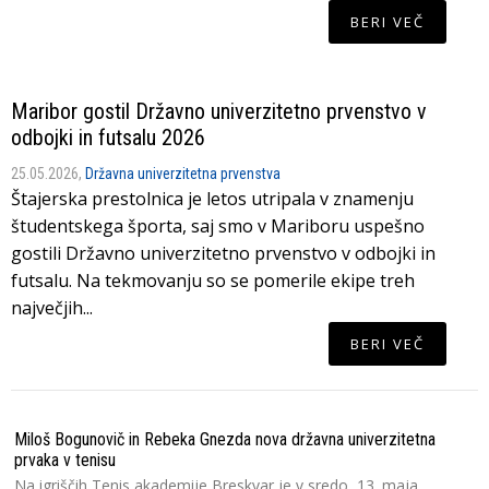
BERI VEČ
Maribor gostil Državno univerzitetno prvenstvo v
odbojki in futsalu 2026
25.05.2026,
Državna univerzitetna prvenstva
Štajerska prestolnica je letos utripala v znamenju
študentskega športa, saj smo v Mariboru uspešno
gostili Državno univerzitetno prvenstvo v odbojki in
futsalu. Na tekmovanju so se pomerile ekipe treh
največjih...
BERI VEČ
Miloš Bogunovič in Rebeka Gnezda nova državna univerzitetna
Lj
prvaka v tenisu
V 
un
Na igriščih Tenis akademije Breskvar je v sredo, 13. maja