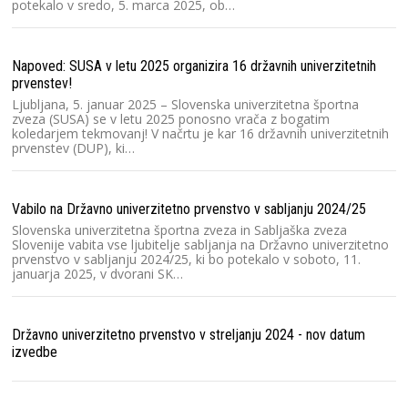
potekalo v sredo, 5. marca 2025, ob…
Ra
Po
č
Napoved: SUSA v letu 2025 organizira 16 državnih univerzitetnih
u
prvenstev!
or
Ljubljana, 5. januar 2025 – Slovenska univerzitetna športna
zveza (SUSA) se v letu 2025 ponosno vrača z bogatim
koledarjem tekmovanj! V načrtu je kar 16 državnih univerzitetnih
Ra
prvenstev (DUP), ki…
2
Pr
Sl
Vabilo na Državno univerzitetno prvenstvo v sabljanju 2024/25
ro
u
Slovenska univerzitetna športna zveza in Sabljaška zveza
Slovenije vabita vse ljubitelje sabljanja na Državno univerzitetno
prvenstvo v sabljanju 2024/25, ki bo potekalo v soboto, 11.
januarja 2025, v dvorani SK…
St
St
Dr
Državno univerzitetno prvenstvo v streljanju 2024 - nov datum
le
izvedbe
m