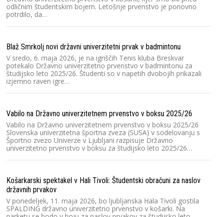
odličnim študentskim bojem. Letošnje prvenstvo je ponovno
potrdilo, da…
Ra
čo
V 
Blaž Smrkolj novi državni univerzitetni prvak v badmintonu
Dr
V sredo, 6. maja 2026, je na igriščih Tenis kluba Breskvar
2
potekalo Državno univerzitetno prvenstvo v badmintonu za
T
študijsko leto 2025/26. Študenti so v napetih dvobojih prikazali
izjemno raven igre…
Na
V
Vabilo na Državno univerzitetnem prvenstvo v boksu 2025/26
un
Vabilo na Državno univerzitetnem prvenstvo v boksu 2025/26
U
Slovenska univerzitetna športna zveza (SUSA) v sodelovanju s
v
Športno zvezo Univerze v Ljubljani razpisuje Državno
univerzitetno prvenstvo v boksu za študijsko leto 2025/26…
Hv
V 
Košarkarski spektakel v Hali Tivoli: Študentski obračuni za naslov
Dr
državnih prvakov
20
Pr
V ponedeljek, 11. maja 2026, bo ljubljanska Hala Tivoli gostila
SPALDING državno univerzitetno prvenstvo v košarki. Na
parketu se bodo v boju za naslov prvakov za študijsko leto