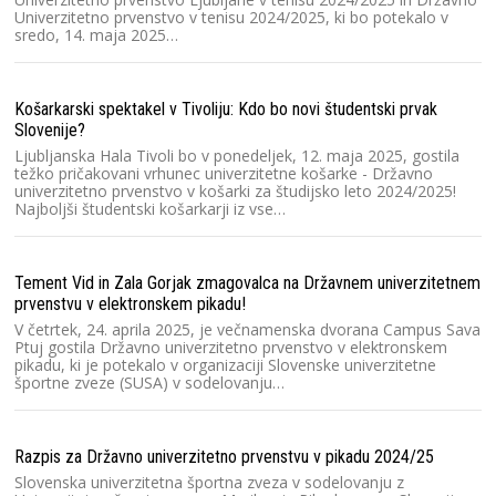
Te
Univerzitetno prvenstvo v tenisu 2024/2025, ki bo potekalo v
pr
sredo, 14. maja 2025…
le
Košarkarski spektakel v Tivoliju: Kdo bo novi študentski prvak
Pa
Slovenije?
na
Ljubljanska Hala Tivoli bo v ponedeljek, 12. maja 2025, gostila
Na
težko pričakovani vrhunec univerzitetne košarke - Državno
če
univerzitetno prvenstvo v košarki za študijsko leto 2024/2025!
od
Najboljši študentski košarkarji iz vse…
Do
Tement Vid in Zala Gorjak zmagovalca na Državnem univerzitetnem
prvenstvu v elektronskem pikadu!
Sl
n
V četrtek, 24. aprila 2025, je večnamenska dvorana Campus Sava
un
Ptuj gostila Državno univerzitetno prvenstvo v elektronskem
pikadu, ki je potekalo v organizaciji Slovenske univerzitetne
športne zveze (SUSA) v sodelovanju…
Mi
Na
Razpis za Državno univerzitetno prvenstvu v pikadu 2024/25
1
pr
Slovenska univerzitetna športna zveza v sodelovanju z
šp