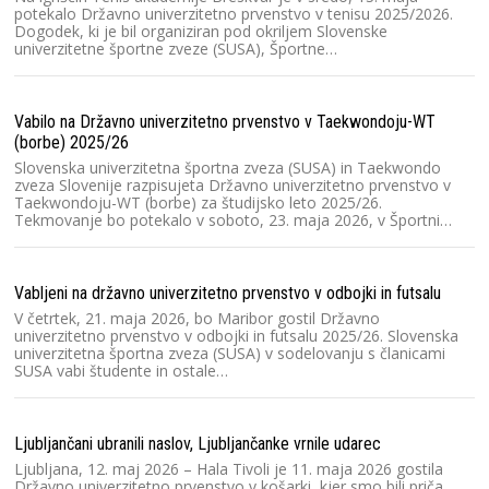
v 
potekalo Državno univerzitetno prvenstvo v tenisu 2025/2026.
N
Dogodek, ki je bil organiziran pod okriljem Slovenske
univerzitetne športne zveze (SUSA), Športne…
V 
Vabilo na Državno univerzitetno prvenstvo v Taekwondoju-WT
V 
(borbe) 2025/26
Lj
un
Slovenska univerzitetna športna zveza (SUSA) in Taekwondo
kv
zveza Slovenije razpisujeta Državno univerzitetno prvenstvo v
Taekwondoju-WT (borbe) za študijsko leto 2025/26.
Tekmovanje bo potekalo v soboto, 23. maja 2026, v Športni…
V 
V 
Vabljeni na državno univerzitetno prvenstvo v odbojki in futsalu
zv
D
V četrtek, 21. maja 2026, bo Maribor gostil Državno
univerzitetno prvenstvo v odbojki in futsalu 2025/26. Slovenska
univerzitetna športna zveza (SUSA) v sodelovanju s članicami
SUSA vabi študente in ostale…
Ve
P
V 
Ljubljančani ubranili naslov, Ljubljančanke vrnile udarec
Dr
2
Ljubljana, 12. maj 2026 – Hala Tivoli je 11. maja 2026 gostila
Državno univerzitetno prvenstvo v košarki, kjer smo bili priča