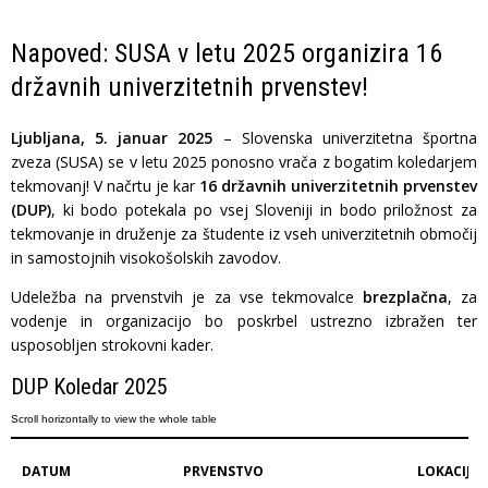
Napoved: SUSA v letu 2025 organizira 16
državnih univerzitetnih prvenstev!
Ljubljana, 5. januar 2025
– Slovenska univerzitetna športna
zveza (SUSA) se v letu 2025 ponosno vrača z bogatim koledarjem
tekmovanj! V načrtu je kar
16 državnih univerzitetnih prvenstev
(DUP)
, ki bodo potekala po vsej Sloveniji in bodo priložnost za
tekmovanje in druženje za študente iz vseh univerzitetnih območij
in samostojnih visokošolskih zavodov.
Udeležba na prvenstvih je za vse tekmovalce
brezplačna
, za
vodenje in organizacijo bo poskrbel ustrezno izbražen ter
usposobljen strokovni kader.
DUP Koledar 2025
DATUM
PRVENSTVO
LOKACIJA