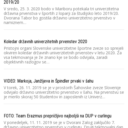
za
2019/20
iz
V sredo, 25. 3. 2020 bodo v Mariboru potekala tri univerzitetna
di
državna prvenstva v športih z loparji za študijsko leto 2019/20.
p
Dvorana Tabor bo gostila državno univerzitetno prvenstvo v
namiznem…
V 
Šp
Koledar državnih univerzitetnih prvenstev 2020
šp
Pristojni organi Slovenske univerzitetne športne zveze so sprejeli
pr
okviren koledar državnih univerzitetnih prvenstev v letu 2020. Za
na
vsa tekmovanja je že znano kje se bodo odvijala, zaradi
objektivnih razlogov se…
Čl
V 
VIDEO: Markoja, Janžljeva in Špindler prvaki v šahu
lj
V torek, 26. 11. 2019 se je v prostorih Šahovske zveze Slovenije
un
odvijalo državno univerzitetno prvenstvo v šahu. Na prvenstvu se
di
je merilo skoraj 50 študentov in zaposlenih iz Univerz…
Zi
FOTO: Team Erazmus prepričljivo najboljši na DUP v curlingu
V ponedeljek, 11. 11. 2019 se je v Dvorani Zalog zaključilo 7.
državno univerzitetno prvenstvo v curlingu. Drugi tekmovalni dan