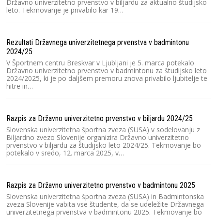
Državno univerzitetno prvenstvo v biljardu za aktualno študijsko
leto. Tekmovanje je privabilo kar 19…
Ra
2
Rezultati Državnega univerzitetnega prvenstva v badmintonu
Na
2024/25
Lj
pr
V Športnem centru Breskvar v Ljubljani je 5. marca potekalo
S
Državno univerzitetno prvenstvo v badmintonu za študijsko leto
2024/2025, ki je po daljšem premoru znova privabilo ljubitelje te
hitre in…
Ra
2
Razpis za Državno univerzitetno prvenstvo v biljardu 2024/25
S
l
Slovenska univerzitetna športna zveza (SUSA) v sodelovanju z
pr
Biljardno zvezo Slovenije organizira Državno univerzitetno
prvenstvo v biljardu za študijsko leto 2024/25. Tekmovanje bo
potekalo v sredo, 12. marca 2025, v…
Ra
Sl
Razpis za Državno univerzitetno prvenstvo v badmintonu 2025
20
2
Slovenska univerzitetna športna zveza (SUSA) in Badmintonska
zveza Slovenije vabita vse študente, da se udeležite Državnega
univerzitetnega prvenstva v badmintonu 2025. Tekmovanje bo