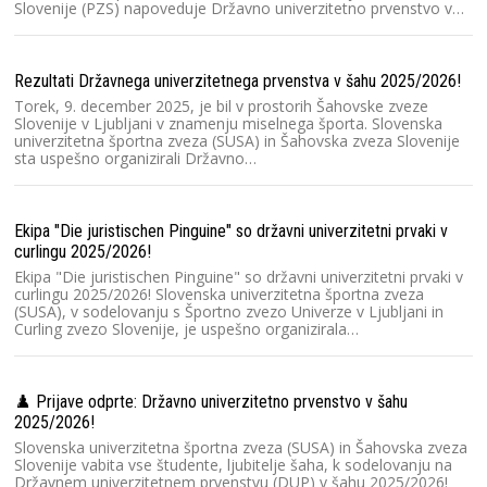
Slovenije (PZS) napoveduje Državno univerzitetno prvenstvo v…
Kr
Ko
Rezultati Državnega univerzitetnega prvenstva v šahu 2025/2026!
20
Torek, 9. december 2025, je bil v prostorih Šahovske zveze
št
Slovenije v Ljubljani v znamenju miselnega športa. Slovenska
u
univerzitetna športna zveza (SUSA) in Šahovska zveza Slovenije
sta uspešno organizirali Državno…
Ra
Sl
Ekipa "Die juristischen Pinguine" so državni univerzitetni prvaki v
Sl
curlingu 2025/2026!
un
Ekipa "Die juristischen Pinguine" so državni univerzitetni prvaki v
T
curlingu 2025/2026! Slovenska univerzitetna športna zveza
(SUSA), v sodelovanju s Športno zvezo Univerze v Ljubljani in
Curling zvezo Slovenije, je uspešno organizirala…
DU
Da
Š
♟️ Prijave odprte: Državno univerzitetno prvenstvo v šahu
pr
2025/2026!
st
Slovenska univerzitetna športna zveza (SUSA) in Šahovska zveza
Slovenije vabita vse študente, ljubitelje šaha, k sodelovanju na
Državnem univerzitetnem prvenstvu (DUP) v šahu 2025/2026!