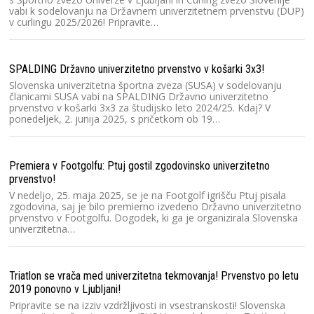
vabi k sodelovanju na Državnem univerzitetnem prvenstvu (DUP)
Sl
v curlingu 2025/2026! Pripravite…
Sl
Dr
2
SPALDING Državno univerzitetno prvenstvo v košarki 3x3!
Slovenska univerzitetna športna zveza (SUSA) v sodelovanju
Na
članicami SUSA vabi na SPALDING Državno univerzitetno
prvenstvo v košarki 3x3 za študijsko leto 2024/25. Kdaj? V
Na
ponedeljek, 2. junija 2025, s pričetkom ob 19…
št
Dr
na
Premiera v Footgolfu: Ptuj gostil zgodovinsko univerzitetno
prvenstvo!
Ma
V nedeljo, 25. maja 2025, se je na Footgolf igrišču Ptuj pisala
la
zgodovina, saj je bilo premierno izvedeno Državno univerzitetno
prvenstvo v Footgolfu. Dogodek, ki ga je organizirala Slovenska
V
univerzitetna…
un
ga
k
Triatlon se vrača med univerzitetna tekmovanja! Prvenstvo po letu
2019 ponovno v Ljubljani!
Au
Pripravite se na izziv vzdržljivosti in vsestranskosti! Slovenska