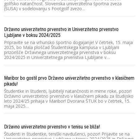
golfsko natančnost. Slovenska univerzitetna športna zveza
Sl
(SUSA) v sodelovanju s Footgolf zvezo…
pr
na
E
Državno univerzitetno prvenstvo in Univerzitetno prvenstvo
Ljubljane v boksu 2024/2025
Un
Pripravite se na vrhunsko športno dogajanje! V četrtek, 15. maja
S
2025, bo Mala ploščad Študentskega kampusa v Ljubljani
pr
prizorišče Državnega univerzitetnega prvenstva v boksu
so
2024/2025 in Univerzitetnega prvenstva Ljubljane v…
ro
Maribor bo gostil prvo Državno univerzitetno prvenstvo v klasičnem
SU
pikadu!
r
Študentke in študenti, ljubitelji natančnosti in mirne roke, pozor!
Sl
Državno univerzitetno prvenstvo v klasičnem pikadu za študijsko
Š
leto 2024/25 prihaja v Maribor! Dvorana ŠTUK bo v četrtek, 15.
žr
maja 2025…
ro
Državno univerzitetno prvenstvo v tenisu se bliža!
Ok
Študenti in študentke, teniški navdušenci, pozor! Prijavite se na
Sl
Univerzitetno prvenstvo Ljubljane v tenisu 2024/2025 in Državno