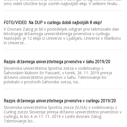
smo videli izločilne boje osmih najboljših ekip. V velikem finalu…
Dr
FOTO/VIDEO: Na DUP v curlingu dobili najboljših 8 ekip!
V Dvorani Zalog je bil v ponedeljek odigran prvi tekmovalni dan
letošnjega državnega univerzitetnega prvenstva v curlingu.
Nastopilo je 12 ekipi iz Univerze v Ljubljani, Univerze v Mariboru
in Univerze…
Dr
Razpis državnega univerzitetnega prvenstva v šahu 2019/20
Slovenska univerzitetna športna zveza v sodelovanju s
Šahovskim klubom En Passant, v torek, 26. 11. 2019 prireja
državno univerzitetno prvenstvo v šahu. Tekmovanje bo
potekalo v prostorih šahovske zveza, na…
Zi
Razpis državnega univerzitetnega prvenstva v curlingu 2019/20
Slovenska univerzitetna športna zveza (SUSA) v sodelovanju z
Curling zvezo Slovenije prireja državno univerzitetno prvenstvo v
curlingu, ki bo 4. in 11. 11. 2019 v Ledni dvorani Zalog.
Dr
Tekmovanje bo…