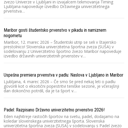
zvezo Univerze v Ljubljani in izvajalcem tekmovanja Timing
Ljubljana napoveduje izvedbo Državnega univerzitetnega
prvenstva…
Ra
2
Dv
Maribor gosti študentsko prvenstvo v pikadu in namiznem
2
nogometu
te
Maribor, 12. marec 2026 – Študentski utrip se seli v štajersko
prestolnico! Slovenska univerzitetna športna zveza (SUSA) v
sodelovanju z Univerzitetno športno zvezo Maribor napoveduje
izvedbo državnih univerzitetnih prvenstev v…
Kl
pr
Sl
Sl
Uspešna premiera prvenstva v padlu: Naslova v Ljubljano in Maribor
un
Ljubljana, 4. marec 2026 – Če smo še pred nekaj leti o padlu
T
govorili kot o eksotični popestritvi teniške sezone, je včerajšnji
dan dokončno potrdil, da je ta šport v…
Ra
2
Padel: Razpisano Državno univerzitetno prvenstvo 2026!
D
Eden najhitreje rastočih športov na svetu, padel, dodajamo na
če
koledar slovenskega univerzitetnega športa. Slovenska
b
univerzitetna športna zveza (SUSA) v sodelovanju s Padel zvezo