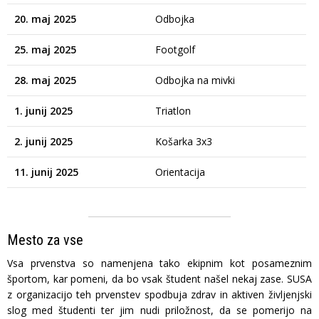
20. maj 2025
Odbojka
M
25. maj 2025
Footgolf
Pt
28. maj 2025
Odbojka na mivki
K
1. junij 2025
Triatlon
Lj
2. junij 2025
Košarka 3x3
Lj
11. junij 2025
Orientacija
Lj
Mesto za vse
Vsa prvenstva so namenjena tako ekipnim kot posameznim
športom, kar pomeni, da bo vsak študent našel nekaj zase. SUSA
z organizacijo teh prvenstev spodbuja zdrav in aktiven življenjski
slog med študenti ter jim nudi priložnost, da se pomerijo na