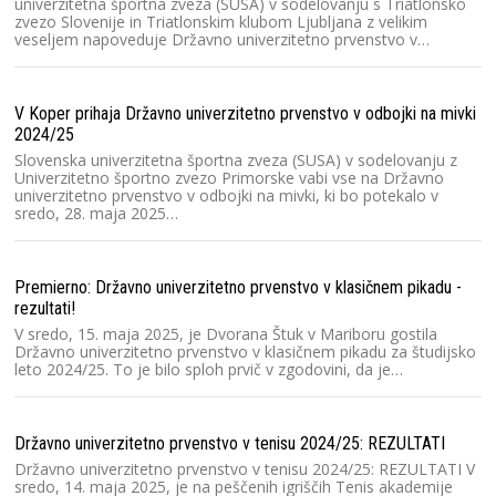
dr
univerzitetna športna zveza (SUSA) v sodelovanju s Triatlonsko
zvezo Slovenije in Triatlonskim klubom Ljubljana z velikim
V
veseljem napoveduje Državno univerzitetno prvenstvo v…
un
st
Cu
V Koper prihaja Državno univerzitetno prvenstvo v odbojki na mivki
2024/25
SU
Slovenska univerzitetna športna zveza (SUSA) v sodelovanju z
Univerzitetno športno zvezo Primorske vabi vse na Državno
Za
univerzitetno prvenstvo v odbojki na mivki, ki bo potekalo v
20
sredo, 28. maja 2025…
or
(
Premierno: Državno univerzitetno prvenstvo v klasičnem pikadu -
Ra
rezultati!
V
V sredo, 15. maja 2025, je Dvorana Štuk v Mariboru gostila
p
Državno univerzitetno prvenstvo v klasičnem pikadu za študijsko
št
leto 2024/25. To je bilo sploh prvič v zgodovini, da je…
un
Državno univerzitetno prvenstvo v tenisu 2024/25: REZULTATI
Ra
Državno univerzitetno prvenstvo v tenisu 2024/25: REZULTATI V
Sl
sredo, 14. maja 2025, je na peščenih igriščih Tenis akademije