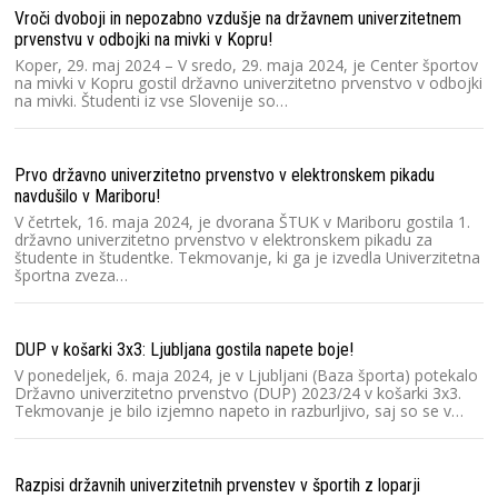
Un
Vroči dvoboji in nepozabno vzdušje na državnem univerzitetnem
Lj
pr
prvenstvu v odbojki na mivki v Kopru!
un
Koper, 29. maj 2024 – V sredo, 29. maja 2024, je Center športov
na mivki v Kopru gostil državno univerzitetno prvenstvo v odbojki
na mivki. Študenti iz vse Slovenije so…
Ra
2
Prvo državno univerzitetno prvenstvo v elektronskem pikadu
Sl
s
navdušilo v Mariboru!
pr
V četrtek, 16. maja 2024, je dvorana ŠTUK v Mariboru gostila 1.
n
državno univerzitetno prvenstvo v elektronskem pikadu za
študente in študentke. Tekmovanje, ki ga je izvedla Univerzitetna
športna zveza…
Gr
Sl
Sl
DUP v košarki 3x3: Ljubljana gostila napete boje!
un
V ponedeljek, 6. maja 2024, je v Ljubljani (Baza športa) potekalo
si
Državno univerzitetno prvenstvo (DUP) 2023/24 v košarki 3x3.
Tekmovanje je bilo izjemno napeto in razburljivo, saj so se v…
Mu
Un
Razpisi državnih univerzitetnih prvenstev v športih z loparji