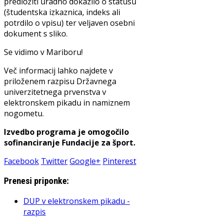
predložiti uradno dokazilo o statusu
(študentska izkaznica, indeks ali
potrdilo o vpisu) ter veljaven osebni
dokument s sliko.
Se vidimo v Mariboru!
Več informacij lahko najdete v
priloženem razpisu Državnega
univerzitetnega prvenstva v
elektronskem pikadu in namiznem
nogometu.
Izvedbo programa je omogočilo
sofinanciranje Fundacije za šport.
Facebook
Twitter
Google+
Pinterest
Prenesi priponke:
DUP v elektronskem pikadu -
razpis