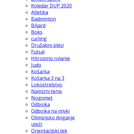
Koledar DUP 2020
Atletika
Badminton
Biljard
Boks
curling
Družabni plesi
Futsal
Hitrostno rolanje
Judo
Košarka
Košarka 3 na 3
Lokostrelstvo
Namizni tenis
Nogomet
Odbojka
Odbojka na mivki
Olimpijsko dviganje
uteži
Orientacijski tek