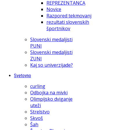
REPREZENTANCA
Novice
Razpored tekmovanj
rezultati slovenskih
športnikov
Slovenski medaljisti
PUNI
Slovenski medaljisti
ZUNI
Kaj so univerzijade?
Svetovno
curling
Odbojka na mivki
Olimpijsko dviganje
uteži
Strelstvo
Skvoš
Šah