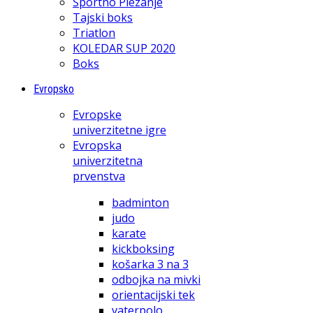
Športno Plezanje
Tajski boks
Triatlon
KOLEDAR SUP 2020
Boks
Evropsko
Evropske
univerzitetne igre
Evropska
univerzitetna
prvenstva
badminton
judo
karate
kickboksing
košarka 3 na 3
odbojka na mivki
orientacijski tek
vaterpolo