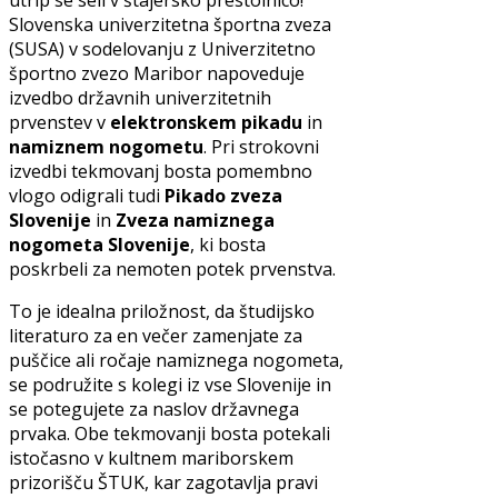
utrip se seli v štajersko prestolnico!
Slovenska univerzitetna športna zveza
(SUSA) v sodelovanju z Univerzitetno
športno zvezo Maribor napoveduje
izvedbo državnih univerzitetnih
prvenstev v
elektronskem pikadu
in
namiznem nogometu
. Pri strokovni
izvedbi tekmovanj bosta pomembno
vlogo odigrali tudi
Pikado zveza
Slovenije
in
Zveza namiznega
nogometa Slovenije
, ki bosta
poskrbeli za nemoten potek prvenstva.
To je idealna priložnost, da študijsko
literaturo za en večer zamenjate za
puščice ali ročaje namiznega nogometa,
se podružite s kolegi iz vse Slovenije in
se potegujete za naslov državnega
prvaka. Obe tekmovanji bosta potekali
istočasno v kultnem mariborskem
prizorišču ŠTUK, kar zagotavlja pravi