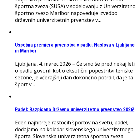
športna zveza (SUSA) v sodelovanju z Univerzitetno
športno zvezo Maribor napoveduje izvedbo
državnih univerzitetnih prvenstev v…
Uspešna premiera prvenstva v padlu: Naslova v Ljubljano
in Maribor
Ljubljana, 4. marec 2026 – Če smo še pred nekaj leti
o padlu govorili kot o eksotični popestritvi teniške
sezone, je včerajšnji dan dokončno potrdil, da je ta
šport v…
Padel: Razpisano Državno univerzitetno prvenstvo 2026!
Eden najhitreje rastočih športov na svetu, padel,
dodajamo na koledar slovenskega univerzitetnega
športa. Slovenska univerzitetna športna zveza