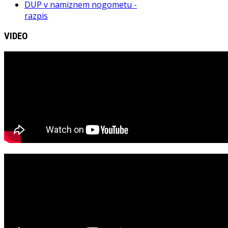
DUP v namiznem nogometu -
razpis
VIDEO