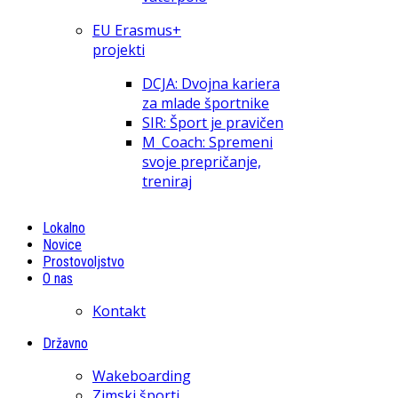
EU Erasmus+
projekti
DCJA: Dvojna kariera
za mlade športnike
SIR: Šport je pravičen
M_Coach: Spremeni
svoje prepričanje,
treniraj
Lokalno
Novice
Prostovoljstvo
O nas
Kontakt
Državno
Wakeboarding
Zimski športi