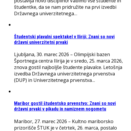
postavlja novo disciplino! Vabimo vse študente in
študentke, da se nam pridružite na prvi izvedbi
Državnega univerzitetnega…
Študentski plavalni spektakel v Iliriji: Znani so novi
državni univerzitetni prvaki
Ljubljana, 30. marec 2026 – Olimpijski bazen
Športnega centra Ilirija je v sredo, 25. marca 2026,
znova gostil najboljše študente plavalce. Letošnja
izvedba Državnega univerzitetnega prvenstva
(DUP) in Univerzitetnega prvenstva…
Maribor gostil študentsko prvenstvo: Znani so novi
državni prvaki v pikadu in namiznem nogometu
Maribor, 27. marec 2026 – Kultno mariborsko
prizorišče ŠTUK je v četrtek, 26. marca, postalo