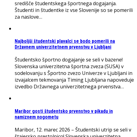
središče študentskega športnega dogajanja.
Študenti in študentke iz vse Slovenije so se pomerili
za naslove…
Najboljši študentski plavalci se bodo pomerili na
Državnem univerzitetnem prvenstvu v Ljubljani
Študentsko športno dogajanje se seli v bazene!
Slovenska univerzitetna športna zveza (SUSA) v
sodelovanju s Športno zvezo Univerze v Ljubljani in
izvajalcem tekmovanja Timing Ljubljana napoveduje
izvedbo Državnega univerzitetnega prvenstva…
Maribor gosti študentsko prvenstvo v pikadu in
namiznem nogometu
Maribor, 12. marec 2026 – Študentski utrip se seli v
štajersko prestolnico! Slovenska univerzitetna