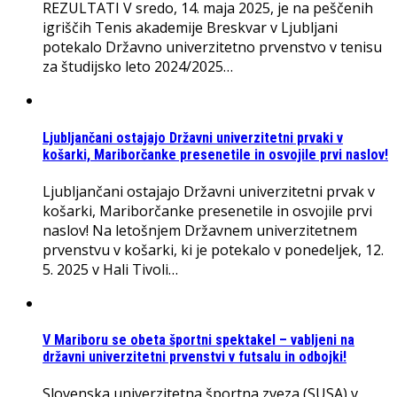
REZULTATI V sredo, 14. maja 2025, je na peščenih
igriščih Tenis akademije Breskvar v Ljubljani
potekalo Državno univerzitetno prvenstvo v tenisu
za študijsko leto 2024/2025…
Ljubljančani ostajajo Državni univerzitetni prvaki v
košarki, Mariborčanke presenetile in osvojile prvi naslov!
Ljubljančani ostajajo Državni univerzitetni prvak v
košarki, Mariborčanke presenetile in osvojile prvi
naslov! Na letošnjem Državnem univerzitetnem
prvenstvu v košarki, ki je potekalo v ponedeljek, 12.
5. 2025 v Hali Tivoli…
V Mariboru se obeta športni spektakel – vabljeni na
državni univerzitetni prvenstvi v futsalu in odbojki!
Slovenska univerzitetna športna zveza (SUSA) v