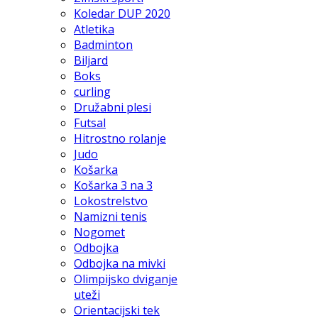
Koledar DUP 2020
Atletika
Badminton
Biljard
Boks
curling
Družabni plesi
Futsal
Hitrostno rolanje
Judo
Košarka
Košarka 3 na 3
Lokostrelstvo
Namizni tenis
Nogomet
Odbojka
Odbojka na mivki
Olimpijsko dviganje
uteži
Orientacijski tek