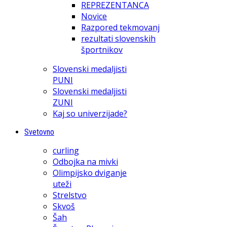
REPREZENTANCA
Novice
Razpored tekmovanj
rezultati slovenskih
športnikov
Slovenski medaljisti
PUNI
Slovenski medaljisti
ZUNI
Kaj so univerzijade?
Svetovno
curling
Odbojka na mivki
Olimpijsko dviganje
uteži
Strelstvo
Skvoš
Šah