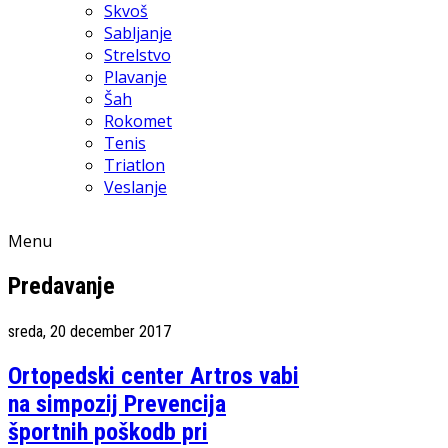
Skvoš
Sabljanje
Strelstvo
Plavanje
Šah
Rokomet
Tenis
Triatlon
Veslanje
Menu
Predavanje
sreda, 20 december 2017
Ortopedski center Artros vabi
na simpozij Prevencija
športnih poškodb pri