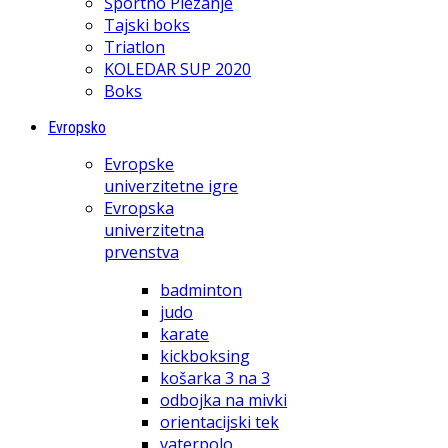
Športno Plezanje
Tajski boks
Triatlon
KOLEDAR SUP 2020
Boks
Evropsko
Evropske
univerzitetne igre
Evropska
univerzitetna
prvenstva
badminton
judo
karate
kickboksing
košarka 3 na 3
odbojka na mivki
orientacijski tek
vaterpolo