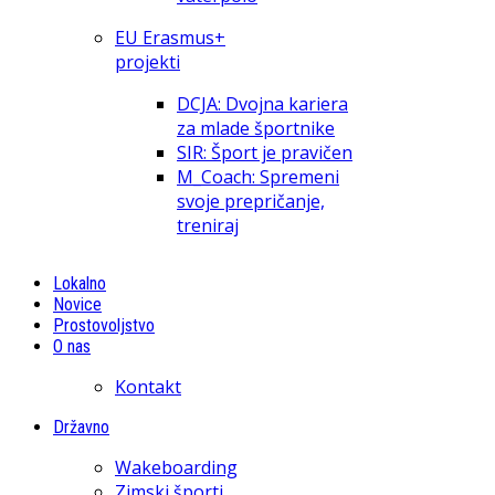
EU Erasmus+
projekti
DCJA: Dvojna kariera
za mlade športnike
SIR: Šport je pravičen
M_Coach: Spremeni
svoje prepričanje,
treniraj
Lokalno
Novice
Prostovoljstvo
O nas
Kontakt
Državno
Wakeboarding
Zimski športi