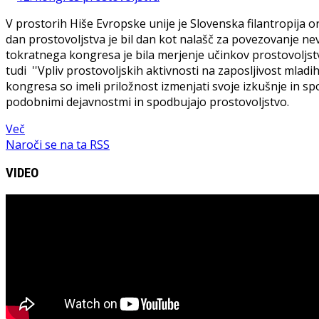
V prostorih Hiše Evropske unije je Slovenska filantropija 
dan prostovoljstva je bil dan kot nalašč za povezovanje nev
tokratnega kongresa je bila merjenje učinkov prostovoljst
tudi ''Vpliv prostovoljskih aktivnosti na zaposljivost mlad
kongresa so imeli priložnost izmenjati svoje izkušnje in spo
podobnimi dejavnostmi in spodbujajo prostovoljstvo.
Več
Naroči se na ta RSS
VIDEO