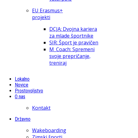
EU Erasmus+
projekti
DCJA: Dvojna kariera
za mlade športnike
SIR: Šport je pravičen
M_Coach: Spremeni
svoje prepričanje,
treniraj
Lokalno
Novice
Prostovoljstvo
O nas
Kontakt
Državno
Wakeboarding
Zimski športi