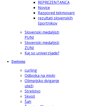
REPREZENTANCA
Novice
Razpored tekmovanj
rezultati slovenskih
športnikov
Slovenski medaljisti
PUNI
Slovenski medaljisti
ZUNI
Kaj so univerzijade?
Svetovno
curling
Odbojka na mivki
Olimpijsko dviganje
uteži
Strelstvo
Skvoš
Šah