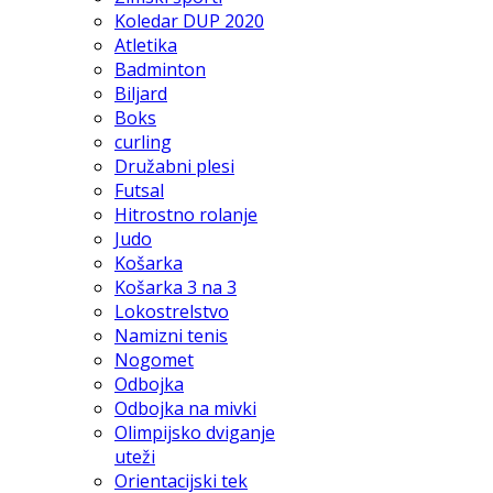
Koledar DUP 2020
Atletika
Badminton
Biljard
Boks
curling
Družabni plesi
Futsal
Hitrostno rolanje
Judo
Košarka
Košarka 3 na 3
Lokostrelstvo
Namizni tenis
Nogomet
Odbojka
Odbojka na mivki
Olimpijsko dviganje
uteži
Orientacijski tek