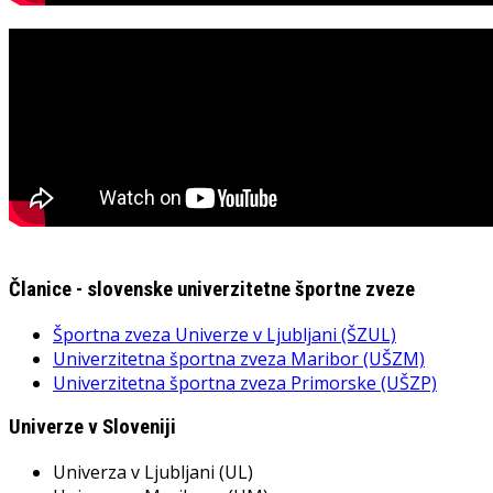
Članice - slovenske univerzitetne športne zveze
Športna zveza Univerze v Ljubljani (ŠZUL)
Univerzitetna športna zveza Maribor (UŠZM)
Univerzitetna športna zveza Primorske (UŠZP)
Univerze v Sloveniji
Univerza v Ljubljani (UL)