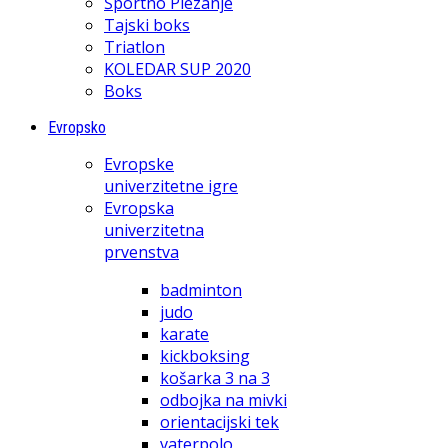
Športno Plezanje
Tajski boks
Triatlon
KOLEDAR SUP 2020
Boks
Evropsko
Evropske
univerzitetne igre
Evropska
univerzitetna
prvenstva
badminton
judo
karate
kickboksing
košarka 3 na 3
odbojka na mivki
orientacijski tek
vaterpolo