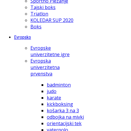
Športno Plezanje
Tajski boks
Triatlon
KOLEDAR SUP 2020
Boks
Evropsko
Evropske
univerzitetne igre
Evropska
univerzitetna
prvenstva
badminton
judo
karate
kickboksing
košarka 3 na 3
odbojka na mivki
orientacijski tek
vaterpolo