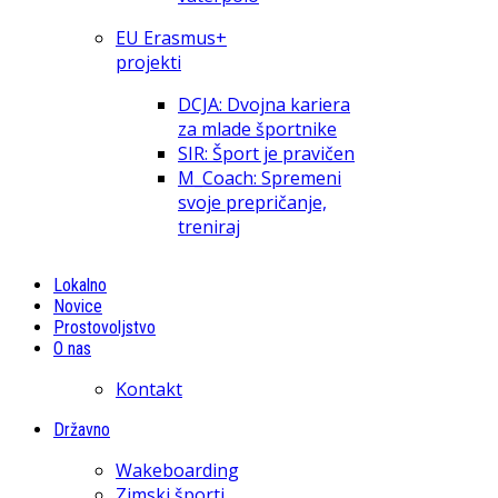
EU Erasmus+
projekti
DCJA: Dvojna kariera
za mlade športnike
SIR: Šport je pravičen
M_Coach: Spremeni
svoje prepričanje,
treniraj
Lokalno
Novice
Prostovoljstvo
O nas
Kontakt
Državno
Wakeboarding
Zimski športi