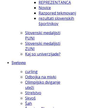
REPREZENTANCA
Novice
Razpored tekmovanj
rezultati slovenskih
športnikov
Slovenski medaljisti
PUNI
Slovenski medaljisti
ZUNI
Kaj so univerzijade?
Svetovno
curling
Odbojka na mivki
Olimpijsko dviganje
uteži
Strelstvo
Skvoš
Šah