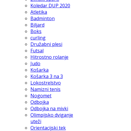
Koledar DUP 2020
Atletika
Badminton
Biljard
Boks
curling
Družabni plesi
Futsal
Hitrostno rolanje
Judo
Košarka
Košarka 3 na 3
Lokostrelstvo
Namizni tenis
Nogomet
Odbojka
Odbojka na mivki
Olimpijsko dviganje
uteži
Orientacijski tek