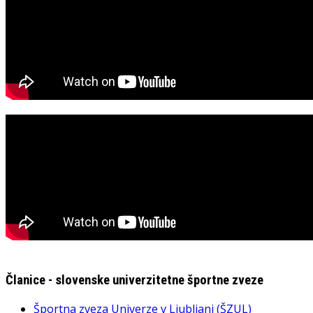
Članice - slovenske univerzitetne športne zveze
Športna zveza Univerze v Ljubljani (ŠZUL)