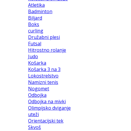
Atletika
Badminton
Biljard
Boks
curling
Družabni plesi
Futsal
Hitrostno rolanje
Judo
Košarka
Košarka 3 na 3
Lokostrelstvo
Namizni tenis
Nogomet
Odbojka
Odbojka na mivki
Olimpijsko dviganje
uteži
Orientacijski tek
Skvoš