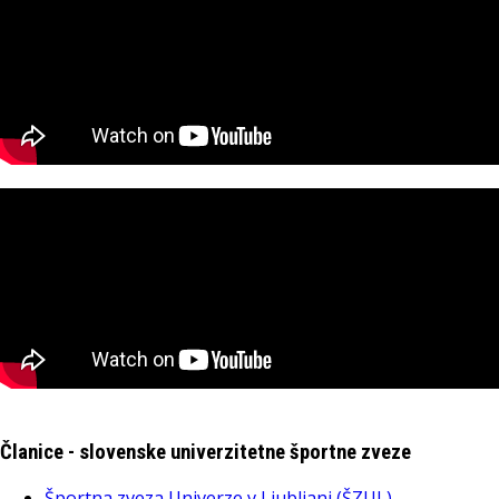
Članice - slovenske univerzitetne športne zveze
Športna zveza Univerze v Ljubljani (ŠZUL)