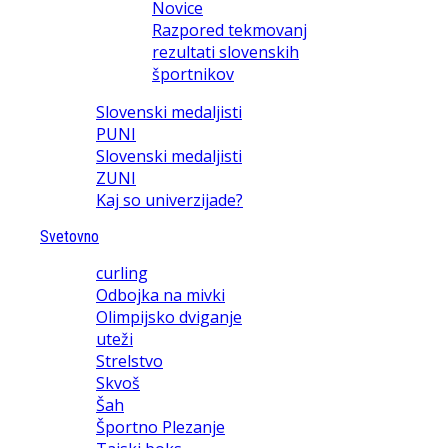
Novice
Razpored tekmovanj
rezultati slovenskih
športnikov
Slovenski medaljisti
PUNI
Slovenski medaljisti
ZUNI
Kaj so univerzijade?
Svetovno
curling
Odbojka na mivki
Olimpijsko dviganje
uteži
Strelstvo
Skvoš
Šah
Športno Plezanje