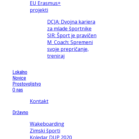
EU Erasmus+
projekti
DCJA: Dvojna kariera
za mlade športnike
SIR: Šport je pravičen
M_Coach: Spremeni
svoje prepričanje,
treniraj
Lokalno
Novice
Prostovoljstvo
O nas
Kontakt
Državno
Wakeboarding
Zimski športi
Koledar DUP 2020