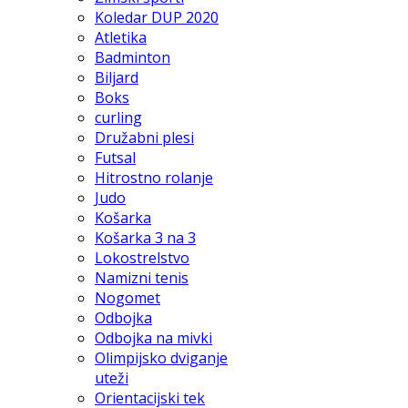
Koledar DUP 2020
Atletika
Badminton
Biljard
Boks
curling
Družabni plesi
Futsal
Hitrostno rolanje
Judo
Košarka
Košarka 3 na 3
Lokostrelstvo
Namizni tenis
Nogomet
Odbojka
Odbojka na mivki
Olimpijsko dviganje
uteži
Orientacijski tek