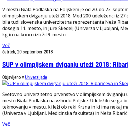
V mestu Biala Podlaska na Poljskem je od 20. do 23. sept
olimpijskem dviganju uteži 2018. Med 200 udeleženci iz 27 dr
bila tudi slovenska univerzitetna reprezentanta Neža Ribarič
dosegla 11. mesto, in Jure Škedelj (Univerza v Ljubljani, Med
kg in na koncu iztržil 9. mesto.
Več
četrtek, 20 september 2018
SUP v olimpijskem dviganju uteži 2018: Ribar
Objavljeno v
Univerzijade
Svetovno univerzitetno prvenstvo v olimpijskem dviganju u
mesto Biala Podlaska na vzhodu Poljske. Udeležilo se ga bo
tekmovanju v mestu, ki leži ob reki Krzna in ki ima nekaj ma
(Univerza v Ljubljani, Medicinska fakulteta) in Neža Ribarič
Več