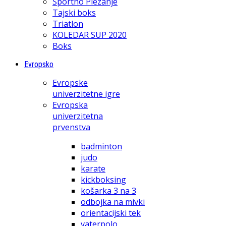
Športno Plezanje
Tajski boks
Triatlon
KOLEDAR SUP 2020
Boks
Evropsko
Evropske
univerzitetne igre
Evropska
univerzitetna
prvenstva
badminton
judo
karate
kickboksing
košarka 3 na 3
odbojka na mivki
orientacijski tek
vaterpolo