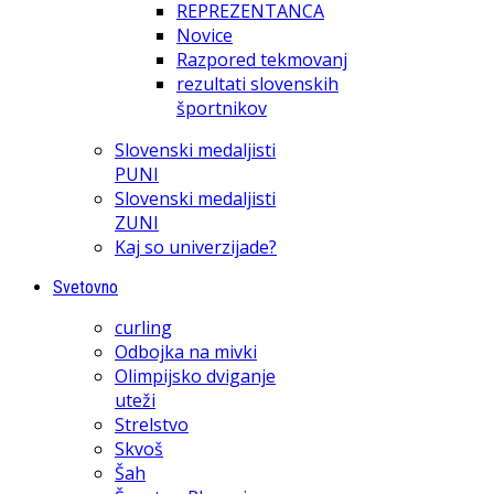
REPREZENTANCA
Novice
Razpored tekmovanj
rezultati slovenskih
športnikov
Slovenski medaljisti
PUNI
Slovenski medaljisti
ZUNI
Kaj so univerzijade?
Svetovno
curling
Odbojka na mivki
Olimpijsko dviganje
uteži
Strelstvo
Skvoš
Šah