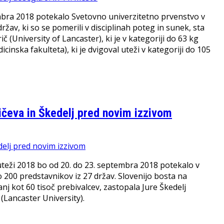
embra 2018 potekalo Svetovno univerzitetno prvenstvo v
žav, ki so se pomerili v disciplinah poteg in sunek, sta
 (University of Lancaster), ki je v kategoriji do 63 kg
icinska fakulteta), ki je dvigoval uteži v kategoriji do 105
ičeva in Škedelj pred novim izzivom
teži 2018 bo od 20. do 23. septembra 2018 potekalo v
 200 predstavnikov iz 27 držav. Slovenijo bosta na
nj kot 60 tisoč prebivalcev, zastopala Jure Škedelj
 (Lancaster University).