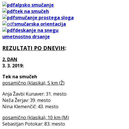
alpsko smučanje
tek na smučeh
smučanje prostega sloga
smučarska orientacija
deskanje na snegu
umetnostno drsanje
REZULTATI PO DNEVIH
:
2. DAN
3. 3. 2019:
Tek na smučeh
posamično (klasika), 5 km (Ž)
Anja Žavbi Kunaver: 31. mesto
Neža Žerjav: 39. mesto
Nina Klemenčič: 43. mesto
posamično (klasika), 10 km (M)
Sebastjan Potokar: 83. mesto