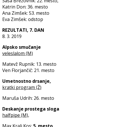
Saša Brezovnik: 22. mesto,
Katrin Don: 36. mesto
Ana Zimšek: 53. mesto
Eva Zimšek: odstop
REZULTATI, 7. DAN
8. 3. 2019
Alpsko smučanje
veleslalom (M)
Matevž Rupnik: 13. mesto
Ven Florjančič: 21. mesto
Umetnostno drsanje,
kratki program (Ž)
Maruša Udrih: 26. mesto
Deskanje prostega sloga
halfpipe (M),
Max Kralj Kos:
5. mesto