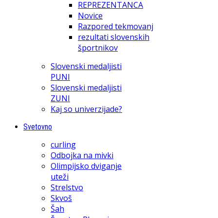
REPREZENTANCA
Novice
Razpored tekmovanj
rezultati slovenskih
športnikov
Slovenski medaljisti
PUNI
Slovenski medaljisti
ZUNI
Kaj so univerzijade?
Svetovno
curling
Odbojka na mivki
Olimpijsko dviganje
uteži
Strelstvo
Skvoš
Šah