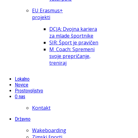
EU Erasmus+
projekti
DCJA: Dvojna kariera
za mlade športnike
SIR: Šport je pravičen
M_Coach: Spremeni
svoje prepričanje,
treniraj
Lokalno
Novice
Prostovoljstvo
O nas
Kontakt
Državno
Wakeboarding
Zimski športi