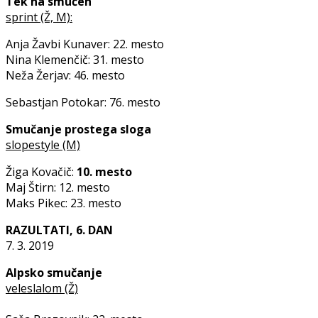
Tek na smučeh
sprint (Ž, M):
Anja Žavbi Kunaver: 22. mesto
Nina Klemenčič: 31. mesto
Neža Žerjav: 46. mesto
Sebastjan Potokar: 76. mesto
Smučanje prostega sloga
slopestyle (M)
Žiga Kovačič:
10. mesto
Maj Štirn: 12. mesto
Maks Pikec: 23. mesto
RAZULTATI, 6. DAN
7. 3. 2019
Alpsko smučanje
veleslalom (Ž)