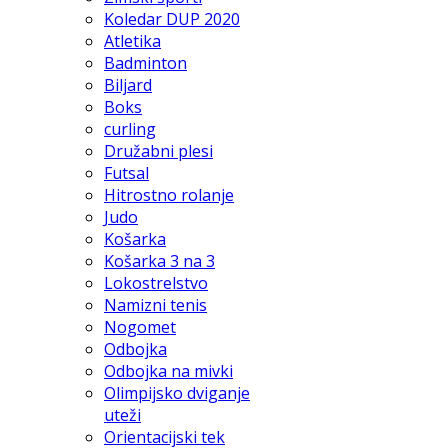
Koledar DUP 2020
Atletika
Badminton
Biljard
Boks
curling
Družabni plesi
Futsal
Hitrostno rolanje
Judo
Košarka
Košarka 3 na 3
Lokostrelstvo
Namizni tenis
Nogomet
Odbojka
Odbojka na mivki
Olimpijsko dviganje
uteži
Orientacijski tek