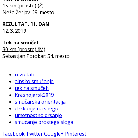
15 km (prosto) (Ž)
Neža Žerjav: 29. mesto
REZULTAT, 11. DAN
12. 3. 2019
Tek na smučeh
30 km (prosto) (M)
Sebastjan Potokar: 54. mesto
rezultati
alpsko smučanje
tek na smučeh
Krasnojarsk2019
smučarska orientacija
deskanje na snegu
umetnostno drsanje
smučanje prostega sloga
Facebook
Twitter
Google+
Pinterest