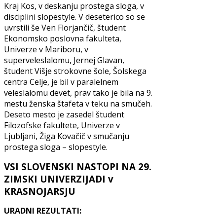
Kraj Kos, v deskanju prostega sloga, v
disciplini slopestyle. V deseterico so se
uvrstili še Ven Florjančič, študent
Ekonomsko poslovna fakulteta,
Univerze v Mariboru, v
superveleslalomu, Jernej Glavan,
študent Višje strokovne šole, Šolskega
centra Celje, je bil v paralelnem
veleslalomu devet, prav tako je bila na 9.
mestu ženska štafeta v teku na smučeh.
Deseto mesto je zasedel študent
Filozofske fakultete, Univerze v
Ljubljani, Žiga Kovačič v smučanju
prostega sloga – slopestyle.
VSI SLOVENSKI NASTOPI NA 29.
ZIMSKI UNIVERZIJADI v
KRASNOJARSJU
URADNI REZULTATI: