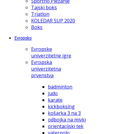
Športno Plezanje
Tajski boks
Triatlon
KOLEDAR SUP 2020
Boks
Evropsko
Evropske
univerzitetne igre
Evropska
univerzitetna
prvenstva
badminton
judo
karate
kickboksing
košarka 3 na 3
odbojka na mivki
orientacijski tek
vaterpolo