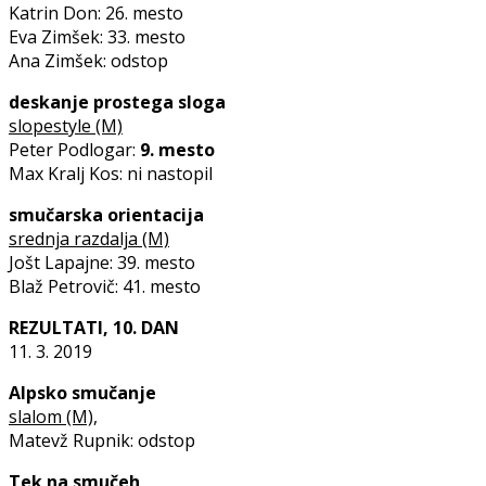
Katrin Don: 26. mesto
Eva Zimšek: 33. mesto
Ana Zimšek: odstop
deskanje prostega sloga
slopestyle (M)
Peter Podlogar:
9. mesto
Max Kralj Kos: ni nastopil
smučarska orientacija
srednja razdalja (M)
Jošt Lapajne: 39. mesto
Blaž Petrovič: 41. mesto
REZULTATI, 10. DAN
11. 3. 2019
Alpsko smučanje
slalom (M),
Matevž Rupnik: odstop
Tek na smučeh