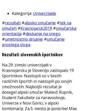
Kategorija:
Univerzijade
#
rezultati
#
alpsko smučanje
#
tek na
smučeh
#
Krasnojarsk2019
#
smučarska
orientacija
#
deskanje na snegu
#
umetnostno drsanje
#
smučanje
prostega sloga
Rezultati slovenskih športnikov
Na 29. zimski univerzijadi v
Krasnojarsku je Slovenijo zastopalo 19
športnikov. Nastopili so v šestih
različnih športih in nastopili po sovjih
zmožnostih. Najboljši rezultat je
dosegel alpski smučar Matevž Rupnik,
študent Fakultete za naravoslovje,
Univerze v Novi Gorici, v alpski
kombinaciji. Za 5. mesto je poskrbel Max