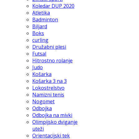
Koledar DUP 2020
Atletika
Badminton
Biljard
Boks
curling
Družabni plesi
Futsal
Hitrostno rolanje
Judo
Košarka
Košarka 3 na 3
Lokostrelstvo
Namizni tenis
Nogomet
Odbojka
Odbojka na mivki
Olimpijsko dviganje
uteži
Orientacijski tek