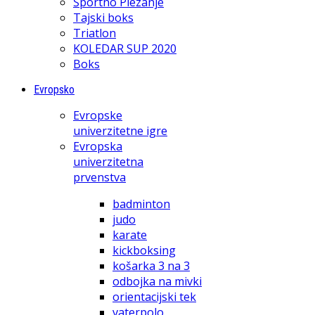
Športno Plezanje
Tajski boks
Triatlon
KOLEDAR SUP 2020
Boks
Evropsko
Evropske
univerzitetne igre
Evropska
univerzitetna
prvenstva
badminton
judo
karate
kickboksing
košarka 3 na 3
odbojka na mivki
orientacijski tek
vaterpolo