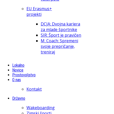
EU Erasmus+
projekti
DCJA: Dvojna kariera
za mlade športnike
SIR: Šport je pravičen
M_Coach: Spremeni
svoje prepričanje,
treniraj
Lokalno
Novice
Prostovoljstvo
O nas
Kontakt
Državno
Wakeboarding
Zimski športi