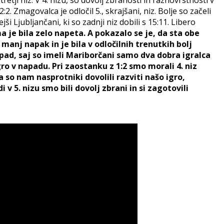
:2. Zmagovalca je odločil 5., skrajšani, niz. Bolje so začeli
ši Ljubljančani, ki so zadnji niz dobili s 15:11. Libero
 je bila zelo napeta. A pokazalo se je, da sta obe
 manj napak in je bila v odločilnih trenutkih bolj
napad, saj so imeli Mariborčani samo dva dobra igralca
ro v napadu. Pri zaostanku z 1:2 smo morali 4. niz
 so nam nasprotniki dovolili razviti našo igro,
 v 5. nizu smo bili dovolj zbrani in si zagotovili