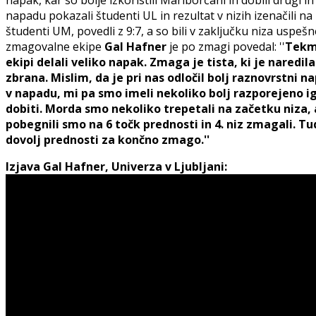
napadu pokazali študenti UL in rezultat v nizih izenačili na 2
študenti UM, povedli z 9:7, a so bili v zaključku niza uspešnej
zmagovalne ekipe
Gal Hafner
je po zmagi povedal: ''
Tekma
ekipi delali veliko napak. Zmaga je tista, ki je naredila
zbrana. Mislim, da je pri nas odločil bolj raznovrstni 
v napadu, mi pa smo imeli nekoliko bolj razporejeno ig
dobiti. Morda smo nekoliko trepetali na začetku niza, a
pobegnili smo na 6 točk prednosti in 4. niz zmagali. Tudi
dovolj prednosti za končno zmago.''
Izjava Gal Hafner, Univerza v Ljubljani: