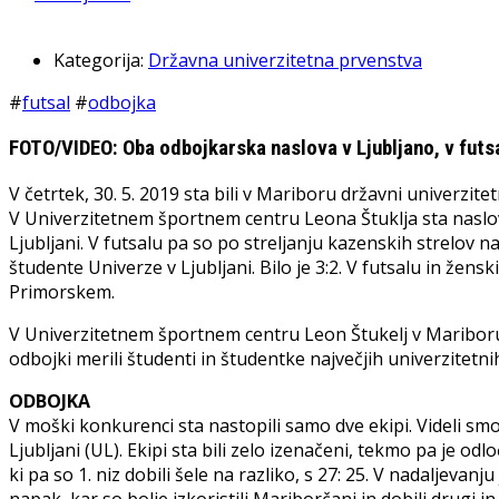
Kategorija:
Državna univerzitetna prvenstva
#
futsal
#
odbojka
FOTO/VIDEO: Oba odbojkarska naslova v Ljubljano, v futsa
V četrtek, 30. 5. 2019 sta bili v Mariboru državni univerzi
V Univerzitetnem športnem centru Leona Štuklja sta naslov 
Ljubljani. V futsalu pa so po streljanju kazenskih strelov 
študente Univerze v Ljubljani. Bilo je 3:2. V futsalu in žens
Primorskem.
V Univerzitetnem športnem centru Leon Štukelj v Mariboru 
odbojki merili študenti in študentke največjih univerzitetnih
ODBOJKA
V moški konkurenci sta nastopili samo dve ekipi. Videli s
Ljubljani (UL). Ekipi sta bili zelo izenačeni, tekmo pa je odloč
ki pa so 1. niz dobili šele na razliko, s 27: 25. V nadaljevanj
napak, kar so bolje izkoristili Mariborčani in dobili drugi in 