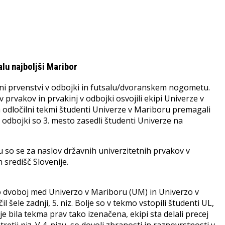
lu najboljši Maribor
tetni prvenstvi v odbojki in futsalu/dvoranskem nogometu.
prvakov in prvakinj v odbojki osvojili ekipi Univerze v
na odločilni tekmi študenti Univerze v Mariboru premagali
ki odbojki so 3. mesto zasedli študenti Univerze na
so se za naslov državnih univerzitetnih prvakov v
 središč Slovenije.
mo dvoboj med Univerzo v Mariboru (UM) in Univerzo v
il šele zadnji, 5. niz. Bolje so v tekmo vstopili študenti UL,
u je bila tekma prav tako izenačena, ekipi sta delali precej
tretji niz. V 4. nizu, so dovolj zbranosti in raznovrstnosti v