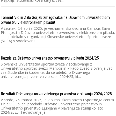
Najboljši študentski košarkarji iz vse…
Tement Vid in Zala Gorjak zmagovalca na Državnem univerzitetnem
prvenstvu v elektronskem pikadu!
V četrtek, 24. aprila 2025, je večnamenska dvorana Campus Sava
Ptuj gostila Državno univerzitetno prvenstvo v elektronskem pikadu,
ki je potekalo v organizaciji Slovenske univerzitetne športne zveze
(SUSA) v sodelovanju…
Razpis za Državno univerzitetno prvenstvu v pikadu 2024/25
Slovenska univerzitetna športna zveza v sodelovanju z
Univerzitetno športno zvezo Maribor in Pikado zvezo Slovenije vabi
vse študentke in študente, da se udeležijo Državnega
univerzitetnega prvenstva v pikadu 2024/25, ki…
Rezultati Državnega univerzitetnega prvenstva v plavanju 2024/2025
V sredo, 26. marca 2025, je v olimpijskem bazenu Športnega centra
Ilirija v Ljubljani potekalo Državno univerzitetno prvenstvo in
Univerzitetno prvenstvo Ljubljane v plavanju za študijsko leto
2024/2025. Tekmovanje je…