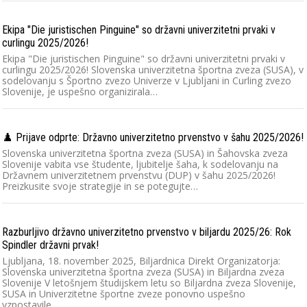
Ekipa "Die juristischen Pinguine" so državni univerzitetni prvaki v
curlingu 2025/2026!
Ekipa "Die juristischen Pinguine" so državni univerzitetni prvaki v
curlingu 2025/2026! Slovenska univerzitetna športna zveza (SUSA), v
sodelovanju s Športno zvezo Univerze v Ljubljani in Curling zvezo
Slovenije, je uspešno organizirala…
♟️ Prijave odprte: Državno univerzitetno prvenstvo v šahu 2025/2026!
Slovenska univerzitetna športna zveza (SUSA) in Šahovska zveza
Slovenije vabita vse študente, ljubitelje šaha, k sodelovanju na
Državnem univerzitetnem prvenstvu (DUP) v šahu 2025/2026!
Preizkusite svoje strategije in se potegujte…
Razburljivo državno univerzitetno prvenstvo v biljardu 2025/26: Rok
Spindler državni prvak!
Ljubljana, 18. november 2025, Biljardnica Direkt Organizatorja:
Slovenska univerzitetna športna zveza (SUSA) in Biljardna zveza
Slovenije V letošnjem študijskem letu so Biljardna zveza Slovenije,
SUSA in Univerzitetne športne zveze ponovno uspešno
vzpostavile…