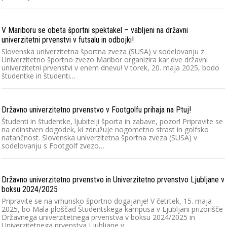
V Mariboru se obeta športni spektakel – vabljeni na državni
univerzitetni prvenstvi v futsalu in odbojki!
Slovenska univerzitetna športna zveza (SUSA) v sodelovanju z
Univerzitetno športno zvezo Maribor organizira kar dve državni
univerzitetni prvenstvi v enem dnevu! V torek, 20. maja 2025, bodo
študentke in študenti…
Državno univerzitetno prvenstvo v Footgolfu prihaja na Ptuj!
Študenti in študentke, ljubitelji športa in zabave, pozor! Pripravite se
na edinstven dogodek, ki združuje nogometno strast in golfsko
natančnost. Slovenska univerzitetna športna zveza (SUSA) v
sodelovanju s Footgolf zvezo…
Državno univerzitetno prvenstvo in Univerzitetno prvenstvo Ljubljane v
boksu 2024/2025
Pripravite se na vrhunsko športno dogajanje! V četrtek, 15. maja
2025, bo Mala ploščad Študentskega kampusa v Ljubljani prizorišče
Državnega univerzitetnega prvenstva v boksu 2024/2025 in
Univerzitetnega prvenstva Ljubljane v…