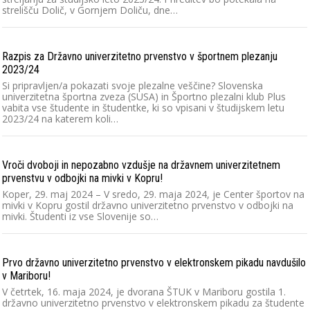
strelišču Dolič, v Gornjem Doliču, dne…
Razpis za Državno univerzitetno prvenstvo v športnem plezanju
2023/24
Si pripravljen/a pokazati svoje plezalne veščine? Slovenska
univerzitetna športna zveza (SUSA) in Športno plezalni klub Plus
vabita vse študente in študentke, ki so vpisani v študijskem letu
2023/24 na katerem koli…
Vroči dvoboji in nepozabno vzdušje na državnem univerzitetnem
prvenstvu v odbojki na mivki v Kopru!
Koper, 29. maj 2024 – V sredo, 29. maja 2024, je Center športov na
mivki v Kopru gostil državno univerzitetno prvenstvo v odbojki na
mivki. Študenti iz vse Slovenije so…
Prvo državno univerzitetno prvenstvo v elektronskem pikadu navdušilo
v Mariboru!
V četrtek, 16. maja 2024, je dvorana ŠTUK v Mariboru gostila 1.
državno univerzitetno prvenstvo v elektronskem pikadu za študente