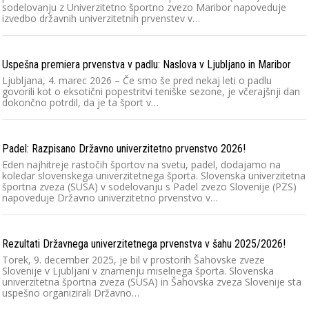
sodelovanju z Univerzitetno športno zvezo Maribor napoveduje
izvedbo državnih univerzitetnih prvenstev v…
Uspešna premiera prvenstva v padlu: Naslova v Ljubljano in Maribor
Ljubljana, 4. marec 2026 – Če smo še pred nekaj leti o padlu
govorili kot o eksotični popestritvi teniške sezone, je včerajšnji dan
dokončno potrdil, da je ta šport v…
Padel: Razpisano Državno univerzitetno prvenstvo 2026!
Eden najhitreje rastočih športov na svetu, padel, dodajamo na
koledar slovenskega univerzitetnega športa. Slovenska univerzitetna
športna zveza (SUSA) v sodelovanju s Padel zvezo Slovenije (PZS)
napoveduje Državno univerzitetno prvenstvo v…
Rezultati Državnega univerzitetnega prvenstva v šahu 2025/2026!
Torek, 9. december 2025, je bil v prostorih Šahovske zveze
Slovenije v Ljubljani v znamenju miselnega športa. Slovenska
univerzitetna športna zveza (SUSA) in Šahovska zveza Slovenije sta
uspešno organizirali Državno…