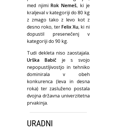
med njimi
Rok Nemeš
, ki je
kraljeval v kategoriji do 80 kg
z zmago tako z levo kot z
desno roko, ter
Felix Xu
, ki ni
dopustil presenečenj v
kategoriji do 90 kg.
Tudi dekleta niso zaostajala.
Urška Babič
je s svojo
nepopustljivostjo in tehniko
dominirala v obeh
konkurenca (leva in desna
roka) ter zasluženo postala
dvojna državna univerzitetna
prvakinja.
URADNI