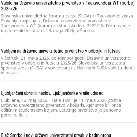
Vabilo na Državno univerzitetno prvenstvo v Taekwondoju-WT (borbe)
2025/26
Slovenska univerzitetna športna zveza (SUSA) in Taekwondo zveza
Slovenije razpisujeta Državno univerzitetno prvenstvo v
Taekwondoju-WT (borbe) za študijsko leto 2025/26. Tekmovanje
bo potekalo v soboto, 23. maja 2026, v Športni…
Vabljeni na državno univerzitetno prvenstvo v odbojki in futsalu
V četrtek, 21. maja 2026, bo Maribor gostil Državno univerzitetno
prvenstvo v odbojki in futsalu 2025/26. Slovenska univerzitetna
športna zveza (SUSA) v sodelovanju s članicami SUSA vabi študente
in ostale…
Ljubljančani ubranili naslov, Ljubljančanke vrnile udarec
Ljubljana, 12. maj 2026 – Hala Tivoli je 11. maja 2026 gostila
Državno univerzitetno prvenstvo v košarki, kjer smo bili priča
odličnim študentskim bojem. Letošnje prvenstvo je ponovno
potrdilo, da…
Blaž Smrkolj novi državni univerzitetni prvak v badmintonu