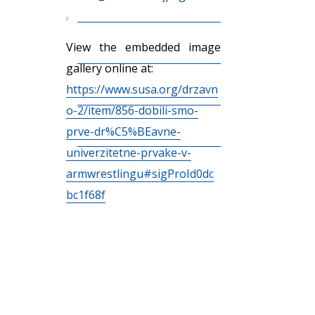
View the embedded image
gallery online at:
https://www.susa.org/drzavn
o-2/item/856-dobili-smo-
prve-dr%C5%BEavne-
univerzitetne-prvake-v-
armwrestlingu#sigProId0dc
bc1f68f