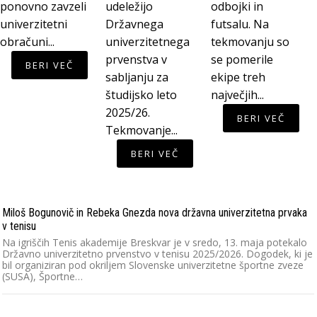
ponovno zavzeli
udeležijo
odbojki in
univerzitetni
Državnega
futsalu. Na
obračuni...
univerzitetnega
tekmovanju so
prvenstva v
se pomerile
BERI VEČ
sabljanju za
ekipe treh
študijsko leto
največjih...
2025/26.
BERI VEČ
Tekmovanje...
BERI VEČ
Miloš Bogunovič in Rebeka Gnezda nova državna univerzitetna prvaka
v tenisu
Na igriščih Tenis akademije Breskvar je v sredo, 13. maja potekalo
Državno univerzitetno prvenstvo v tenisu 2025/2026. Dogodek, ki je
bil organiziran pod okriljem Slovenske univerzitetne športne zveze
(SUSA), Športne…