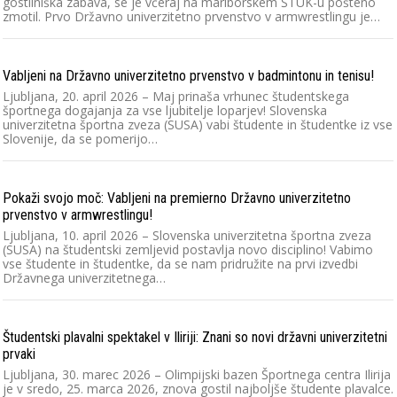
gostilniška zabava, se je včeraj na mariborskem ŠTUK-u pošteno
zmotil. Prvo Državno univerzitetno prvenstvo v armwrestlingu je…
Vabljeni na Državno univerzitetno prvenstvo v badmintonu in tenisu!
Ljubljana, 20. april 2026 – Maj prinaša vrhunec študentskega
športnega dogajanja za vse ljubitelje loparjev! Slovenska
univerzitetna športna zveza (SUSA) vabi študente in študentke iz vse
Slovenije, da se pomerijo…
Pokaži svojo moč: Vabljeni na premierno Državno univerzitetno
prvenstvo v armwrestlingu!
Ljubljana, 10. april 2026 – Slovenska univerzitetna športna zveza
(SUSA) na študentski zemljevid postavlja novo disciplino! Vabimo
vse študente in študentke, da se nam pridružite na prvi izvedbi
Državnega univerzitetnega…
Študentski plavalni spektakel v Iliriji: Znani so novi državni univerzitetni
prvaki
Ljubljana, 30. marec 2026 – Olimpijski bazen Športnega centra Ilirija
je v sredo, 25. marca 2026, znova gostil najboljše študente plavalce.