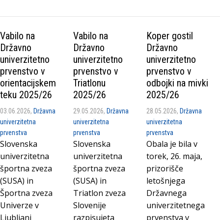
Vabilo na
Vabilo na
Koper gostil
Državno
Državno
Državno
univerzitetno
univerzitetno
univerzitetno
prvenstvo v
prvenstvo v
prvenstvo v
orientacijskem
Triatlonu
odbojki na mivki
teku 2025/26
2025/26
2025/26
03.06.2026,
Državna
29.05.2026,
Državna
28.05.2026,
Državna
univerzitetna
univerzitetna
univerzitetna
prvenstva
prvenstva
prvenstva
Slovenska
Slovenska
Obala je bila v
univerzitetna
univerzitetna
torek, 26. maja,
športna zveza
športna zveza
prizorišče
(SUSA) in
(SUSA) in
letošnjega
Športna zveza
Triatlon zveza
Državnega
Univerze v
Slovenije
univerzitetnega
Ljubljani
razpisujeta
prvenstva v