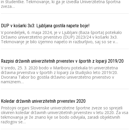
in študentke. Tekmovanje, ki ga je izvedla Univerzitetna športna
zveza…
DUP v košarki 3x3: Ljubljana gostila napete boje!
V ponedeljek, 6. maja 2024, je v Ljubljani (Baza športa) potekalo
Državno univerzitetno prvenstvo (DUP) 2023/24 v košarki 3x3.
Tekmovanje je bilo izjemno napeto in razburljivo, saj so se v…
Razpisi državnih univerzitetnih prvenstev v športih z loparji 2019/20
V sredo, 25. 3. 2020 bodo v Mariboru potekala tri univerzitetna
državna prvenstva v športih z loparji za študijsko leto 2019/20.
Dvorana Tabor bo gostila državno univerzitetno prvenstvo v
namiznem…
Koledar državnih univerzitetnih prvenstev 2020
Pristojni organi Slovenske univerzitetne športne zveze so sprejeli
okviren koledar državnih univerzitetnih prvenstev v letu 2020. Za vsa
tekmovanja je že znano kje se bodo odvijala, zaradi objektivnih
razlogov se…