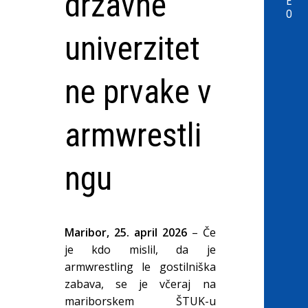
državne
E
O
univerzitet
ne prvake v
armwrestli
ngu
Maribor, 25. april 2026
– Če
je kdo mislil, da je
armwrestling le gostilniška
zabava, se je včeraj na
mariborskem ŠTUK-u