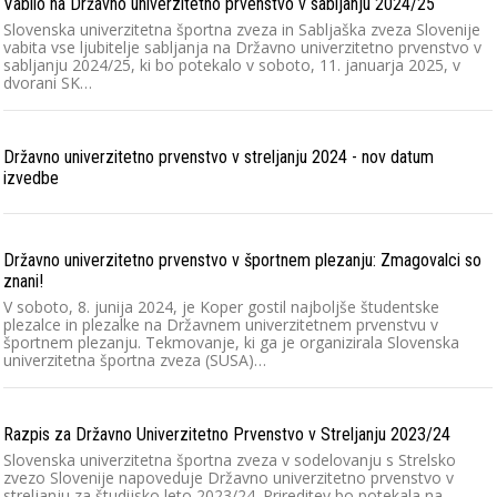
Vabilo na Državno univerzitetno prvenstvo v sabljanju 2024/25
Slovenska univerzitetna športna zveza in Sabljaška zveza Slovenije
vabita vse ljubitelje sabljanja na Državno univerzitetno prvenstvo v
sabljanju 2024/25, ki bo potekalo v soboto, 11. januarja 2025, v
dvorani SK…
Državno univerzitetno prvenstvo v streljanju 2024 - nov datum
izvedbe
Državno univerzitetno prvenstvo v športnem plezanju: Zmagovalci so
znani!
V soboto, 8. junija 2024, je Koper gostil najboljše študentske
plezalce in plezalke na Državnem univerzitetnem prvenstvu v
športnem plezanju. Tekmovanje, ki ga je organizirala Slovenska
univerzitetna športna zveza (SUSA)…
Razpis za Državno Univerzitetno Prvenstvo v Streljanju 2023/24
Slovenska univerzitetna športna zveza v sodelovanju s Strelsko
zvezo Slovenije napoveduje Državno univerzitetno prvenstvo v
streljanju za študijsko leto 2023/24. Prireditev bo potekala na