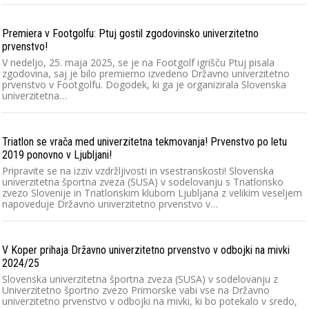
Premiera v Footgolfu: Ptuj gostil zgodovinsko univerzitetno
prvenstvo!
V nedeljo, 25. maja 2025, se je na Footgolf igrišču Ptuj pisala
zgodovina, saj je bilo premierno izvedeno Državno univerzitetno
prvenstvo v Footgolfu. Dogodek, ki ga je organizirala Slovenska
univerzitetna…
Triatlon se vrača med univerzitetna tekmovanja! Prvenstvo po letu
2019 ponovno v Ljubljani!
Pripravite se na izziv vzdržljivosti in vsestranskosti! Slovenska
univerzitetna športna zveza (SUSA) v sodelovanju s Triatlonsko
zvezo Slovenije in Triatlonskim klubom Ljubljana z velikim veseljem
napoveduje Državno univerzitetno prvenstvo v…
V Koper prihaja Državno univerzitetno prvenstvo v odbojki na mivki
2024/25
Slovenska univerzitetna športna zveza (SUSA) v sodelovanju z
Univerzitetno športno zvezo Primorske vabi vse na Državno
univerzitetno prvenstvo v odbojki na mivki, ki bo potekalo v sredo,