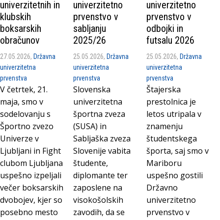
univerzitetnih in
univerzitetno
univerzitetno
klubskih
prvenstvo v
prvenstvo v
boksarskih
sabljanju
odbojki in
obračunov
2025/26
futsalu 2026
27.05.2026,
Državna
25.05.2026,
Državna
25.05.2026,
Državna
univerzitetna
univerzitetna
univerzitetna
prvenstva
prvenstva
prvenstva
V četrtek, 21.
Slovenska
Štajerska
maja, smo v
univerzitetna
prestolnica je
sodelovanju s
športna zveza
letos utripala v
Športno zvezo
(SUSA) in
znamenju
Univerze v
Sabljaška zveza
študentskega
Ljubljani in Fight
Slovenije vabita
športa, saj smo v
clubom Ljubljana
študente,
Mariboru
uspešno izpeljali
diplomante ter
uspešno gostili
večer boksarskih
zaposlene na
Državno
dvobojev, kjer so
visokošolskih
univerzitetno
posebno mesto
zavodih, da se
prvenstvo v