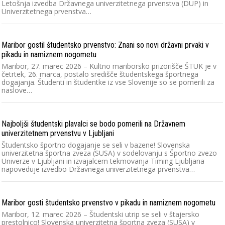
Letošnja izvedba Državnega univerzitetnega prvenstva (DUP) in
Univerzitetnega prvenstva…
Maribor gostil študentsko prvenstvo: Znani so novi državni prvaki v
pikadu in namiznem nogometu
Maribor, 27. marec 2026 – Kultno mariborsko prizorišče ŠTUK je v
četrtek, 26. marca, postalo središče študentskega športnega
dogajanja. Študenti in študentke iz vse Slovenije so se pomerili za
naslove…
Najboljši študentski plavalci se bodo pomerili na Državnem
univerzitetnem prvenstvu v Ljubljani
Študentsko športno dogajanje se seli v bazene! Slovenska
univerzitetna športna zveza (SUSA) v sodelovanju s Športno zvezo
Univerze v Ljubljani in izvajalcem tekmovanja Timing Ljubljana
napoveduje izvedbo Državnega univerzitetnega prvenstva…
Maribor gosti študentsko prvenstvo v pikadu in namiznem nogometu
Maribor, 12. marec 2026 – Študentski utrip se seli v štajersko
prestolnico! Slovenska univerzitetna športna zveza (SUSA) v