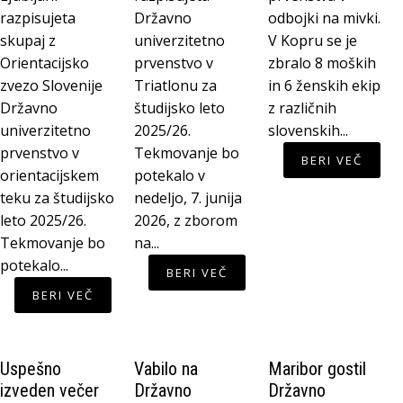
razpisujeta
Državno
odbojki na mivki.
skupaj z
univerzitetno
V Kopru se je
Orientacijsko
prvenstvo v
zbralo 8 moških
zvezo Slovenije
Triatlonu za
in 6 ženskih ekip
Državno
študijsko leto
z različnih
univerzitetno
2025/26.
slovenskih...
prvenstvo v
Tekmovanje bo
BERI VEČ
orientacijskem
potekalo v
teku za študijsko
nedeljo, 7. junija
leto 2025/26.
2026, z zborom
Tekmovanje bo
na...
potekalo...
BERI VEČ
BERI VEČ
Uspešno
Vabilo na
Maribor gostil
izveden večer
Državno
Državno