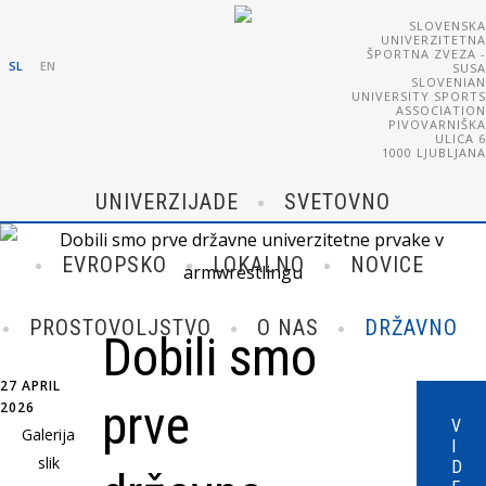
SLOVENSKA
UNIVERZITETNA
ŠPORTNA ZVEZA -
SL
EN
SUSA
SLOVENIAN
UNIVERSITY SPORTS
ASSOCIATION
PIVOVARNIŠKA
ULICA 6
1000 LJUBLJANA
UNIVERZIJADE
SVETOVNO
EVROPSKO
LOKALNO
NOVICE
PROSTOVOLJSTVO
O NAS
DRŽAVNO
Dobili smo
27 APRIL
prve
2026
V
Galerija
I
slik
D