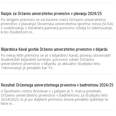
Razpis za Državno univerzitetno prvenstvo v plavanju 2024/25
Po dolgem premoru se na bazene vrača Državno univerzitetno
prvenstvo v plavanju! Slovenska univerzitetna športna zveza (SUSA)
v sodelovanju s številnimi partnerji ponovno oživlja to tekmovanje,
ki bo študentom in…
Biljardnica Kaval gostila Državno univerzitetno prvenstvo v biljardu
Po nekaj letih premora se je v biljardnici Kaval, pionirju slovenskih
študentskih biljardnih turnirjev, ponovno odvilo Državno
univerzitetno prvenstvo v biljardu za aktualno študijsko leto.
Tekmovanje je privabilo kar 19…
Rezultati Državnega univerzitetnega prvenstva v badmintonu 2024/25
V Športnem centru Breskvar v Ljubljani je 5. marca potekalo
Državno univerzitetno prvenstvo v badmintonu za študijsko leto
2024/2025, ki je po daljšem premoru znova privabilo ljubitelje te
hitre in…