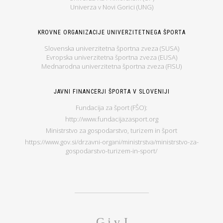
Univerza v Novi Gorici (UNG)
KROVNE ORGANIZACIJE UNIVERZITETNEGA ŠPORTA
Slovenska univerzitetna športna zveza (SUSA)
Evropska univerzitetna športna zveza (EUSA)
Mednarodna univerzitetna športna zveza (FISU)
JAVNI FINANCERJI ŠPORTA V SLOVENIJI
Fundacija za šport (FŠO):
http://www.fundacijazasport.org
Ministrstvo za gospodarstvo, turizem in šport
https://www.gov.si/drzavni-organi/ministrstva/ministrstvo-za-
gospodarstvo-turizem-in-sport/