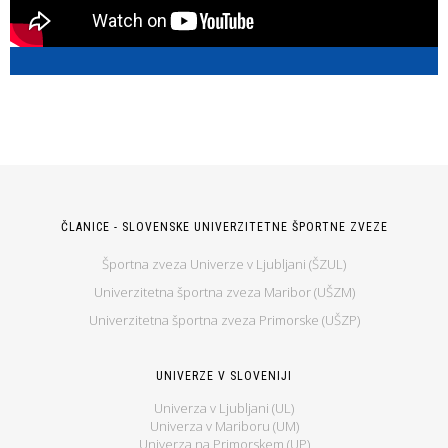
ČLANICE - SLOVENSKE UNIVERZITETNE ŠPORTNE ZVEZE
Športna zveza Univerze v Ljubljani (ŠZUL)
Univerzitetna športna zveza Maribor (UŠZM)
Univerzitetna športna zveza Primorske (UŠZP)
UNIVERZE V SLOVENIJI
Univerza v Ljubljani (UL)
Univerza v Mariboru (UM)
Univerza na Primorskem (UP)