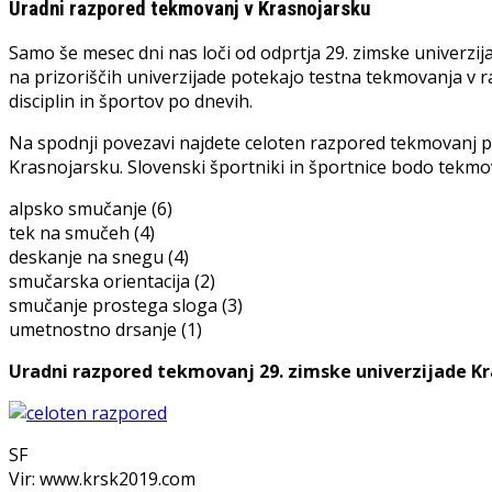
Uradni razpored tekmovanj v Krasnojarsku
Samo še mesec dni nas loči od odprtja 29. zimske univerzij
na prizoriščih univerzijade potekajo testna tekmovanja v r
disciplin in športov po dnevih.
Na spodnji povezavi najdete celoten razpored tekmovanj po 
Krasnojarsku. Slovenski športniki in športnice bodo tekmova
alpsko smučanje (6)
tek na smučeh (4)
deskanje na snegu (4)
smučarska orientacija (2)
smučanje prostega sloga (3)
umetnostno drsanje (1)
Uradni razpored tekmovanj 29. zimske univerzijade K
SF
Vir: www.krsk2019.com