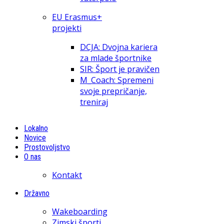
EU Erasmus+
projekti
DCJA: Dvojna kariera
za mlade športnike
SIR: Šport je pravičen
M_Coach: Spremeni
svoje prepričanje,
treniraj
Lokalno
Novice
Prostovoljstvo
O nas
Kontakt
Državno
Wakeboarding
Zimski športi