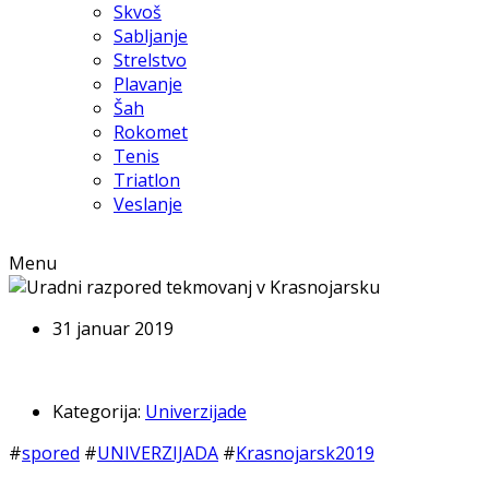
Skvoš
Sabljanje
Strelstvo
Plavanje
Šah
Rokomet
Tenis
Triatlon
Veslanje
Menu
31 januar 2019
Kategorija:
Univerzijade
#
spored
#
UNIVERZIJADA
#
Krasnojarsk2019