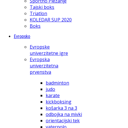
Športno Plezanje
Tajski boks
Triatlon
KOLEDAR SUP 2020
Boks
Evropsko
Evropske
univerzitetne igre
Evropska
univerzitetna
prvenstva
badminton
judo
karate
kickboksing
košarka 3 na 3
odbojka na mivki
orientacijski tek
vaterpolo