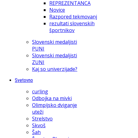
REPREZENTANCA
Novice
Razpored tekmovanj
rezultati slovenskih
športnikov
Slovenski medaljisti
PUNI
Slovenski medaljisti
ZUNI
Kaj so univerzijade?
Svetovno
curling
Odbojka na mivki
Olimpijsko dviganje
uteži
Strelstvo
Skvoš
Šah