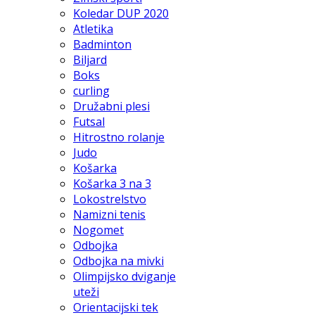
Koledar DUP 2020
Atletika
Badminton
Biljard
Boks
curling
Družabni plesi
Futsal
Hitrostno rolanje
Judo
Košarka
Košarka 3 na 3
Lokostrelstvo
Namizni tenis
Nogomet
Odbojka
Odbojka na mivki
Olimpijsko dviganje
uteži
Orientacijski tek