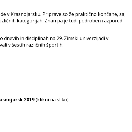
ade v Krasnojarsku. Priprave so že praktično končane, saj
azličnih kategorijah. Znan pa je tudi podroben razpored
dnevih in disciplinah na 29. Zimski univerzijadi v
li v šestih različnih športih:
rasnojarsk 2019
(klikni na sliko):