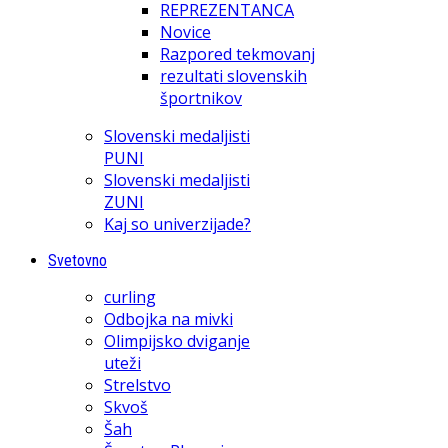
REPREZENTANCA
Novice
Razpored tekmovanj
rezultati slovenskih
športnikov
Slovenski medaljisti
PUNI
Slovenski medaljisti
ZUNI
Kaj so univerzijade?
Svetovno
curling
Odbojka na mivki
Olimpijsko dviganje
uteži
Strelstvo
Skvoš
Šah