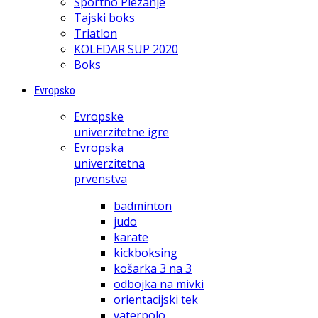
Športno Plezanje
Tajski boks
Triatlon
KOLEDAR SUP 2020
Boks
Evropsko
Evropske
univerzitetne igre
Evropska
univerzitetna
prvenstva
badminton
judo
karate
kickboksing
košarka 3 na 3
odbojka na mivki
orientacijski tek
vaterpolo