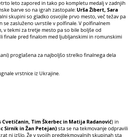
etrto leto zapored in tako po kompletu medalj v zadnjih
anske barve so na igrah zastopale:
Urša Žibert, Sara
alni skupini so gladko osvojile prvo mesto, več težav pa
n se zasluženo uvrstile v polfinale. V polfinalnem
 tekmi za tretje mesto pa so bile boljše od
li finale pred finalom med ljubljanskimi in romunskimi
jani) proglašena za najboljšo strelko finalnega dela
nale vrstnice iz Ukrajine.
s Cvetičanin, Tim Škerbec in Matija Radanović
) in
 Sirnik in Žan Petejan)
sta se na tekmovanje odpravili
at ni izšlo. Že v svojih predtekmovalnih skupinah sta