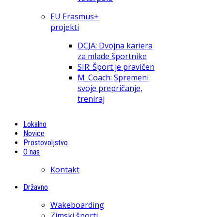
EU Erasmus+
projekti
DCJA: Dvojna kariera
za mlade športnike
SIR: Šport je pravičen
M_Coach: Spremeni
svoje prepričanje,
treniraj
Lokalno
Novice
Prostovoljstvo
O nas
Kontakt
Državno
Wakeboarding
Zimski športi