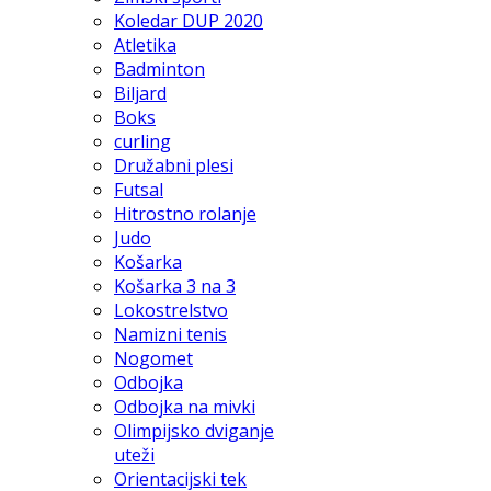
Koledar DUP 2020
Atletika
Badminton
Biljard
Boks
curling
Družabni plesi
Futsal
Hitrostno rolanje
Judo
Košarka
Košarka 3 na 3
Lokostrelstvo
Namizni tenis
Nogomet
Odbojka
Odbojka na mivki
Olimpijsko dviganje
uteži
Orientacijski tek