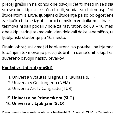
precej grešili in na koncu obe osvojili četrti mesti in se s s
sta se obe ekipi sicer srčno borili, vendar sta bili neuspeš
študentom iz Litve, ljubljanski študentje pa so po ogorčene
zaključku tekme izgubili proti nemškim vrstnikom – finalis
tekmovalni dan podali v boje za razvrstitev od 09. – 16. me
obe ekipi zadnji tekmovalni dan delovali dokaj anemično, t
ljubljanski študentje pa 16. mesto.
Finalni obračuni v moški konkurenci so potekali na izjemno 
letošnjem tekmovanju precej dobrih in izenačenih ekip. Izst
suvereno osvojili naslov prvakov.
Končni vrstni red (moški):
Univerza Vytautas Magnus iz Kaunasa (LIT)
Univerza v Goettingenu (NEM)
Univerza Arel v Carigradu (TUR)
Univerza na Primorskem (SLO)
Univerza v Ljubljani (SLO)