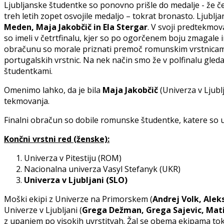
Ljubljanske študentke so ponovno prišle do medalje - že č
treh letih zopet osvojile medaljo – tokrat bronasto. Ljublj
Meden, Maja Jakobčič in Ela Stergar
. V svoji predtekmov
so imeli v četrtfinalu, kjer so po ogorčenem boju zmagale i
obračunu so morale priznati premoč romunskim vrstnicam, v
portugalskih vrstnic. Na nek način smo že v polfinalu gleda
študentkami.
Omenimo lahko, da je bila
Maja Jakobčič
(Univerza v Ljubl
tekmovanja.
Finalni obračun so dobile romunske študentke, katere so ug
Končni vrstni red (ženske):
Univerza v Pitestiju (ROM)
Nacionalna univerza Vasyl Stefanyk (UKR)
Univerza v Ljubljani (SLO)
Moški ekipi z Univerze na Primorskem (
Andrej Volk, Alek
Univerze v Ljubljani (
Grega Dežman, Grega Sajevic, Matic
z upanjem po visokih uvrstitvah. Žal se obema ekipama tokr