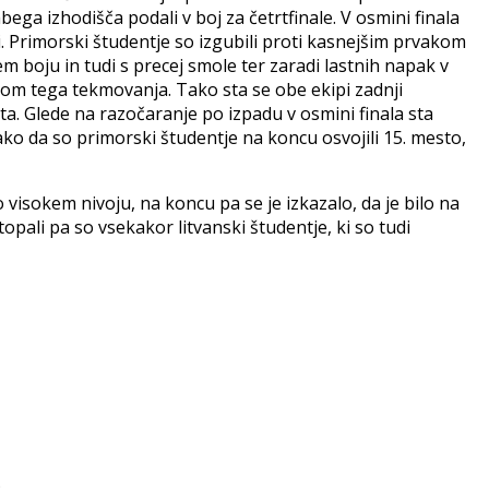
labega izhodišča podali v boj za četrtfinale. V osmini finala
ni. Primorski študentje so izgubili proti kasnejšim prvakom
m boju in tudi s precej smole ter zaradi lastnih napak v
tom tega tekmovanja. Tako sta se obe ekipi zadnji
sta. Glede na razočaranje po izpadu v osmini finala sta
ako da so primorski študentje na koncu osvojili 15. mesto,
visokem nivoju, na koncu pa se je izkazalo, da je bilo na
opali pa so vsekakor litvanski študentje, ki so tudi