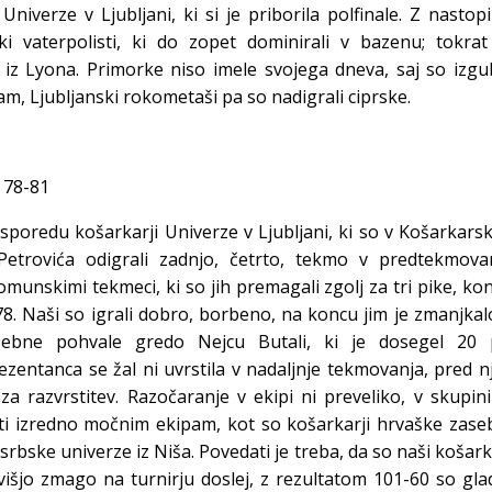
niverze v Ljubljani, ki si je priborila polfinale. Z nastop
ski vaterpolisti, ki do zopet dominirali v bazenu; tokra
iz Lyona. Primorke niso imele svojega dneva, saj so izgu
m, Ljubljanski rokometaši pa so nadigrali ciprske.
i 78-81
a sporedu košarkarji Univerze v Ljubljani, ki so v Košarkar
etrovića odigrali zadnjo, četrto, tekmo v predtekmovan
omunskimi tekmeci, ki so jih premagali zgolj za tri pike, ko
-78. Naši so igrali dobro, borbeno, na koncu jim je zmanjkal
sebne pohvale gredo Nejcu Butali, ki je dosegel 20 p
zentanca se žal ni uvrstila v nadaljnje tekmovanja, pred n
za razvrstitev. Razočaranje v ekipi ni preveliko, v skupin
oti izredno močnim ekipam, kot so košarkarji hrvaške zas
srbske univerze iz Niša. Povedati je treba, da so naši košark
ajvišjo zmago na turnirju doslej, z rezultatom 101-60 so gl