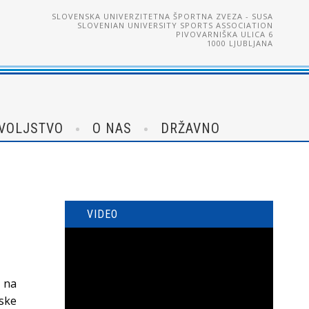
SLOVENSKA UNIVERZITETNA ŠPORTNA ZVEZA - SUSA
SLOVENIAN UNIVERSITY SPORTS ASSOCIATION
PIVOVARNIŠKA ULICA 6
1000 LJUBLJANA
VOLJSTVO
O NAS
DRŽAVNO
VIDEO
 na
ske