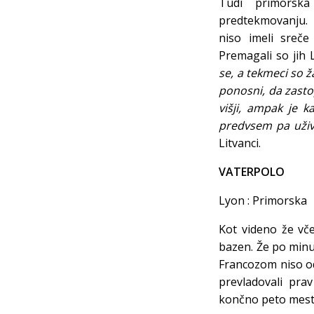
Tudi primorska
predtekmovanju. F
niso imeli sreče
Premagali so jih L
se, a tekmeci so ž
ponosni, da zastop
višji, ampak je 
predvsem pa uživa
Litvanci.
VATERPOLO
Lyon : Primor
Kot videno že včer
bazen. Že po minut
Francozom niso od
prevladovali pra
končno peto mest