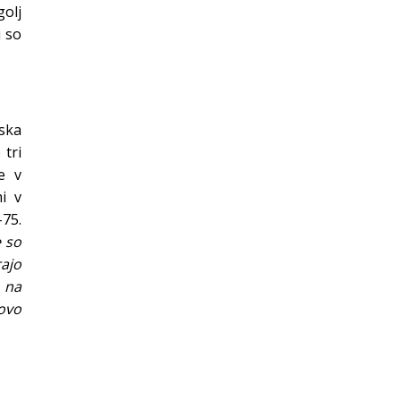
golj
i so
nska
 tri
e v
i v
-75.
 so
ajo
 na
tovo