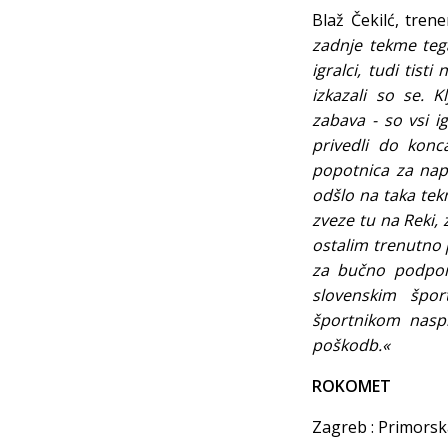
Blaž Čekilć, tren
zadnje tekme tega
igralci, tudi tist
izkazali so se.
zabava - so vsi i
privedli do kon
popotnica za napr
odšlo na taka tek
zveze tu na Reki,
ostalim trenutno 
za bučno podporo
slovenskim špor
športnikom nasp
poškodb.«
ROKOMET
Zagreb : Primo