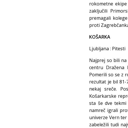
rokometne ekipe U
zaključili Primor
premagali kolege 
proti Zagrebčanka
KOŠARKA
Ljubljana : Pitest
Najprej so bili n
centru Dražena P
Pomerili so se z r
rezultat je bil 81
nekaj sreče. Po
Košarkarske repre
sta še dve tekmi 
namreč igrali pr
univerze Vern ter 
zabeležili tudi n