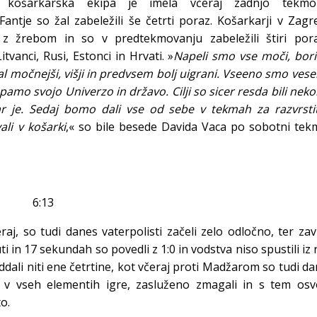
 košarkarska ekipa je imela včeraj zadnjo tekm
antje so žal zabeležili še četrti poraz. Košarkarji v Zag
 z žrebom in so v predtekmovanju zabeležili štiri pora
itvanci, Rusi, Estonci in Hrvati. »
Napeli smo vse moči, bor
al močnejši, višji in predvsem bolj uigrani. Vseeno smo vesel
amo svojo Univerzo in državo. Cilji so sicer resda bili neko
kar je. Sedaj bomo dali vse od sebe v tekmah za razvrsti
li v košarki
,« so bile besede Davida Vaca po sobotni tek
ska 6:13
aj, so tudi danes vaterpolisti začeli zelo odločno, ter zav
i in 17 sekundah so povedli z 1:0 in vodstva niso spustili iz 
dali niti ene četrtine, kot včeraj proti Madžarom so tudi d
v v vseh elementih igre, zasluženo zmagali in s tem osvo
o.