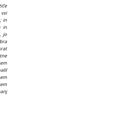
tiče
 vsi
; in
 in
, jo
bra
krat
rtne
Vsem
alil
sem
sem
anj