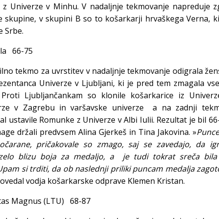
e z Univerze v Minhu. V nadaljnje tekmovanje napreduje z
e skupine, v skupini B so to košarkarji hrvaškega Verna, k
te Srbe.
uila 66-75
ilno tekmo za uvrstitev v nadaljnje tekmovanje odigrala že
zentanca Univerze v Ljubljani, ki je pred tem zmagala vse
Proti Ljubljančankam so klonile košarkarice iz Univerz
rze v Zagrebu in varšavske univerze a na zadnji tekm
žal ustavile Romunke z Univerze v Albi Iulii. Rezultat je bil 66
mage držali predvsem Alina Gjerkeš in Tina Jakovina. »
Punce
čarane, pričakovale so zmago, saj se zavedajo, da igr
 zelo blizu boja za medaljo, a je tudi tokrat sreča bila
Upam si trditi, da ob naslednji priliki puncam medalja zago
ovedal vodja košarkarske odprave Klemen Kristan.
utas Magnus (LTU) 68-87