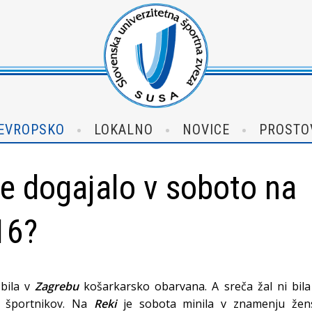
EVROPSKO
LOKALNO
NOVICE
PROSTO
je dogajalo v soboto na
16?
 bila v
Zagrebu
košarkarsko obarvana. A sreča žal ni bila
h športnikov. Na
Reki
je sobota minila v znamenju žen