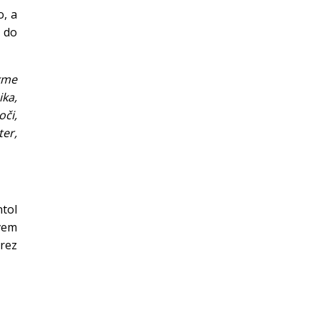
o, a
e do
kme
ika,
oči,
ter,
ntol
rvem
rez