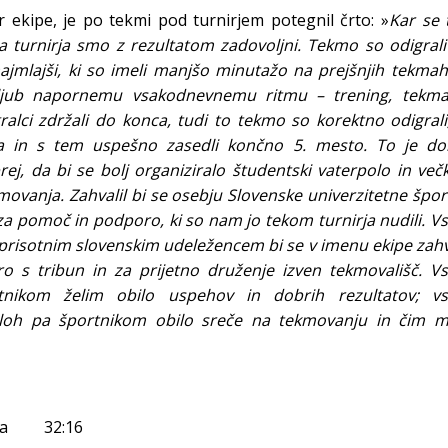
er ekipe, je po tekmi pod turnirjem potegnil črto: »
Kar se 
 turnirja smo z rezultatom zadovoljni. Tekmo so odigrali
i najmlajši, ki so imeli manjšo minutažo na prejšnjih tekmah
 Kljub napornemu vsakodnevnemu ritmu – trening, tekma
gralci zdržali do konca, tudi to tekmo so korektno odigrali
ca in s tem uspešno zasedli končno 5. mesto. To je do
ej, da bi se bolj organiziralo študentski vaterpolo in več
movanja. Zahvalil bi se osebju Slovenske univerzitetne špo
 za pomoč in podporo, ki so nam jo tekom turnirja nudili. 
prisotnim slovenskim udeležencem bi se v imenu ekipe zahv
 s tribun in za prijetno druženje izven tekmovališč. V
tnikom želim obilo uspehov in dobrih rezultatov; v
loh pa športnikom obilo sreče na tekmovanju in čim m
rska 32:16