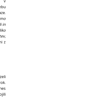
o v
rebu
ze.
imo
i in
liko
tev,
mi z
zeli
rok.
anes
jili