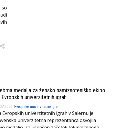
i so
tudi
ivih
ebrna medalja za žensko namiznoteniško ekipo
 Evropskih univerzitetnih igrah
.07.2026,
Evropske univerzitetne igre
 Evropskih univerzitetnih igrah v Salernu je
ovenska univerzitetna reprezentanca osvojila
vo medaljo. Za uspešen začetek tekmovalnega