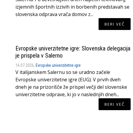
izjemnih športnih izzivih in borbenih predstavah se
slovenska odprava vrača domov z...
BERI VEČ
Evropske univerzitetne igre: Slovenska delegacija
je prispela v Salerno
16.07.2026,
Evropske univerzitetne igre
V italijanskem Salernu so se uradno začele
Evropske univerzitetne igre (EUG). V prvih dveh
dneh je na prizorišče že prispel večji del slovenske
univerzitetne odprave, ki jo v naslednjih dneh...
BERI VEČ