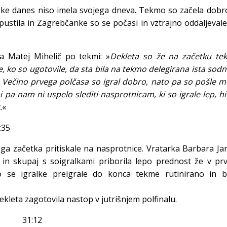
ske danes niso imela svojega dneva. Tekmo so začela dobr
ustila in Zagrebčanke so se počasi in vztrajno oddaljeval
a Matej Mihelič po tekmi: »
Dekleta so že na začetku te
, ko so ugotovile, da sta bila na tekmo delegirana ista sodn
. Večino prvega polčasa so igral dobro, nato pa so pošle m
i pa nam ni uspelo slediti nasprotnicam, ki so igrale lep, hi
.
«
:35
ga začetka pritiskale na nasprotnice. Vratarka Barbara Ja
a in skupaj s soigralkami priborila lepo prednost že v p
o se igralke preigrale do konca tekme rutinirano in b
ekleta zagotovila nastop v jutrišnjem polfinalu.
per 31:12