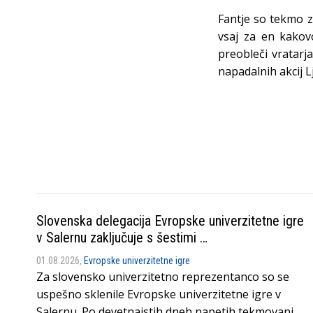
Fantje so tekmo za
vsaj za en kakovo
preobleči vratarja
napadalnih akcij 
Slovenska delegacija Evropske univerzitetne igre
v Salernu zaključuje s šestimi …
01.08.2026,
Evropske univerzitetne igre
Za slovensko univerzitetno reprezentanco so se
uspešno sklenile Evropske univerzitetne igre v
Salernu. Po devetnajstih dneh napetih tekmovanj,