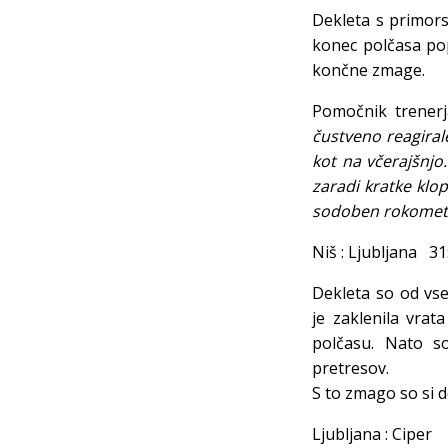
Dekleta s primor
konec polčasa pop
končne zmage.
Pomočnik trenerj
čustveno reagirale
kot na včerajšnjo
zaradi kratke klop
sodoben rokomet
Niš : Ljubljana 31
Dekleta so od vse
je zaklenila vrat
polčasu. Nato s
pretresov.
S to zmago so si d
Ljubljana : Ci