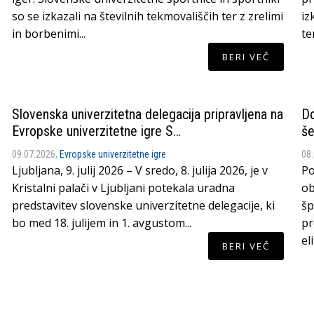
so se izkazali na številnih tekmovališčih ter z zrelimi
iz
in borbenimi...
te
BERI VEČ
Slovenska univerzitetna delegacija pripravljena na
Do
Evropske univerzitetne igre S…
še
09.07.2026,
Evropske univerzitetne igre
08
Ljubljana, 9. julij 2026 – V sredo, 8. julija 2026, je v
Po
Kristalni palači v Ljubljani potekala uradna
ob
predstavitev slovenske univerzitetne delegacije, ki
šp
bo med 18. julijem in 1. avgustom...
pr
el
BERI VEČ