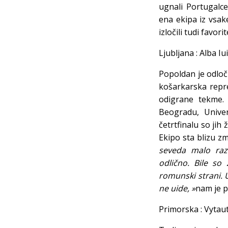
ugnali Portugalc
ena ekipa iz vsak
izločili tudi favori
Ljubljana : Alba I
Popoldan je odloč
košarkarska repre
odigrane tekme. 
Beogradu, Unive
četrtfinalu so jih 
Ekipo sta blizu z
seveda malo razo
odlično. Bile so
romunski strani. 
ne uide, »
nam je p
Primorska : Vyta