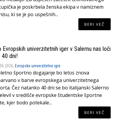
kupička je poskrbela ženska ekipa v namiznem
nisu, ki se je po uspešnih...
BERI VEČ
 Evropskih univerzitetnih iger v Salernu nas loči
 40 dni!
.06.2026,
Evropske univerzitetne igre
letno športno dogajanje bo letos znova
arvano v barve evropskega univerzitetnega
orta. Čez natanko 40 dni se bo italijanski Salerno
elevil v središče evropske študentske športne
ite, kjer bodo potekale...
BERI VEČ