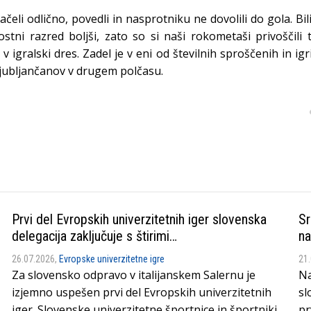
čeli odlično, povedli in nasprotniku ne dovolili do gola. Bil
stni razred boljši, zato so si naši rokometaši privoščili 
 v igralski dres. Zadel je v eni od številnih sproščenih in igr
Ljubljančanov v drugem polčasu.
Prvi del Evropskih univerzitetnih iger slovenska
Sr
delegacija zaključuje s štirimi…
na
26.07.2026,
Evropske univerzitetne igre
21
Za slovensko odpravo v italijanskem Salernu je
Na
izjemno uspešen prvi del Evropskih univerzitetnih
sl
iger. Slovenske univerzitetne športnice in športniki
pr