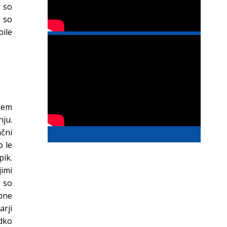
i so
t so
bile
skem
ju.
nčni
o le
ik.
jimi
i so
ebne
arji
adko