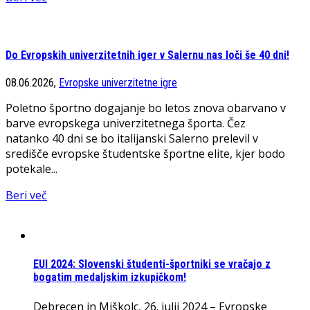
Do Evropskih univerzitetnih iger v Salernu nas loči še 40 dni!
08.06.2026,
Evropske univerzitetne igre
Poletno športno dogajanje bo letos znova obarvano v
barve evropskega univerzitetnega športa. Čez
natanko 40 dni se bo italijanski Salerno prelevil v
središče evropske študentske športne elite, kjer bodo
potekale...
Beri več
EUI 2024: Slovenski študenti-športniki se vračajo z
bogatim medaljskim izkupičkom!
Debrecen in Miškolc, 26. julij 2024 – Evropske