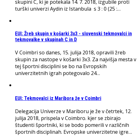
skupini C, ki je potekala 14. 7. 2018, izgubile proti
turški univerzi Aydin iz Istanbula s 3 : 0 (25 :…
EUI: Žreb skupin v košarki 3x3 - slovenski tekmovalci in
tekmovalke v skupinah C in D
V Coimbri so danes, 15. julija 2018, opravili žreb
skupin za nastope v košarki 3x3. Za najvišja mesta v
tej športni disciplini se bo na Evropskih
univerzitetnih igrah potegovalo 24…
EUI: Tekmovalci iz Maribora že v Coimbri
Delegacija Univerze v Mariboru je že v četrtek, 12.
julija 2018, prispela v Coimbro. kjer se zbirajo
študenti športniki, ki se bodo pomerili v različnih
športnih disciplinah. Evropske univerzitetne igre…