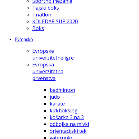
Športno Plezanje
Tajski boks
Triatlon
KOLEDAR SUP 2020
Boks
Evropsko
Evropske
univerzitetne igre
Evropska
univerzitetna
prvenstva
badminton
judo
karate
kickboksing
košarka 3 na 3
odbojka na mivki
orientacijski tek
vaterpolo