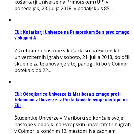
košarkarji Univerze na Primorskem (UP) v
ponedeljek, 23. julija 2018, v podaljšku s 85…
EUI: Košarkarji Univerze na Primorskem že s prvo zmago
v skupini A
Z žrebom za nastope v košarki so na Evropskih
univerzitetnih igrah v soboto, 21. julija 2018, določili
skupine za tekmovanje v tej panogi, ki bo v Coimbri
potekalo od 22…
EUI: Odbojkarice Univerze iz Maribora z zmago proti
tekmicam z Univerze iz Porta končale svoje nastope na
EUI
Študentke Univerze v Mariboru so končale svoje
nastope v odbojki na Evropskih univerzitetnih igrah
v Coimbri s končnim 13. mestom. Na zadnjem