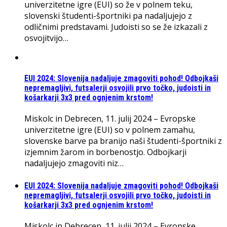
univerzitetne igre (EUI) so že v polnem teku,
slovenski študenti-športniki pa nadaljujejo z
odličnimi predstavami. Judoisti so se že izkazali z
osvojitvijo…
EUI 2024: Slovenija nadaljuje zmagoviti pohod! Odbojkaši
nepremagljivi, futsalerji osvojili prvo točko, judoisti in
košarkarji 3x3 pred ognjenim krstom!
Miskolc in Debrecen, 11. julij 2024 – Evropske
univerzitetne igre (EUI) so v polnem zamahu,
slovenske barve pa branijo naši študenti-športniki z
izjemnim žarom in borbenostjo. Odbojkarji
nadaljujejo zmagoviti niz…
EUI 2024: Slovenija nadaljuje zmagoviti pohod! Odbojkaši
nepremagljivi, futsalerji osvojili prvo točko, judoisti in
košarkarji 3x3 pred ognjenim krstom!
Miskolc in Debrecen, 11. julij 2024 – Evropske