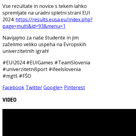
Vse rezultate in novice s tekem lahko
spremljate na uradni spletni strani EUI
2024:
https://results.eusa.eu/index.php?
page=multi&id=93&menu=1
Navijajmo za naše študente in jim
zaželimo veliko uspeha na Evropskih
univerzitetnih igrah!
#EUI2024 #EUIGames #TeamSlovenia
#univerzitetnišport #ifeelslovenia
#mgtš #FŠO
Facebook
Twitter
Google+
Pinterest
VIDEO