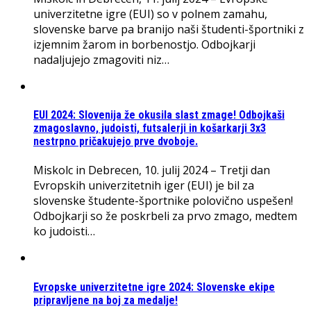
univerzitetne igre (EUI) so v polnem zamahu,
slovenske barve pa branijo naši študenti-športniki z
izjemnim žarom in borbenostjo. Odbojkarji
nadaljujejo zmagoviti niz…
EUI 2024: Slovenija že okusila slast zmage! Odbojkaši
zmagoslavno, judoisti, futsalerji in košarkarji 3x3
nestrpno pričakujejo prve dvoboje.
Miskolc in Debrecen, 10. julij 2024 – Tretji dan
Evropskih univerzitetnih iger (EUI) je bil za
slovenske študente-športnike polovično uspešen!
Odbojkarji so že poskrbeli za prvo zmago, medtem
ko judoisti…
Evropske univerzitetne igre 2024: Slovenske ekipe
pripravljene na boj za medalje!