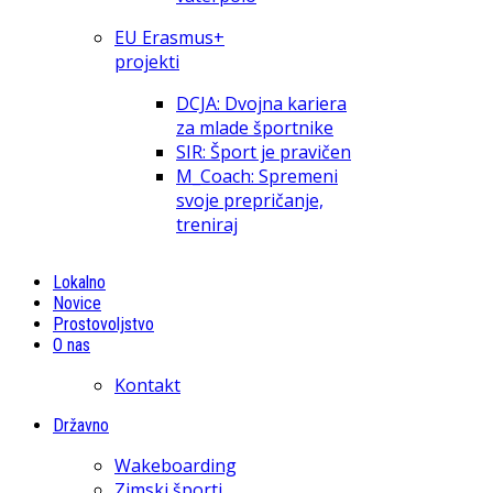
EU Erasmus+
projekti
DCJA: Dvojna kariera
za mlade športnike
SIR: Šport je pravičen
M_Coach: Spremeni
svoje prepričanje,
treniraj
Lokalno
Novice
Prostovoljstvo
O nas
Kontakt
Državno
Wakeboarding
Zimski športi