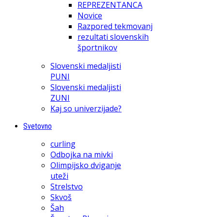
REPREZENTANCA
Novice
Razpored tekmovanj
rezultati slovenskih
športnikov
Slovenski medaljisti
PUNI
Slovenski medaljisti
ZUNI
Kaj so univerzijade?
Svetovno
curling
Odbojka na mivki
Olimpijsko dviganje
uteži
Strelstvo
Skvoš
Šah