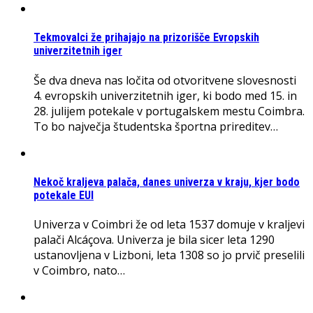
Tekmovalci že prihajajo na prizorišče Evropskih
univerzitetnih iger
Še dva dneva nas ločita od otvoritvene slovesnosti
4. evropskih univerzitetnih iger, ki bodo med 15. in
28. julijem potekale v portugalskem mestu Coimbra.
To bo največja študentska športna prireditev…
Nekoč kraljeva palača, danes univerza v kraju, kjer bodo
potekale EUI
Univerza v Coimbri že od leta 1537 domuje v kraljevi
palači Alcáçova. Univerza je bila sicer leta 1290
ustanovljena v Lizboni, leta 1308 so jo prvič preselili
v Coimbro, nato…