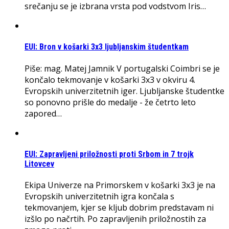
srečanju se je izbrana vrsta pod vodstvom Iris…
EUI: Bron v košarki 3x3 ljubljanskim študentkam
Piše: mag. Matej Jamnik V portugalski Coimbri se je
končalo tekmovanje v košarki 3x3 v okviru 4.
Evropskih univerzitetnih iger. Ljubljanske študentke
so ponovno prišle do medalje - že četrto leto
zapored…
EUI: Zapravljeni priložnosti proti Srbom in 7 trojk
Litovcev
Ekipa Univerze na Primorskem v košarki 3x3 je na
Evropskih univerzitetnih igra končala s
tekmovanjem, kjer se kljub dobrim predstavam ni
izšlo po načrtih. Po zapravljenih priložnostih za