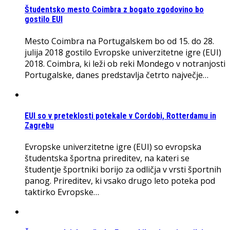
Študentsko mesto Coimbra z bogato zgodovino bo
gostilo EUI
Mesto Coimbra na Portugalskem bo od 15. do 28.
julija 2018 gostilo Evropske univerzitetne igre (EUI)
2018. Coimbra, ki leži ob reki Mondego v notranjosti
Portugalske, danes predstavlja četrto največje…
EUI so v preteklosti potekale v Cordobi, Rotterdamu in
Zagrebu
Evropske univerzitetne igre (EUI) so evropska
študentska športna prireditev, na kateri se
študentje športniki borijo za odličja v vrsti športnih
panog. Prireditev, ki vsako drugo leto poteka pod
taktirko Evropske…