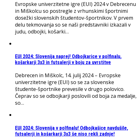
Evropske univerzitetne igre (EUI) 2024 v Debrecenu
in Miškolcu so postregle z vrhunskimi športnimi
dosežki slovenskih študentov-športnikov. V prvem
delu tekmovanja so se naši predstavniki izkazali v
judu, odbojki, košarki…
EUI 2024: Slovenija naprej! Odbojkarice v polfinalu,
košarkarji 3x3 in futsalerji v boju za uvrstitve
Debrecen in Miškolc, 14. julij 2024 – Evropske
univerzitetne igre (EUI) so se za slovenske
študente-športnike prevesile v drugo polovico.
Čeprav so se odbojkarji poslovili od boja za medalje,
so…
EUI 2024: Slovenija v polfinalu! Odbojkašice navdušile,
futsalerji in košarkarji 3x3 še niso rekli zadnje!