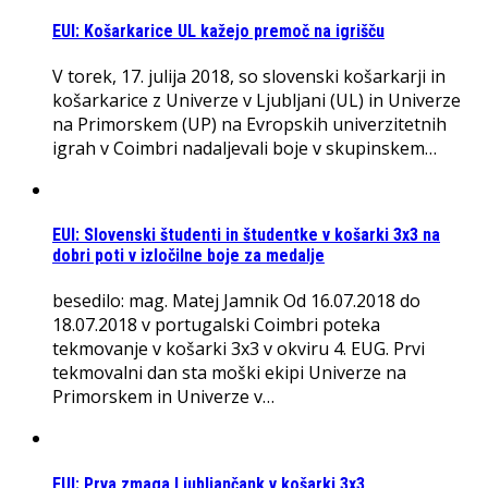
EUI: Košarkarice UL kažejo premoč na igrišču
V torek, 17. julija 2018, so slovenski košarkarji in
košarkarice z Univerze v Ljubljani (UL) in Univerze
na Primorskem (UP) na Evropskih univerzitetnih
igrah v Coimbri nadaljevali boje v skupinskem…
EUI: Slovenski študenti in študentke v košarki 3x3 na
dobri poti v izločilne boje za medalje
besedilo: mag. Matej Jamnik Od 16.07.2018 do
18.07.2018 v portugalski Coimbri poteka
tekmovanje v košarki 3x3 v okviru 4. EUG. Prvi
tekmovalni dan sta moški ekipi Univerze na
Primorskem in Univerze v…
EUI: Prva zmaga Ljubljančank v košarki 3x3