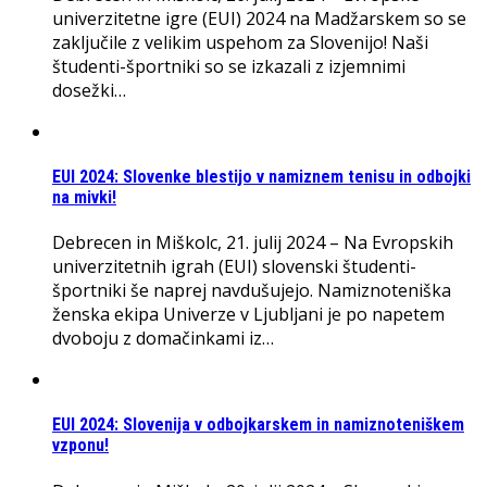
univerzitetne igre (EUI) 2024 na Madžarskem so se
zaključile z velikim uspehom za Slovenijo! Naši
študenti-športniki so se izkazali z izjemnimi
dosežki…
EUI 2024: Slovenke blestijo v namiznem tenisu in odbojki
na mivki!
Debrecen in Miškolc, 21. julij 2024 – Na Evropskih
univerzitetnih igrah (EUI) slovenski študenti-
športniki še naprej navdušujejo. Namiznoteniška
ženska ekipa Univerze v Ljubljani je po napetem
dvoboju z domačinkami iz…
EUI 2024: Slovenija v odbojkarskem in namiznoteniškem
vzponu!