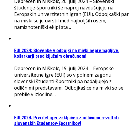
Debrecen in Miškolc, 20. julij 2024 – Slovenski
študentje-športniki še naprej navdušujejo na
Evropskih univerzitetnih igrah (EUI). Odbojkaški par
na mivki se je uvrstil med najboljših osem,
namiznoteniški ekipi sta…
EUI 2024: Slovenke v odbojki na mivki nepremagljive,
košarkarji pred ključnim obračunom!
Debrecen in Miškolc, 19. julij 2024 – Evropske
univerzitetne igre (EUI) so v polnem zagonu,
slovenski študenti-športniki pa nadaljujejo z
odličnimi predstavami. Odbojkašice na mivki so se
prebile v izločilne…
EUI 2024: Prvi del iger zaključen z odličnimi rezultati
slovenskih študentov-športnikov!