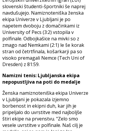
Evropskih univerzitetnih igrah (EUI)
slovenski študenti-športniki še naprej
navdušujejo. Namiznoteniška ženska
ekipa Univerze v Ljubljani je po
napetem dvoboju z domačinkami iz
University of Pecs (3:2) vstopila v
polfinale. Odbojkašice na mivki so z
zmago nad Nemkami (2:1) le še korak
stran od četrtfinala, košarkarji pa so
visoko premagali Nemce (Tech Uni of
Dresden) z 81:59.
Namizni tenis: Ljubljanska ekipa
nepopustljiva na poti do medalje
Ženska namiznoteniška ekipa Univerze
v Ljubljani je pokazala izjemno
borbenost in ekipni duh, kar jih je
pripeljalo do uvrstitve med najboljše
štiri ekipe na prvenstvu. "Zelo smo
vesele uvrstitve v polfinale. Naš cilj je