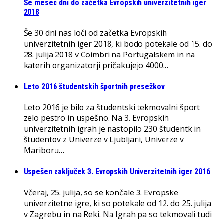
Še mesec dni do začetka Evropskih univerzitetnih iger
2018
Še 30 dni nas loči od začetka Evropskih
univerzitetnih iger 2018, ki bodo potekale od 15. do
28. julija 2018 v Coimbri na Portugalskem in na
katerih organizatorji pričakujejo 4000…
Leto 2016 študentskih športnih presežkov
Leto 2016 je bilo za študentski tekmovalni šport
zelo pestro in uspešno. Na 3. Evropskih
univerzitetnih igrah je nastopilo 230 študentk in
študentov z Univerze v Ljubljani, Univerze v
Mariboru…
Uspešen zaključek 3. Evropskih Univerzitetnih iger 2016
Včeraj, 25. julija, so se končale 3. Evropske
univerzitetne igre, ki so potekale od 12. do 25. julija
v Zagrebu in na Reki. Na Igrah pa so tekmovali tudi