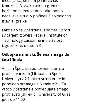
medalja, saj se nam je lani za las
izmuznila. V vsako tekmo gremo
borbeno in motivirano, tako bomo
nadaljevale tudi v polfinalu!" so odločno
izjavile igralke.
Fantje so se v četrtfinalu pomerili proti
švicarjem iz Swiss Federal Institute of
Technology Lausanne in na žalost
izgubili z rezultatom 3:0.
Odbojka na mivki: Še ena zmaga do
četrtfinala
Anja in Špela sta po tesnem porazu
proti Litvankam (Lithuanian Sports
University) z 2:1, hitro strnili vrste in
popoldan premagale Nemki z 2:1. Za
vstop v četrtfinale potrebujeta zmago
proti avstrijski ekipi (University of Graz)
jutri ob 11:00.