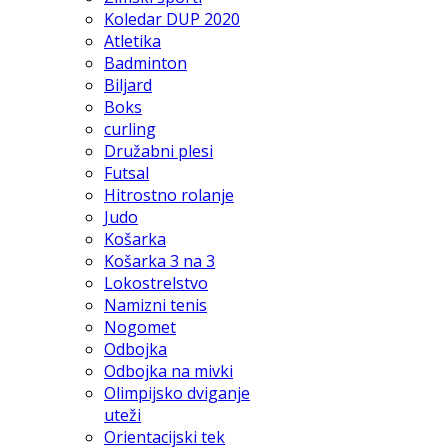
Koledar DUP 2020
Atletika
Badminton
Biljard
Boks
curling
Družabni plesi
Futsal
Hitrostno rolanje
Judo
Košarka
Košarka 3 na 3
Lokostrelstvo
Namizni tenis
Nogomet
Odbojka
Odbojka na mivki
Olimpijsko dviganje
uteži
Orientacijski tek