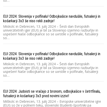
so…
EUI 2024: Slovenija v polfinalu! Odbojkašice navdušile, futsalerji in
košarkarji 3x3 še niso rekli zadnje!
Miskolc in Debrecen, 13. julij 2024 – Šesti dan Evropskih
univerzitetnih iger (EUI) je bil za Slovenijo izjemno razburljiv in
uspešen! Naše odbojkarice so se uvrstile v polfinale, futsalerji
so…
EUI 2024: Slovenija v polfinalu! Odbojkašice navdušile, futsalerji in
košarkarji 3x3 še niso rekli zadnje!
Miskolc in Debrecen, 13. julij 2024 – Šesti dan Evropskih
univerzitetnih iger (EUI) je bil za Slovenijo izjemno razburljiv in
uspešen! Naše odbojkarice so se uvrstile v polfinale, futsalerji
so…
EUI 2024: Judoisti se vračajo z bronom, odbojkašice v četrtfinalu,
futsalerji in košarkarji 3x3 pred novimi izzivi!
Miškolc in Debrecen, 13. julij 2024 – Evropske univerzitetne igre
(EUI) so že v polnem teku, slovenski študenti-športniki pa