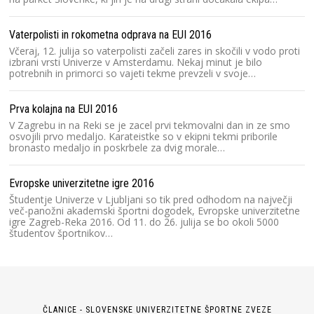
Vaterpolisti in rokometna odprava na EUI 2016
Včeraj, 12. julija so vaterpolisti začeli zares in skočili v vodo proti
izbrani vrsti Univerze v Amsterdamu. Nekaj minut je bilo
potrebnih in primorci so vajeti tekme prevzeli v svoje…
Prva kolajna na EUI 2016
V Zagrebu in na Reki se je zacel prvi tekmovalni dan in ze smo
osvojili prvo medaljo. Karateistke so v ekipni tekmi priborile
bronasto medaljo in poskrbele za dvig morale…
Evropske univerzitetne igre 2016
Študentje Univerze v Ljubljani so tik pred odhodom na največji
več-panožni akademski športni dogodek, Evropske univerzitetne
igre Zagreb-Reka 2016. Od 11. do 26. julija se bo okoli 5000
študentov športnikov…
ČLANICE - SLOVENSKE UNIVERZITETNE ŠPORTNE ZVEZE