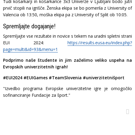
Tudi košarkarji in košarkarice 3x3 Univerze v Ljubljani bodo jutri
prvič stopili na igrišče. Ženska ekipa se bo pomerila z University of
Valencia ob 13:50, moška ekipa pa z University of Split ob 10:05.
Spremljajte dogajanje!
Spremljajte vse rezultate in novice s tekem na uradni spletni strani
EUI 2024:
https://results.eusa.eu/index.php?
page=multi&id=93&menu=1
Podprimo naše študente in jim zaželimo veliko uspeha na
Evropskih univerzitetnih igrah!
#EUI2024 #EUIGames #TeamSlovenia #univerzitetnišport
"Izvedbo programa Evropske univerzitetne igre je omogočilo
sofinanciranje Fundacije za šport."