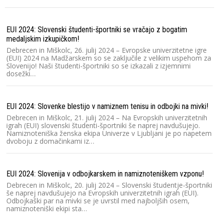
EUI 2024: Slovenski študenti-športniki se vračajo z bogatim
medaljskim izkupičkom!
Debrecen in Miškolc, 26. julij 2024 – Evropske univerzitetne igre
(EUI) 2024 na Madžarskem so se zaključile z velikim uspehom za
Slovenijo! Naši študenti-športniki so se izkazali z izjemnimi
dosežki…
EUI 2024: Slovenke blestijo v namiznem tenisu in odbojki na mivki!
Debrecen in Miškolc, 21. julij 2024 – Na Evropskih univerzitetnih
igrah (EUI) slovenski študenti-športniki še naprej navdušujejo.
Namiznoteniška ženska ekipa Univerze v Ljubljani je po napetem
dvoboju z domačinkami iz…
EUI 2024: Slovenija v odbojkarskem in namiznoteniškem vzponu!
Debrecen in Miškolc, 20. julij 2024 – Slovenski študentje-športniki
še naprej navdušujejo na Evropskih univerzitetnih igrah (EUI).
Odbojkaški par na mivki se je uvrstil med najboljših osem,
namiznoteniški ekipi sta…