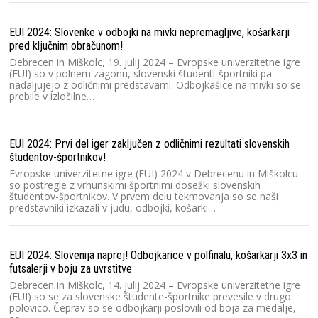
EUI 2024: Slovenke v odbojki na mivki nepremagljive, košarkarji
pred ključnim obračunom!
Debrecen in Miškolc, 19. julij 2024 – Evropske univerzitetne igre
(EUI) so v polnem zagonu, slovenski študenti-športniki pa
nadaljujejo z odličnimi predstavami. Odbojkašice na mivki so se
prebile v izločilne…
EUI 2024: Prvi del iger zaključen z odličnimi rezultati slovenskih
študentov-športnikov!
Evropske univerzitetne igre (EUI) 2024 v Debrecenu in Miškolcu
so postregle z vrhunskimi športnimi dosežki slovenskih
študentov-športnikov. V prvem delu tekmovanja so se naši
predstavniki izkazali v judu, odbojki, košarki…
EUI 2024: Slovenija naprej! Odbojkarice v polfinalu, košarkarji 3x3 in
futsalerji v boju za uvrstitve
Debrecen in Miškolc, 14. julij 2024 – Evropske univerzitetne igre
(EUI) so se za slovenske študente-športnike prevesile v drugo
polovico. Čeprav so se odbojkarji poslovili od boja za medalje,