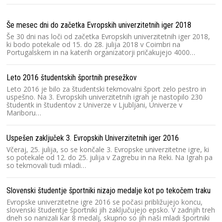
Še mesec dni do začetka Evropskih univerzitetnih iger 2018
Še 30 dni nas loči od začetka Evropskih univerzitetnih iger 2018,
ki bodo potekale od 15. do 28. julija 2018 v Coimbri na
Portugalskem in na katerih organizatorji pričakujejo 4000…
Leto 2016 študentskih športnih presežkov
Leto 2016 je bilo za študentski tekmovalni šport zelo pestro in
uspešno. Na 3. Evropskih univerzitetnih igrah je nastopilo 230
študentk in študentov z Univerze v Ljubljani, Univerze v
Mariboru…
Uspešen zaključek 3. Evropskih Univerzitetnih iger 2016
Včeraj, 25. julija, so se končale 3. Evropske univerzitetne igre, ki
so potekale od 12. do 25. julija v Zagrebu in na Reki. Na Igrah pa
so tekmovali tudi mladi…
Slovenski študentje športniki nizajo medalje kot po tekočem traku
Evropske univerzitetne igre 2016 se počasi približujejo koncu,
slovenski študentje športniki jih zaključujejo epsko. V zadnjih treh
dneh so nanizali kar 8 medalj, skupno so jih naši mladi športniki