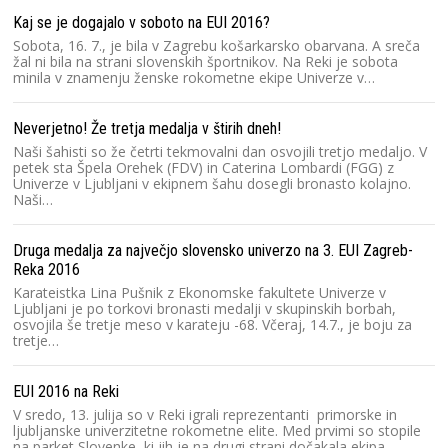
Kaj se je dogajalo v soboto na EUI 2016?
Sobota, 16. 7., je bila v Zagrebu košarkarsko obarvana. A sreča
žal ni bila na strani slovenskih športnikov. Na Reki je sobota
minila v znamenju ženske rokometne ekipe Univerze v…
Neverjetno! Že tretja medalja v štirih dneh!
Naši šahisti so že četrti tekmovalni dan osvojili tretjo medaljo. V
petek sta Špela Orehek (FDV) in Caterina Lombardi (FGG) z
Univerze v Ljubljani v ekipnem šahu dosegli bronasto kolajno.
Naši…
Druga medalja za največjo slovensko univerzo na 3. EUI Zagreb-
Reka 2016
Karateistka Lina Pušnik z Ekonomske fakultete Univerze v
Ljubljani je po torkovi bronasti medalji v skupinskih borbah,
osvojila še tretje meso v karateju -68. Včeraj, 14.7., je boju za
tretje…
EUI 2016 na Reki
V sredo, 13. julija so v Reki igrali reprezentanti primorske in
ljubljanske univerzitetne rokometne elite. Med prvimi so stopile
na parket Slovenke, ki jih je na drugi strani dočakala ekipa…