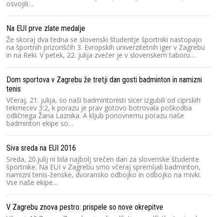
osvojili…
Na EUI prve zlate medalje
Že skoraj dva tedna se slovenski študentje športniki nastopajo
na športnih prizoriščih 3. Evropskih univerzitetnih iger v Zagrebu
in na Reki. V petek, 22. julija zvečer je v slovenskem taboru…
Dom sportova v Zagrebu že tretji dan gosti badminton in namizni
tenis
Včeraj, 21. julija, so naši badmintonisti sicer izgubili od ciprskih
tekmecev 3:2, k porazu je prav gotovo botrovala poškodba
odličnega Žana Laznika. A kljub ponovnemu porazu naše
badminton ekipe so…
Siva sreda na EUI 2016
Sreda, 20.julij ni bila najbolj srečen dan za slovenske študente
športnike. Na EUI v Zagrebu smo včeraj spremljali badminton,
namizni tenis-ženske, dvoransko odbojko in odbojko na mivki.
Vse naše ekipe…
V Zagrebu znova pestro: prispele so nove okrepitve