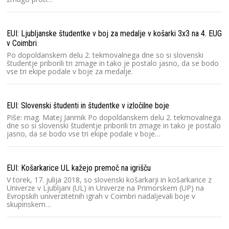
EUI: Ljubljanske študentke v boj za medalje v košarki 3x3 na 4. EUG
v Coimbri
Po dopoldanskem delu 2. tekmovalnega dne so si slovenski
študentje priborili tri zmage in tako je postalo jasno, da se bodo
vse tri ekipe podale v boje za medalje.
EUI: Slovenski študenti in študentke v izločilne boje
Piše: mag. Matej Janmik Po dopoldanskem delu 2. tekmovalnega
dne so si slovenski študentje priborili tri zmage in tako je postalo
jasno, da se bodo vse tri ekipe podale v boje…
EUI: Košarkarice UL kažejo premoč na igrišču
V torek, 17. julija 2018, so slovenski košarkarji in košarkarice z
Univerze v Ljubljani (UL) in Univerze na Primorskem (UP) na
Evropskih univerzitetnih igrah v Coimbri nadaljevali boje v
skupinskem…