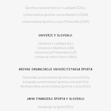
Športna zveza Univerze v Ljubljani (ŠZUL)
Univerzitetna športna zveza Maribor (UŠZM)
Univerzitetna športna zveza Primorske (UŠZP)
UNIVERZE V SLOVENIJI
Univerza v Ljubljani (UL)
Univerza v Mariboru (UM)
Univerza na Primorskem (UP)
Univerza v Novi Gorici (UNG)
KROVNE ORGANIZACIJE UNIVERZITETNEGA ŠPORTA
Slovenska univerzitetna športna zveza (SUSA)
Evropska univerzitetna športna zveza (EUSA)
Mednarodna univerzitetna športna zveza (FISU)
JAVNI FINANCERJI ŠPORTA V SLOVENIJI
Fundacija za šport (FŠO):