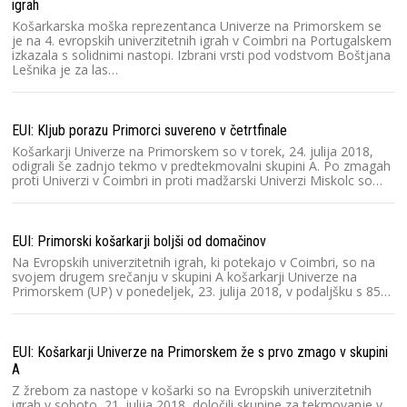
igrah
Košarkarska moška reprezentanca Univerze na Primorskem se
je na 4. evropskih univerzitetnih igrah v Coimbri na Portugalskem
izkazala s solidnimi nastopi. Izbrani vrsti pod vodstvom Boštjana
Lešnika je za las…
EUI: Kljub porazu Primorci suvereno v četrtfinale
Košarkarji Univerze na Primorskem so v torek, 24. julija 2018,
odigrali še zadnjo tekmo v predtekmovalni skupini A. Po zmagah
proti Univerzi v Coimbri in proti madžarski Univerzi Miskolc so…
EUI: Primorski košarkarji boljši od domačinov
Na Evropskih univerzitetnih igrah, ki potekajo v Coimbri, so na
svojem drugem srečanju v skupini A košarkarji Univerze na
Primorskem (UP) v ponedeljek, 23. julija 2018, v podaljšku s 85…
EUI: Košarkarji Univerze na Primorskem že s prvo zmago v skupini
A
Z žrebom za nastope v košarki so na Evropskih univerzitetnih
igrah v soboto, 21. julija 2018, določili skupine za tekmovanje v