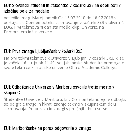
EUI: Slovenski študenti in študentke v košarki 3x3 na dobri poti v
izločilne boje za medalje
besedilo: mag. Matej Jamnik Od 16.07.2018 do 18.07.2018 v
portugalski Coimbri poteka tekmovanje v košarki 3x3 v okviru 4.
EUG. Prvi tekmovalni dan sta moški ekipi Univerze na
Primorskem in Univerze v…
EUI: Prva zmaga Ljubljančank v košarki 3x3
Na prvi tekmi tekmovalk Univerze v Ljubljani v košarki 3x3, ki se
je začela 16. julija ob 11.40, so ljubljanske študentke premagale
svoje tekmice z izraelske univerze Ohalo Academic College…
EUI: Odbojkarice Univerze v Mariboru osvojile tretje mesto v
skupini C
Študentke Univerze v Mariboru, ki v Coimbri tekmujejo v odbojki,
so odigrale tretjo in hkrati zadnjo tekmo v skupinskem delu
tekmovanja. Po porazu in zmagi v prejšnjih dneh so se…
EUI: Mariborčanke na poraz odgovorile z zmago