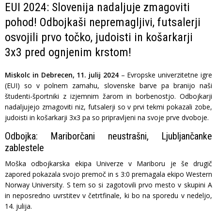
EUI 2024: Slovenija nadaljuje zmagoviti
pohod! Odbojkaši nepremagljivi, futsalerji
osvojili prvo točko, judoisti in košarkarji
3x3 pred ognjenim krstom!
Miskolc in Debrecen, 11. julij 2024
– Evropske univerzitetne igre
(EUI) so v polnem zamahu, slovenske barve pa branijo naši
študenti-športniki z izjemnim žarom in borbenostjo. Odbojkarji
nadaljujejo zmagoviti niz, futsalerji so v prvi tekmi pokazali zobe,
judoisti in košarkarji 3x3 pa so pripravljeni na svoje prve dvoboje.
Odbojka: Mariborčani neustrašni, Ljubljančanke
zablestele
Moška odbojkarska ekipa Univerze v Mariboru je še drugič
zapored pokazala svojo premoč in s 3:0 premagala ekipo Western
Norway University. S tem so si zagotovili prvo mesto v skupini A
in neposredno uvrstitev v četrtfinale, ki bo na sporedu v nedeljo,
14. julija.