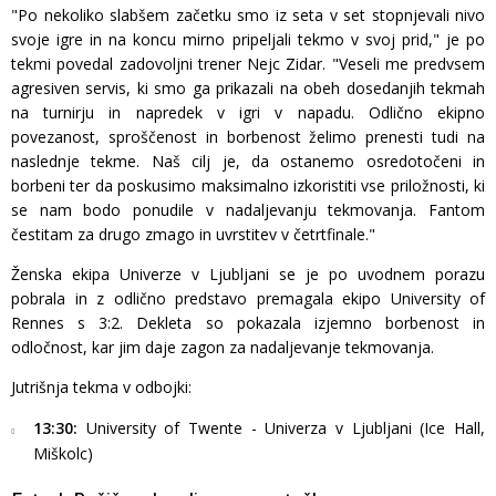
"Po nekoliko slabšem začetku smo iz seta v set stopnjevali nivo
svoje igre in na koncu mirno pripeljali tekmo v svoj prid," je po
tekmi povedal zadovoljni trener Nejc Zidar. "Veseli me predvsem
agresiven servis, ki smo ga prikazali na obeh dosedanjih tekmah
na turnirju in napredek v igri v napadu. Odlično ekipno
povezanost, sproščenost in borbenost želimo prenesti tudi na
naslednje tekme. Naš cilj je, da ostanemo osredotočeni in
borbeni ter da poskusimo maksimalno izkoristiti vse priložnosti, ki
se nam bodo ponudile v nadaljevanju tekmovanja. Fantom
čestitam za drugo zmago in uvrstitev v četrtfinale."
Ženska ekipa Univerze v Ljubljani se je po uvodnem porazu
pobrala in z odlično predstavo premagala ekipo University of
Rennes s 3:2. Dekleta so pokazala izjemno borbenost in
odločnost, kar jim daje zagon za nadaljevanje tekmovanja.
Jutrišnja tekma v odbojki:
13:30:
University of Twente - Univerza v Ljubljani (Ice Hall,
Miškolc)