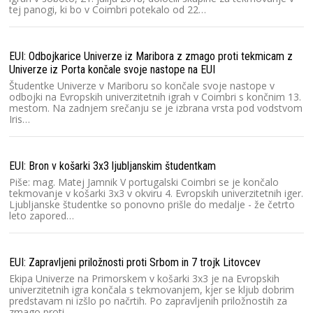
tej panogi, ki bo v Coimbri potekalo od 22…
EUI: Odbojkarice Univerze iz Maribora z zmago proti tekmicam z
Univerze iz Porta končale svoje nastope na EUI
Študentke Univerze v Mariboru so končale svoje nastope v
odbojki na Evropskih univerzitetnih igrah v Coimbri s končnim 13.
mestom. Na zadnjem srečanju se je izbrana vrsta pod vodstvom
Iris…
EUI: Bron v košarki 3x3 ljubljanskim študentkam
Piše: mag. Matej Jamnik V portugalski Coimbri se je končalo
tekmovanje v košarki 3x3 v okviru 4. Evropskih univerzitetnih iger.
Ljubljanske študentke so ponovno prišle do medalje - že četrto
leto zapored…
EUI: Zapravljeni priložnosti proti Srbom in 7 trojk Litovcev
Ekipa Univerze na Primorskem v košarki 3x3 je na Evropskih
univerzitetnih igra končala s tekmovanjem, kjer se kljub dobrim
predstavam ni izšlo po načrtih. Po zapravljenih priložnostih za
zmago proti…