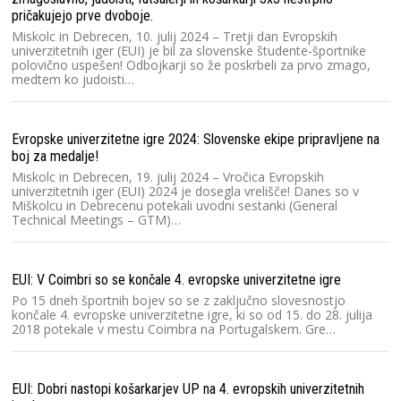
pričakujejo prve dvoboje.
Miskolc in Debrecen, 10. julij 2024 – Tretji dan Evropskih
univerzitetnih iger (EUI) je bil za slovenske študente-športnike
polovično uspešen! Odbojkarji so že poskrbeli za prvo zmago,
medtem ko judoisti…
Evropske univerzitetne igre 2024: Slovenske ekipe pripravljene na
boj za medalje!
Miskolc in Debrecen, 19. julij 2024 – Vročica Evropskih
univerzitetnih iger (EUI) 2024 je dosegla vrelišče! Danes so v
Miškolcu in Debrecenu potekali uvodni sestanki (General
Technical Meetings – GTM)…
EUI: V Coimbri so se končale 4. evropske univerzitetne igre
Po 15 dneh športnih bojev so se z zaključno slovesnostjo
končale 4. evropske univerzitetne igre, ki so od 15. do 28. julija
2018 potekale v mestu Coimbra na Portugalskem. Gre…
EUI: Dobri nastopi košarkarjev UP na 4. evropskih univerzitetnih