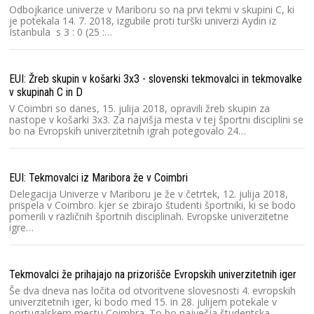
Odbojkarice univerze v Mariboru so na prvi tekmi v skupini C, ki
je potekala 14. 7. 2018, izgubile proti turški univerzi Aydin iz
Istanbula s 3 : 0 (25 :…
EUI: Žreb skupin v košarki 3x3 - slovenski tekmovalci in tekmovalke
v skupinah C in D
V Coimbri so danes, 15. julija 2018, opravili žreb skupin za
nastope v košarki 3x3. Za najvišja mesta v tej športni disciplini se
bo na Evropskih univerzitetnih igrah potegovalo 24…
EUI: Tekmovalci iz Maribora že v Coimbri
Delegacija Univerze v Mariboru je že v četrtek, 12. julija 2018,
prispela v Coimbro. kjer se zbirajo študenti športniki, ki se bodo
pomerili v različnih športnih disciplinah. Evropske univerzitetne
igre…
Tekmovalci že prihajajo na prizorišče Evropskih univerzitetnih iger
Še dva dneva nas ločita od otvoritvene slovesnosti 4. evropskih
univerzitetnih iger, ki bodo med 15. in 28. julijem potekale v
portugalskem mestu Coimbra. To bo največja študentska