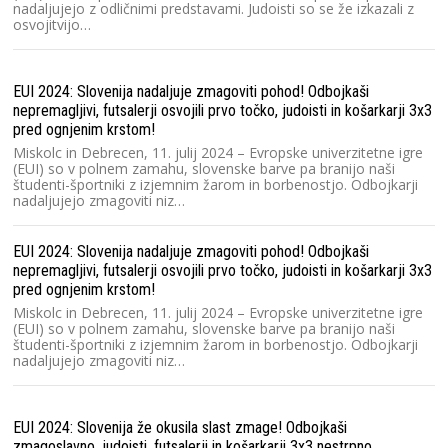
nadaljujejo z odličnimi predstavami. Judoisti so se že izkazali z
osvojitvijo…
EUI 2024: Slovenija nadaljuje zmagoviti pohod! Odbojkaši
nepremagljivi, futsalerji osvojili prvo točko, judoisti in košarkarji 3x3
pred ognjenim krstom!
Miskolc in Debrecen, 11. julij 2024 – Evropske univerzitetne igre
(EUI) so v polnem zamahu, slovenske barve pa branijo naši
študenti-športniki z izjemnim žarom in borbenostjo. Odbojkarji
nadaljujejo zmagoviti niz…
EUI 2024: Slovenija nadaljuje zmagoviti pohod! Odbojkaši
nepremagljivi, futsalerji osvojili prvo točko, judoisti in košarkarji 3x3
pred ognjenim krstom!
Miskolc in Debrecen, 11. julij 2024 – Evropske univerzitetne igre
(EUI) so v polnem zamahu, slovenske barve pa branijo naši
študenti-športniki z izjemnim žarom in borbenostjo. Odbojkarji
nadaljujejo zmagoviti niz…
EUI 2024: Slovenija že okusila slast zmage! Odbojkaši
zmagoslavno, judoisti, futsalerji in košarkarji 3x3 nestrpno