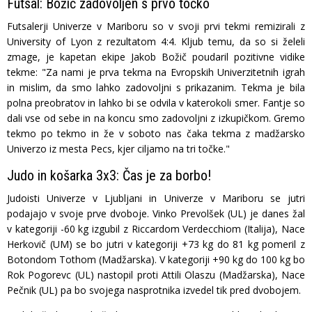
Futsal: Božič zadovoljen s prvo točko
Futsalerji Univerze v Mariboru so v svoji prvi tekmi remizirali z
University of Lyon z rezultatom 4:4. Kljub temu, da so si želeli
zmage, je kapetan ekipe Jakob Božič poudaril pozitivne vidike
tekme: "Za nami je prva tekma na Evropskih Univerzitetnih igrah
in mislim, da smo lahko zadovoljni s prikazanim. Tekma je bila
polna preobratov in lahko bi se odvila v katerokoli smer. Fantje so
dali vse od sebe in na koncu smo zadovoljni z izkupičkom. Gremo
tekmo po tekmo in že v soboto nas čaka tekma z madžarsko
Univerzo iz mesta Pecs, kjer ciljamo na tri točke."
Judo in košarka 3x3: Čas je za borbo!
Judoisti Univerze v Ljubljani in Univerze v Mariboru se jutri
podajajo v svoje prve dvoboje. Vinko Prevolšek (UL) je danes žal
v kategoriji -60 kg izgubil z Riccardom Verdecchiom (Italija), Nace
Herkovič (UM) se bo jutri v kategoriji +73 kg do 81 kg pomeril z
Botondom Tothom (Madžarska). V kategoriji +90 kg do 100 kg bo
Rok Pogorevc (UL) nastopil proti Attili Olaszu (Madžarska), Nace
Pečnik (UL) pa bo svojega nasprotnika izvedel tik pred dvobojem.