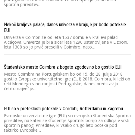
športna prireditev…
Nekoč kraljeva palača, danes univerza v kraju, kjer bodo potekale
EUI
Univerza v Coimbri že od leta 1537 domuje v kraljevi palači
Alcáçova. Univerza je bila sicer leta 1290 ustanovljena v Lizboni,
leta 1308 so jo prvič preselili v Coimbro, nato…
Študentsko mesto Coimbra z bogato zgodovino bo gostilo EUI
Mesto Coimbra na Portugalskem bo od 15. do 28. julija 2018
gostilo Evropske univerzitetne igre (EUI) 2018. Coimbra, ki leži ob
reki Mondego v notranjosti Portugalske, danes predstavlja
četrto največje…
EUI so v preteklosti potekale v Cordobi, Rotterdamu in Zagrebu
Evropske univerzitetne igre (EUI) so evropska študentska športna
prireditev, na kateri se študentje športniki borijo za odličja v vrsti
športnih panog. Prireditev, ki vsako drugo leto poteka pod
taktirko Evropske…