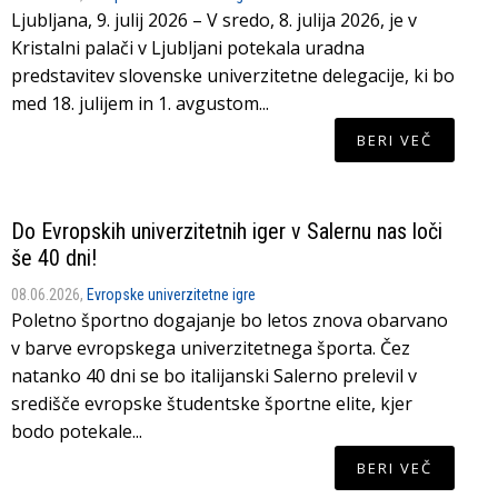
Ljubljana, 9. julij 2026 – V sredo, 8. julija 2026, je v
Kristalni palači v Ljubljani potekala uradna
predstavitev slovenske univerzitetne delegacije, ki bo
med 18. julijem in 1. avgustom...
BERI VEČ
Do Evropskih univerzitetnih iger v Salernu nas loči
še 40 dni!
08.06.2026,
Evropske univerzitetne igre
Poletno športno dogajanje bo letos znova obarvano
v barve evropskega univerzitetnega športa. Čez
natanko 40 dni se bo italijanski Salerno prelevil v
središče evropske študentske športne elite, kjer
bodo potekale...
BERI VEČ