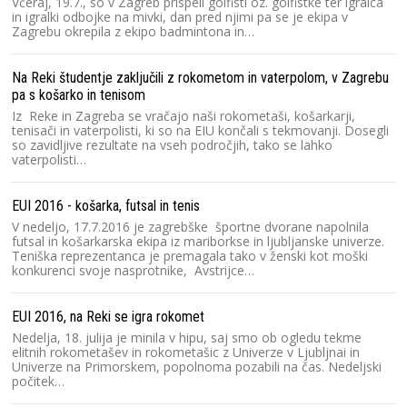
Včeraj, 19.7., so v Zagreb prispeli golfisti oz. golfistke ter igralca
in igralki odbojke na mivki, dan pred njimi pa se je ekipa v
Zagrebu okrepila z ekipo badmintona in…
Na Reki študentje zaključili z rokometom in vaterpolom, v Zagrebu
pa s košarko in tenisom
Iz Reke in Zagreba se vračajo naši rokometaši, košarkarji,
tenisači in vaterpolisti, ki so na EIU končali s tekmovanji. Dosegli
so zavidljive rezultate na vseh področjih, tako se lahko
vaterpolisti…
EUI 2016 - košarka, futsal in tenis
V nedeljo, 17.7.2016 je zagrebške športne dvorane napolnila
futsal in košarkarska ekipa iz mariborkse in ljubljanske univerze.
Teniška reprezentanca je premagala tako v ženski kot moški
konkurenci svoje nasprotnike, Avstrijce…
EUI 2016, na Reki se igra rokomet
Nedelja, 18. julija je minila v hipu, saj smo ob ogledu tekme
elitnih rokometašev in rokometašic z Univerze v Ljubljnai in
Univerze na Primorskem, popolnoma pozabili na čas. Nedeljski
počitek…