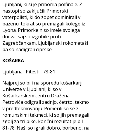
Ljubljani, ki si je priborila polfinale. Z
nastopi so zaključili Primorski
vaterpolisti, ki do zopet dominirali v
bazenu; tokrat so premagali kolege iz
Lyona. Primorke niso imele svojega
dneva, saj so izgubile proti
Zagrebčankam, Ljubljanski rokometaši
pa so nadigrali ciprske.
KOŠARKA
Ljubljana : Pitesti 78-81
Najprej so bili na sporedu košarkarji
Univerze v Ljubljani, ki so v
Košarkarskem centru Dražena
Petrovića odigrali zadnjo, četrto, tekmo
v predtekmovanju. Pomerili so se z
romunskimi tekmeci, ki so jih premagali
zgolj za tri pike, končni rezultat je bil
81-78. Naši so igrali dobro, borbeno, na