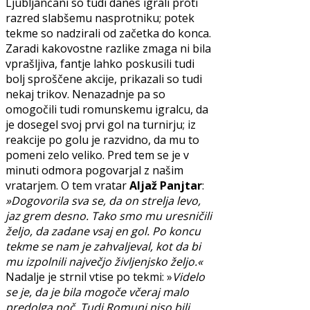
Ljubljančani so tudi danes igrali proti
razred slabšemu nasprotniku; potek
tekme so nadzirali od začetka do konca.
Zaradi kakovostne razlike zmaga ni bila
vprašljiva, fantje lahko poskusili tudi
bolj sproščene akcije, prikazali so tudi
nekaj trikov. Nenazadnje pa so
omogočili tudi romunskemu igralcu, da
je dosegel svoj prvi gol na turnirju; iz
reakcije po golu je razvidno, da mu to
pomeni zelo veliko. Pred tem se je v
minuti odmora pogovarjal z našim
vratarjem. O tem vratar
Aljaž Panjtar
:
»Dogovorila sva se, da on strelja levo,
jaz grem desno. Tako smo mu uresničili
željo, da zadane vsaj en gol. Po koncu
tekme se nam je zahvaljeval, kot da bi
mu izpolnili največjo življenjsko željo.«
Nadalje je strnil vtise po tekmi: »
Videlo
se je, da je bila mogoče včeraj malo
predolga noč. Tudi Romuni niso bili