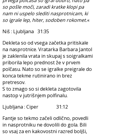
prvega polčasa so igral dobro, nato pa
so pošle moči, zaradi kratke klopi pa
nam ni uspelo slediti nasprotnicam, ki
so igrale lep, hiter, sodoben rokomet.
«
Niš : Ljubljana 31:35
Dekleta so od vsega začetka pritiskale
na nasprotnice. Vratarka Barbara Jantol
je zaklenila vrata in skupaj s soigralkami
priborila lepo prednost že v prvem
polčasu. Nato so se igralke preigrale do
konca tekme rutinirano in brez
pretresov.
S to zmago so si dekleta zagotovila
nastop v jutrišnjem polfinalu.
Ljubljana : Ciper 31:12
Fantje so tekmo začeli odlično, povedli
in nasprotniku ne dovolili do gola. Bili
so vsaj za en kakovostni razred boljši,