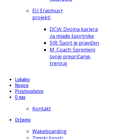
EU Erasmus+
projekti
DCJA: Dvojna kariera
za mlade športnike
SIR: Šport je pravičen
M_Coach: Spremeni
svoje prepričanje,
treniraj
Lokalno
Novice
Prostovoljstvo
O nas
Kontakt
Državno
Wakeboarding
Zimski športi