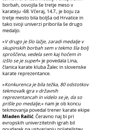
borbah, osvojila še tretje meso v
karateju -68. Včeraj, 14.7., je boju za
tretje mesto bila boljša od Hrvatice in
tako svoji univerzi priborila še drugo
medaljo.
»
V drugo je šlo lažje, zaradi medalje v
skupinskih borbah sem v tekmo šla bolj
sproščena, vedela sem kaj hočem in
izšlo se je super
!« je povedala Lina,
članica karate kluba Žalec in slovenske
karate reprezentance.
»
Konkurenca je bila težka, 80 odstotkov
tekmovalk igra v državnih
reprezentancah in videlo se je, da so
prišle po medalje
,« nam je ob koncu
tekmovanja povedal trener karate ekipe
Mladen Railić
. Čeravno naj bi pri
evropskih univerzitetnih igrah bil
poudarek na ustvarjanju prijateljstev