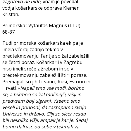
zagotovo ne uide, »
nam je povedal
vodja košarkarske odprave Klemen
Kristan.
Primorska : Vytautas Magnus (LTU)
68-87
Tudi primorska košarkarska ekipa je
imela včeraj zadnjo tekmo v
predtekmovanju. Fantje so žal zabeležili
še četrti poraz. Košarkarji v Zagrebu
niso imeli sreče z žrebom in so v
predtekmovanju zabeležili štiri poraze.
Premagali so jih Litvanci, Rusi, Estonci in
Hrvati. »
Napeli smo vse moči, borimo
se, a tekmeci so žal močnejši, višji in
predvsem bolj uigrani. Vseeno smo
veseli in ponosni, da zastopamo svojo
Univerzo in državo. Cilji so sicer resda
bili nekoliko višji, ampak je kar je. Sedaj
bomo dali vse od sebe v tekmah za