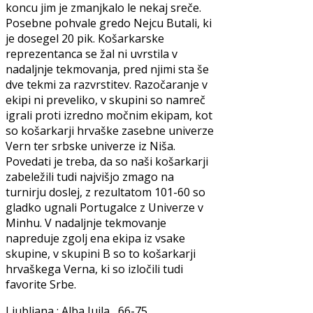
koncu jim je zmanjkalo le nekaj sreče.
Posebne pohvale gredo Nejcu Butali, ki
je dosegel 20 pik. Košarkarske
reprezentanca se žal ni uvrstila v
nadaljnje tekmovanja, pred njimi sta še
dve tekmi za razvrstitev. Razočaranje v
ekipi ni preveliko, v skupini so namreč
igrali proti izredno močnim ekipam, kot
so košarkarji hrvaške zasebne univerze
Vern ter srbske univerze iz Niša.
Povedati je treba, da so naši košarkarji
zabeležili tudi najvišjo zmago na
turnirju doslej, z rezultatom 101-60 so
gladko ugnali Portugalce z Univerze v
Minhu. V nadaljnje tekmovanje
napreduje zgolj ena ekipa iz vsake
skupine, v skupini B so to košarkarji
hrvaškega Verna, ki so izločili tudi
favorite Srbe.
Ljubljana : Alba Iuila 66-75