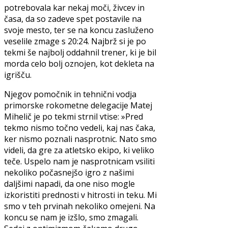
potrebovala kar nekaj moči, živcev in
časa, da so zadeve spet postavile na
svoje mesto, ter se na koncu zasluženo
veselile zmage s 20:24. Najbrž si je po
tekmi še najbolj oddahnil trener, ki je bil
morda celo bolj oznojen, kot dekleta na
igrišču.
Njegov pomočnik in tehnični vodja
primorske rokometne delegacije Matej
Mihelič je po tekmi strnil vtise: »Pred
tekmo nismo točno vedeli, kaj nas čaka,
ker nismo poznali nasprotnic. Nato smo
videli, da gre za atletsko ekipo, ki veliko
teče. Uspelo nam je nasprotnicam vsiliti
nekoliko počasnejšo igro z našimi
daljšimi napadi, da one niso mogle
izkoristiti prednosti v hitrosti in teku. Mi
smo v teh prvinah nekoliko omejeni. Na
koncu se nam je izšlo, smo zmagali.