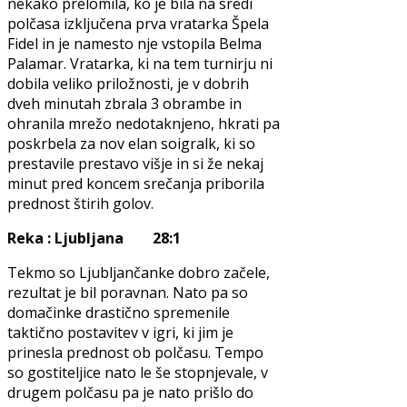
nekako prelomila, ko je bila na sredi
polčasa izključena prva vratarka Špela
Fidel in je namesto nje vstopila Belma
Palamar. Vratarka, ki na tem turnirju ni
dobila veliko priložnosti, je v dobrih
dveh minutah zbrala 3 obrambe in
ohranila mrežo nedotaknjeno, hkrati pa
poskrbela za nov elan soigralk, ki so
prestavile prestavo višje in si že nekaj
minut pred koncem srečanja priborila
prednost štirih golov.
Reka : Ljubljana 28:1
Tekmo so Ljubljančanke dobro začele,
rezultat je bil poravnan. Nato pa so
domačinke drastično spremenile
taktično postavitev v igri, ki jim je
prinesla prednost ob polčasu. Tempo
so gostiteljice nato le še stopnjevale, v
drugem polčasu pa je nato prišlo do