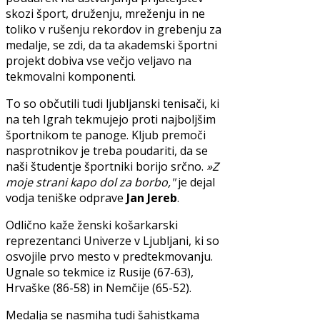
skozi šport, druženju, mreženju in ne
toliko v rušenju rekordov in grebenju za
medalje, se zdi, da ta akademski športni
projekt dobiva vse večjo veljavo na
tekmovalni komponenti.
To so občutili tudi ljubljanski tenisači, ki
na teh Igrah tekmujejo proti najboljšim
športnikom te panoge. Kljub premoči
nasprotnikov je treba poudariti, da se
naši študentje športniki borijo srčno.
»Z
moje strani kapo dol za borbo,"
je dejal
vodja teniške odprave
Jan Jereb
.
Odlično kaže ženski košarkarski
reprezentanci Univerze v Ljubljani, ki so
osvojile prvo mesto v predtekmovanju.
Ugnale so tekmice iz Rusije (67-63),
Hrvaške (86-58) in Nemčije (65-52).
Medalja se nasmiha tudi šahistkama