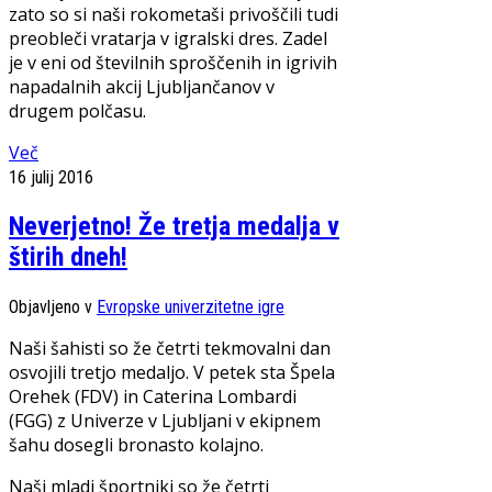
zato so si naši rokometaši privoščili tudi
preobleči vratarja v igralski dres. Zadel
je v eni od številnih sproščenih in igrivih
napadalnih akcij Ljubljančanov v
drugem polčasu.
Več
16 julij 2016
Neverjetno! Že tretja medalja v
štirih dneh!
Objavljeno v
Evropske univerzitetne igre
Naši šahisti so že četrti tekmovalni dan
osvojili tretjo medaljo. V petek sta Špela
Orehek (FDV) in Caterina Lombardi
(FGG) z Univerze v Ljubljani v ekipnem
šahu dosegli bronasto kolajno.
Naši mladi športniki so že četrti