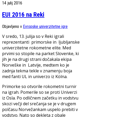
14 julij 2016
EUI 2016 na Reki
Objavljeno v
Evropske univerzitetne igre
V sredo, 13. julija so v Reki igrali
reprezentanti primorske in ljubljanske
univerzitetne rokometne elite. Med
prvimi so stopile na parket Slovenke, ki
jih je na drugi strani dočakala ekipa
Norveške in Latvije, medtem ko je
zadnja tekma tekle v znamenju boja
med fanti UL in univerzo iz Kölna.
Primorke so otvorile rokometni turnir
na igrah. Pomerile so se proti Univerzi
iz Osla. Po odličnem začetku in vodstvu
skozi večji del srečanja se je v drugem
polčasu Norvežankam uspelo prebiti v
vodstvo. Nato so dekleta z obale