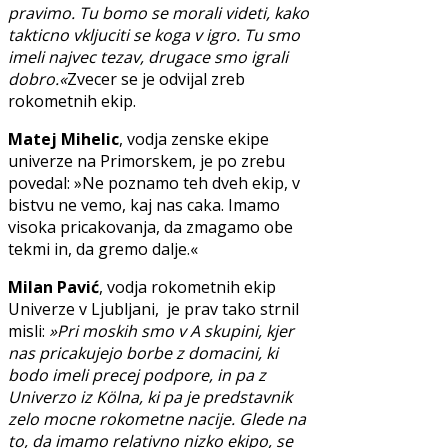
pravimo. Tu bomo se morali videti, kako
takticno vkljuciti se koga v igro. Tu smo
imeli najvec tezav, drugace smo igrali
dobro.«
Zvecer se je odvijal zreb
rokometnih ekip.
Matej Mihelic
, vodja zenske ekipe
univerze na Primorskem, je po zrebu
povedal: »Ne poznamo teh dveh ekip, v
bistvu ne vemo, kaj nas caka. Imamo
visoka pricakovanja, da zmagamo obe
tekmi in, da gremo dalje.«
Milan Pavić
, vodja rokometnih ekip
Univerze v Ljubljani, je prav tako strnil
misli:
»Pri moskih smo v A skupini, kjer
nas pricakujejo borbe z domacini, ki
bodo imeli precej podpore, in pa z
Univerzo iz Kölna, ki pa je predstavnik
zelo mocne rokometne nacije. Glede na
to, da imamo relativno nizko ekipo, se