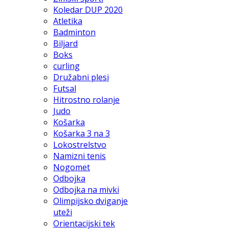
Koledar DUP 2020
Atletika
Badminton
Biljard
Boks
curling
Družabni plesi
Futsal
Hitrostno rolanje
Judo
Košarka
Košarka 3 na 3
Lokostrelstvo
Namizni tenis
Nogomet
Odbojka
Odbojka na mivki
Olimpijsko dviganje
uteži
Orientacijski tek