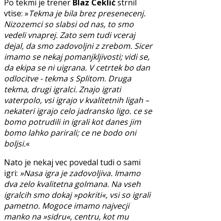
Po tekmi je trener
Blaz Ceklić
strnil
vtise: »
Tekma je bila brez presenecenj.
Nizozemci so slabsi od nas, to smo
vedeli vnaprej. Zato sem tudi vceraj
dejal, da smo zadovoljni z zrebom. Sicer
imamo se nekaj pomanjkljivosti; vidi se,
da ekipa se ni uigrana. V cetrtek bo dan
odlocitve - tekma s Splitom. Druga
tekma, drugi igralci. Znajo igrati
vaterpolo, vsi igrajo v kvalitetnih ligah –
nekateri igrajo celo jadransko ligo. ce se
bomo potrudili in igrali kot danes jim
bomo lahko parirali; ce ne bodo oni
boljsi.
«
Nato je nekaj vec povedal tudi o sami
igri:
»Nasa igra je zadovoljiva. Imamo
dva zelo kvalitetna golmana. Na vseh
igralcih smo dokaj »pokriti«, vsi so igrali
pametno. Mogoce imamo najvecji
manko na »sidru«, centru, kot mu