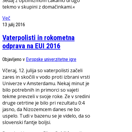
Sedaj z optimizmom čakamo drugo
tekmo v skupini z domačinkami.«
Več
13 julij 2016
Vaterpolisti in rokometna
odprava na EUI 2016
Objavljeno v
Evropske univerzitetne igre
Včeraj, 12. julija so vaterpolisti začeli
zares in skočili v vodo proti izbrani vrsti
Univerze v Amsterdamu. Nekaj minut je
bilo potrebnih in primorci so vajeti
tekme prevzeli v svoje roke. Ze v sredini
druge cetrtine je bilo pri rezultatu 0:4
jasno, da Nizozemcem danes ne bo
uspelo. Tudi v bazenu se je videlo, da so
slovenski fantje boljsi.