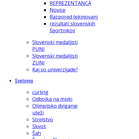
REPREZENTANCA
Novice
Razpored tekmovanj
rezultati slovenskih
športnikov
Slovenski medaljisti
PUNI
Slovenski medaljisti
ZUNI
Kaj so univerzijade?
Svetovno
curling
Odbojka na mivki
Olimpijsko dviganje
uteži
Strelstvo
Skvoš
Šah