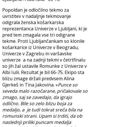
Popoldan je odločilno tekmo za
uvrstitev v nadaljnje tekmovanje
odigrala ženska košarkarska
reprezentanca Univerze v Ljubljani, ki je
pred tem zmagala vse tri odigrane
tekme. Proti Ljubljančankam so klonile
košarkarice iz Univerze v Beogradu,
Univerze v Zagrebu in varšavske
univerze a na zadnji tekmi v četrtfinalu
so jih žal ustavile Romunke z Univerze v
Albi Iulii. Rezultat je bil 66-75. Ekipo sta
blizu zmage držali predvsem Alina
Gjerkeš in Tina Jakovina. »
Punce so
seveda malo razočarane, pričakovale so
zmago, saj se zavedajo, da igrajo
odlično. Bile so zelo blizu boja za
medaljo, a je tudi tokrat sreča bila na
romunski strani. Upam si trditi, da ob
naslednji priliki puncam medalja