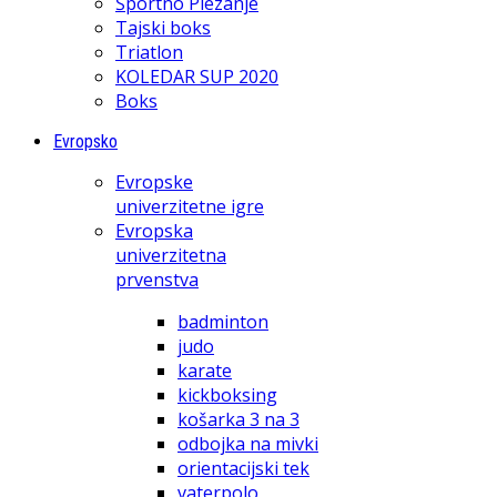
Športno Plezanje
Tajski boks
Triatlon
KOLEDAR SUP 2020
Boks
Evropsko
Evropske
univerzitetne igre
Evropska
univerzitetna
prvenstva
badminton
judo
karate
kickboksing
košarka 3 na 3
odbojka na mivki
orientacijski tek
vaterpolo