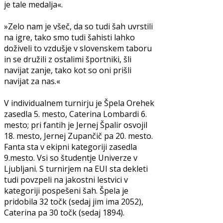
je tale medalja«.
»Zelo nam je všeč, da so tudi šah uvrstili
na igre, tako smo tudi šahisti lahko
doživeli to vzdušje v slovenskem taboru
in se družili z ostalimi športniki, šli
navijat zanje, tako kot so oni prišli
navijat za nas.«
V individualnem turnirju je Špela Orehek
zasedla 5. mesto, Caterina Lombardi 6.
mesto; pri fantih je Jernej Špalir osvojil
18. mesto, Jernej Zupančič pa 20. mesto.
Fanta sta v ekipni kategoriji zasedla
9.mesto. Vsi so študentje Univerze v
Ljubljani. S turnirjem na EUI sta dekleti
tudi povzpeli na jakostni lestvici v
kategoriji pospešeni šah. Špela je
pridobila 32 točk (sedaj jim ima 2052),
Caterina pa 30 točk (sedaj 1894).