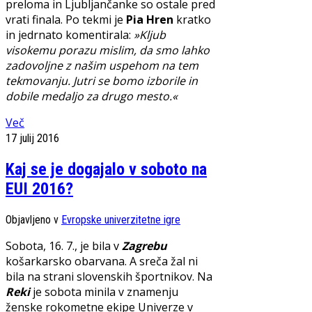
preloma in Ljubljančanke so ostale pred
vrati finala. Po tekmi je
Pia Hren
kratko
in jedrnato komentirala:
»Kljub
visokemu porazu mislim, da smo lahko
zadovoljne z našim uspehom na tem
tekmovanju. Jutri se bomo izborile in
dobile medaljo za drugo mesto.«
Več
17 julij 2016
Kaj se je dogajalo v soboto na
EUI 2016?
Objavljeno v
Evropske univerzitetne igre
Sobota, 16. 7., je bila v
Zagrebu
košarkarsko obarvana. A sreča žal ni
bila na strani slovenskih športnikov. Na
Reki
je sobota minila v znamenju
ženske rokometne ekipe Univerze v