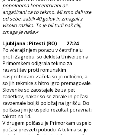
popolnoma koncentrirani oz.
angažirani za to tekmo. Mi smo dali vse
od sebe, zabili 40 golov in zmagali z
visoko razliko. To je bil tudi naš cilj,
zmaga je naša.«
Ljubljana : Pitesti (RO) 27:24
Po včerajšnjem porazu v četrtfinalu
proti Zagrebu, so dekleta Univerze na
Primorskem odigrala tekmo za
razvrstitev proti romunskim
nasprotnicam. Začela so jo odločno, a
so jih tekmice s hitro igro premagovale.
Slovenke so zaostajale že za pet
zadetkov, nakar so se zbrale in počasi
zavzemale boljši položaj na igrišču. Do
polčasa jim je uspelo rezultat poravnati;
takrat na 14.
V drugem polčasu je Primorkam uspelo
počasi prevzeti pobudo. A tekma se je