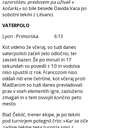
razvrstitev, predvsem pa uživali v
košarki
,« so bile besede Davida Vaca po
sobotni tekmi z Litvanci.
VATERPOLO
Lyon : Primorska 6:13
Kot videno že včeraj, so tudi danes
vaterpolisti začeli zelo odločno, ter
zavzeli bazen. Že po minuti in 17
sekundah so povedli z 1:0 in vodstva
niso spustili iz rok. Francozom niso
oddali niti ene četrtine, kot včeraj proti
Madžarom so tudi danes prevladovali
prav v vseh elementih igre, zasluženo
zmagali in s tem osvojili končno peto
mesto.
Blaž Čekilć, trener ekipe, je po tekmi
pod turnirjem potegnil črto: »
Kar se tiče
zadnje tekme tega turnirja smo z