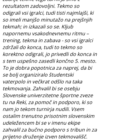
rezultatom zadovoljni. Tekmo so
odigrali vsi igralci, tudi tisti najmlajši, ki
so imeli manjšo minutažo na prejšnjih
tekmah; in izkazali so se. Kljub
napornemu vsakodnevnemu ritmu –
trening, tekma in zabava - so vsi igralci
zdržali do konca, tudi to tekmo so
korektno odigrali, jo privedli do konca in
s tem uspešno zasedli končno 5. mesto.
To je dobra popotnica za naprej, da bi
se bolj organiziralo študentski
vaterpolo in večkrat odšlo na taka
tekmovanja. Zahvalil bi se osebju
Slovenske univerzitetne športne zveze
tu na Reki, za pomoč in podporo, ki so
nam jo tekom turnirja nudili. Vsem
ostalim trenutno prisotnim slovenskim
udeležencem bi se v imenu ekipe
zahvalil za bučno podporo s tribun in za
prijetno druženje izven tekmovališč.