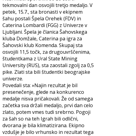
tekmovalni dan osvojili tretjo medaljo. V
petek, 15.7., sta bronasti v ekipnem
šahu postali Špela Orehek (FDV) in
Caterina Lombardi (FGG) z Univerze v
Ljubljani. Špela je članica Šahovskega
kluba Domžale, Caterina pa igra za
Šahovski klub Komenda. Skupaj sta
osvojili 11,5 točk, za drugouvrščenima,
študentkama z Ural State Mining
University (RUS), sta zaostali zgolj za 0,5
pike. Zlati sta bili študentki beograjske
univerze.
Povedali sta: »Najin rezultat je bil
presenečenje, glede na konkurenco
medalje nisva pričakovali. Že od samega
začetka sva držali medaljo, prvi dan celo
zlato, potem vmes tudi srebrno. Pogoji
za šah so na teh Igrah bili odlični,
dvorana je bila klimatizirana. Ekipno
vzdušje je bilo vrhunsko in rezultat tega