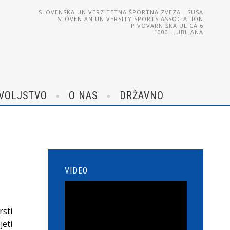
SLOVENSKA UNIVERZITETNA ŠPORTNA ZVEZA - SUSA
SLOVENIAN UNIVERSITY SPORTS ASSOCIATION
PIVOVARNIŠKA ULICA 6
1000 LJUBLJANA
VOLJSTVO
O NAS
DRŽAVNO
VIDEO
rsti
eti