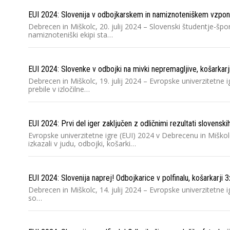
EUI 2024: Slovenija v odbojkarskem in namiznoteniškem vzpon
Debrecen in Miškolc, 20. julij 2024 – Slovenski študentje-špor
namiznoteniški ekipi sta…
EUI 2024: Slovenke v odbojki na mivki nepremagljive, košarkar
Debrecen in Miškolc, 19. julij 2024 – Evropske univerzitetne 
prebile v izločilne…
EUI 2024: Prvi del iger zaključen z odličnimi rezultati slovensk
Evropske univerzitetne igre (EUI) 2024 v Debrecenu in Miško
izkazali v judu, odbojki, košarki…
EUI 2024: Slovenija naprej! Odbojkarice v polfinalu, košarkarji 3x
Debrecen in Miškolc, 14. julij 2024 – Evropske univerzitetne 
so…