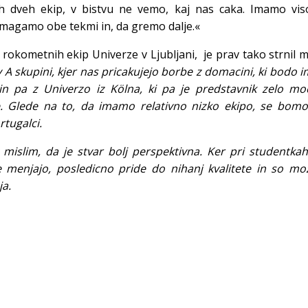
 dveh ekip, v bistvu ne vemo, kaj nas caka. Imamo vis
zmagamo obe tekmi in, da gremo dalje.«
a rokometnih ekip Univerze v Ljubljani, je prav tako strnil mi
A skupini, kjer nas pricakujejo borbe z domacini, ki bodo i
in pa z Univerzo iz Kölna, ki pa je predstavnik zelo mo
. Glede na to, da imamo relativno nizko ekipo, se bomo
ortugalci.
 mislim, da je stvar bolj perspektivna. Ker pri studentka
ke menjajo, posledicno pride do nihanj kvalitete in so m
ja.