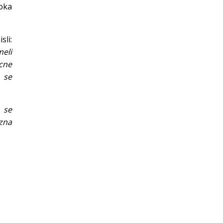
oka
sli:
meli
cne
 se
h se
ozna