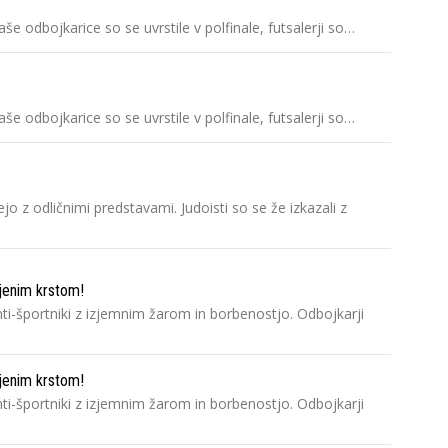
aše odbojkarice so se uvrstile v polfinale, futsalerji so…
aše odbojkarice so se uvrstile v polfinale, futsalerji so…
jo z odličnimi predstavami. Judoisti so se že izkazali z
njenim krstom!
nti-športniki z izjemnim žarom in borbenostjo. Odbojkarji
njenim krstom!
nti-športniki z izjemnim žarom in borbenostjo. Odbojkarji