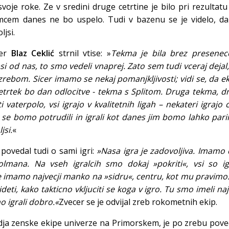
voje roke. Ze v sredini druge cetrtine je bilo pri rezultatu
mcem danes ne bo uspelo. Tudi v bazenu se je videlo, da
ljsi.
ner
Blaz Ceklić
strnil vtise: »
Tekma je bila brez presenece
i od nas, to smo vedeli vnaprej. Zato sem tudi vceraj dejal
zrebom. Sicer imamo se nekaj pomanjkljivosti; vidi se, da e
cetrtek bo dan odlocitve - tekma s Splitom. Druga tekma, d
ti vaterpolo, vsi igrajo v kvalitetnih ligah – nekateri igrajo 
 se bomo potrudili in igrali kot danes jim bomo lahko parir
jsi.
«
 povedal tudi o sami igri:
»Nasa igra je zadovoljiva. Imamo
golmana. Na vseh igralcih smo dokaj »pokriti«, vsi so ig
imamo najvecji manko na »sidru«, centru, kot mu pravimo.
eti, kako takticno vkljuciti se koga v igro. Tu smo imeli na
o igrali dobro.«
Zvecer se je odvijal zreb rokometnih ekip.
dja zenske ekipe univerze na Primorskem, je po zrebu pove