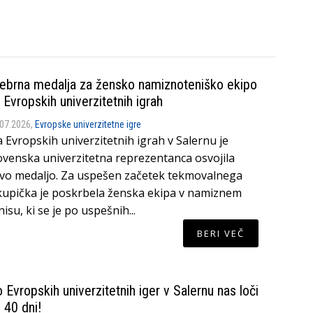
ebrna medalja za žensko namiznoteniško ekipo
 Evropskih univerzitetnih igrah
.07.2026,
Evropske univerzitetne igre
 Evropskih univerzitetnih igrah v Salernu je
ovenska univerzitetna reprezentanca osvojila
vo medaljo. Za uspešen začetek tekmovalnega
kupička je poskrbela ženska ekipa v namiznem
nisu, ki se je po uspešnih...
BERI VEČ
 Evropskih univerzitetnih iger v Salernu nas loči
 40 dni!