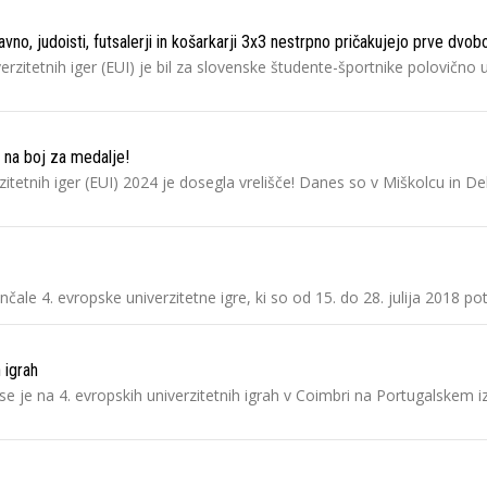
o, judoisti, futsalerji in košarkarji 3x3 nestrpno pričakujejo prve dvobo
iverzitetnih iger (EUI) je bil za slovenske študente-športnike polovi
 na boj za medalje!
rzitetnih iger (EUI) 2024 je dosegla vrelišče! Danes so v Miškolcu in 
čale 4. evropske univerzitetne igre, ki so od 15. do 28. julija 2018
 igrah
e na 4. evropskih univerzitetnih igrah v Coimbri na Portugalskem izk