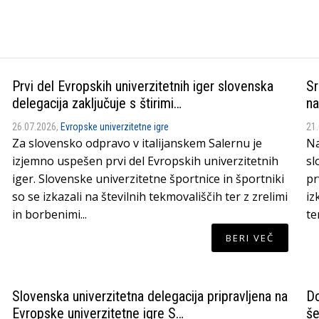
Prvi del Evropskih univerzitetnih iger slovenska
Sr
delegacija zaključuje s štirimi…
na
26.07.2026,
Evropske univerzitetne igre
21
Za slovensko odpravo v italijanskem Salernu je
Na
izjemno uspešen prvi del Evropskih univerzitetnih
sl
iger. Slovenske univerzitetne športnice in športniki
pr
so se izkazali na številnih tekmovališčih ter z zrelimi
iz
in borbenimi...
te
BERI VEČ
Slovenska univerzitetna delegacija pripravljena na
Do
Evropske univerzitetne igre S…
še