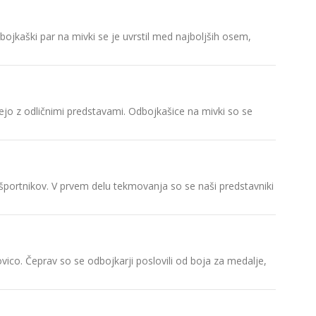
dbojkaški par na mivki se je uvrstil med najboljših osem,
jejo z odličnimi predstavami. Odbojkašice na mivki so se
-športnikov. V prvem delu tekmovanja so se naši predstavniki
ovico. Čeprav so se odbojkarji poslovili od boja za medalje,