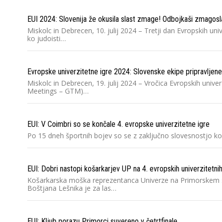
EUI 2024: Slovenija že okusila slast zmage! Odbojkaši zmagoslavn
Miskolc in Debrecen, 10. julij 2024 – Tretji dan Evropskih un
ko judoisti…
Evropske univerzitetne igre 2024: Slovenske ekipe pripravljene
Miskolc in Debrecen, 19. julij 2024 – Vročica Evropskih unive
Meetings – GTM)…
EUI: V Coimbri so se končale 4. evropske univerzitetne igre
Po 15 dneh športnih bojev so se z zaključno slovesnostjo kon
EUI: Dobri nastopi košarkarjev UP na 4. evropskih univerzitetnih
Košarkarska moška reprezentanca Univerze na Primorskem se j
Boštjana Lešnika je za las…
EUI: Kljub porazu Primorci suvereno v četrtfinale