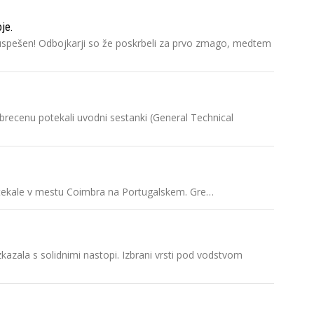
je.
čno uspešen! Odbojkarji so že poskrbeli za prvo zmago, medtem
Debrecenu potekali uvodni sestanki (General Technical
 potekale v mestu Coimbra na Portugalskem. Gre…
azala s solidnimi nastopi. Izbrani vrsti pod vodstvom