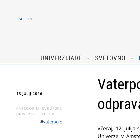
SL
EN
UNIVERZIJADE
SVETOVNO
Vaterpo
13 JULIJ 2016
odprav
KATEGORIJA:
EVROPSKE
UNIVERZITETNE IGRE
#
vaterpolo
Včeraj, 12. julija
Univerze v Amste