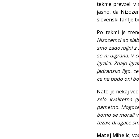
tekme prevzeli v s
jasno, da Nizoze
slovenski fantje bo
Po tekmi je tre
Nizozemci so slabs
smo zadovoljni z 
se ni uigrana. V 
igralci. Znajo igra
jadransko ligo. ce
ce ne bodo oni bol
Nato je nekaj vec
zelo kvalitetna 
pametno. Mogoce 
bomo se morali vid
tezav, drugace sm
Matej Mihelic
, vo