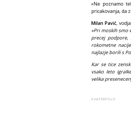
»Ne poznamo teh
pricakovanja, da 
Milan Pavić
, vodj
»Pri moskih smo v 
precej podpore, 
rokometne nacije
najlazje borili s P
Kar se tice zensk
vsako leto igral
velika presenecen
VATERPOLO