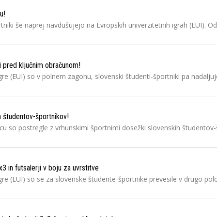
u!
tniki še naprej navdušujejo na Evropskih univerzitetnih igrah (EUI). O
ji pred ključnim obračunom!
igre (EUI) so v polnem zagonu, slovenski študenti-športniki pa nadalju
ih študentov-športnikov!
lcu so postregle z vrhunskimi športnimi dosežki slovenskih študentov
3 in futsalerji v boju za uvrstitve
igre (EUI) so se za slovenske študente-športnike prevesile v drugo pol