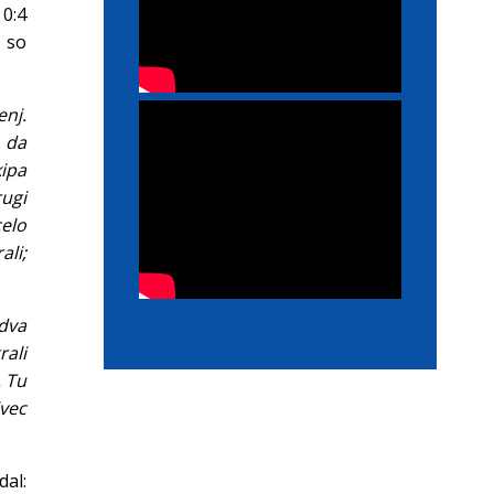
 0:4
 so
nj.
, da
kipa
rugi
celo
ali;
 dva
rali
 Tu
jvec
dal: