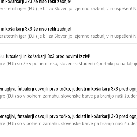
 in košarkarji 3x3 še niso rekli zadnje!
rzitetnih iger (EUI) je bil za Slovenijo izjemno razburljiv in uspešen! N
 in košarkarji 3x3 še niso rekli zadnje!
rzitetnih iger (EUI) je bil za Slovenijo izjemno razburljiv in uspešen! N
, futsalerji in košarkarji 3x3 pred novimi izzivi!
gre (EUI) so že v polnem teku, slovenski študenti-športniki pa nadaljuje
gljivi, futsalerji osvojili prvo točko, judoisti in košarkarji 3x3 pred og
 igre (EUI) so v polnem zamahu, slovenske barve pa branijo naši štude
gljivi, futsalerji osvojili prvo točko, judoisti in košarkarji 3x3 pred og
 igre (EUI) so v polnem zamahu, slovenske barve pa branijo naši štude