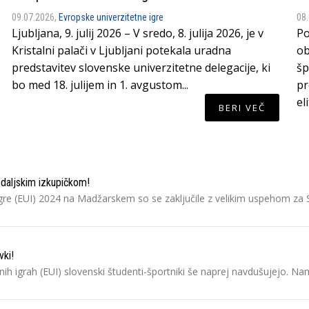
09.07.2026,
Evropske univerzitetne igre
08
Ljubljana, 9. julij 2026 – V sredo, 8. julija 2026, je v
Po
Kristalni palači v Ljubljani potekala uradna
ob
predstavitev slovenske univerzitetne delegacije, ki
šp
bo med 18. julijem in 1. avgustom...
pr
el
BERI VEČ
edaljskim izkupičkom!
igre (EUI) 2024 na Madžarskem so se zaključile z velikim uspehom za Sl
vki!
tnih igrah (EUI) slovenski študenti-športniki še naprej navdušujejo. N