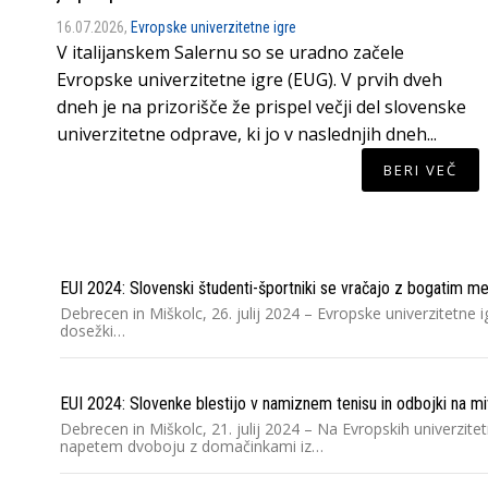
16.07.2026,
Evropske univerzitetne igre
V italijanskem Salernu so se uradno začele
Evropske univerzitetne igre (EUG). V prvih dveh
dneh je na prizorišče že prispel večji del slovenske
univerzitetne odprave, ki jo v naslednjih dneh...
BERI VEČ
EUI 2024: Slovenski študenti-športniki se vračajo z bogatim m
Debrecen in Miškolc, 26. julij 2024 – Evropske univerzitetne 
dosežki…
EUI 2024: Slovenke blestijo v namiznem tenisu in odbojki na mi
Debrecen in Miškolc, 21. julij 2024 – Na Evropskih univerzite
napetem dvoboju z domačinkami iz…