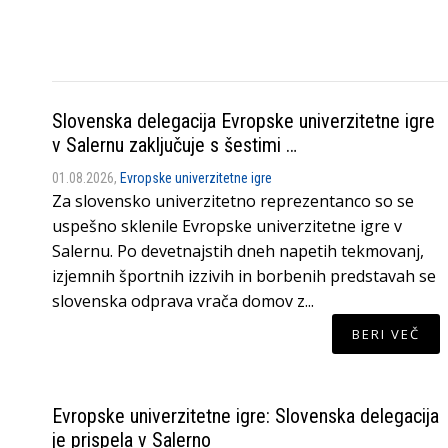
Slovenska delegacija Evropske univerzitetne igre
v Salernu zaključuje s šestimi …
01.08.2026,
Evropske univerzitetne igre
Za slovensko univerzitetno reprezentanco so se
uspešno sklenile Evropske univerzitetne igre v
Salernu. Po devetnajstih dneh napetih tekmovanj,
izjemnih športnih izzivih in borbenih predstavah se
slovenska odprava vrača domov z...
BERI VEČ
Evropske univerzitetne igre: Slovenska delegacija
je prispela v Salerno