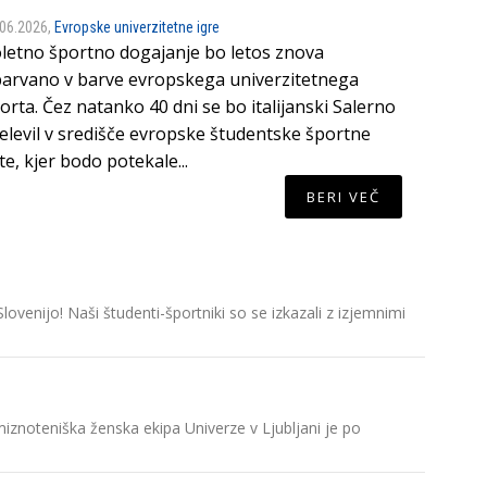
.06.2026,
Evropske univerzitetne igre
letno športno dogajanje bo letos znova
arvano v barve evropskega univerzitetnega
orta. Čez natanko 40 dni se bo italijanski Salerno
elevil v središče evropske študentske športne
ite, kjer bodo potekale...
BERI VEČ
ovenijo! Naši študenti-športniki so se izkazali z izjemnimi
amiznoteniška ženska ekipa Univerze v Ljubljani je po