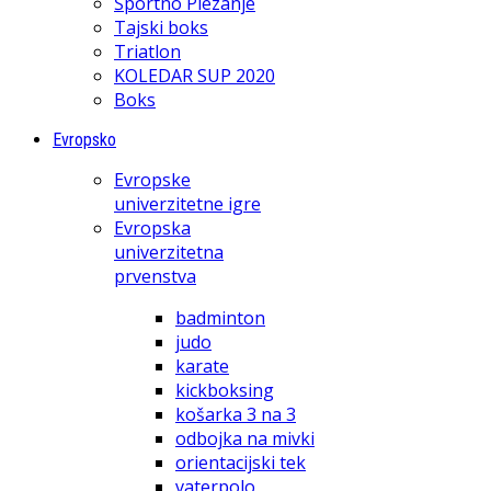
Športno Plezanje
Tajski boks
Triatlon
KOLEDAR SUP 2020
Boks
Evropsko
Evropske
univerzitetne igre
Evropska
univerzitetna
prvenstva
badminton
judo
karate
kickboksing
košarka 3 na 3
odbojka na mivki
orientacijski tek
vaterpolo