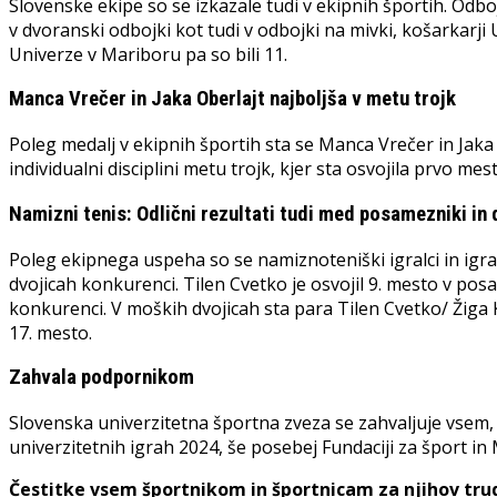
Slovenske ekipe so se izkazale tudi v ekipnih športih. Odbo
v dvoranski odbojki kot tudi v odbojki na mivki, košarkarji U
Univerze v Mariboru pa so bili 11.
Manca Vrečer in Jaka Oberlajt najboljša v metu trojk
Poleg medalj v ekipnih športih sta se Manca Vrečer in Jaka O
individualni disciplini metu trojk, kjer sta osvojila prvo mes
Namizni tenis: Odlični rezultati tudi med posamezniki in 
Poleg ekipnega uspeha so se namiznoteniški igralci in igral
dvojicah konkurenci. Tilen Cvetko je osvojil 9. mesto v posa
konkurenci. V moških dvojicah sta para Tilen Cvetko/ Žiga 
17. mesto.
Zahvala podpornikom
Slovenska univerzitetna športna zveza se zahvaljuje vsem,
univerzitetnih igrah 2024, še posebej Fundaciji za šport in
Čestitke vsem športnikom in športnicam za njihov tru