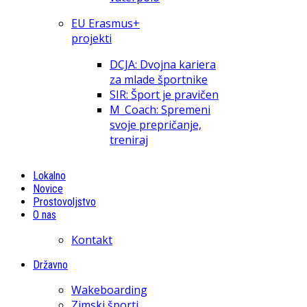
EU Erasmus+
projekti
DCJA: Dvojna kariera
za mlade športnike
SIR: Šport je pravičen
M_Coach: Spremeni
svoje prepričanje,
treniraj
Lokalno
Novice
Prostovoljstvo
O nas
Kontakt
Državno
Wakeboarding
Zimski športi