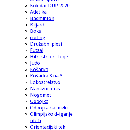
Koledar DUP 2020
Atletika
Badminton
Biljard
Boks
curling
Družabni plesi
Futsal
Hitrostno rolanje
Judo
Košarka
Košarka 3 na 3
Lokostrelstvo
Namizni tenis
Nogomet
Odbojka
Odbojka na mivki
Olimpijsko dviganje
uteži
Orientacijski tek