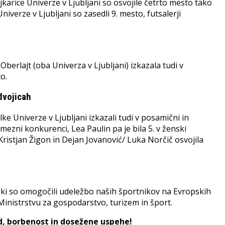
jkarice Univerze v Ljubljani so osvojile četrto mesto tako
niverze v Ljubljani so zasedli 9. mesto, futsalerji
berlajt (oba Univerza v Ljubljani) izkazala tudi v
to.
dvojicah
ke Univerze v Ljubljani izkazali tudi v posamični in
mezni konkurenci, Lea Paulin pa je bila 5. v ženski
Kristjan Žigon in Dejan Jovanović/ Luka Norčič osvojila
 ki so omogočili udeležbo naših športnikov na Evropskih
 Ministrstvu za gospodarstvo, turizem in šport.
d, borbenost in dosežene uspehe!