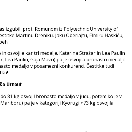
las izgubili proti Romunom iz Polytechnic University of
Čestitke Martinu Dreniku, Jaku Oberlajtu, Elmiru Haskiću,
peh!
in osvojile kar tri medalje. Katarina Stražar in Lea Paulin
ar, Lea Paulin, Gaja Mavri) pa je osvojila bronasto medaljo
onasto medaljo v posamezni konkurenci. Čestitke tudi
tku!
ušo Urnaut
 do 81 kg osvojil bronasto medaljo v judu, potem ko je v
ariboru) pa je v kategoriji Kyorugi +73 kg osvojila