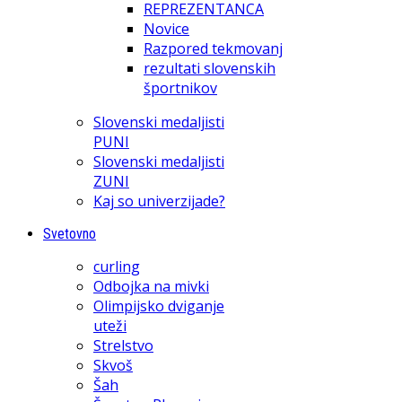
REPREZENTANCA
Novice
Razpored tekmovanj
rezultati slovenskih
športnikov
Slovenski medaljisti
PUNI
Slovenski medaljisti
ZUNI
Kaj so univerzijade?
Svetovno
curling
Odbojka na mivki
Olimpijsko dviganje
uteži
Strelstvo
Skvoš
Šah