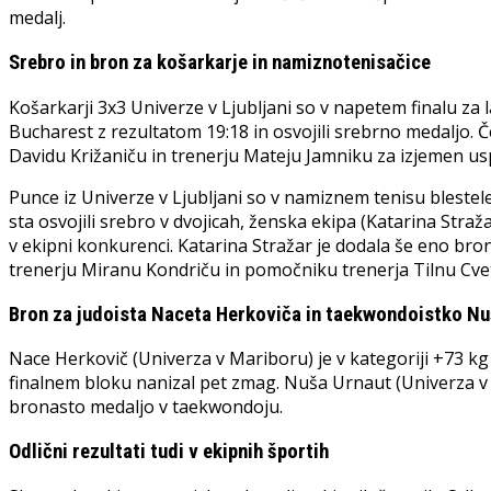
medalj.
Srebro in bron za košarkarje in namiznotenisačice
Košarkarji 3x3 Univerze v Ljubljani so v napetem finalu za 
Bucharest z rezultatom 19:18 in osvojili srebrno medaljo. 
Davidu Križaniču in trenerju Mateju Jamniku za izjemen us
Punce iz Univerze v Ljubljani so v namiznem tenisu blestele 
sta osvojili srebro v dvojicah, ženska ekipa (Katarina Straž
v ekipni konkurenci. Katarina Stražar je dodala še eno br
trenerju Miranu Kondriču in pomočniku trenerja Tilnu Cve
Bron za judoista Naceta Herkoviča in taekwondoistko N
Nace Herkovič (Univerza v Mariboru) je v kategoriji +73 kg
finalnem bloku nanizal pet zmag. Nuša Urnaut (Univerza v M
bronasto medaljo v taekwondoju.
Odlični rezultati tudi v ekipnih športih