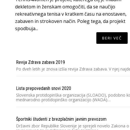
dekletom in ženskam omogočiti, da se naučijo
rekreativnega tenisa v kratkem času na enostaven,
zabaven in strokoven način. Poleg tega, da projekt
spodbuja...
BERI VEČ
Revija Zdrava zabava 2019
Po dveh letih je znova izšla revija Zdrava zabava. V njej naj
Lista prepovedanih snovi 2020
Slovenska protidopinška organizacija (SLOADO), podobno kot 
mednarodno protidopinško organizacijo (WADA)…
Športniki študenti z brezplačnim javnim prevozom
Državni zbor Republike Slovenije je sprejeli novelo Zakona