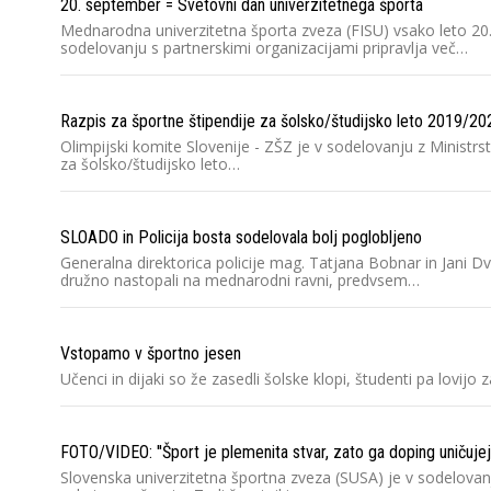
20. september = Svetovni dan univerzitetnega športa
Mednarodna univerzitetna športa zveza (FISU) vsako leto 20. 
sodelovanju s partnerskimi organizacijami pripravlja več…
Razpis za športne štipendije za šolsko/študijsko leto 2019/20
Olimpijski komite Slovenije - ZŠZ je v sodelovanju z Ministrs
za šolsko/študijsko leto…
SLOADO in Policija bosta sodelovala bolj poglobljeno
Generalna direktorica policije mag. Tatjana Bobnar in Jani 
družno nastopali na mednarodni ravni, predvsem…
Vstopamo v športno jesen
Učenci in dijaki so že zasedli šolske klopi, študenti pa lovij
FOTO/VIDEO: ''Šport je plemenita stvar, zato ga doping uničujejo
Slovenska univerzitetna športna zveza (SUSA) je v sodelova