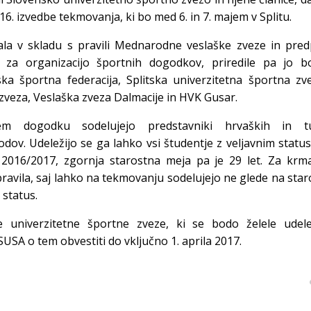
 16. izvedbe tekmovanja, ki bo med 6. in 7. majem v Splitu.
la v skladu s pravili Mednarodne veslaške zveze in predp
e za organizacijo športnih dogodkov, priredile pa jo b
a športna federacija, Splitska univerzitetna športna zve
zveza, Veslaška zveza Dalmacije in HVK Gusar.
nem dogodku sodelujejo predstavniki hrvaških in tu
odov. Udeležijo se ga lahko vsi študentje z veljavnim stat
o 2016/2017, zgornja starostna meja pa je 29 let. Za krm
ravila, saj lahko na tekmovanju sodelujejo ne glede na star
 status.
e univerzitetne športne zveze, ki se bodo želele udelež
USA o tem obvestiti do vključno 1. aprila 2017.