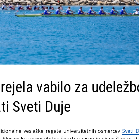
ejela vabilo za udeležb
ti Sveti Duje
dicionalne veslaške regate univerzitetnih osmercev
Sveti 
i Slovensko univerzitetno športno zvezo in njene članice, d