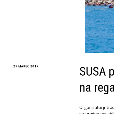
27 MAREC 2017
SUSA pr
na rega
Organizatorji tra
so uradno povabil