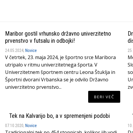
Maribor gostil vrhunsko državno univerzitetno
Dr
prvenstvo v futsalu in odbojki!
di
24.05.2024,
Novice
25
V četrtek, 23. maja 2024, je športno srce Maribora
Me
utripalo v ritmu univerzitetnega športa. V
Sl
Univerzitetnem športnem centru Leona Štuklja in
so
Športni dvorani Vrbanska se je odvilo Državno
Un
univerzitetno prvenstvo...
zv
BERI VEČ
Tek na Kalvarijo bo, a v spremenjeni podobi
07.10.2020,
Novice
10
Tradicionalni tek po 454 stopnicah, kolikor jih vodi
Da