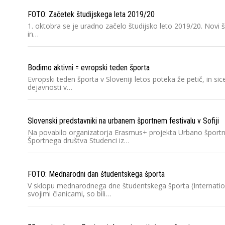
FOTO: Začetek študijskega leta 2019/20
1. oktobra se je uradno začelo študijsko leto 2019/20. Novi 
in…
Bodimo aktivni = evropski teden športa
Evropski teden športa v Sloveniji letos poteka že petič, in 
dejavnosti v…
Slovenski predstavniki na urbanem športnem festivalu v Sofiji
Na povabilo organizatorja Erasmus+ projekta Urbano športno 
Športnega društva Studenci iz…
FOTO: Mednarodni dan študentskega športa
V sklopu mednarodnega dne študentskega športa (Internationa
svojimi članicami, so bili…