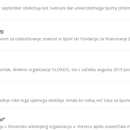
september obeležuje kot Svetovni dan univerzitetnega športa (Interna
20
tvom za izobraževanje znanost in šport ter Fundacijo za financiranje šp
Dvoršak, direktor organizacije SLOADO, sta v začetku avgusta 2019 po
o zadnje roke tega izpitnega obdobja. Kmalu bo nekaj več časa za športne
!''
nju s Slovensko antidoping organizacijo v mesecu aprilu ozaveščala