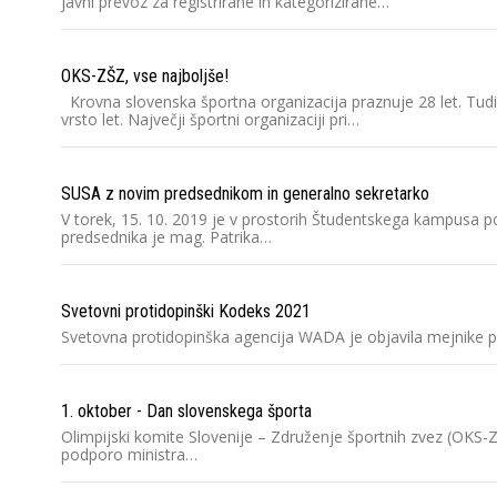
javni prevoz za registrirane in kategorizirane…
OKS-ZŠZ, vse najboljše!
Krovna slovenska športna organizacija praznuje 28 let. Tudi
vrsto let. Največji športni organizaciji pri…
SUSA z novim predsednikom in generalno sekretarko
V torek, 15. 10. 2019 je v prostorih Študentskega kampusa p
predsednika je mag. Patrika…
Svetovni protidopinški Kodeks 2021
Svetovna protidopinška agencija WADA je objavila mejnike p
1. oktober - Dan slovenskega športa
Olimpijski komite Slovenije – Združenje športnih zvez (OKS
podporo ministra…