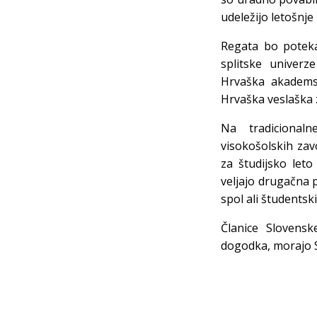
udeležijo letošnje
Regata bo poteka
splitske univerz
Hrvaška akademsk
Hrvaška veslaška 
Na tradicional
visokošolskih zav
za študijsko let
veljajo drugačna p
spol ali študentski
Članice Slovensk
dogodka, morajo S