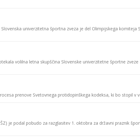
 Slovenska univerzitetna športna zveza je del Olimpijskega komiteja 
otekala volilna letna skupščina Slovenske univerzitetne športne zveze
rocesa prenove Svetovnega protidopinškega kodeksa, ki bo stopil v ve
-ZŠZ) je podal pobudo za razglasitev 1. oktobra za državni praznik 