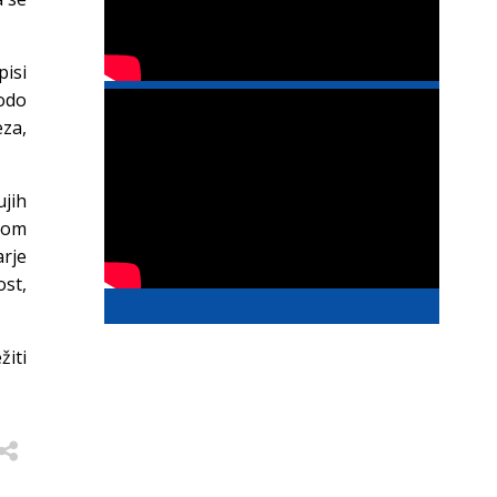
isi
odo
za,
jih
usom
arje
ost,
iti