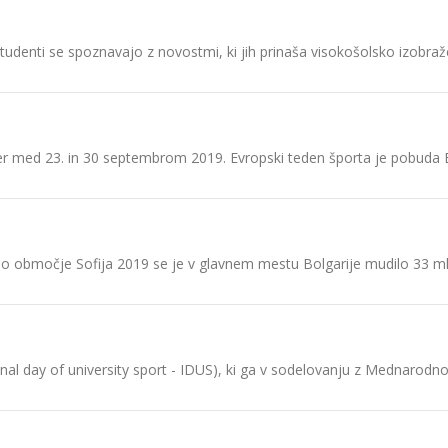
študenti se spoznavajo z novostmi, ki jih prinaša visokošolsko izobraž
sicer med 23. in 30 septembrom 2019. Evropski teden športa je pobuda
območje Sofija 2019 se je v glavnem mestu Bolgarije mudilo 33 mladi
l day of university sport - IDUS), ki ga v sodelovanju z Mednarodno