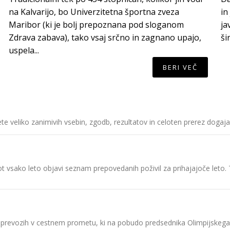
na Kalvarijo, bo Univerzitetna športna zveza
in
Maribor (ki je bolj prepoznana pod sloganom
ja
Zdrava zabava), tako vsaj srčno in zagnano upajo,
ši
uspela...
BERI VEČ
dete veliko zanimivih vsebin, zgodb, rezultatov in celoten prerez dog
vsako leto objavi seznam prepovedanih poživil za prihajajoče leto. T
 o prevozih v cestnem prometu, ki na pobudo predsednika Olimpijskeg