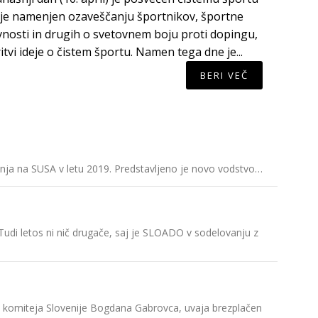
 je namenjen ozaveščanju športnikov, športne
vnosti in drugih o svetovnem boju proti dopingu,
ritvi ideje o čistem športu. Namen tega dne je...
BERI VEČ
OKS na sk
ajanja na SUSA v letu 2019. Predstavljeno je novo vodstvo…
V torek j
članica…
ŠUS preds
udi letos ni nič drugače, saj je SLOADO v sodelovanju z
Športna u
Slovensk
Predsedn
a komiteja Slovenije Bogdana Gabrovca, uvaja brezplačen