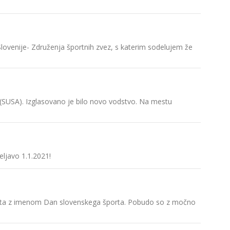
Predsedn
sekretar 
SUSA opr
Slovenije- Združenja športnih zvez, s katerim sodelujem že
Slovenska
SUSA se j
 (SUSA). Izglasovano je bilo novo vodstvo. Na mestu
Slovenska
Tajpeju
ŠOS zbir
ljavo 1.1.2021!
Študents
študenti 
SUSA v Ko
športa z imenom Dan slovenskega športa. Pobudo so z močno
Slovensk
zveze.