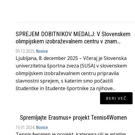
SPREJEM DOBITNIKOV MEDALJ: V Slovenskem
olimpijskem izobraževalnem centru v znam…
09.12.2025,
Novice
Ljubljana, 8. december 2025 – Včeraj je Slovenska
univerzitetna športna zveza (SUSA) v slovenskem
olimpijskem izobraževalnem centru pripravila
slavnostni sprejem, s katerim smo počastili
študentke in študente športnike za njihove...
BERI VEČ
Spremljajte Erasmus+ projekt Tennis4Women
10.01.2024,
Novice
Tennis4women je projekt, katerega cilj je mladim