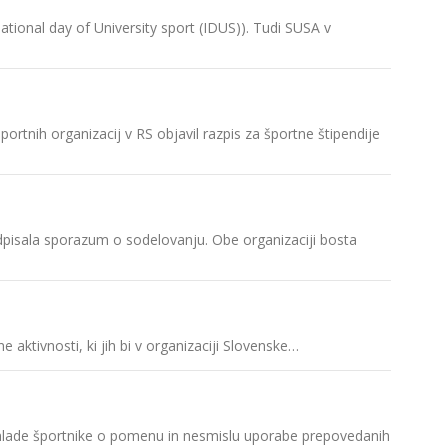
V Državn
tional day of University sport (IDUS)). Tudi SUSA v
ki…
SUSA s C
Slovenska
ortnih organizacij v RS objavil razpis za športne štipendije
ambasado
SUSA s č
Slovensk
dpisala sporazum o sodelovanju. Obe organizaciji bosta
čistega 
Coimbra 
Evropska 
 aktivnosti, ki jih bi v organizaciji Slovenske…
SUSA na 
Odbor za
 mlade športnike o pomenu in nesmislu uporabe prepovedanih
dogodku