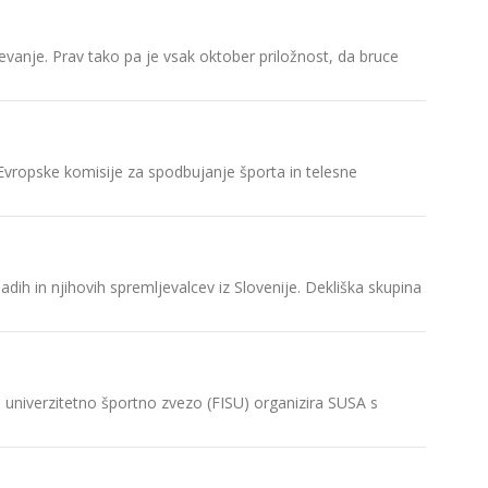
EUSA izbi
evanje. Prav tako pa je vsak oktober priložnost, da bruce
Evropska
univerzi
Peroša n
 Evropske komisije za spodbujanje športa in telesne
Predsedn
Sodelujt
h in njihovih spremljevalcev iz Slovenije. Dekliška skupina
Slovensk
izpolnite
SUSA in 
 univerzitetno športno zvezo (FISU) organizira SUSA s
Slovensk
Poslanci