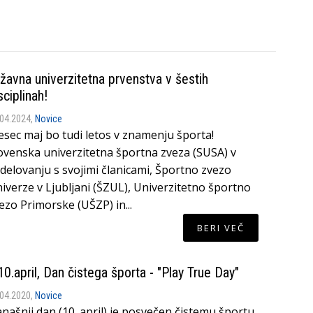
žavna univerzitetna prvenstva v šestih
sciplinah!
.04.2024,
Novice
sec maj bo tudi letos v znamenju športa!
ovenska univerzitetna športna zveza (SUSA) v
delovanju s svojimi članicami, Športno zvezo
iverze v Ljubljani (ŠZUL), Univerzitetno športno
ezo Primorske (UŠZP) in...
BERI VEČ
10.april, Dan čistega športa - "Play True Day"
.04.2020,
Novice
našnji dan (10. april) je posvečen čistemu športu