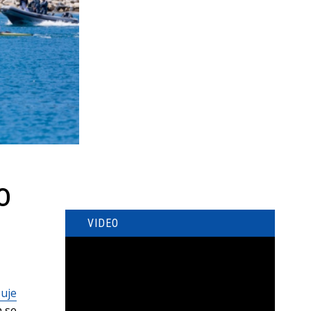
o
VIDEO
Duje
a se