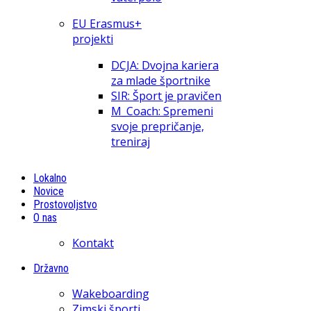
EU Erasmus+
projekti
DCJA: Dvojna kariera
za mlade športnike
SIR: Šport je pravičen
M_Coach: Spremeni
svoje prepričanje,
treniraj
Lokalno
Novice
Prostovoljstvo
O nas
Kontakt
Državno
Wakeboarding
Zimski športi