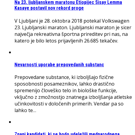
Na 23. ljubljanskem maratonu Etiopijec Sisay Lemma
Kasaye postavil nov rekord proge
V Ljubljani je 28. oktobra 2018 potekal Volkswagen
23. Ljubljanski maraton. Ljubljanski maraton je sicer
največja rekreativna športna prireditev pri nas, na
katero je bilo letos prijavljenih 26.685 tekačev.
Nevarnosti uporabe prepovedanih substanc
Prepovedane substance, ki izboljšajo fizične
sposobnosti posameznikov, lahko drastično
spremenijo človeško telo in biološke funkcije,
vključno z zmožnostjo znatnega izboljšanja atletske
učinkovitosti v določenih primerih. Vendar pa so
lahko te…
Znani kandidati, ki se bodo udeležili mednarodnega