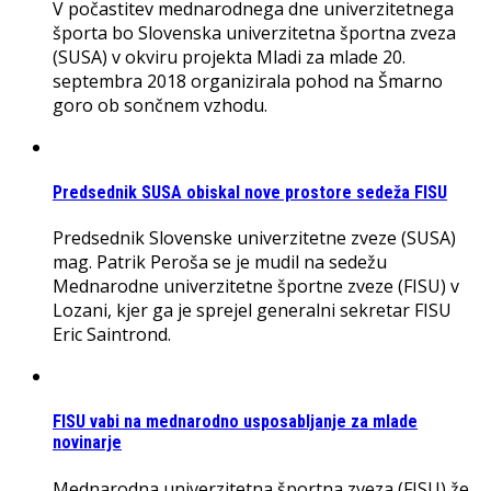
V počastitev mednarodnega dne univerzitetnega
športa bo Slovenska univerzitetna športna zveza
(SUSA) v okviru projekta Mladi za mlade 20.
septembra 2018 organizirala pohod na Šmarno
goro ob sončnem vzhodu.
Predsednik SUSA obiskal nove prostore sedeža FISU
Predsednik Slovenske univerzitetne zveze (SUSA)
mag. Patrik Peroša se je mudil na sedežu
Mednarodne univerzitetne športne zveze (FISU) v
Lozani, kjer ga je sprejel generalni sekretar FISU
Eric Saintrond.
FISU vabi na mednarodno usposabljanje za mlade
novinarje
Mednarodna univerzitetna športna zveza (FISU) že