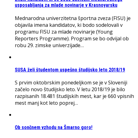
usposabljanja za mlade novinarje v Krasnoyarsku
Mednarodna univerzitetna športna zveza (FISU) je
objavila imena kandidatov, ki bodo sodelovali v
programu FISU za mlade novinarje (Young
Reporters Programme). Program se bo odvijal ob
robu 29. zimske univerzijade…
SUSA želi študentom uspešno študijsko leto 2018/19
S prvim oktobrskim ponedeljkom se je v Sloveniji
začelo novo študijsko leto. V letu 2018/19 je bilo
razpisanih 18.481 študijskih mest, kar je 660 vpisnih
mest manj kot leto poprej…
Ob sončnem vzhodu na Šmarno goro!