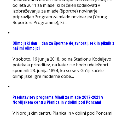
od leta 2011 za mlade, ki bi želeli sodelovati v
izobraževanju za mlade (športne) novinarje
pripravlja »Program za mlade novinarje« (Young
Reporters Programme), ki…
Olimpijski dan – dan za športne dejavnosti, tek in piknik z
našimi olimpijci
V soboto, 16 junija 2018, bo na Stadionu Kodeljevo
potekala prireditev, na kateri se bodo udeleženci
spomnili 23. junija 1894, ko so se v Grčiji začele
olimpijske igre moderne dobe…
Predstavitev programa Mladi za mlade 2017-2021 v
Nordijskem centru Planica in v dolini pod Poncami
V Nordijskim centru Planica in v dolini pod Poncami