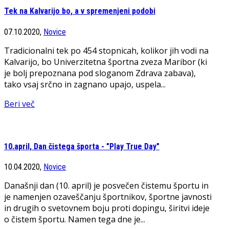
Tek na Kalvarijo bo, a v spremenjeni podobi
07.10.2020,
Novice
Tradicionalni tek po 454 stopnicah, kolikor jih vodi na
Kalvarijo, bo Univerzitetna športna zveza Maribor (ki
je bolj prepoznana pod sloganom Zdrava zabava),
tako vsaj srčno in zagnano upajo, uspela...
Beri več
10.april, Dan čistega športa - "Play True Day"
10.04.2020,
Novice
Današnji dan (10. april) je posvečen čistemu športu in
je namenjen ozaveščanju športnikov, športne javnosti
in drugih o svetovnem boju proti dopingu, širitvi ideje
o čistem športu. Namen tega dne je...