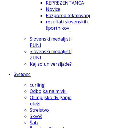
REPREZENTANCA
Novice
Razpored tekmovanj
rezultati slovenskih
športnikov
Slovenski medaljisti
PUNI
Slovenski medaljisti
ZUNI
Kaj so univerzijade?
Svetovno
curling
Odbojka na mivki
Olimpijsko dviganje
uteži
Strelstvo
Skvoš
Šah