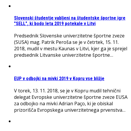
Slovenski študentje vabljeni na študentske športne igre
"SELL", ki bodo leta 2019 potekale v Litvi
Predsednik Slovenske univerzitetne športne zveze
(SUSA) mag. Patrik Peroša se je v četrtek, 15. 11.
2018, mudil v mestu Kaunas v Litvi, kjer ga je sprejel
predsednik Litvanske univerzitetne športne…
EUP v odbojki na mivki 2019 v Kopru vse bližje
V torek, 13. 11. 2018, se je v Kopru mudil tehnični
delegat Evropske univerzitetne športne zveze EUSA
za odbojko na mivki Adrian Paço, ki je obiskal
prizorišča Evropskega univerzitetnega prvenstva…