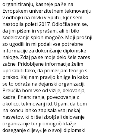
organiziranju, kasneje pa še na
Evropskem univerzitetnem tekmovanju
v odbojki na mivki v Splitu, kjer sem
nastopila poleti 2017. Odločila sem se,
da jim pišem in vprašam, ali bi bilo
sodelovanje sploh mogoče. Moji prošnji
so ugodili in mi podali vse potrebne
informacije za dokončanje diplomske
naloge. Zdaj pa se moje delo šele zares
začne. Pridobljene informacije želim
uporabiti tako, da primerjam teorijo s
prakso. Kaj nam pravijo knjige in kako
se to odraža na dejanski organizaciji.
Preučila bom vse od vizije, delovanja,
kadra, financiranja, povezovanja z
okolico, tekmovanj itd. Upam, da bom
na koncu lahko zapisala vsaj nekaj
nasvetov, ki bi še izboljšali delovanje
organizacije ter ji omogočili lažje
doseganje ciljev,« je o svoji diplomski