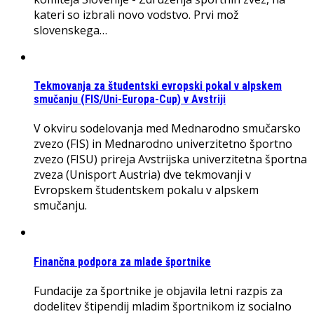
kateri so izbrali novo vodstvo. Prvi mož
slovenskega…
Tekmovanja za študentski evropski pokal v alpskem
smučanju (FIS/Uni-Europa-Cup) v Avstriji
V okviru sodelovanja med Mednarodno smučarsko
zvezo (FIS) in Mednarodno univerzitetno športno
zvezo (FISU) prireja Avstrijska univerzitetna športna
zveza (Unisport Austria) dve tekmovanji v
Evropskem študentskem pokalu v alpskem
smučanju.
Finančna podpora za mlade športnike
Fundacije za športnike je objavila letni razpis za
dodelitev štipendij mladim športnikom iz socialno