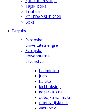
Športno Plezanje
Tajski boks
Triatlon
KOLEDAR SUP 2020
Boks
Evropsko
Evropske
univerzitetne igre
Evropska
univerzitetna
prvenstva
badminton
judo
karate
kickboksing
košarka 3 na 3
odbojka na mivki
orientacijski tek
vaterpolo