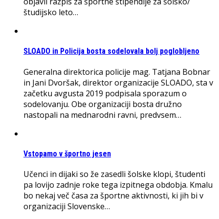
objavil razpis za športne štipendije za šolsko/
študijsko leto…
SLOADO in Policija bosta sodelovala bolj poglobljeno
Generalna direktorica policije mag. Tatjana Bobnar
in Jani Dvoršak, direktor organizacije SLOADO, sta v
začetku avgusta 2019 podpisala sporazum o
sodelovanju. Obe organizaciji bosta družno
nastopali na mednarodni ravni, predvsem…
Vstopamo v športno jesen
Učenci in dijaki so že zasedli šolske klopi, študenti
pa lovijo zadnje roke tega izpitnega obdobja. Kmalu
bo nekaj več časa za športne aktivnosti, ki jih bi v
organizaciji Slovenske…