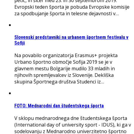
petič, in sicer med 23. in 30 septembrom 2019.
Evropski teden športa je pobuda Evropske komisije
za spodbujanje športa in telesne dejavnosti v…
Slovenski predstavniki na urbanem športnem festivalu v
Sofiji
Na povabilo organizatorja Erasmus+ projekta
Urbano športno območje Sofija 2019 se je v
glavnem mestu Bolgarije mudilo 33 mladih in
njihovih spremljevalcev iz Slovenije. Dekliška
skupina Športnega društva Studenci iz…
FOTO: Mednarodni dan študentskega športa
V sklopu mednarodnega dne študentskega športa
(International day of university sport - IDUS), ki ga v
sodelovanju z Mednarodno univerzitetno športno