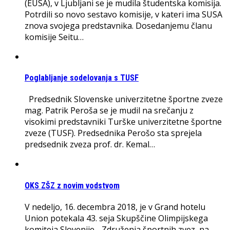
(EUSA), v Ljubljani se je mudila študentska komisija.
Potrdili so novo sestavo komisije, v kateri ima SUSA
znova svojega predstavnika. Dosedanjemu članu
komisije Seitu…
Poglabljanje sodelovanja s TUSF
Predsednik Slovenske univerzitetne športne zveze
mag. Patrik Peroša se je mudil na srečanju z
visokimi predstavniki Turške univerzitetne športne
zveze (TUSF). Predsednika Perošo sta sprejela
predsednik zveza prof. dr. Kemal…
OKS ZŠZ z novim vodstvom
V nedeljo, 16. decembra 2018, je v Grand hotelu
Union potekala 43. seja Skupščine Olimpijskega
komiteja Slovenije - Združenja športnih zvez, na