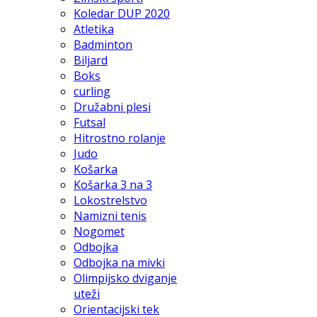
Koledar DUP 2020
Atletika
Badminton
Biljard
Boks
curling
Družabni plesi
Futsal
Hitrostno rolanje
Judo
Košarka
Košarka 3 na 3
Lokostrelstvo
Namizni tenis
Nogomet
Odbojka
Odbojka na mivki
Olimpijsko dviganje
uteži
Orientacijski tek