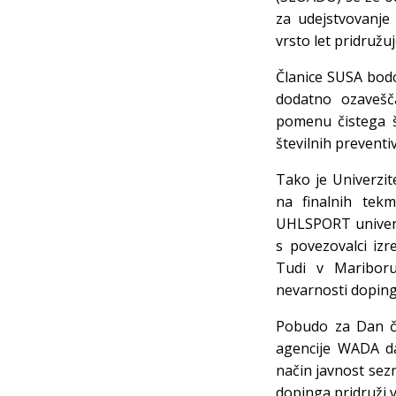
za udejstvovanje
vrsto let pridružu
Članice SUSA bodo
dodatno ozavešč
pomenu čistega šp
številnih preventi
Tako je Univerzi
na finalnih tekm
UHLSPORT univerzi
s povezovalci izr
Tudi v Mariboru
nevarnosti doping
Pobudo za Dan či
agencije WADA dal
način javnost sez
dopinga pridruži v