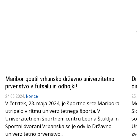
Maribor gostil vrhunsko državno univerzitetno
Dr
prvenstvo v futsalu in odbojki!
di
24.05.2024,
Novice
25
V četrtek, 23. maja 2024, je športno srce Maribora
Me
utripalo v ritmu univerzitetnega športa. V
Sl
Univerzitetnem športnem centru Leona Štuklja in
so
Športni dvorani Vrbanska se je odvilo Državno
Un
univerzitetno prvenstvo...
zv