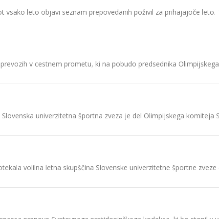
vsako leto objavi seznam prepovedanih poživil za prihajajoče leto. T
 o prevozih v cestnem prometu, ki na pobudo predsednika Olimpijskeg
 Slovenska univerzitetna športna zveza je del Olimpijskega komiteja 
otekala volilna letna skupščina Slovenske univerzitetne športne zveze