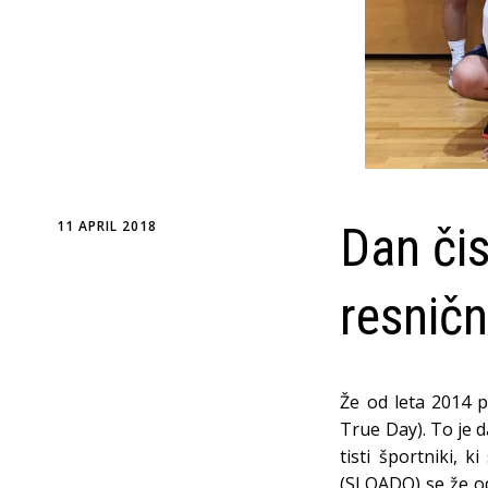
11 APRIL 2018
Dan či
resničn
Že od leta 2014 
True Day). To je d
tisti športniki, k
(SLOADO) se že od