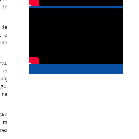
 že
u še
t o
bodo
rtu,
 in
upaj
ngu.
 na
ške
a ta
brez