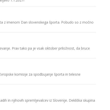
ljavo 1.1.2021!
Študents
študenti 
SUSA v Ko
športa z imenom Dan slovenskega športa. Pobudo so z močno
Slovensk
zveze.
EUSA izbi
evanje. Prav tako pa je vsak oktober priložnost, da bruce
Evropska
univerzi
Peroša n
 Evropske komisije za spodbujanje športa in telesne
Predsedn
Sodelujt
h in njihovih spremljevalcev iz Slovenije. Dekliška skupina
Slovensk
izpolnite