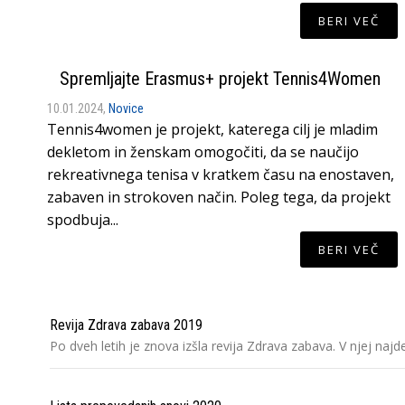
BERI VEČ
Spremljajte Erasmus+ projekt Tennis4Women
10.01.2024,
Novice
Tennis4women je projekt, katerega cilj je mladim
dekletom in ženskam omogočiti, da se naučijo
rekreativnega tenisa v kratkem času na enostaven,
zabaven in strokoven način. Poleg tega, da projekt
spodbuja...
BERI VEČ
Revija Zdrava zabava 2019
Po dveh letih je znova izšla revija Zdrava zabava. V njej naj