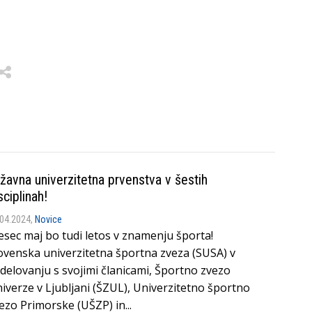
žavna univerzitetna prvenstva v šestih
sciplinah!
.04.2024,
Novice
sec maj bo tudi letos v znamenju športa!
ovenska univerzitetna športna zveza (SUSA) v
delovanju s svojimi članicami, Športno zvezo
iverze v Ljubljani (ŠZUL), Univerzitetno športno
ezo Primorske (UŠZP) in...