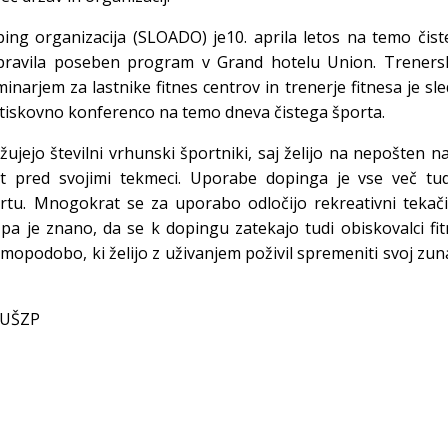
ing organizacija (SLOADO) je10. aprila letos na temo čis
pravila poseben program v Grand hotelu Union. Treners
narjem za lastnike fitnes centrov in trenerje fitnesa je sle
 tiskovno konferenco na temo dneva čistega športa.
ujejo številni vrhunski športniki, saj želijo na nepošten n
st pred svojimi tekmeci. Uporabe dopinga je vse več tud
rtu. Mnogokrat se za uporabo odločijo rekreativni tekači
u pa je znano, da se k dopingu zatekajo tudi obiskovalci fi
mopodobo, ki želijo z uživanjem poživil spremeniti svoj zun
, UŠZP