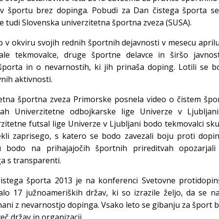
 v športu brez dopinga. Pobudi za Dan čistega športa se
je tudi Slovenska univerzitetna športna zveza (SUSA).
 v okviru svojih rednih športnih dejavnosti v mesecu april
ale tekmovalce, druge športne delavce in širšo javnos
orta in o nevarnostih, ki jih prinaša doping. Lotili se 
vnih aktivnosti.
tetna športna zveza Primorske posnela video o čistem špo
ah Univerzitetne odbojkarske lige Univerze v Ljubljani
tetne futsal lige Univerze v Ljubljani bodo tekmovalci sk
ekli zaprisego, s katero se bodo zavezali boju proti dopi
 bodo na prihajajočih športnih prireditvah opozarjali
a s transparenti.
stega športa 2013 je na konferenci Svetovne protidopin
o 17 južnoameriških držav, ki so izrazile željo, da se n
nani z nevarnostjo dopinga. Vsako leto se gibanju za šport 
eč držav in organizacij.