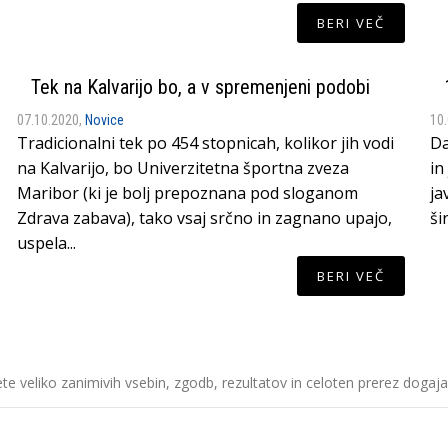
BERI VEČ
Tek na Kalvarijo bo, a v spremenjeni podobi
07.10.2020,
Novice
10
Tradicionalni tek po 454 stopnicah, kolikor jih vodi
Da
na Kalvarijo, bo Univerzitetna športna zveza
in
Maribor (ki je bolj prepoznana pod sloganom
ja
Zdrava zabava), tako vsaj srčno in zagnano upajo,
ši
uspela...
BERI VEČ
dete veliko zanimivih vsebin, zgodb, rezultatov in celoten prerez dog