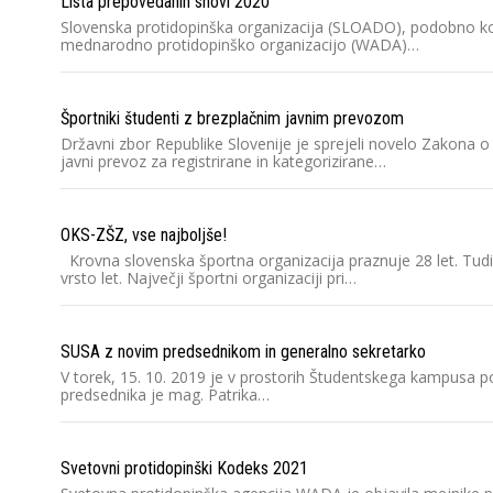
Lista prepovedanih snovi 2020
Slovenska protidopinška organizacija (SLOADO), podobno kot 
mednarodno protidopinško organizacijo (WADA)…
Športniki študenti z brezplačnim javnim prevozom
Državni zbor Republike Slovenije je sprejeli novelo Zakona
javni prevoz za registrirane in kategorizirane…
OKS-ZŠZ, vse najboljše!
Krovna slovenska športna organizacija praznuje 28 let. Tudi
vrsto let. Največji športni organizaciji pri…
SUSA z novim predsednikom in generalno sekretarko
V torek, 15. 10. 2019 je v prostorih Študentskega kampusa p
predsednika je mag. Patrika…
Svetovni protidopinški Kodeks 2021