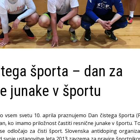
stega športa – dan za
e junake v športu
po vsem svetu 10. aprila praznujemo Dan čistega športa (
an, ko imamo priložnost častiti resnične junake v športu. T
i se odločajo za čisti šport. Slovenska antidoping organiza
 svoje ustanovitve leta 2013 zavzema za pravice športniko