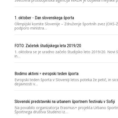
Svetovna protidopinška agencija WADA je objavila mejnike p
1. oktober - Dan slovenskega športa
Olimpijski komite Slovenije – Združenje športnih zvez (OKS
podporo ministra…
FOTO: Začetek študijskega leta 2019/20
1. oktobra se je uradno začelo študijsko leto 2019/20. Novi 
in…
Bodimo aktivni = evropski teden športa
Evropski teden športa v Sloveniji letos poteka že petič, in 
dejavnosti v…
Slovenski predstavniki na urbanem športnem festivalu v Sofiji
Na povabilo organizatorja Erasmus+ projekta Urbano športno 
Športnega društva Studenci iz…