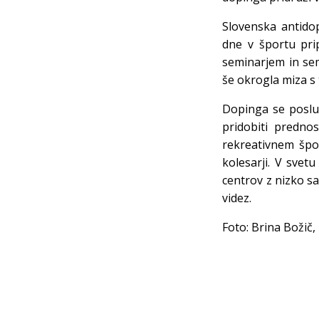
Slovenska antidop
dne v športu pri
seminarjem in semi
še okrogla miza s
Dopinga se posluž
pridobiti predno
rekreativnem špo
kolesarji. V svet
centrov z nizko sa
videz.
Foto: Brina Božič