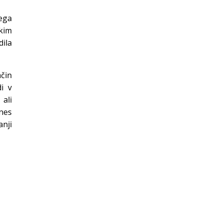
tega
kim
dila
ačin
i v
 ali
tnes
anji