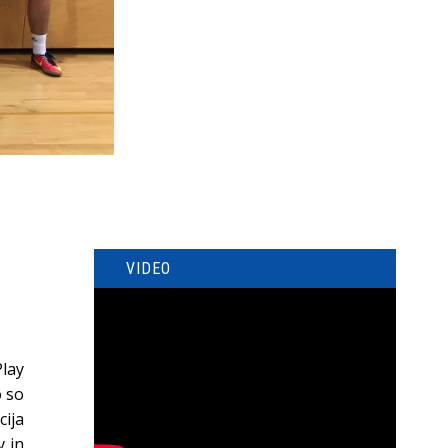
VIDEO
Play
o so
cija
v in