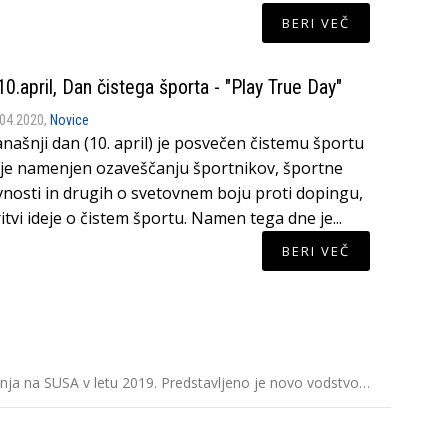
BERI VEČ
10.april, Dan čistega športa - "Play True Day"
.04.2020,
Novice
našnji dan (10. april) je posvečen čistemu športu
 je namenjen ozaveščanju športnikov, športne
vnosti in drugih o svetovnem boju proti dopingu,
ritvi ideje o čistem športu. Namen tega dne je...
BERI VEČ
OKS na sk
ajanja na SUSA v letu 2019. Predstavljeno je novo vodstvo…
V torek j
članica…