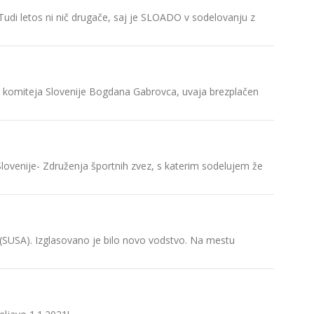
ŠUS preds
udi letos ni nič drugače, saj je SLOADO v sodelovanju z
Športna u
Slovensk
Predsedn
a komiteja Slovenije Bogdana Gabrovca, uvaja brezplačen
Predsedn
sekretar 
SUSA opr
Slovenije- Združenja športnih zvez, s katerim sodelujem že
Slovenska
SUSA se j
 (SUSA). Izglasovano je bilo novo vodstvo. Na mestu
Slovenska
Tajpeju
ŠOS zbir