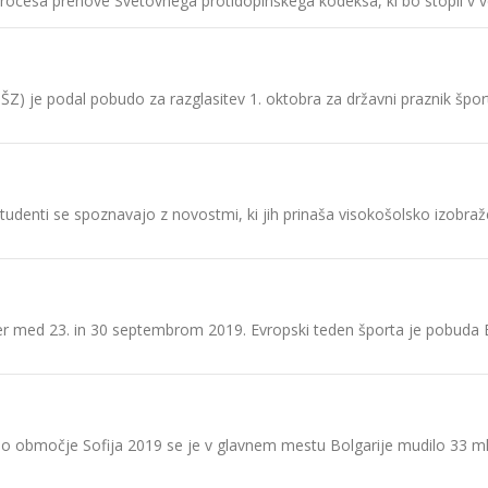
rocesa prenove Svetovnega protidopinškega kodeksa, ki bo stopil v ve
-ZŠZ) je podal pobudo za razglasitev 1. oktobra za državni praznik 
študenti se spoznavajo z novostmi, ki jih prinaša visokošolsko izobraž
sicer med 23. in 30 septembrom 2019. Evropski teden športa je pobuda
območje Sofija 2019 se je v glavnem mestu Bolgarije mudilo 33 mladi