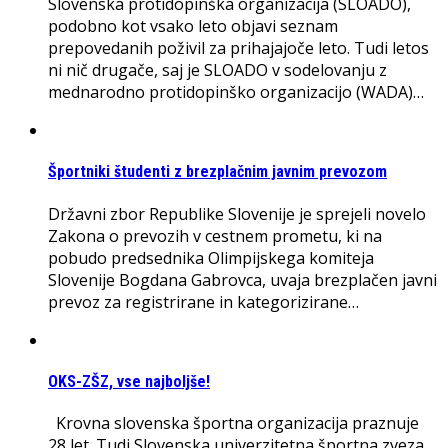
Slovenska protidopinška organizacija (SLOADO),
podobno kot vsako leto objavi seznam
prepovedanih poživil za prihajajoče leto. Tudi letos
ni nič drugače, saj je SLOADO v sodelovanju z
mednarodno protidopinško organizacijo (WADA)…
Športniki študenti z brezplačnim javnim prevozom
Državni zbor Republike Slovenije je sprejeli novelo
Zakona o prevozih v cestnem prometu, ki na
pobudo predsednika Olimpijskega komiteja
Slovenije Bogdana Gabrovca, uvaja brezplačen javni
prevoz za registrirane in kategorizirane…
OKS-ZŠZ, vse najboljše!
Krovna slovenska športna organizacija praznuje
28 let. Tudi Slovenska univerzitetna športna zveza