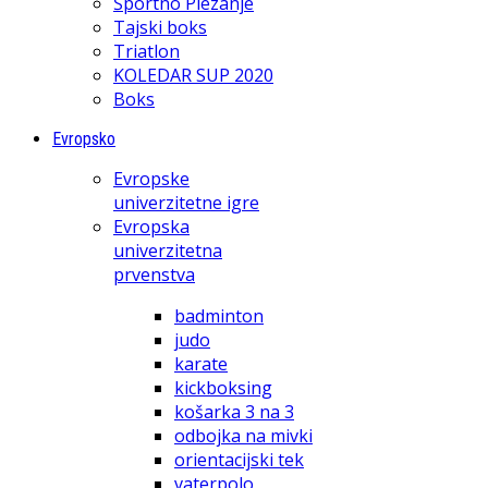
Športno Plezanje
Tajski boks
Triatlon
KOLEDAR SUP 2020
Boks
Evropsko
Evropske
univerzitetne igre
Evropska
univerzitetna
prvenstva
badminton
judo
karate
kickboksing
košarka 3 na 3
odbojka na mivki
orientacijski tek
vaterpolo