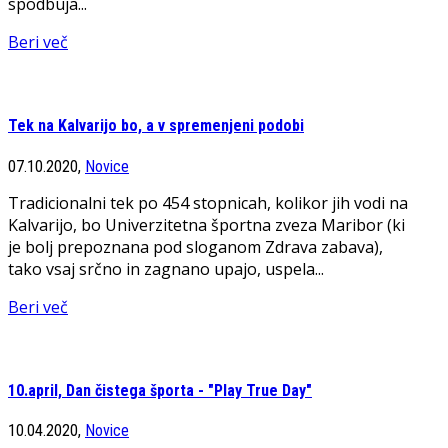
spodbuja...
Beri več
Tek na Kalvarijo bo, a v spremenjeni podobi
07.10.2020,
Novice
Tradicionalni tek po 454 stopnicah, kolikor jih vodi na
Kalvarijo, bo Univerzitetna športna zveza Maribor (ki
je bolj prepoznana pod sloganom Zdrava zabava),
tako vsaj srčno in zagnano upajo, uspela...
Beri več
10.april, Dan čistega športa - "Play True Day"
10.04.2020,
Novice