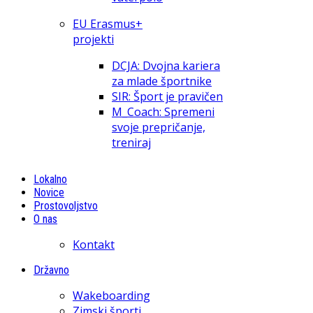
EU Erasmus+
projekti
DCJA: Dvojna kariera
za mlade športnike
SIR: Šport je pravičen
M_Coach: Spremeni
svoje prepričanje,
treniraj
Lokalno
Novice
Prostovoljstvo
O nas
Kontakt
Državno
Wakeboarding
Zimski športi