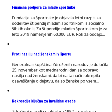
Finančna podpora za mlade športnike
Fundacije za športnike je objavila letni razpis za
dodelitev štipendij mladim športnikom iz socialno
šibkih okolij. Za štipendije mladim športnikom je za
leto 2019 namenjenih 60.000 EUR. Rok za oddajo…
Proti nasilju nad ženskami v športu
Generalna skupščina Združenih narodov je določila
25. november kot mednarodni dan za odpravo
nasilja nad ženskami, da bi na ta način okrepila
ozaveščanje o dejstvu, da so ženske po vsem…
Rekreacija ključna za invalidne osebe
Združeni narodi so oktobra 1992 z resolucijo