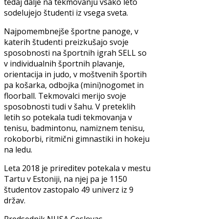
tedaj dalje na tekmovanju vsako leto
sodelujejo študenti iz vsega sveta.
Najpomembnejše športne panoge, v
katerih študenti preizkušajo svoje
sposobnosti na športnih igrah SELL so
v individualnih športnih plavanje,
orientacija in judo, v moštvenih športih
pa košarka, odbojka (mini)nogomet in
floorball. Tekmovalci merijo svoje
sposobnosti tudi v šahu. V preteklih
letih so potekala tudi tekmovanja v
tenisu, badmintonu, namiznem tenisu,
rokoborbi, ritmični gimnastiki in hokeju
na ledu.
Leta 2018 je prireditev potekala v mestu
Tartu v Estoniji, na njej pa je 1150
študentov zastopalo 49 univerz iz 9
držav.