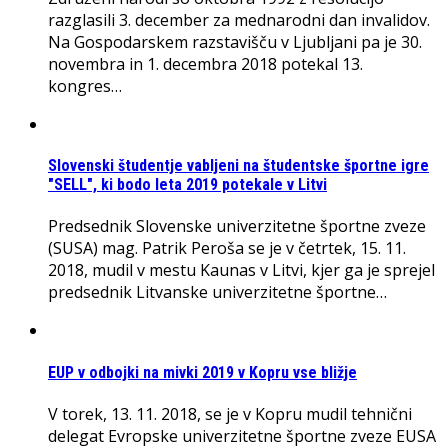
razglasili 3. december za mednarodni dan invalidov.
Na Gospodarskem razstavišču v Ljubljani pa je 30.
novembra in 1. decembra 2018 potekal 13.
kongres…
Slovenski študentje vabljeni na študentske športne igre
"SELL", ki bodo leta 2019 potekale v Litvi
Predsednik Slovenske univerzitetne športne zveze
(SUSA) mag. Patrik Peroša se je v četrtek, 15. 11.
2018, mudil v mestu Kaunas v Litvi, kjer ga je sprejel
predsednik Litvanske univerzitetne športne…
EUP v odbojki na mivki 2019 v Kopru vse bližje
V torek, 13. 11. 2018, se je v Kopru mudil tehnični
delegat Evropske univerzitetne športne zveze EUSA