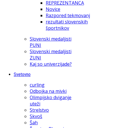
REPREZENTANCA
Novice
Razpored tekmovanj
rezultati slovenskih
športnikov
Slovenski medaljisti
PUNI
Slovenski medaljisti
ZUNI
Kaj so univerzijade?
Svetovno
curling
Odbojka na mivki
Olimpijsko dviganje
uteži
Strelstvo
Skvoš
Šah