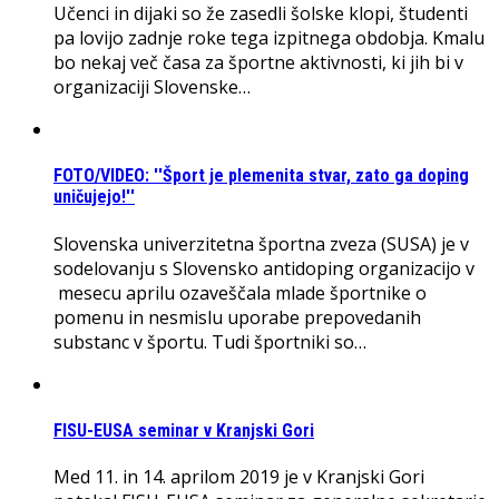
Učenci in dijaki so že zasedli šolske klopi, študenti
pa lovijo zadnje roke tega izpitnega obdobja. Kmalu
bo nekaj več časa za športne aktivnosti, ki jih bi v
organizaciji Slovenske…
FOTO/VIDEO: ''Šport je plemenita stvar, zato ga doping
uničujejo!''
Slovenska univerzitetna športna zveza (SUSA) je v
sodelovanju s Slovensko antidoping organizacijo v
mesecu aprilu ozaveščala mlade športnike o
pomenu in nesmislu uporabe prepovedanih
substanc v športu. Tudi športniki so…
FISU-EUSA seminar v Kranjski Gori
Med 11. in 14. aprilom 2019 je v Kranjski Gori