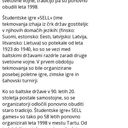
svetovne vojne, tradicijo pa so ponovno
obudili leta 1998.
Študentske igre »SELL« (ime
tekmovanja izhaja iz črk držav gostiteljic
v njihovih domačih jezikih: (finsko:
Suomi, estonsko: Eesti, latvijsko: Latvija,
litvansko: Lietuva) so potekale od leta
1923 do 1940, ko so se vezi med
baltskimi državami razdrle zaradi druge
svetovne vojne. V prvem obdobju
tekmovanja so bile organizirane
posebej poletne igre, zimske igre in
šahovski turnirji.
Ko so baltske države v 90. letih 20.
stoletja postale samostojne, so se
organizatorji odločili ponovno obuditi
staro tradicijo. Študentske igre« SELL
games« so tako po 58 letih ponovno
organizirali leta 1998 v mestu Tartu. Od