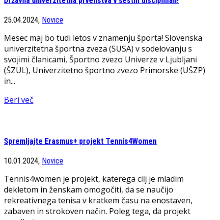
Državna univerzitetna prvenstva v šestih disciplinah!
25.04.2024,
Novice
Mesec maj bo tudi letos v znamenju športa! Slovenska
univerzitetna športna zveza (SUSA) v sodelovanju s
svojimi članicami, Športno zvezo Univerze v Ljubljani
(ŠZUL), Univerzitetno športno zvezo Primorske (UŠZP)
in...
Beri več
Spremljajte Erasmus+ projekt Tennis4Women
10.01.2024,
Novice
Tennis4women je projekt, katerega cilj je mladim
dekletom in ženskam omogočiti, da se naučijo
rekreativnega tenisa v kratkem času na enostaven,
zabaven in strokoven način. Poleg tega, da projekt