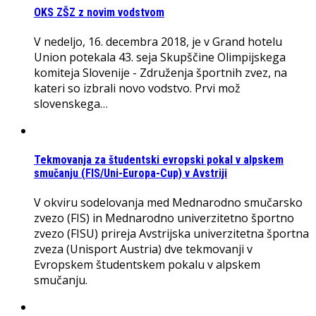
OKS ZŠZ z novim vodstvom
V nedeljo, 16. decembra 2018, je v Grand hotelu
Union potekala 43. seja Skupščine Olimpijskega
komiteja Slovenije - Združenja športnih zvez, na
kateri so izbrali novo vodstvo. Prvi mož
slovenskega…
Tekmovanja za študentski evropski pokal v alpskem
smučanju (FIS/Uni-Europa-Cup) v Avstriji
V okviru sodelovanja med Mednarodno smučarsko
zvezo (FIS) in Mednarodno univerzitetno športno
zvezo (FISU) prireja Avstrijska univerzitetna športna
zveza (Unisport Austria) dve tekmovanji v
Evropskem študentskem pokalu v alpskem
smučanju.