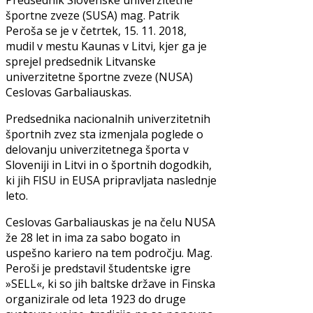
Predsednik Slovenske univerzitetne
športne zveze (SUSA) mag. Patrik
Peroša se je v četrtek, 15. 11. 2018,
mudil v mestu Kaunas v Litvi, kjer ga je
sprejel predsednik Litvanske
univerzitetne športne zveze (NUSA)
Ceslovas Garbaliauskas.
Predsednika nacionalnih univerzitetnih
športnih zvez sta izmenjala poglede o
delovanju univerzitetnega športa v
Sloveniji in Litvi in o športnih dogodkih,
ki jih FISU in EUSA pripravljata naslednje
leto.
Ceslovas Garbaliauskas je na čelu NUSA
že 28 let in ima za sabo bogato in
uspešno kariero na tem področju. Mag.
Peroši je predstavil študentske igre
»SELL«, ki so jih baltske države in Finska
organizirale od leta 1923 do druge