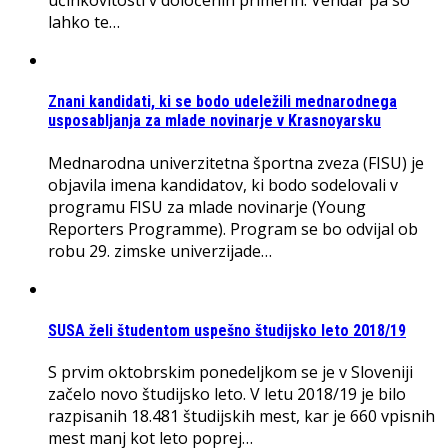
učinkovitosti v določenih primerih. Vendar pa so
lahko te…
Znani kandidati, ki se bodo udeležili mednarodnega
usposabljanja za mlade novinarje v Krasnoyarsku
Mednarodna univerzitetna športna zveza (FISU) je
objavila imena kandidatov, ki bodo sodelovali v
programu FISU za mlade novinarje (Young
Reporters Programme). Program se bo odvijal ob
robu 29. zimske univerzijade…
SUSA želi študentom uspešno študijsko leto 2018/19
S prvim oktobrskim ponedeljkom se je v Sloveniji
začelo novo študijsko leto. V letu 2018/19 je bilo
razpisanih 18.481 študijskih mest, kar je 660 vpisnih
mest manj kot leto poprej…