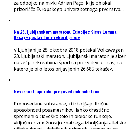
za odbojko na mivki Adrian Paço, ki je obiskal
prizorišča Evropskega univerzitetnega prvenstva…
Na 23. ljubljanskem maratonu Etiopijec Sisay Lemma
Kasaye postavil nov rekord proge
V Ljubljani je 28. oktobra 2018 potekal Volkswagen
23. Ljubljanski maraton. Ljubljanski maraton je sicer
največja rekreativna športna prireditev pri nas, na
katero je bilo letos prijavljenih 26.685 tekačev.
Nevarnosti uporabe prepovedanih substanc
Prepovedane substance, ki izboljšajo fizične
sposobnosti posameznikov, lahko drastično
spremenijo človeško telo in biološke funkcije,
vključno z zmožnostjo znatnega izboljšanja atletske