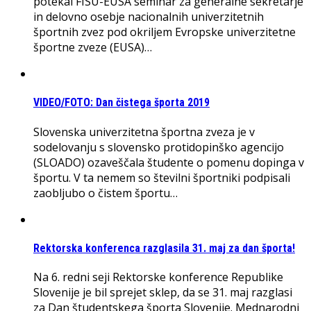
potekal FISU-EUSA seminar za generalne sekretarje
in delovno osebje nacionalnih univerzitetnih
športnih zvez pod okriljem Evropske univerzitetne
športne zveze (EUSA)…
VIDEO/FOTO: Dan čistega športa 2019
Slovenska univerzitetna športna zveza je v
sodelovanju s slovensko protidopinško agencijo
(SLOADO) ozaveščala študente o pomenu dopinga v
športu. V ta nemem so številni športniki podpisali
zaobljubo o čistem športu…
Rektorska konferenca razglasila 31. maj za dan športa!
Na 6. redni seji Rektorske konference Republike
Slovenije je bil sprejet sklep, da se 31. maj razglasi
za Dan študentskega športa Slovenije. Mednarodni