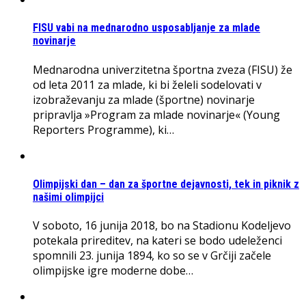
FISU vabi na mednarodno usposabljanje za mlade
novinarje
Mednarodna univerzitetna športna zveza (FISU) že
od leta 2011 za mlade, ki bi želeli sodelovati v
izobraževanju za mlade (športne) novinarje
pripravlja »Program za mlade novinarje« (Young
Reporters Programme), ki…
Olimpijski dan – dan za športne dejavnosti, tek in piknik z
našimi olimpijci
V soboto, 16 junija 2018, bo na Stadionu Kodeljevo
potekala prireditev, na kateri se bodo udeleženci
spomnili 23. junija 1894, ko so se v Grčiji začele
olimpijske igre moderne dobe…