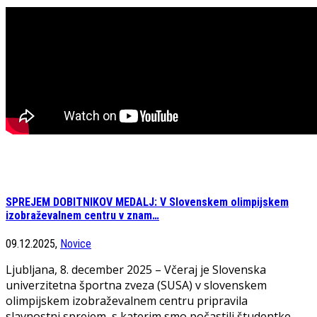
SPREJEM DOBITNIKOV MEDALJ: V Slovenskem olimpijskem
izobraževalnem centru v znam…
09.12.2025,
Novice
Ljubljana, 8. december 2025 – Včeraj je Slovenska
univerzitetna športna zveza (SUSA) v slovenskem
olimpijskem izobraževalnem centru pripravila
slavnostni sprejem, s katerim smo počastili študentke