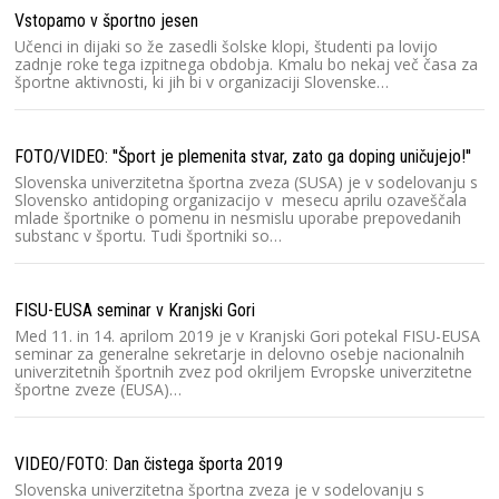
C
Vstopamo v športno jesen
Ev
Učenci in dijaki so že zasedli šolske klopi, študenti pa lovijo
te
zadnje roke tega izpitnega obdobja. Kmalu bo nekaj več časa za
ka
športne aktivnosti, ki jih bi v organizaciji Slovenske…
SU
FOTO/VIDEO: ''Šport je plemenita stvar, zato ga doping uničujejo!''
p
Slovenska univerzitetna športna zveza (SUSA) je v sodelovanju s
Od
Slovensko antidoping organizacijo v mesecu aprilu ozaveščala
ve
mlade športnike o pomenu in nesmislu uporabe prepovedanih
p
substanc v športu. Tudi športniki so…
t
FISU-EUSA seminar v Kranjski Gori
Ci
Med 11. in 14. aprilom 2019 je v Kranjski Gori potekal FISU-EUSA
Pr
seminar za generalne sekretarje in delovno osebje nacionalnih
Pe
univerzitetnih športnih zvez pod okriljem Evropske univerzitetne
Kr
športne zveze (EUSA)…
A
VIDEO/FOTO: Dan čistega športa 2019
S
Slovenska univerzitetna športna zveza je v sodelovanju s
Ko