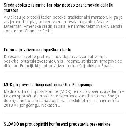
Srednješolka z izjemno fair play potezo zaznamovala dallaški
maraton
V Dallasu je pretekli teden potekal tradicionalni maraton, ki ga je
z izjemno fair play potezo zaznamovala najstnica Ariane
Luterman. Ameriška srednješolka je namreč tekmovalki v ženski
konkurenci Chandler Self…
Froome pozitiven na dopinškem testu
Kolesarski svet je pretresel nov dopinški škandal. Zanj je
poskrbel britanski zvezdnik Chris Froome, štirikratni zmagovalec
dirke po Franciji, ki je bil pozitiven na letošnji dirki po Španiji.
MOK prepovedal Rusiji nastop na OI v Pjongčangu
Mednarodni olimpijski komite (MOK) je na torkovem zasedanju v
Lozani sporočil, da ruska reprezentanca zaradi sistematičnega
dopinga ne bo smela nastopiti na zimskih olimpijskih igrah leta
2018 v Pjongčangu. Nekateri…
SLOADO na protidopinški konferenci predstavila preventivne