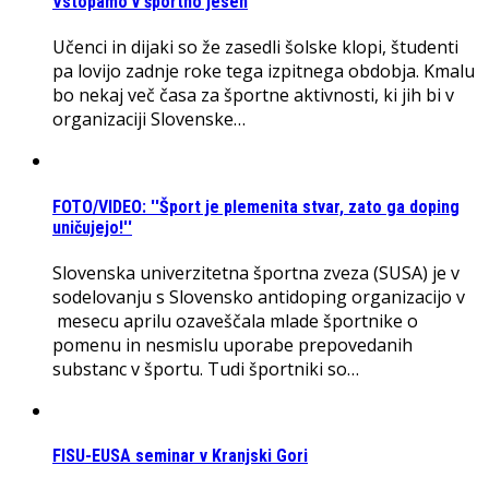
Vstopamo v športno jesen
Učenci in dijaki so že zasedli šolske klopi, študenti
pa lovijo zadnje roke tega izpitnega obdobja. Kmalu
bo nekaj več časa za športne aktivnosti, ki jih bi v
organizaciji Slovenske…
FOTO/VIDEO: ''Šport je plemenita stvar, zato ga doping
uničujejo!''
Slovenska univerzitetna športna zveza (SUSA) je v
sodelovanju s Slovensko antidoping organizacijo v
mesecu aprilu ozaveščala mlade športnike o
pomenu in nesmislu uporabe prepovedanih
substanc v športu. Tudi športniki so…
FISU-EUSA seminar v Kranjski Gori