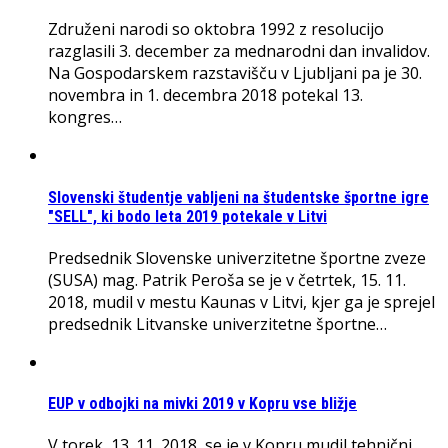
Združeni narodi so oktobra 1992 z resolucijo
razglasili 3. december za mednarodni dan invalidov.
Na Gospodarskem razstavišču v Ljubljani pa je 30.
novembra in 1. decembra 2018 potekal 13.
kongres…
Slovenski študentje vabljeni na študentske športne igre
"SELL", ki bodo leta 2019 potekale v Litvi
Predsednik Slovenske univerzitetne športne zveze
(SUSA) mag. Patrik Peroša se je v četrtek, 15. 11.
2018, mudil v mestu Kaunas v Litvi, kjer ga je sprejel
predsednik Litvanske univerzitetne športne…
EUP v odbojki na mivki 2019 v Kopru vse bližje
V torek, 13. 11. 2018, se je v Kopru mudil tehnični