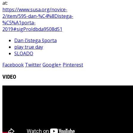
at:
https://www.susa.org/novice-
2/item/595-dan-%C4%8Distega-
%C5%A1porta-
2019#sigProIdbda9508d51
Dan čistega športa
play true day
SLOADO
Facebook
Twitter
Google+
Pinterest
VIDEO