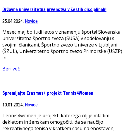
Državna univerzitetna prvenstva v šestih disciplinah!
25.04.2024,
Novice
Mesec maj bo tudi letos v znamenju športa! Slovenska
univerzitetna športna zveza (SUSA) v sodelovanju s
svojimi članicami, Športno zvezo Univerze v Ljubljani
(ŠZUL), Univerzitetno športno zvezo Primorske (UŠZP)
in...
Beri več
Spremljajte Erasmus+ projekt Tennis4Women
10.01.2024,
Novice
Tennis4women je projekt, katerega cilj je mladim
dekletom in ženskam omogočiti, da se naučijo
rekreativnega tenisa v kratkem času na enostaven,