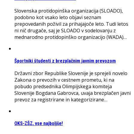
Slovenska protidopinška organizacija (SLOADO),
podobno kot vsako leto objavi seznam
prepovedanih poživil za prihajajoče leto. Tudi letos
ni nič drugače, saj je SLOADO v sodelovanju z
mednarodno protidopinško organizacijo (WADA)…
Športniki študenti z brezplačnim javnim prevozom
Državni zbor Republike Slovenije je sprejeli novelo
Zakona o prevozih v cestnem prometu, ki na
pobudo predsednika Olimpijskega komiteja
Slovenije Bogdana Gabrovca, uvaja brezplačen javni
prevoz za registrirane in kategorizirane…
OKS-ZŠZ, vse najboljše!