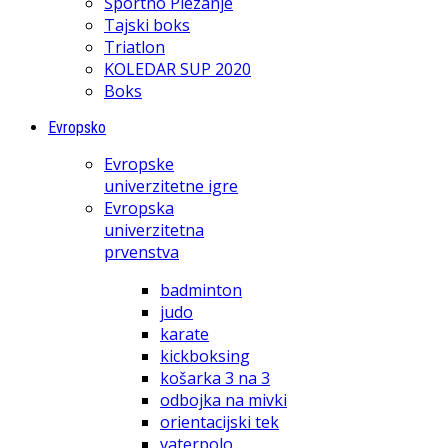
Športno Plezanje
Tajski boks
Triatlon
KOLEDAR SUP 2020
Boks
Evropsko
Evropske
univerzitetne igre
Evropska
univerzitetna
prvenstva
badminton
judo
karate
kickboksing
košarka 3 na 3
odbojka na mivki
orientacijski tek
vaterpolo