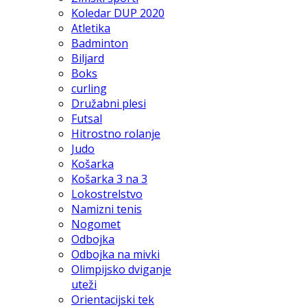
Koledar DUP 2020
Atletika
Badminton
Biljard
Boks
curling
Družabni plesi
Futsal
Hitrostno rolanje
Judo
Košarka
Košarka 3 na 3
Lokostrelstvo
Namizni tenis
Nogomet
Odbojka
Odbojka na mivki
Olimpijsko dviganje
uteži
Orientacijski tek