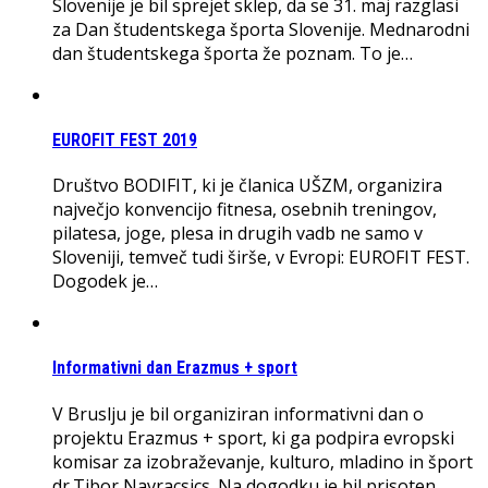
Slovenije je bil sprejet sklep, da se 31. maj razglasi
za Dan študentskega športa Slovenije. Mednarodni
dan študentskega športa že poznam. To je…
EUROFIT FEST 2019
Društvo BODIFIT, ki je članica UŠZM, organizira
največjo konvencijo fitnesa, osebnih treningov,
pilatesa, joge, plesa in drugih vadb ne samo v
Sloveniji, temveč tudi širše, v Evropi: EUROFIT FEST.
Dogodek je…
Informativni dan Erazmus + sport
V Bruslju je bil organiziran informativni dan o
projektu Erazmus + sport, ki ga podpira evropski
komisar za izobraževanje, kulturo, mladino in šport
dr.Tibor Navracsics. Na dogodku je bil prisoten…