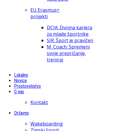
EU Erasmus+
projekti
DCJA: Dvojna kariera
za mlade športnike
SIR: Šport je pravičen
M_Coach: Spremeni
svoje prepričanje,
treniraj
Lokalno
Novice
Prostovoljstvo
O nas
Kontakt
Državno
Wakeboarding
Zimski športi