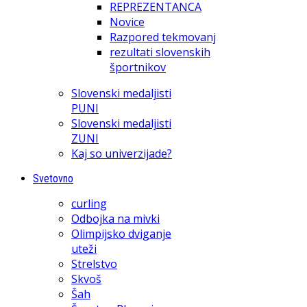
REPREZENTANCA
Novice
Razpored tekmovanj
rezultati slovenskih
športnikov
Slovenski medaljisti
PUNI
Slovenski medaljisti
ZUNI
Kaj so univerzijade?
Svetovno
curling
Odbojka na mivki
Olimpijsko dviganje
uteži
Strelstvo
Skvoš
Šah