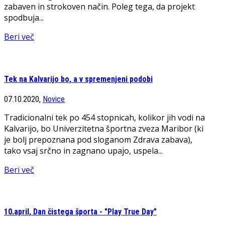
zabaven in strokoven način. Poleg tega, da projekt
spodbuja...
Beri več
Tek na Kalvarijo bo, a v spremenjeni podobi
07.10.2020,
Novice
Tradicionalni tek po 454 stopnicah, kolikor jih vodi na
Kalvarijo, bo Univerzitetna športna zveza Maribor (ki
je bolj prepoznana pod sloganom Zdrava zabava),
tako vsaj srčno in zagnano upajo, uspela...
Beri več
10.april, Dan čistega športa - "Play True Day"