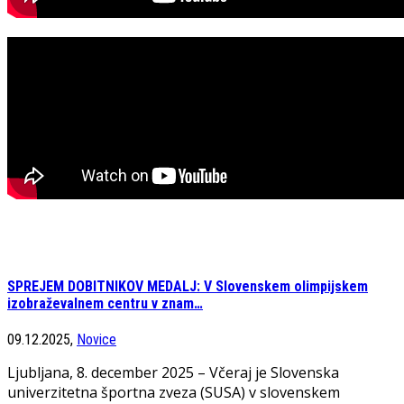
SPREJEM DOBITNIKOV MEDALJ: V Slovenskem olimpijskem
izobraževalnem centru v znam…
09.12.2025,
Novice
Ljubljana, 8. december 2025 – Včeraj je Slovenska
univerzitetna športna zveza (SUSA) v slovenskem