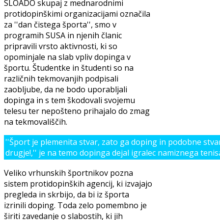
SLOADO skupaj z mednarodnimi
protidopinškimi organizacijami označila
za ''dan čistega športa'', smo v
programih SUSA in njenih članic
pripravili vrsto aktivnosti, ki so
opominjale na slab vpliv dopinga v
športu. Študentke in študenti so na
različnih tekmovanjih podpisali
zaobljube, da ne bodo uporabljali
dopinga in s tem škodovali svojemu
telesu ter nepošteno prihajalo do zmag
na tekmovališčih.
''Šport je plemenita stvar, zato ga doping in podobne stvar
drugje!,'' je na temo dopinga dejal igralec namiznega teni
Veliko vrhunskih športnikov pozna
sistem protidopinških agencij, ki izvajajo
pregleda in skrbijo, da bi iz športa
izrinili doping. Toda zelo pomembno je
širiti zavedanje o slabostih, ki jih