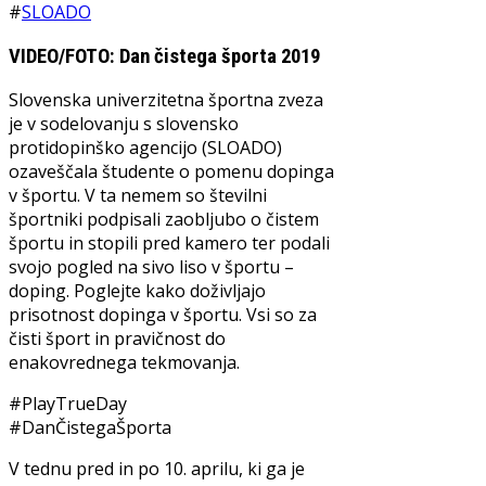
#
SLOADO
VIDEO/FOTO: Dan čistega športa 2019
Slovenska univerzitetna športna zveza
je v sodelovanju s slovensko
protidopinško agencijo (SLOADO)
ozaveščala študente o pomenu dopinga
v športu. V ta nemem so številni
športniki podpisali zaobljubo o čistem
športu in stopili pred kamero ter podali
svojo pogled na sivo liso v športu –
doping. Poglejte kako doživljajo
prisotnost dopinga v športu. Vsi so za
čisti šport in pravičnost do
enakovrednega tekmovanja.
#PlayTrueDay
#DanČistegaŠporta
V tednu pred in po 10. aprilu, ki ga je