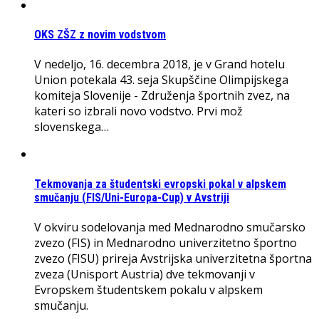
OKS ZŠZ z novim vodstvom
V nedeljo, 16. decembra 2018, je v Grand hotelu
Union potekala 43. seja Skupščine Olimpijskega
komiteja Slovenije - Združenja športnih zvez, na
kateri so izbrali novo vodstvo. Prvi mož
slovenskega…
Tekmovanja za študentski evropski pokal v alpskem
smučanju (FIS/Uni-Europa-Cup) v Avstriji
V okviru sodelovanja med Mednarodno smučarsko
zvezo (FIS) in Mednarodno univerzitetno športno
zvezo (FISU) prireja Avstrijska univerzitetna športna
zveza (Unisport Austria) dve tekmovanji v
Evropskem študentskem pokalu v alpskem
smučanju.